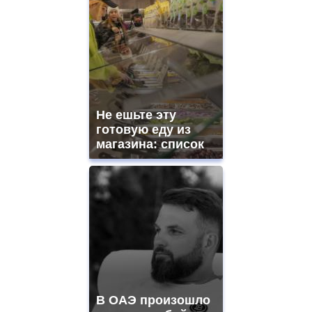
Не ешьте эту
готовую еду из
магазина: список
В ОАЭ произошло