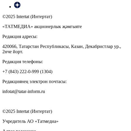
©2025 Intertat (Интертат)
«ТАТМЕДИА» акционерлык җәмгыяте
Редакция адресы:
420066, Татарстан Республикасы, Казан, Декабристлар ур.,
2нче йорт.
Редакция телефоны:
+7 (843) 222-0-999 (1304)
Редакциянең электрон почтасы:
infotat@tatar-inform.ru
©2025 Intertat (Интертат)
Учредитель АО «Татмедиа»