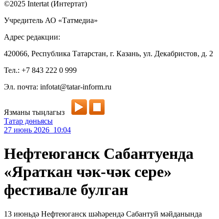
©2025 Intertat (Интертат)
Учредитель АО «Татмедиа»
Адрес редакции:
420066, Республика Татарстан, г. Казань, ул. Декабристов, д. 2
Тел.: +7 843 222 0 999
Эл. почта: infotat@tatar-inform.ru
Язманы тыңлагыз
Татар дөньясы
27 июнь 2026 10:04
Нефтеюганск Сабантуенда
«Яраткан чәк-чәк сере»
фестивале булган
13 июньдә Нефтеюганск шәһәрендә Сабантуй мәйданында