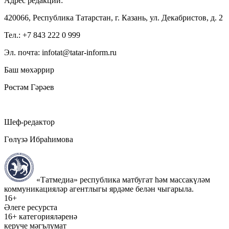
Адрес редакции:
420066, Республика Татарстан, г. Казань, ул. Декабристов, д. 2
Тел.: +7 843 222 0 999
Эл. почта: infotat@tatar-inform.ru
Баш мөхәррир
Рөстәм Гәрәев
Шеф-редактор
Гөлүзә Ибраһимова
«Татмедиа» республика матбугат һәм массакүләм
коммуникацияләр агентлыгы ярдәме белән чыгарыла.
16+
Әлеге ресурста
16+ категорияләренә
керүче мәгълүмат