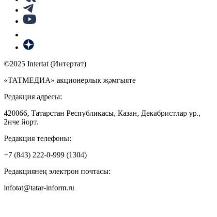
©2025 Intertat (Интертат)
«ТАТМЕДИА» акционерлык җәмгыяте
Редакция адресы:
420066, Татарстан Республикасы, Казан, Декабристлар ур.,
2нче йорт.
Редакция телефоны:
+7 (843) 222-0-999 (1304)
Редакциянең электрон почтасы:
infotat@tatar-inform.ru