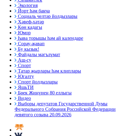
Экология
Йорт һәм бакча
Социаль челтәр йолдызлары
Хәвеф-хәтәр
Көн кадагы
Юмор
Һава торышы һәм ай календаре
Сорау-җавап
Бу кызык!
Файдалы мәгълүмат
Аш-су
Спорт
Татар җырлары һәм клиплары
Югалту
Спорт йолдызлары
ЯшьТИ
Бөек Җиңүнең 80 еллыгы
Видео
Выборы депутатов Государственной Думы
Федерального Собрания Российской Федерации
девятого созыва 20.09.2026