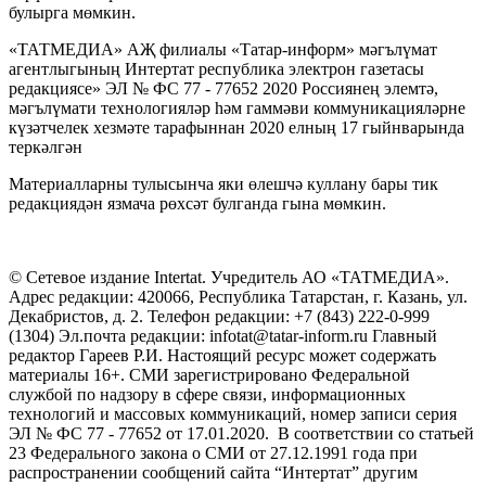
булырга мөмкин.
«ТАТМЕДИА» АҖ филиалы «Татар-информ» мәгълүмат
агентлыгының Интертат республика электрон газетасы
редакциясе» ЭЛ № ФС 77 - 77652 2020 Россиянең элемтә,
мәгълүмати технологияләр һәм гаммәви коммуникацияләрне
күзәтчелек хезмәте тарафыннан 2020 елның 17 гыйнварында
теркәлгән
Материалларны тулысынча яки өлешчә куллану бары тик
редакциядән язмача рөхсәт булганда гына мөмкин.
© Сетевое издание Intertat. Учредитель АО «ТАТМЕДИА».
Адрес редакции: 420066, Республика Татарстан, г. Казань, ул.
Декабристов, д. 2. Телефон редакции: +7 (843) 222-0-999
(1304) Эл.почта редакции: infotat@tatar-inform.ru Главный
редактор Гареев Р.И. Настоящий ресурс может содержать
материалы 16+. СМИ зарегистрировано Федеральной
службой по надзору в сфере связи, информационных
технологий и массовых коммуникаций, номер записи серия
ЭЛ № ФС 77 - 77652 от 17.01.2020. В соответствии со статьей
23 Федерального закона о СМИ от 27.12.1991 года при
распространении сообщений сайта “Интертат” другим