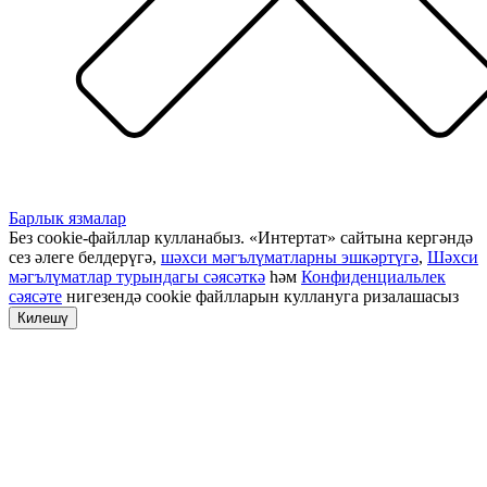
Барлык язмалар
Без cookie-файллар кулланабыз. «Интертат» сайтына кергәндә
сез әлеге белдерүгә,
шәхси мәгълүматларны эшкәртүгә
,
Шәхси
мәгълүматлар турындагы сәясәткә
һәм
Конфиденциальлек
сәясәте
нигезендә cookie файлларын куллануга ризалашасыз
Килешү