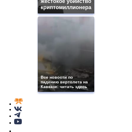
жестокое убийство
криптомиллионера
Все новости по
падению вертолета на
Кавказе: читать здесь