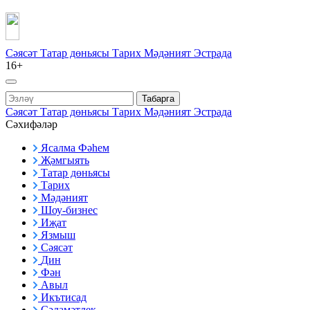
Сәясәт
Татар дөньясы
Тарих
Мәдәният
Эстрада
16+
Табарга
Сәясәт
Татар дөньясы
Тарих
Мәдәният
Эстрада
Сәхифәләр
Ясалма Фәһем
Җәмгыять
Татар дөньясы
Тарих
Мәдәният
Шоу-бизнес
Иҗат
Язмыш
Сәясәт
Дин
Фән
Авыл
Икътисад
Сәламәтлек