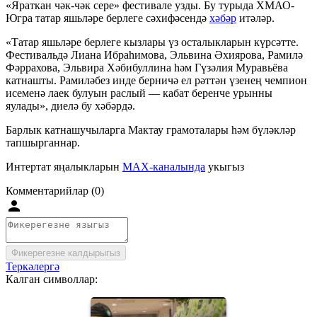
«Яраткан чәк-чәк сере» фестивале узды. Бу турыда ХМАО-
Югра татар яшьләре берлеге сәхифәсендә
хәбәр
итәләр.
«Татар яшьләре берлеге кызлары үз осталыкларын күрсәтте.
Фестивальдә Лиана Ибраһимова, Эльвина Әхиярова, Рамилә
Фәррахова, Эльвира Хәбибуллина һәм Гүзәлия Муравьёва
катнашты. Рамиләбез инде берничә ел рәттән үзенең чемпион
исеменә лаек булуын раслый — кабат беренче урынны
яулады», диелә бу хәбәрдә.
Барлык катнашучыларга Мактау грамоталары һәм бүләкләр
тапшырганнар.
Интертат яңалыкларын
MAX-каналында
укыгыз
Комментарийлар (0)
Фикерегезне калдырыгыз
Теркәлергә
Калган символлар: