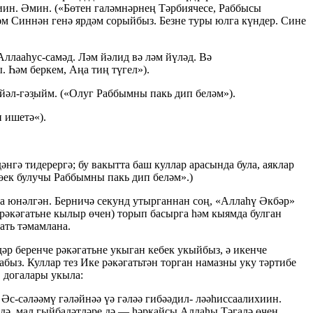
иин
. Әмин. («Бөтен галәмнәрнең Тәрбиячесе, Раббысы
әм Синнән генә ярдәм сорыйбыз. Безне туры юлга күндер. Сине
 Аллааһ
ус-сам
әд. Ләм йәлид вә ләм йүләд. Вә
 Һәм беркем, Аңа тиң түгел»).
ийә
л-г
әз̣ыйм. («Олуг Раббымны пакь дип беләм»).
 ишетә«).
нгә тидерергә; бу вакытта баш куллар арасында була, аяклар
Бөек булучы Раббымны пакь дип беләм».)
ңа юнәлгән. Берничә секунд утырганнан соң, «Аллаһү Әкбәр»
 рәкәгатьне кылыр өчен) торып басырга һәм кыямда булган
ать тәмамлана.
дәр беренче рәкәгатьне укыган кебек укыйбыз, ә икенче
абыз. Куллар тез Ике рәкәгатьтән торган намазны уку тәртибе
" догалары укыла:
 Ә
с-с
әләәмү гәләйнәә үә гәләә гибәәдил- ләәһиссаалихиин.
 дә, мал гыйбадәтләре дә — һәркайсы Аллаһы Тәгалә өчен.