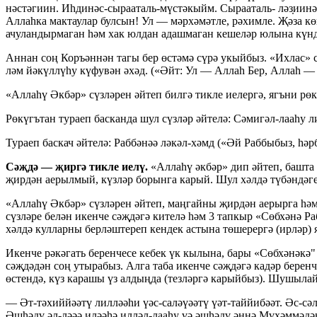
нәстәгиин. Иһдинә
с-сырааталь-м
үстәкыйм. Сырааталь- ләз̣иин
Аллаһка мактаулар булсын! Ул — мәрхәмәтле, рәхимле. Җәза к
ачуландырмаган һәм хак юлдан адашмаган кешеләр юлына күнд
Аннан соң Коръәннән тагы бер өстәмә сүрә укыйбыз. «Ихлас» 
ләм йәкүллүһу күфувән әхәд. («Әйт: Ул — Аллаһ Бер, Аллаһ —
«Аллаһү Әкбәр» сүзләрен әйтеп билгә тикле иелергә, ягъни рөк
Рөкүгътан тураеп басканда шул сүзләр әйтелә: Сәмигә
л-лаа
һу л
Тураеп баскач әйтелә: Раббәнәә ләкә
л-х
әмд («Әй Раббыбыз, һәр
Сәҗдә — җиргә тикле иелү.
«Аллаһү әкбәр» дип әйтеп, башта 
җирдән аерылмый, күзләр борынга карый. Шул хәлдә түбәндәге 
«Аллаһү Әкбәр» сүзләрен әйтеп, маңгайны җирдән аерырга һәм 
сүзләре белән икенче сәҗдәгә кителә һәм 3 тапкыр «Сөбхәнә Р
хәлдә кулларны берләштереп кендек астына төшерергә (ирләр) я
Икенче рәкәгать беренчесе кебек үк кылына, бары «Сөбхәнәкә"
сәҗдәдән соң утырабыз. Алга таба икенче сәҗдәгә кадәр беренч
өстендә, күз карашы үз алдыңда (тезләргә карыйбыз). Шушыла
— Ә
т-т
әхиййәәтү лилләәһи үә
с-сал
әүәәтү үә
т-таййиб
әәт. Ә
с-с
ә
Әшһәдү ә
л-л
әәә иләәһә иллә
л-лаа
һу үә әшһәдү әннә Мүхәммәдән