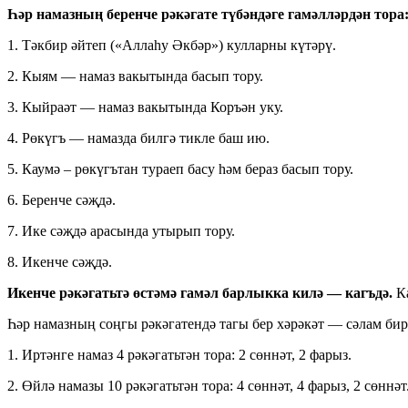
Һәр намазның беренче рәкәгате түбәндәге гамәлләрдән тора
1. Тәкбир әйтеп («Аллаһу Әкбәр») кулларны күтәрү.
2. Кыям — намаз вакытында басып тору.
3. Кыйраәт — намаз вакытында Коръән уку.
4. Рөкүгъ — намазда билгә тикле баш ию.
5. Каумә ‒ рөкүгътан тураеп басу һәм бераз басып тору.
6. Беренче сәҗдә.
7. Ике сәҗдә арасында утырып тору.
8. Икенче сәҗдә.
Икенче рәкәгатьтә өстәмә гамәл барлыкка килә — кагъдә.
К
Һәр намазның соңгы рәкәгатендә тагы бер хәрәкәт — сәлам бирү
1. Иртәнге намаз 4 рәкәгатьтән тора: 2 сөннәт, 2 фарыз.
2. Өйлә намазы 10 рәкәгатьтән тора: 4 сөннәт, 4 фарыз, 2 сөннәт