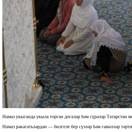
Намаз укыганда укыла торган догалар һәм сүрәләр Татарстан 
Намаз рәкәгатьләрдән — билгеле бер сүзләр һәм гамәлләр тәрти