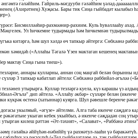
ә әнгәмтә гәләйһим.
Гайриль-м
әгдууби гәләйһим үәлә
д-даааааалл
өненең (Ахирәтнең) Хуҗасы. Бары тик Сиңа гыйбадәт кылабыз һ
ер»).
сүрәсе: Бисмилләәһ
ир-рахм
әә
нир-рахиим
. Куль һувәллааһу ахәд.
 Мәңгелек. Ул һичкемне тудырмады һәм һичкемнән тудырылмады.
үгъка китәргә, һәм шул хәлдә өч тапкыр әйтергә: Сөбхәәнә рабб
имән хәмидәһ («Аллаһы Тәгалә Үзен мактаган кешенең мактавын
бер мактау Сиңа гына тиеш»).
тезләрне, аннары кулларны, аннан соң маңгай белән борынны идә
сүзләр 3 тапкыр кабатлап әйтелә: Сөбхәәнә раббийәл-әгъләә («
тезләнеп утырырга. Куллар тезләргә куела, күз карашы үз алды
аббиәл-Әгълә" дип әйтелә. «Аллаһу әкбәр» сүзләре белән (икенче
ки күкрәк өстенә (хатыннар) куярга. Шул рәвешле беренче рәкәг
 догасы укылмый, «әгүзе» әйтелми. Алга таба икенче сәҗдәгә ка
е рәкәгатьне укыган кебек укыйбыз, ә икенче сәҗдәдән соң утыр
й утырган килеш рәттән «Ә
т-т
әхият», «Салават», «Раббәнә әтинә
ләәмү гәләйкә әййүһә
н-н
әбиййү үә рахмә
тул-лаа
һи үә бәракәәтүһ.
 гәбдүһүү үә расүүлүһ («Тел гыйбадәтләре дә, тән гыйбадәтләре