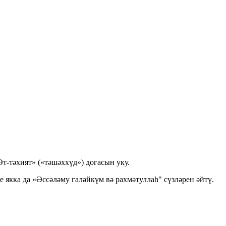
Ә
т-т
әхият» («тәшәххүд») догасын уку.
 якка да «Әссәләму галәйкүм вә рахмәтуллаһ" сүзләрен әйтү.