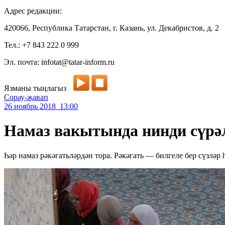
Адрес редакции:
420066, Республика Татарстан, г. Казань, ул. Декабристов, д. 2
Тел.: +7 843 222 0 999
Эл. почта: infotat@tatar-inform.ru
Язманы тыңлагыз
Сорау-җавап
26 ноябрь 2018 13:00
Намаз вакытында нинди сүрә
Һәр намаз рәкәгатьләрдән тора. Рәкәгать — билгеле бер сүзләр 