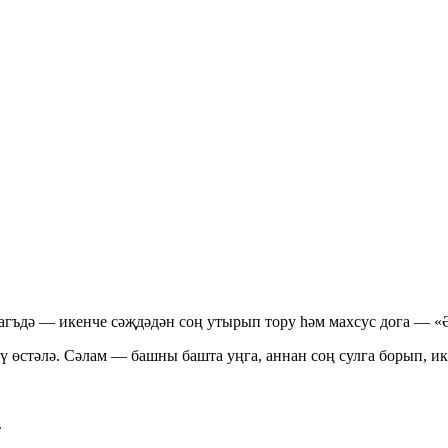
:
агъдә — икенче сәҗдәдән соң утырып тору һәм махсус дога — «
 өстәлә. Сәлам — башны башта уңга, аннан соң сулга борып, ике
.