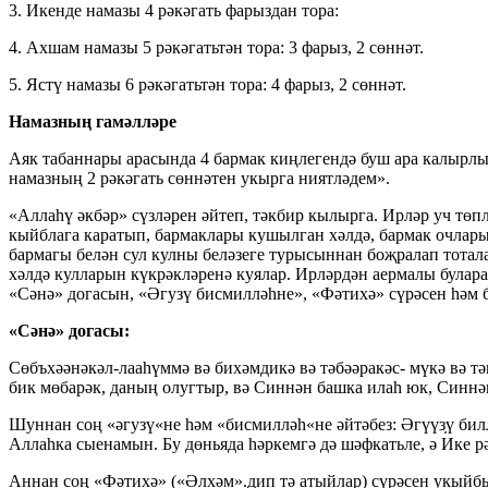
3. Икенде намазы 4 рәкәгать фарыздан тора:
4. Ахшам намазы 5 рәкәгатьтән тора: 3 фарыз, 2 сөннәт.
5. Ястү намазы 6 рәкәгатьтән тора: 4 фарыз, 2 сөннәт.
Намазның гамәлләре
Аяк табаннары арасында 4 бармак киңлегендә буш ара калырлы
намазның 2 рәкәгать сөннәтен укырга ниятләдем».
«Аллаһү әкбәр» сүзләрен әйтеп, тәкбир кылырга. Ирләр уч тө
кыйблага каратып, бармаклары кушылган хәлдә, бармак очлары
бармагы белән сул кулны беләзеге турысыннан боҗралап тотала
хәлдә кулларын күкрәкләренә куялар. Ирләрдән аермалы булар
«Сәнә» догасын, «Әгузү бисмилләһне», «Фәтихә» сүрәсен һәм б
«Сәнә» догасы:
Сөбъхәәнәкә
л-лаа
һүммә вә бихәмдикә вә тәбәәракәс- мүкә вә т
бик мөбарәк, даның олугтыр, вә Синнән башка илаһ юк, Синн
Шуннан соң «әгузү«не һәм «бисмилләһ«не әйтәбез: Әгүүз̣ү би
Аллаһка сыенамын. Бу дөньяда һәркемгә дә шәфкатьле, ә Ике р
Аннан соң «Фәтихә» («Әлхәм».дип тә атыйлар) сүрәсен укыйб