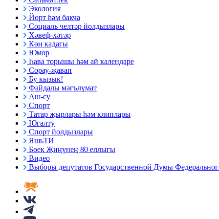
Экология
Йорт һәм бакча
Социаль челтәр йолдызлары
Хәвеф-хәтәр
Көн кадагы
Юмор
Һава торышы һәм ай календаре
Сорау-җавап
Бу кызык!
Файдалы мәгълүмат
Аш-су
Спорт
Татар җырлары һәм клиплары
Югалту
Спорт йолдызлары
ЯшьТИ
Бөек Җиңүнең 80 еллыгы
Видео
Выборы депутатов Государственной Думы Федерального