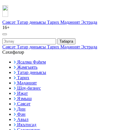
Сәясәт
Татар дөньясы
Тарих
Мәдәният
Эстрада
16+
Табарга
Сәясәт
Татар дөньясы
Тарих
Мәдәният
Эстрада
Сәхифәләр
Ясалма Фәһем
Җәмгыять
Татар дөньясы
Тарих
Мәдәният
Шоу-бизнес
Иҗат
Язмыш
Сәясәт
Дин
Фән
Авыл
Икътисад
Сәламәтлек