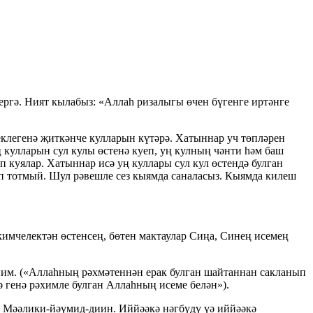
ергә. Ният кылабыз: «Аллаһ ризалыгы өчен бүгенге иртәнге
еклегенә җиткәнче кулларын күтәрә. Хатыннар уч төпләрен
кулларын сул кулы өстенә куеп, уң кулның чәнти һәм баш
 куялар. Хатыннар исә уң куллары сул кул өстендә булган
ап тотмый. Шул рәвешле сез кыямда саналасыз. Кыямда килеш
 кимчелектән өстенсең, бөтен мактаулар Сиңа, Синең исемең
иим
. («Аллаһның рәхмәтеннән ерак булган шайтаннан сакланып
ә генә рәхимле булган Аллаһның исеме белән»).
. Мәә
лики-й
әү
мид-диин
. Иййәәкә нәгбүдү үә иййәәкә