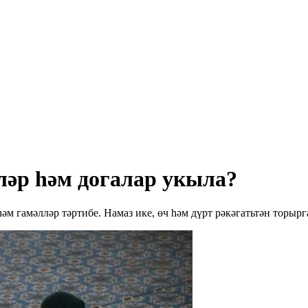
ләр һәм догалар укыла?
һәм гамәлләр тәртибе. Намаз ике, өч һәм дүрт рәкәгатьтән торыр