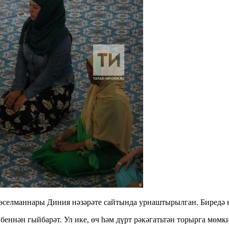
мөселманнары Диния нәзәрәте сайтында урнаштырылган. Биредә н
беннән гыйбарәт. Ул ике, өч һәм дүрт рәкәгатьтән торырга мөмк