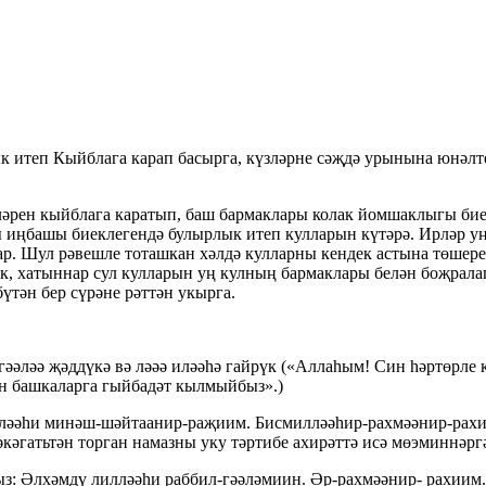
к итеп Кыйблага карап басырга, күзләрне сәҗдә урынына юнәлт
пләрен кыйблага каратып, баш бармаклары колак йомшаклыгы би
 иңбашы биеклегендә булырлык итеп кулларын күтәрә. Ирләр уң 
р. Шул рәвешле тоташкан хәлдә кулларны кендек астына төшереп
ак, хатыннар сул кулларын уң кулның бармаклары белән боҗрал
үтән бер сүрәне рәттән укырга.
әгәәләә җәддүкә вә ләәә иләәһә гайрүк («Аллаһым! Син һәртөрле
ән башкаларга гыйбадәт кылмыйбыз».)
лләәһи минә
ш-ш
ә
йтаанир-ра
җиим. Бисмилләәһ
ир-рахм
әә
нир-рах
әкәгатьтән торган намазны уку тәртибе ахирәттә исә мөэминнәрг
ыз: Әлхәмдү лилләәһи
раббил-г
әәләмиин. Ә
р-рахм
әәнир- рахиим