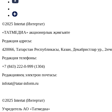
©2025 Intertat (Интертат)
«ТАТМЕДИА» акционерлык җәмгыяте
Редакция адресы:
420066, Татарстан Республикасы, Казан, Декабристлар ур., 2нче
Редакция телефоны:
+7 (843) 222-0-999 (1304)
Редакциянең электрон почтасы:
infotat@tatar-inform.ru
©2025 Intertat (Интертат)
Учредитель АО «Татмедиа»