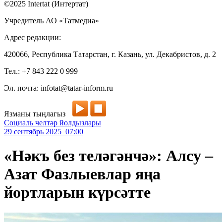
©2025 Intertat (Интертат)
Учредитель АО «Татмедиа»
Адрес редакции:
420066, Республика Татарстан, г. Казань, ул. Декабристов, д. 2
Тел.: +7 843 222 0 999
Эл. почта: infotat@tatar-inform.ru
Язманы тыңлагыз
Социаль челтәр йолдызлары
29 сентябрь 2025 07:00
«Нәкъ без теләгәнчә»: Алсу –
Азат Фазлыевлар яңа
йортларын күрсәтте