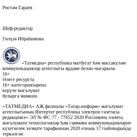
Рөстәм Гәрәев
Шеф-редактор
Гөлүзә Ибраһимова
«Татмедиа» республика матбугат һәм массакүләм
коммуникацияләр агентлыгы ярдәме белән чыгарыла.
16+
Әлеге ресурста
16+ категорияләренә
керүче мәгълүмат
булырга мөмкин.
«ТАТМЕДИА» АҖ филиалы «Татар-информ» мәгълүмат
агентлыгының Интертат республика электрон газетасы
редакциясе» ЭЛ № ФС 77 - 77652 2020 Россиянең элемтә,
мәгълүмати технологияләр һәм гаммәви коммуникацияләрне
күзәтчелек хезмәте тарафыннан 2020 елның 17 гыйнварында
теркәлгән