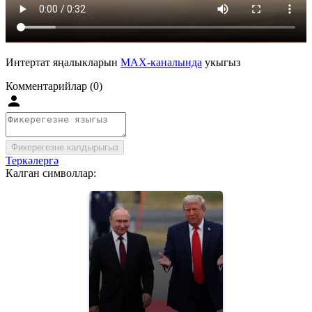
Интертат яңалыкларын
MAX-каналында
укыгыз
Комментарийлар (0)
Фикерегезне калдырыгыз
Теркәлергә
Калган символлар: