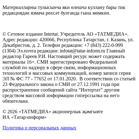
Материалларны тулысынча яки өлешчә куллану бары тик
редакциядән язмача рөхсәт булганда гына мөмкин.
© Сетевое издание Intertat. Учредитель АО «ТАТМЕДИА».
Адрес редакции: 420066, Республика Татарстан, г. Казань, ул.
Декабристов, д. 2. Телефон редакции: +7 (843) 222-0-999
(1304) Эл.почта редакции: infotat@tatar-inform.ru Главный
редактор Гареев Р.И. Настоящий ресурс может содержать
материалы 16+. СМИ зарегистрировано Федеральной
службой по надзору в сфере связи, информационных
технологий и массовых коммуникаций, номер записи серия
ЭЛ № ФС 77 - 77652 от 17.01.2020. В соответствии со статьей
23 Федерального закона о СМИ от 27.12.1991 года при
распространении сообщений сайта “Интертат” другим
средством массовой информации гиперссылка на него
обязательна.
© 2026 «ТАТМЕДИА» акционерлык җәмгыяте
ИА «Татар-информ»
Политика о персональных данных