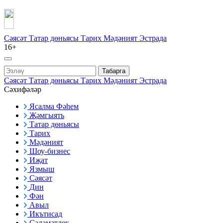
Сәясәт
Татар дөньясы
Тарих
Мәдәният
Эстрада
16+
Табарга
Сәясәт
Татар дөньясы
Тарих
Мәдәният
Эстрада
Сәхифәләр
Ясалма Фәһем
Җәмгыять
Татар дөньясы
Тарих
Мәдәният
Шоу-бизнес
Иҗат
Язмыш
Сәясәт
Дин
Фән
Авыл
Икътисад
Сәламәтлек