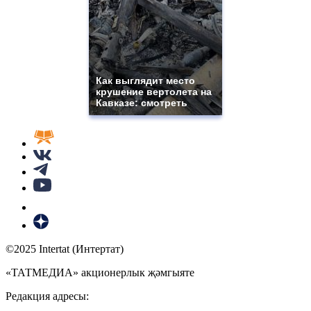
Как выглядит место
крушение вертолета на
Кавказе: смотреть
©2025 Intertat (Интертат)
«ТАТМЕДИА» акционерлык җәмгыяте
Редакция адресы: