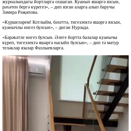
журналындагы йортларга охшаган. Куанып яшәргә язсын,
рәхәтен бергә күрегез», – дип язган аларга алып баручы
Зәмирә Рәҗәпова.
«Күршеләрем! Котлыйм, бәхеттә, тигезлектә яшәргә язсын,
куанычлы нигез булсын», – дигән Нурзадә.
«Бәрәкәтле нигез булсын. Әлеге йортта балалар куанычы
күреп, тигезлектә яшәргә насыйп булсын», – дип тә матур
теләкләр язалар Фазлыевларга.