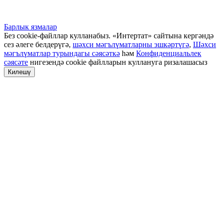
Барлык язмалар
Без cookie-файллар кулланабыз. «Интертат» сайтына кергәндә
сез әлеге белдерүгә,
шәхси мәгълүматларны эшкәртүгә
,
Шәхси
мәгълүматлар турындагы сәясәткә
һәм
Конфиденциальлек
сәясәте
нигезендә cookie файлларын куллануга ризалашасыз
Килешү