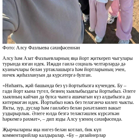
Фото: Алсу Фазлыева сәхифәсеннән
Алсу һәм Азат Фазлыевларның яңа йорт җиткереп чыгулары
турында язган идек. Иҗади гаилә социаль челтәрләрдә дә
куанычлары белән уртаклашырга һәм йортларының эчен,
ничек җиһазлануын да күрсәтергә булган.
«Ниһаять, җәй башында без үз йортыбызга күчендек. Бу –
гади йорт кына түгел, безнең хыялыбыздагы йортыбыз. Әлеге
хыялның кайчан да булса чынга ашачагын күз алдыбызга да
китермәгән идек. Йортыбыз нәкъ без теләгәнчә килеп чыкты.
Якты, зур, дуслар һәм гаиләбез белән рәхәтләнеп вакыт
уздырырлык. Әлеге юлда безгә теләктәшлек күрсәткән
һәркемгә рәхмәт», – дип язды Алсу үзенең сәхифәсендә.
Җырчыларны яңа нигез белән котлап, бик күп
комментарийлар калдыралар. «Бу – дизайнерлар