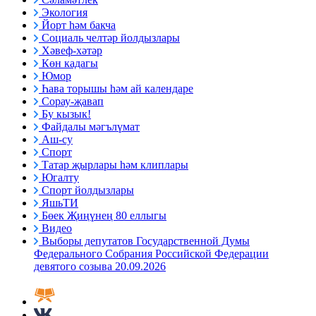
Экология
Йорт һәм бакча
Социаль челтәр йолдызлары
Хәвеф-хәтәр
Көн кадагы
Юмор
Һава торышы һәм ай календаре
Сорау-җавап
Бу кызык!
Файдалы мәгълүмат
Аш-су
Спорт
Татар җырлары һәм клиплары
Югалту
Спорт йолдызлары
ЯшьТИ
Бөек Җиңүнең 80 еллыгы
Видео
Выборы депутатов Государственной Думы
Федерального Собрания Российской Федерации
девятого созыва 20.09.2026