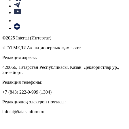
©2025 Intertat (Интертат)
«ТАТМЕДИА» акционерлык җәмгыяте
Редакция адресы:
420066, Татарстан Республикасы, Казан, Декабристлар ур.,
2нче йорт.
Редакция телефоны:
+7 (843) 222-0-999 (1304)
Редакциянең электрон почтасы:
infotat@tatar-inform.ru