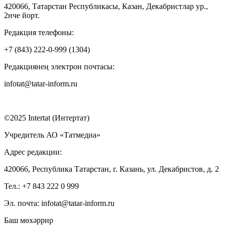
420066, Татарстан Республикасы, Казан, Декабристлар ур.,
2нче йорт.
Редакция телефоны:
+7 (843) 222-0-999 (1304)
Редакциянең электрон почтасы:
infotat@tatar-inform.ru
©2025 Intertat (Интертат)
Учредитель АО «Татмедиа»
Адрес редакции:
420066, Республика Татарстан, г. Казань, ул. Декабристов, д. 2
Тел.: +7 843 222 0 999
Эл. почта: infotat@tatar-inform.ru
Баш мөхәррир