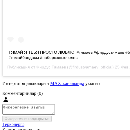
ТЯМАЙ Я ТЕБЯ ПРОСТО ЛЮБЛЮ #тямаев #фирдустямаев #б
#тямайбандасы #набережныечелны
Публикация от
Фирдус Тямаев
(@firdustyamaev_official)
25 Фев 201
Интертат яңалыкларын
MAX-каналында
укыгыз
Комментарийлар (0)
Фикерегезне калдырыгыз
Теркәлергә
Калган символлар: