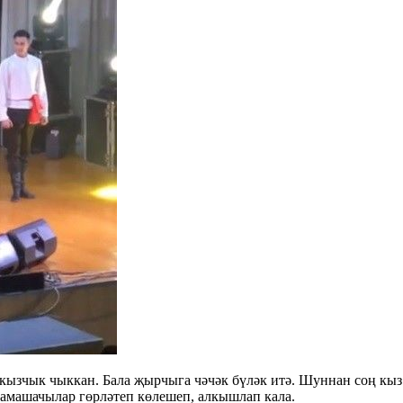
ызчык чыккан. Бала җырчыга чәчәк бүләк итә. Шуннан соң кыз 
 Тамашачылар гөрләтеп көлешеп, алкышлап кала.