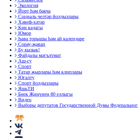
Экология
Йорт һәм бакча
Социаль челтәр йолдызлары
Хәвеф-хәтәр
Көн кадагы
Юмор
Һава торышы һәм ай календаре
Сорау-җавап
Бу кызык!
Файдалы мәгълүмат
Аш-су
Спорт
Татар җырлары һәм клиплары
Югалту
Спорт йолдызлары
ЯшьТИ
Бөек Җиңүнең 80 еллыгы
Видео
Выборы депутатов Государственной Думы Федерального