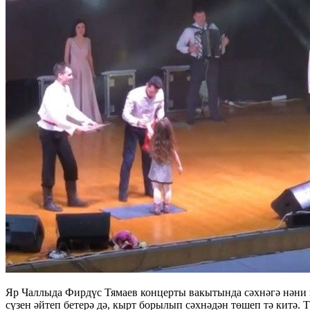
Яр Чаллыда Фирдүс Тямаев концерты вакытында сәхнәгә нәни к
сүзен әйтеп бетерә дә, кырт борылып сәхнәдән төшеп тә китә.