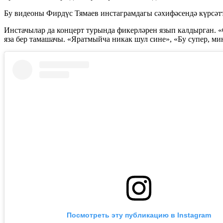
Бу видеоны Фирдүс Тямаев инстаграмдагы сәхифәсендә күрсәтт
Инстачылар да концерт турында фикерләрен язып калдырган. «С
яза бер тамашачы. «Яратмыйча никак шул сине», «Бу супер, ми
Посмотреть эту публикацию в Instagram