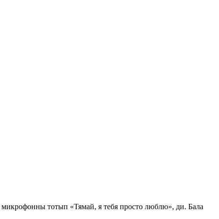
микрофонны тотып «Тямай, я тебя просто люблю», ди. Бала