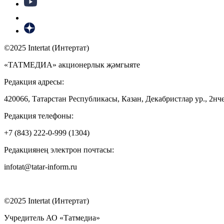
©2025 Intertat (Интертат)
«ТАТМЕДИА» акционерлык җәмгыяте
Редакция адресы:
420066, Татарстан Республикасы, Казан, Декабристлар ур., 2нче
Редакция телефоны:
+7 (843) 222-0-999 (1304)
Редакциянең электрон почтасы:
infotat@tatar-inform.ru
©2025 Intertat (Интертат)
Учредитель АО «Татмедиа»