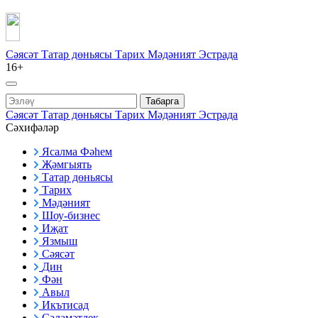
Сәясәт
Татар дөньясы
Тарих
Мәдәният
Эстрада
16+
Табарга
Сәясәт
Татар дөньясы
Тарих
Мәдәният
Эстрада
Сәхифәләр
Ясалма Фәһем
Җәмгыять
Татар дөньясы
Тарих
Мәдәният
Шоу-бизнес
Иҗат
Язмыш
Сәясәт
Дин
Фән
Авыл
Икътисад
Сәламәтлек