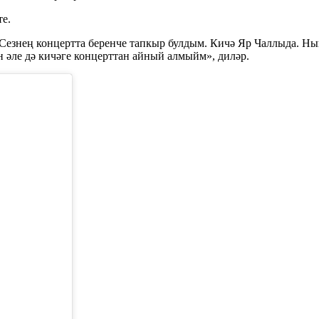
е.
езнең концертта беренче тапкыр булдым. Кичә Яр Чаллыда. Нык 
н әле дә кичәге концерттан айный алмыйм», диләр.