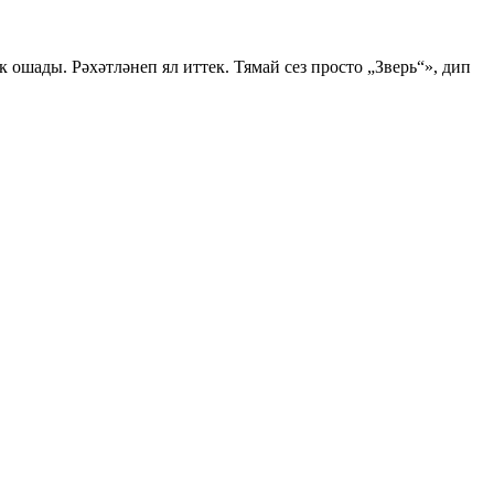
ошады. Рәхәтләнеп ял иттек. Тямай сез просто „Зверь“», дип