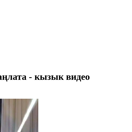
аңлата - кызык видео