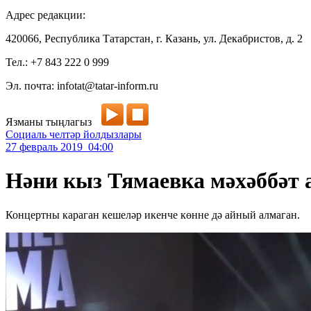
Адрес редакции:
420066, Республика Татарстан, г. Казань, ул. Декабристов, д. 2
Тел.: +7 843 222 0 999
Эл. почта: infotat@tatar-inform.ru
Язманы тыңлагыз
Социаль челтәр йолдызлары
27 февраль 2019 04:00
Нәни кыз Тямаевка мәхәббәт 
Концертны караган кешеләр икенче көнне дә айный алмаган.