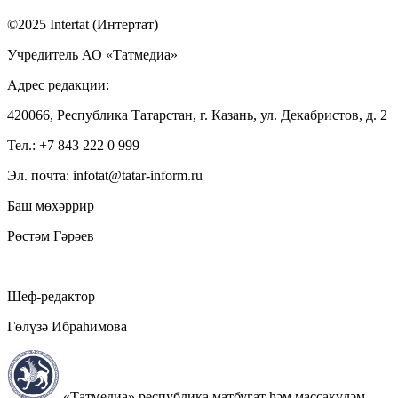
©2025 Intertat (Интертат)
Учредитель АО «Татмедиа»
Адрес редакции:
420066, Республика Татарстан, г. Казань, ул. Декабристов, д. 2
Тел.: +7 843 222 0 999
Эл. почта: infotat@tatar-inform.ru
Баш мөхәррир
Рөстәм Гәрәев
Шеф-редактор
Гөлүзә Ибраһимова
«Татмедиа» республика матбугат һәм массакүләм