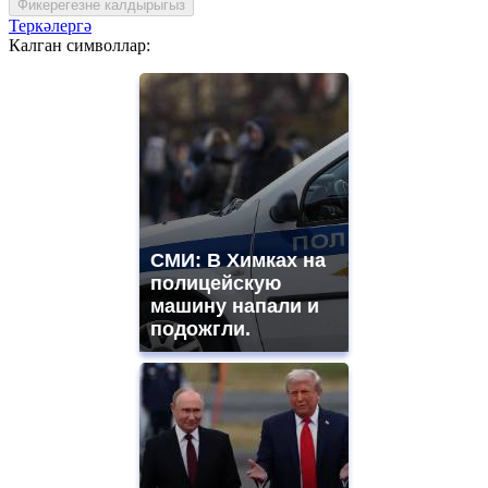
Фикерегезне калдырыгыз
Теркәлергә
Калган символлар:
СМИ: В Химках на
полицейскую
машину напали и
подожгли.