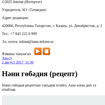
©2025 Intertat (Интертат)
Учредитель АО «Татмедиа»
Адрес редакции:
420066, Республика Татарстан, г. Казань, ул. Декабристов, д. 2
Тел.: +7 843 222 0 999
Эл. почта: infotat@tatar-inform.ru
Язманы тыңлагыз
Аш-су
2 август 2017 11:30
Нәни гөбәдия (рецепт)
Нәни гөбәдия рецептын тәкъдим итәбез. Аны өлеш дип тә
атыйлар.