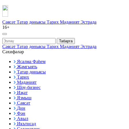
Сәясәт
Татар дөньясы
Тарих
Мәдәният
Эстрада
16+
Табарга
Сәясәт
Татар дөньясы
Тарих
Мәдәният
Эстрада
Сәхифәләр
Ясалма Фәһем
Җәмгыять
Татар дөньясы
Тарих
Мәдәният
Шоу-бизнес
Иҗат
Язмыш
Сәясәт
Дин
Фән
Авыл
Икътисад
Сәламәтлек