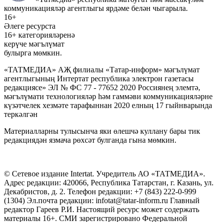
коммуникацияләр агентлыгы ярдәме белән чыгарыла.
16+
Әлеге ресурста
16+ категорияләренә
керүче мәгълүмат
булырга мөмкин.
«ТАТМЕДИА» АҖ филиалы «Татар-информ» мәгълүмат
агентлыгының Интертат республика электрон газетасы
редакциясе» ЭЛ № ФС 77 - 77652 2020 Россиянең элемтә,
мәгълүмати технологияләр һәм гаммәви коммуникацияләрне
күзәтчелек хезмәте тарафыннан 2020 елның 17 гыйнварында
теркәлгән
Материалларны тулысынча яки өлешчә куллану бары тик
редакциядән язмача рөхсәт булганда гына мөмкин.
© Сетевое издание Intertat. Учредитель АО «ТАТМЕДИА».
Адрес редакции: 420066, Республика Татарстан, г. Казань, ул.
Декабристов, д. 2. Телефон редакции: +7 (843) 222-0-999
(1304) Эл.почта редакции: infotat@tatar-inform.ru Главный
редактор Гареев Р.И. Настоящий ресурс может содержать
материалы 16+. СМИ зарегистрировано Федеральной