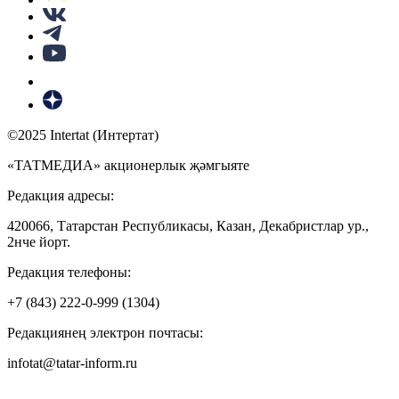
©2025 Intertat (Интертат)
«ТАТМЕДИА» акционерлык җәмгыяте
Редакция адресы:
420066, Татарстан Республикасы, Казан, Декабристлар ур.,
2нче йорт.
Редакция телефоны:
+7 (843) 222-0-999 (1304)
Редакциянең электрон почтасы:
infotat@tatar-inform.ru