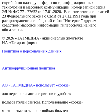
службой по надзору в сфере связи, информационных
технологий и массовых коммуникаций, номер записи серия
ЭЛ № ФС 77 - 77652 от 17.01.2020. В соответствии со статьей
23 Федерального закона о СМИ от 27.12.1991 года при
распространении сообщений сайта “Интертат” другим
средством массовой информации гиперссылка на него
обязательна.
© 2026 «ТАТМЕДИА» акционерлык җәмгыяте
ИА «Татар-информ»
Политика о персональных данных
Антикоррупционная политика
АО «ТАТМЕДИА» использует «cookie»
для персонализации сервисов и удобства
пользователей сайтом. Использование «cookie»
можно отменить в настройках браузера.