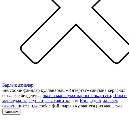
Барлык язмалар
Без cookie-файллар кулланабыз. «Интертат» сайтына кергәндә
сез әлеге белдерүгә,
шәхси мәгълүматларны эшкәртүгә
,
Шәхси
мәгълүматлар турындагы сәясәткә
һәм
Конфиденциальлек
сәясәте
нигезендә cookie файлларын куллануга ризалашасыз
Килешү