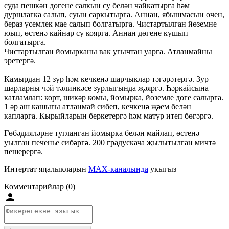
суда пешкән дөгене салкын су белән чайкатырга һәм
дуршлагка салып, суын саркытырга. Аннан, ябышмасын өчен,
бераз үсемлек мае салып болгатырга. Чистартылган йөземне
юып, өстенә кайнар су коярга. Аннан дөгене кушып
болгатырга.
Чистартылган йомырканы вак угычтан уарга. Атланмайны
эретергә.
Камырдан 12 зур һәм кечкенә шарчыклар тәгәрәтергә. Зур
шарларны чәй тәлинкәсе зурлыгында җәяргә. Һәркайсына
катламлап: корт, шикәр комы, йомырка, йөземле дөге салырга.
1 әр аш кашыгы атланмай сибеп, кечкенә җәем белән
капларга. Кырыйларын беркетергә һәм матур итеп бөгәргә.
Гөбәдияләрне тугланган йомырка белән майлап, өстенә
уылган печенье сибәргә. 200 градускача җылытылган мичтә
пешерергә.
Интертат яңалыкларын
MAX-каналында
укыгыз
Комментарийлар (0)