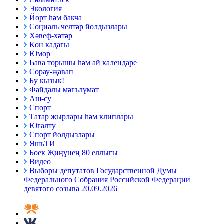
Экология
Йорт һәм бакча
Социаль челтәр йолдызлары
Хәвеф-хәтәр
Көн кадагы
Юмор
Һава торышы һәм ай календаре
Сорау-җавап
Бу кызык!
Файдалы мәгълүмат
Аш-су
Спорт
Татар җырлары һәм клиплары
Югалту
Спорт йолдызлары
ЯшьТИ
Бөек Җиңүнең 80 еллыгы
Видео
Выборы депутатов Государственной Думы
Федерального Собрания Российской Федерации
девятого созыва 20.09.2026