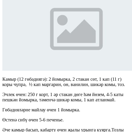
Камыр (12 гөбәдиягә): 2 йомырка, 2 стакан сөт, 1 кап (11 г)
коры чүпрә, ½ кап маргарин, он, ванилин, шикәр комы, тоз.
Эчлек өчен: 250 г корт, 1 әр стакан дөге һәм йөзем, 4-5 каты
пешкән йомырка, тәменчә шикәр комы, 1 кап атланмай.
Гөбәдияләрне майлау өчен 1 йомырка.
Өстенә сибү өчен 5-6 печенье.
Әче камыр басып, кабарту өчен җылы урынга куярга.Тозлы