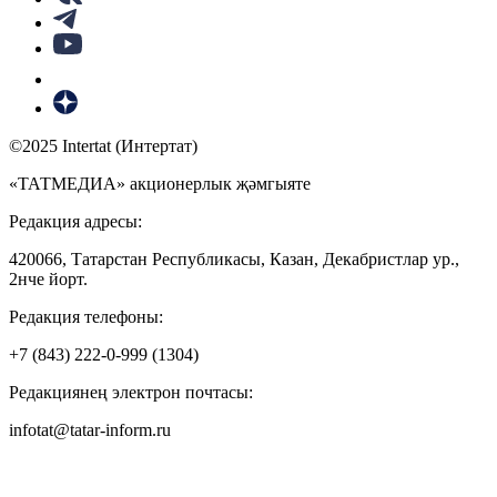
©2025 Intertat (Интертат)
«ТАТМЕДИА» акционерлык җәмгыяте
Редакция адресы:
420066, Татарстан Республикасы, Казан, Декабристлар ур.,
2нче йорт.
Редакция телефоны:
+7 (843) 222-0-999 (1304)
Редакциянең электрон почтасы:
infotat@tatar-inform.ru