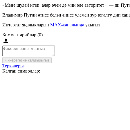
«Менә шулай итеп, алар өчен дә мин әле авторитет», — ди Пут
Владимир Путин әтисе белән әнисе үлемен зур югалту дип сан
Интертат яңалыкларын
MAX-каналында
укыгыз
Комментарийлар (0)
Фикерегезне калдырыгыз
Теркәлергә
Калган символлар: