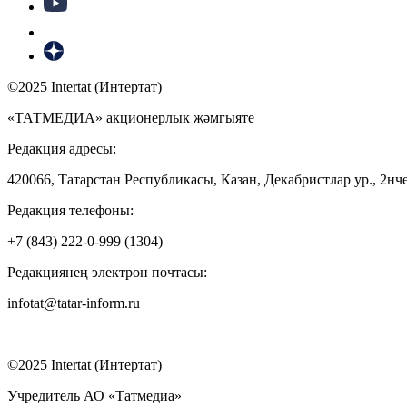
©2025 Intertat (Интертат)
«ТАТМЕДИА» акционерлык җәмгыяте
Редакция адресы:
420066, Татарстан Республикасы, Казан, Декабристлар ур., 2нче
Редакция телефоны:
+7 (843) 222-0-999 (1304)
Редакциянең электрон почтасы:
infotat@tatar-inform.ru
©2025 Intertat (Интертат)
Учредитель АО «Татмедиа»