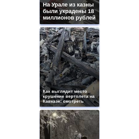
На Урале из казны
были украдены 18
миллионов рублей
Как выглядит место
крушение вертолета на
Кавказе: смотреть