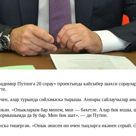
адимир Путинга 20 сорау» проектында кайсыбер шәхси сорауларг
те.
өчен, алар турында сөйләмәскә тырыша. Аннары сайлаучылар аны
кән. «Оныкларым бар минем, мин — бәхетле. Алар бик яхшы, ш
тормышымда да бу бар. Мин бик шат», — ди Путин.
скә төшергән. «Онык әнисен ни өчен тыңларга икәнен сорый. Ә