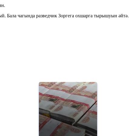
ин.
ый. Бала чагында разведчик Зоргега охшарга тырышуын әйтә.