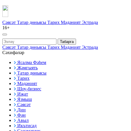
Сәясәт
Татар дөньясы
Тарих
Мәдәният
Эстрада
16+
Табарга
Сәясәт
Татар дөньясы
Тарих
Мәдәният
Эстрада
Сәхифәләр
Ясалма Фәһем
Җәмгыять
Татар дөньясы
Тарих
Мәдәният
Шоу-бизнес
Иҗат
Язмыш
Сәясәт
Дин
Фән
Авыл
Икътисад
Сәламәтлек