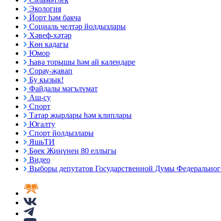
Экология
Йорт һәм бакча
Социаль челтәр йолдызлары
Хәвеф-хәтәр
Көн кадагы
Юмор
Һава торышы һәм ай календаре
Сорау-җавап
Бу кызык!
Файдалы мәгълүмат
Аш-су
Спорт
Татар җырлары һәм клиплары
Югалту
Спорт йолдызлары
ЯшьТИ
Бөек Җиңүнең 80 еллыгы
Видео
Выборы депутатов Государственной Думы Федерального