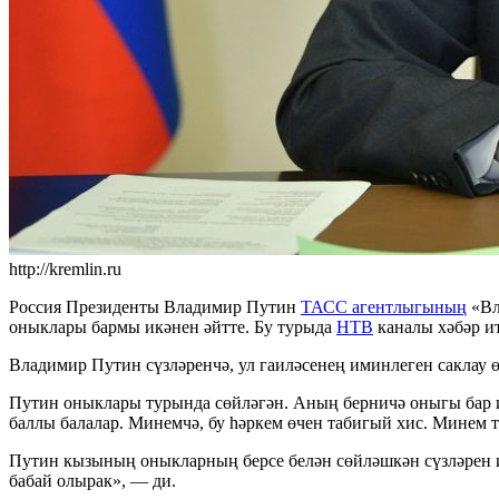
http://kremlin.ru
Россия Президенты Владимир Путин
ТАСС агентлыгының
«Вл
оныклары бармы икәнен әйтте. Бу турыда
НТВ
каналы хәбәр ит
Владимир Путин сүзләренчә, ул гаиләсенең иминлеген саклау 
Путин оныклары турында сөйләгән. Аның берничә оныгы бар и
баллы балалар. Минемчә, бу һәркем өчен табигый хис. Минем 
Путин кызының оныкларның берсе белән сөйләшкән сүзләрен и
бабай олырак», — ди.