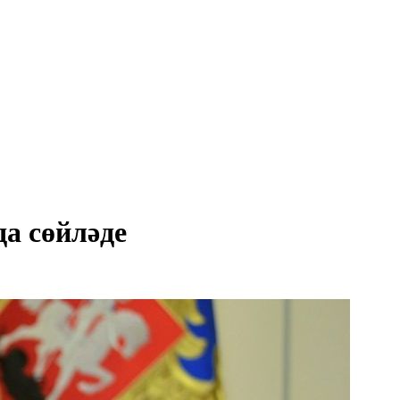
а сөйләде