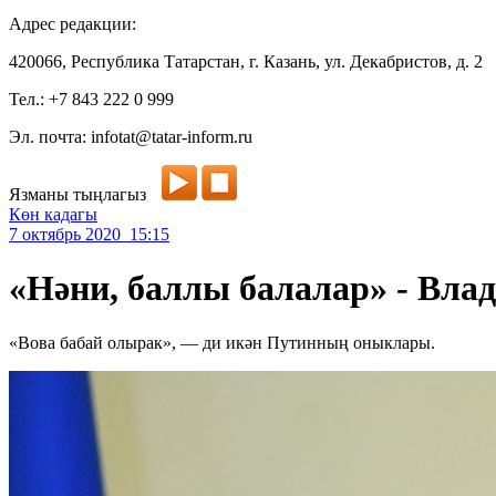
Адрес редакции:
420066, Республика Татарстан, г. Казань, ул. Декабристов, д. 2
Тел.: +7 843 222 0 999
Эл. почта: infotat@tatar-inform.ru
Язманы тыңлагыз
Көн кадагы
7 октябрь 2020 15:15
«Нәни, баллы балалар» - Вл
«Вова бабай олырак», — ди икән Путинның оныклары.