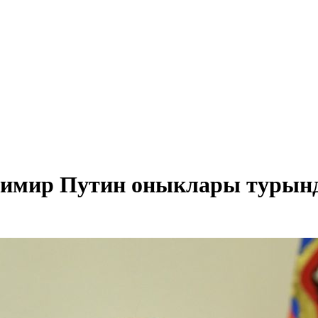
адимир Путин оныклары турынд