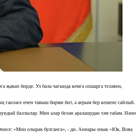
а җавап бирде. Ул бала чагында кемгә охшарга теләвен,
ң гаиләсе өчен тавыш бирми бит, ә аерым бер кешене сайлый.
ундый баллылар. Мин алар белән аралашудан тәм табам. Нәни
нисе: «Мин олырак булганга», - ди. Аннары онык «Юк, Вова