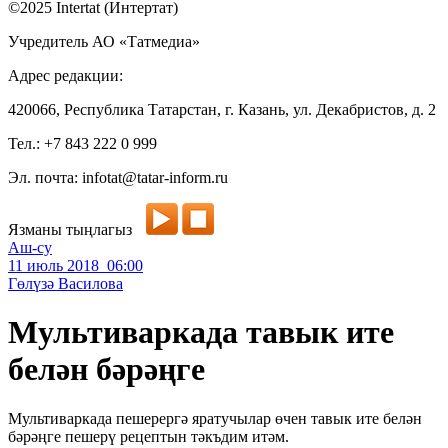
©2025 Intertat (Интертат)
Учредитель АО «Татмедиа»
Адрес редакции:
420066, Республика Татарстан, г. Казань, ул. Декабристов, д. 2
Тел.: +7 843 222 0 999
Эл. почта: infotat@tatar-inform.ru
Язманы тыңлагыз
Аш-су
11 июль 2018 06:00
Гөлүзә Василова
Мультиваркада тавык ите
белән бәрәңге
Мультиваркада пешерергә яратучылар өчен тавык ите белән
бәрәңге пешерү рецептын тәкъдим итәм.