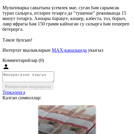
Мультиварка савытына үсемлек мае, суган һәм сарымсак
турап салырга, итләрне тезәргә дә "тушение" режимында 15
минут тотарга. Аннары бәрәңге, кишер, кәбестә, тоз, борыч,
лавр яфрагы һәм 150 грамм кайнаган су салырга һәм пешереп
бетерергә.
Тәмле булсын!
Интертат яңалыкларын
MAX-каналында
укыгыз
Комментарийлар (0)
Фикерегезне калдырыгыз
Теркәлергә
Калган символлар: