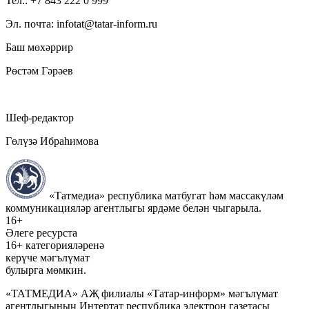
Тел.: +7 843 222 0 999
Эл. почта: infotat@tatar-inform.ru
Баш мөхәррир
Рөстәм Гәрәев
Шеф-редактор
Гөлүзә Ибраһимова
«Татмедиа» республика матбугат һәм массакүләм
коммуникацияләр агентлыгы ярдәме белән чыгарыла.
16+
Әлеге ресурста
16+ категорияләренә
керүче мәгълүмат
булырга мөмкин.
«ТАТМЕДИА» АҖ филиалы «Татар-информ» мәгълүмат
агентлыгының Интертат республика электрон газетасы