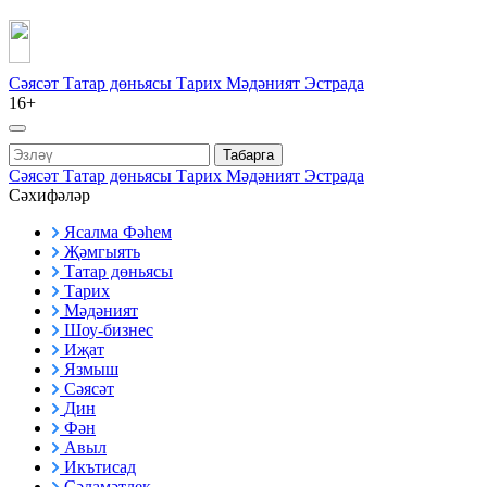
Сәясәт
Татар дөньясы
Тарих
Мәдәният
Эстрада
16+
Табарга
Сәясәт
Татар дөньясы
Тарих
Мәдәният
Эстрада
Сәхифәләр
Ясалма Фәһем
Җәмгыять
Татар дөньясы
Тарих
Мәдәният
Шоу-бизнес
Иҗат
Язмыш
Сәясәт
Дин
Фән
Авыл
Икътисад
Сәламәтлек