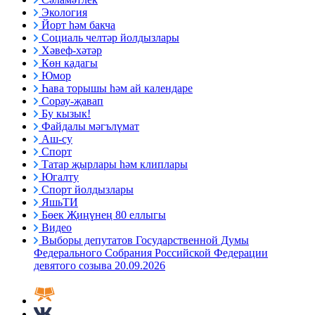
Экология
Йорт һәм бакча
Социаль челтәр йолдызлары
Хәвеф-хәтәр
Көн кадагы
Юмор
Һава торышы һәм ай календаре
Сорау-җавап
Бу кызык!
Файдалы мәгълүмат
Аш-су
Спорт
Татар җырлары һәм клиплары
Югалту
Спорт йолдызлары
ЯшьТИ
Бөек Җиңүнең 80 еллыгы
Видео
Выборы депутатов Государственной Думы
Федерального Собрания Российской Федерации
девятого созыва 20.09.2026