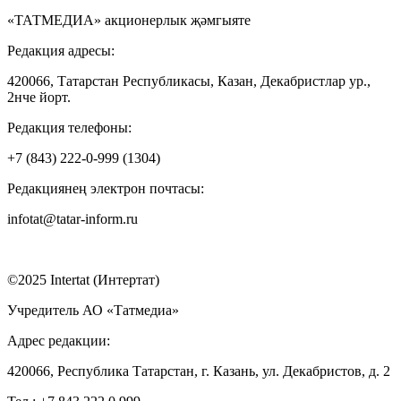
«ТАТМЕДИА» акционерлык җәмгыяте
Редакция адресы:
420066, Татарстан Республикасы, Казан, Декабристлар ур.,
2нче йорт.
Редакция телефоны:
+7 (843) 222-0-999 (1304)
Редакциянең электрон почтасы:
infotat@tatar-inform.ru
©2025 Intertat (Интертат)
Учредитель АО «Татмедиа»
Адрес редакции:
420066, Республика Татарстан, г. Казань, ул. Декабристов, д. 2