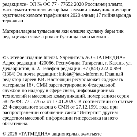
редакциясе» ЭЛ № ФС 77 - 77652 2020 Россиянең элемтә,
мәгълүмати технологияләр һәм гаммәви коммуникацияләрне
күзәтчелек хезмәте тарафыннан 2020 елның 17 гыйнварында
теркәлгән
Материалларны тулысынча яки өлешчә куллану бары тик
редакциядән язмача рөхсәт булганда гына мөмкин.
© Сетевое издание Intertat. Учредитель АО «ТАТМЕДИА».
Адрес редакции: 420066, Республика Татарстан, г. Казань, ул.
Декабристов, д. 2. Телефон редакции: +7 (843) 222-0-999
(1304) Эл.почта редакции: infotat@tatar-inform.ru Главный
редактор Гареев Р.И. Настоящий ресурс может содержать
материалы 16+. СМИ зарегистрировано Федеральной
службой по надзору в сфере связи, информационных
технологий и массовых коммуникаций, номер записи серия
ЭЛ № ФС 77 - 77652 от 17.01.2020. В соответствии со статьей
23 Федерального закона о СМИ от 27.12.1991 года при
распространении сообщений сайта “Интертат” другим
средством массовой информации гиперссылка на него
обязательна.
© 2026 «ТАТМЕДИА» акционерлык җәмгыяте