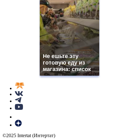
Не ешьте эту
готовую еду из
магазина: список
©2025 Intertat (Интертат)