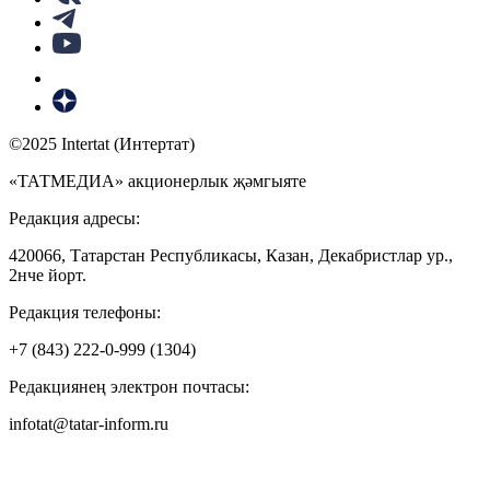
©2025 Intertat (Интертат)
«ТАТМЕДИА» акционерлык җәмгыяте
Редакция адресы:
420066, Татарстан Республикасы, Казан, Декабристлар ур.,
2нче йорт.
Редакция телефоны:
+7 (843) 222-0-999 (1304)
Редакциянең электрон почтасы:
infotat@tatar-inform.ru