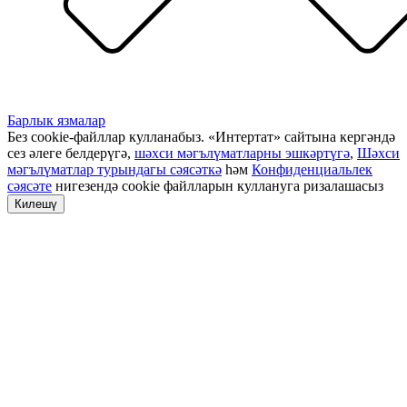
Барлык язмалар
Без cookie-файллар кулланабыз. «Интертат» сайтына кергәндә
сез әлеге белдерүгә,
шәхси мәгълүматларны эшкәртүгә
,
Шәхси
мәгълүматлар турындагы сәясәткә
һәм
Конфиденциальлек
сәясәте
нигезендә cookie файлларын куллануга ризалашасыз
Килешү