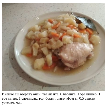
Икенче аш әзерләү өчен: тавык ите, 6 бәрәңге, 1 эре кишер, 1
эре суган, 1 сарымсак, тоз, борыч, лавр яфрагы, 0,5 стакан
үсемлек мае.