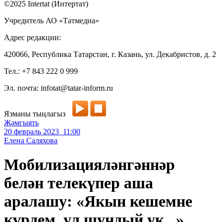
©2025 Intertat (Интертат)
Учредитель АО «Татмедиа»
Адрес редакции:
420066, Республика Татарстан, г. Казань, ул. Декабристов, д. 2
Тел.: +7 843 222 0 999
Эл. почта: infotat@tatar-inform.ru
Язманы тыңлагыз
Җәмгыять
20 февраль 2023 11:00
Елена Саляхова
Мобилизацияләнгәннәр
белән телекүпер аша
аралашу: «Якын кешемне
күрдем, ул шундый ук...»