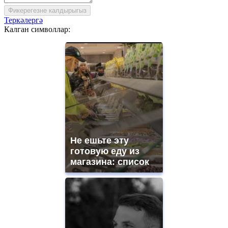
Фикерегезне калдырыгыз
Теркәлергә
Калган символлар:
Не ешьте эту
готовую еду из
магазина: список