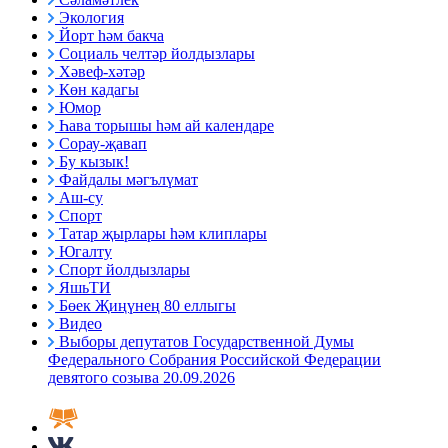
Экология
Йорт һәм бакча
Социаль челтәр йолдызлары
Хәвеф-хәтәр
Көн кадагы
Юмор
Һава торышы һәм ай календаре
Сорау-җавап
Бу кызык!
Файдалы мәгълүмат
Аш-су
Спорт
Татар җырлары һәм клиплары
Югалту
Спорт йолдызлары
ЯшьТИ
Бөек Җиңүнең 80 еллыгы
Видео
Выборы депутатов Государственной Думы
Федерального Собрания Российской Федерации
девятого созыва 20.09.2026