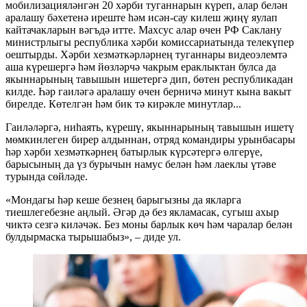
мобилизацияләнгән 20 хәрби туганнарын күреп, алар белән
аралашу бәхетенә иреште һәм исән-сау килеш җиңү яулап
кайтачакларын вәгъдә итте. Махсус алар өчен РФ Саклану
министрлыгы республика хәрби комиссариатында телекүпер
оештырды. Хәрби хезмәткәрләрнең туганнары видеоэлемтә
аша күрешергә һәм йөзләрчә чакрым ераклыктан булса да
якыннарының тавышын ишетергә дип, бөтен республикадан
килде. Һәр гаиләгә аралашу өчен берничә минут кына вакыт
бирелде. Көтелгән һәм бик тә кирәкле минутлар...
Гаиләләргә, ниһаять, күрешү, якыннарының тавышын ишетү
мөмкинлеген бирер алдыннан, отряд командиры урынбасары
һәр хәрби хезмәткәрнең батырлык күрсәтергә өлгерүе,
барысының да үз бурычын намус белән һәм лаеклы үтәве
турында сөйләде.
«Мондагы һәр кеше безнең барыгызны да якларга
тиешлегебезне аңлый. Әгәр дә без якламасак, сугыш ахыр
чиктә сезгә киләчәк. Без моны барлык көч һәм чаралар белән
булдырмаска тырышабыз», – диде ул.