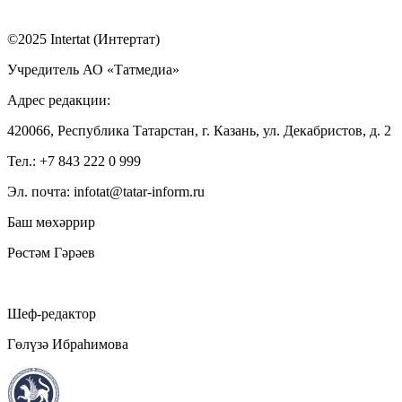
©2025 Intertat (Интертат)
Учредитель АО «Татмедиа»
Адрес редакции:
420066, Республика Татарстан, г. Казань, ул. Декабристов, д. 2
Тел.: +7 843 222 0 999
Эл. почта: infotat@tatar-inform.ru
Баш мөхәррир
Рөстәм Гәрәев
Шеф-редактор
Гөлүзә Ибраһимова