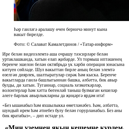
Һәр гаиләгә аралашу өчен берничә минут кына
вакыт бирелде.
Фото: © Салават Камалетдинов / «Татар-информ»
Ире белән видеоэлемтә аша очрашу тәэсирләре белән
уртаклашканда, хатын елап җибәрде. Ул тормыш иптәшенең
беренче эшелон белән октябрьдә үк хәрби операция зонасына
китүен сөйләде. Шул вакыттан бирле аның белән элемтә
өзелгән диярлек, шалтыратулар сирәк һәм кыска. Беренче
вакытларда гаилә башлыгыннан башка, әлбәттә, бик авыр
булды, ди хатын. Туганнар, социаль хезмәткәрләр,
волонтерлар һәм хәтта бөтенләй таныш булмаган кешеләр
әлеге барлык авырлыкларны да җиңәргә ярдәм итә!
«Без ышанабыз һәм яхшылыкка өметләнәбез. Һәм, әлбәттә,
шундый ирем һәм әтиебез булу белән горурланабыз. Без аны
бик яратабыз», – дип өстәде ул.
«Мин үземнең якын кешемне күрдем,