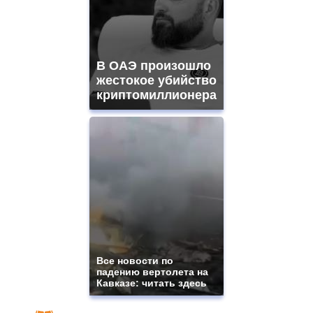
В ОАЭ произошло
жестокое убийство
криптомиллионера
Все новости по
падению вертолета на
Кавказе: читать здесь