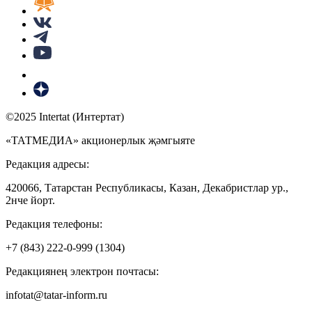
©2025 Intertat (Интертат)
«ТАТМЕДИА» акционерлык җәмгыяте
Редакция адресы:
420066, Татарстан Республикасы, Казан, Декабристлар ур.,
2нче йорт.
Редакция телефоны:
+7 (843) 222-0-999 (1304)
Редакциянең электрон почтасы:
infotat@tatar-inform.ru