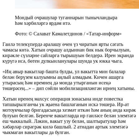
Мондый очрашулар туганнарын тынычландыра
һәм хәрбиләргә ярдәм итә.
Фото: © Салават Камалетдинов / «Татар-информ»
Гаилә телекүпердә аралашу өчен үз чиратын ярты сәгать
чамасы көтә. Хатын очрашу алдыннан бик нык борчылуын,
кирәкле сүзләрне сайларга тырышуын белдерә. Ирен экранда
күрүгә исә, бөтен дулкынланулары шунда ук юкка чыга.
«Иң авыр вакытлар башта булды, ул вакытта мин балалар
белән берүзем калуымны аңлый алмадым. Кичен ашарга
утырасың һәм иремнең дә монда утырганын исеңә
төшерәсең...» – дип сөйли мобилизацияләнгән ирнең хатыны.
Хатын иренең махсус операция зонасына инде повестка
тапшырылганчы ук җыена башлаганын искә төшерә. Ир-ат
мотоукчылар бригадасында хезмәт иткән һәм аның анда кирәк
булуын белгән. Беренче вакытларда ир гаиләсе белән элемтәгә
еш чыккалый. Ләкин, вакыт узу белән, шалтыратулар һәм
хәбәрләр сирәгрәк килә башлый. 2 атнадан артык элемтәгә
чыкмаган вакытлары да булган.