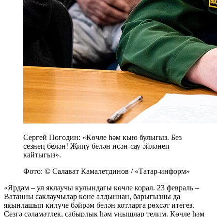
Сергей Погодин: «Көчле һәм кыю булыгыз. Без
сезнең белән! Җиңү белән исән-сау әйләнеп
кайтыгыз».
Фото: © Салават Камалетдинов / «Татар-информ»
«Ярдәм – ул яклаучы кулындагы көчле корал. 23 февраль –
Ватанны саклаучылар көне алдыннан, барыгызны да
якынлашып килүче бәйрәм белән котларга рөхсәт итегез.
Сезгә сәламәтлек, сабырлык һәм уңышлар телим. Көчле һәм