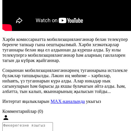
Хәрби комиссариатта мобилизацияләнгәннәр белән телекүпер
беренче тапкыр гына оештырылмый. Хәрби хезмәткәрләр
туганнары белән яңа ел алдыннан да күрешә алды. Бу юлы
телекүпергә мобилизацияләнгәннәр һәм аларның гаиләләрен
тагын да күбрәк җыйганнар.
Соңыннан мобилизацияләнгәннәрнең туганнарына истәлекле
бүләкләр тапшырылды. Ләкин иң мөһиме – хәрбиләр,
ниһаять, үз туганнарын күрә алды. Алар никадәр нык
сагынуларын һәм барысы да яхшы булачагын әйтә алды. Һәм,
әлбәттә, тын калып, якыннарының җылысын тойды...
Интертат яңалыкларын
MAX-каналында
укыгыз
Комментарийлар (0)