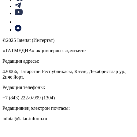
©2025 Intertat (Интертат)
«ТАТМЕДИА» акционерлык җәмгыяте
Редакция адресы:
420066, Татарстан Республикасы, Казан, Декабристлар ур.,
2нче йорт.
Редакция телефоны:
+7 (843) 222-0-999 (1304)
Редакциянең электрон почтасы:
infotat@tatar-inform.ru