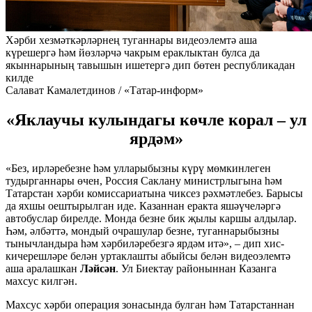
Хәрби хезмәткәрләрнең туганнары видеоэлемтә аша
күрешергә һәм йөзләрчә чакрым ераклыктан булса да
якыннарының тавышын ишетергә дип бөтен республикадан
килде
Салават Камалетдинов / «Татар-информ»
«Яклаучы кулындагы көчле корал – ул
ярдәм»
«Без, ирләребезне һәм улларыбызны күрү мөмкинлеген
тудырганнары өчен, Россия Саклану министрлыгына һәм
Татарстан хәрби комиссариатына чиксез рәхмәтлебез. Барысы
да яхшы оештырылган иде. Казаннан еракта яшәүчеләргә
автобуслар бирелде. Монда безне бик җылы каршы алдылар.
Һәм, әлбәттә, мондый очрашулар безне, туганнарыбызны
тынычландыра һәм хәрбиләребезгә ярдәм итә», – дип хис-
кичерешләре белән уртаклашты абыйсы белән видеоэлемтә
аша аралашкан
Ләйсән
. Ул Биектау районыннан Казанга
махсус килгән.
Махсус хәрби операция зонасында булган һәм Татарстаннан