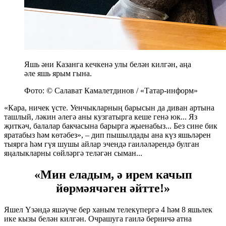
Яшь әни Казанга кечкенә улы белән килгән, аңа
әле яшь ярым гына.
Фото: © Салават Камалетдинов / «Татар-информ»
«Кара, ничек үсте. Уенчыкларның барысын да диван артына
ташлый, ләкин әлегә аны кузгатырга кеше генә юк... Яз
җиткәч, балалар бакчасына барырга җыенабыз... Без сине бик
яратабыз һәм көтәбез», – дип пышылдады ана күз яшьләрен
тыярга һәм гүя шушы айлар эчендә гаиләләрендә булган
яңалыкларны сөйләргә теләгән сыман...
«Мин еладым, ә ирем качып
йөрмәячәген әйтте!»
Яшел Үзәндә яшәүче бер ханым телекүпергә 4 һәм 8 яшьлек
ике кызы белән килгән. Очрашуга гаилә берничә атна