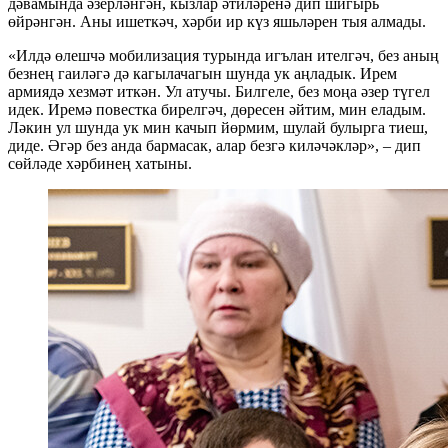
дәвамында әзерләнгән, кызлар әтиләренә дип шигырь
өйрәнгән. Аны ишеткәч, хәрби ир күз яшьләрен тыя алмады.
«Илдә өлешчә мобилизация турында игълан ителгәч, без аның
безнең гаиләгә дә кагылачагын шунда ук аңладык. Ирем
армиядә хезмәт иткән. Ул атучы. Билгеле, без моңа әзер түгел
идек. Иремә повестка бирелгәч, дөресен әйтим, мин еладым.
Ләкин ул шунда ук мин качып йөрмим, шулай булырга тиеш,
диде. Әгәр без анда бармасак, алар безгә киләчәкләр», – дип
сөйләде хәрбинең хатыны.