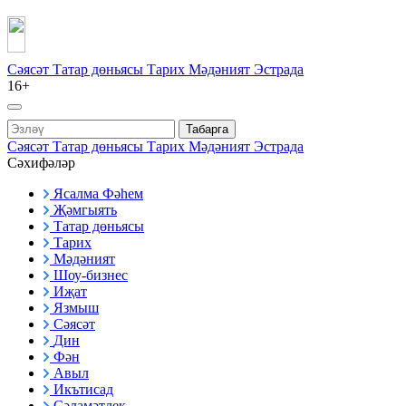
Сәясәт
Татар дөньясы
Тарих
Мәдәният
Эстрада
16+
Табарга
Сәясәт
Татар дөньясы
Тарих
Мәдәният
Эстрада
Сәхифәләр
Ясалма Фәһем
Җәмгыять
Татар дөньясы
Тарих
Мәдәният
Шоу-бизнес
Иҗат
Язмыш
Сәясәт
Дин
Фән
Авыл
Икътисад
Сәламәтлек