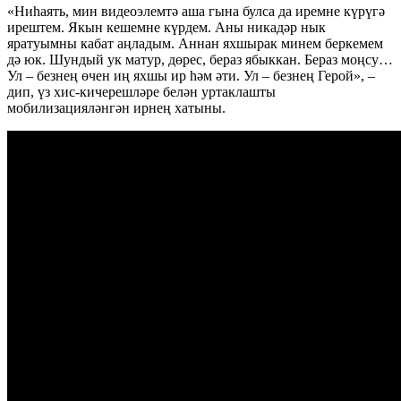
«Ниһаять, мин видеоэлемтә аша гына булса да иремне күрүгә
ирештем. Якын кешемне күрдем. Аны никадәр нык
яратуымны кабат аңладым. Аннан яхшырак минем беркемем
дә юк. Шундый ук матур, дөрес, бераз ябыккан. Бераз моңсу…
Ул – безнең өчен иң яхшы ир һәм әти. Ул – безнең Герой», –
дип, үз хис-кичерешләре белән уртаклашты
мобилизацияләнгән ирнең хатыны.