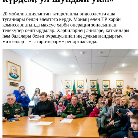
20 мобилизацияләнгән татарстанлы видеоэлемтә аша
туганнары белән элемтәгә керде. Моның өчен ТР хәрби
комиссариатында махсус хәрби операция зонасыннан
телекүпер оештырдылар. Хәрбиләрнең әниләре, хатыннары
һәм балалары белән очрашуыннан иң дулкынландыргыч
мизгелләр – «Татар-информ» репортажында.