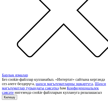
Барлык язмалар
Без cookie-файллар кулланабыз. «Интертат» сайтына кергәндә
сез әлеге белдерүгә,
шәхси мәгълүматларны эшкәртүгә
,
Шәхси
мәгълүматлар турындагы сәясәткә
һәм
Конфиденциальлек
сәясәте
нигезендә cookie файлларын куллануга ризалашасыз
Килешү