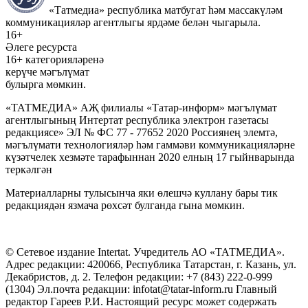
«Татмедиа» республика матбугат һәм массакүләм
коммуникацияләр агентлыгы ярдәме белән чыгарыла.
16+
Әлеге ресурста
16+ категорияләренә
керүче мәгълүмат
булырга мөмкин.
«ТАТМЕДИА» АҖ филиалы «Татар-информ» мәгълүмат
агентлыгының Интертат республика электрон газетасы
редакциясе» ЭЛ № ФС 77 - 77652 2020 Россиянең элемтә,
мәгълүмати технологияләр һәм гаммәви коммуникацияләрне
күзәтчелек хезмәте тарафыннан 2020 елның 17 гыйнварында
теркәлгән
Материалларны тулысынча яки өлешчә куллану бары тик
редакциядән язмача рөхсәт булганда гына мөмкин.
© Сетевое издание Intertat. Учредитель АО «ТАТМЕДИА».
Адрес редакции: 420066, Республика Татарстан, г. Казань, ул.
Декабристов, д. 2. Телефон редакции: +7 (843) 222-0-999
(1304) Эл.почта редакции: infotat@tatar-inform.ru Главный
редактор Гареев Р.И. Настоящий ресурс может содержать