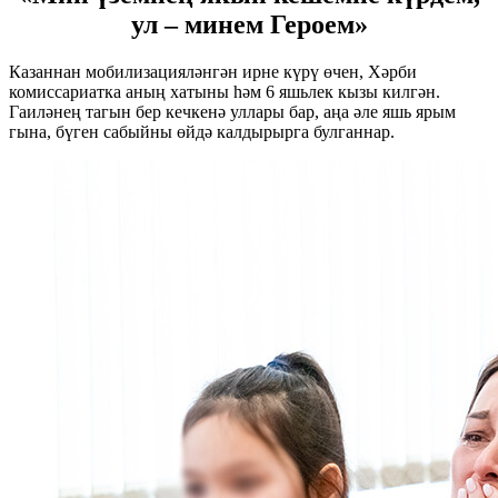
ул
–
минем Героем»
Казаннан мобилизацияләнгән ирне күрү өчен, Хәрби
комиссариатка аның хатыны һәм 6 яшьлек кызы килгән.
Гаиләнең тагын бер кечкенә уллары бар, аңа әле яшь ярым
гына, бүген сабыйны өйдә калдырырга булганнар.