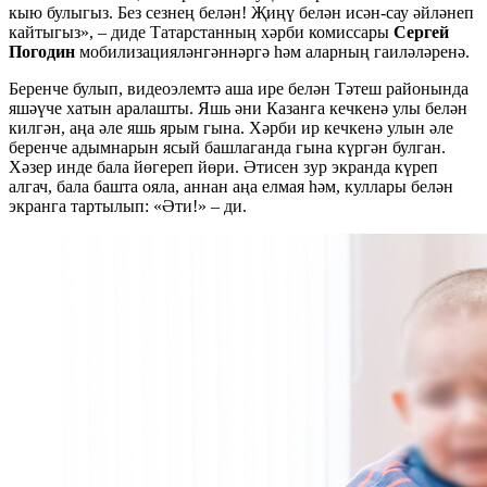
кыю булыгыз. Без сезнең белән! Җиңү белән исән-сау әйләнеп
кайтыгыз», – диде Татарстанның хәрби комиссары
Сергей
Погодин
мобилизацияләнгәннәргә һәм аларның гаиләләренә.
Беренче булып, видеоэлемтә аша ире белән Тәтеш районында
яшәүче хатын аралашты. Яшь әни Казанга кечкенә улы белән
килгән, аңа әле яшь ярым гына. Хәрби ир кечкенә улын әле
беренче адымнарын ясый башлаганда гына күргән булган.
Хәзер инде бала йөгереп йөри. Әтисен зур экранда күреп
алгач, бала башта ояла, аннан аңа елмая һәм, куллары белән
экранга тартылып: «Әти!» – ди.