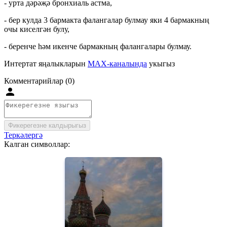
- урта дәрәҗә бронхиаль астма,
- бер кулда 3 бармакта фалангалар булмау яки 4 бармакның
очы киселгән булу,
- беренче һәм икенче бармакның фалангалары булмау.
Интертат яңалыкларын
MAX-каналында
укыгыз
Комментарийлар (0)
Фикерегезне калдырыгыз
Теркәлергә
Калган символлар: