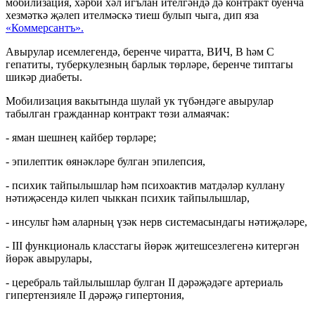
мобилизация, хәрби хәл игълан ителгәндә дә контракт буенча
хезмәткә җәлеп ителмәскә тиеш булып чыга, дип яза
«Коммерсантъ».
Авырулар исемлегендә, беренче чиратта, ВИЧ, В һәм С
гепатиты, туберкулезның барлык төрләре, беренче типтагы
шикәр диабеты.
Мобилизация вакытында шулай ук түбәндәге авырулар
табылган гражданнар контракт төзи алмаячак:
- яман шешнең кайбер төрләре;
- эпилептик өянәкләре булган эпилепсия,
- психик тайпылышлар һәм психоактив матдәләр куллану
нәтиҗәсендә килеп чыккан психик тайпылышлар,
- инсульт һәм аларның үзәк нерв системасындагы нәтиҗәләре,
- III функциональ класстагы йөрәк җитешсезлегенә китергән
йөрәк авырулары,
- церебраль тайлылышлар булган II дәрәҗәдәге артериаль
гипертензияле II дәрәҗә гипертония,