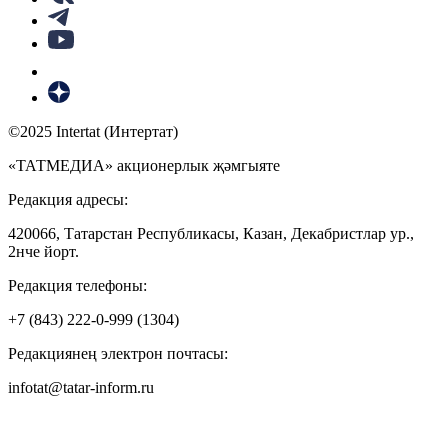
©2025 Intertat (Интертат)
«ТАТМЕДИА» акционерлык җәмгыяте
Редакция адресы:
420066, Татарстан Республикасы, Казан, Декабристлар ур.,
2нче йорт.
Редакция телефоны:
+7 (843) 222-0-999 (1304)
Редакциянең электрон почтасы:
infotat@tatar-inform.ru