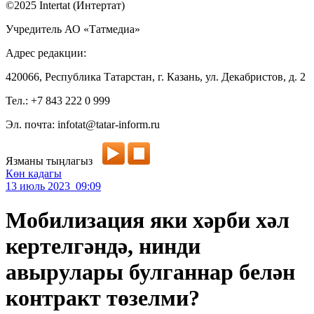
©2025 Intertat (Интертат)
Учредитель АО «Татмедиа»
Адрес редакции:
420066, Республика Татарстан, г. Казань, ул. Декабристов, д. 2
Тел.: +7 843 222 0 999
Эл. почта: infotat@tatar-inform.ru
Язманы тыңлагыз
Көн кадагы
13 июль 2023 09:09
Мобилизация яки хәрби хәл
кертелгәндә, нинди
авырулары булганнар белән
контракт төзелми?