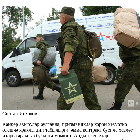
Солтан Исхаков
Кайбер авырулар булганда, призывниклар хәрби хезмәткә
өлешчә яраклы дип табылырга, әмма контракт буенча хезмәт
итәргә яраксыз булырга мөмкин. Андый кешеләр