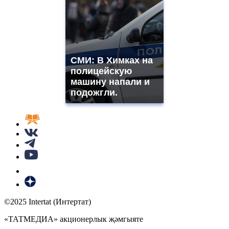
СМИ: В Химках на
полицейскую
машину напали и
подожгли.
©2025 Intertat (Интертат)
«ТАТМЕДИА» акционерлык җәмгыяте