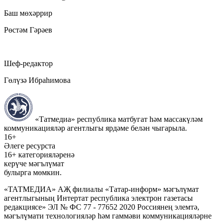
Баш мөхәррир
Рөстәм Гәрәев
Шеф-редактор
Гөлүзә Ибраһимова
«Татмедиа» республика матбугат һәм массакүләм
коммуникацияләр агентлыгы ярдәме белән чыгарыла.
16+
Әлеге ресурста
16+ категорияләренә
керүче мәгълүмат
булырга мөмкин.
«ТАТМЕДИА» АҖ филиалы «Татар-информ» мәгълүмат
агентлыгының Интертат республика электрон газетасы
редакциясе» ЭЛ № ФС 77 - 77652 2020 Россиянең элемтә,
мәгълүмати технологияләр һәм гаммәви коммуникацияләрне