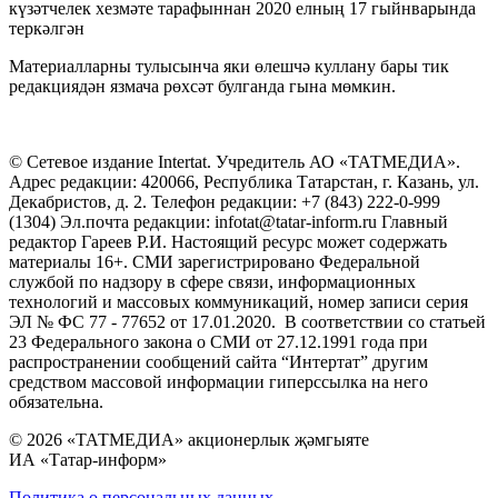
күзәтчелек хезмәте тарафыннан 2020 елның 17 гыйнварында
теркәлгән
Материалларны тулысынча яки өлешчә куллану бары тик
редакциядән язмача рөхсәт булганда гына мөмкин.
© Сетевое издание Intertat. Учредитель АО «ТАТМЕДИА».
Адрес редакции: 420066, Республика Татарстан, г. Казань, ул.
Декабристов, д. 2. Телефон редакции: +7 (843) 222-0-999
(1304) Эл.почта редакции: infotat@tatar-inform.ru Главный
редактор Гареев Р.И. Настоящий ресурс может содержать
материалы 16+. СМИ зарегистрировано Федеральной
службой по надзору в сфере связи, информационных
технологий и массовых коммуникаций, номер записи серия
ЭЛ № ФС 77 - 77652 от 17.01.2020. В соответствии со статьей
23 Федерального закона о СМИ от 27.12.1991 года при
распространении сообщений сайта “Интертат” другим
средством массовой информации гиперссылка на него
обязательна.
© 2026 «ТАТМЕДИА» акционерлык җәмгыяте
ИА «Татар-информ»
Политика о персональных данных