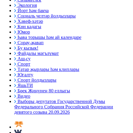
Экология
Йорт һәм бакча
Социаль челтәр йолдызлары
Хәвеф-хәтәр
Көн кадагы
Юмор
Һава торышы һәм ай календаре
Сорау-җавап
Бу кызык!
Файдалы мәгълүмат
Аш-су
Спорт
Татар җырлары һәм клиплары
Югалту
Спорт йолдызлары
ЯшьТИ
Бөек Җиңүнең 80 еллыгы
Видео
Выборы депутатов Государственной Думы
Федерального Собрания Российской Федерации
девятого созыва 20.09.2026