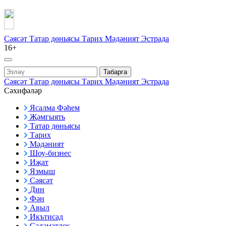
Сәясәт
Татар дөньясы
Тарих
Мәдәният
Эстрада
16+
Табарга
Сәясәт
Татар дөньясы
Тарих
Мәдәният
Эстрада
Сәхифәләр
Ясалма Фәһем
Җәмгыять
Татар дөньясы
Тарих
Мәдәният
Шоу-бизнес
Иҗат
Язмыш
Сәясәт
Дин
Фән
Авыл
Икътисад
Сәламәтлек