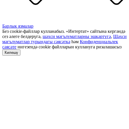
Барлык язмалар
Без cookie-файллар кулланабыз. «Интертат» сайтына кергәндә
сез әлеге белдерүгә,
шәхси мәгълүматларны эшкәртүгә
,
Шәхси
мәгълүматлар турындагы сәясәткә
һәм
Конфиденциальлек
сәясәте
нигезендә cookie файлларын куллануга ризалашасыз
Килешү