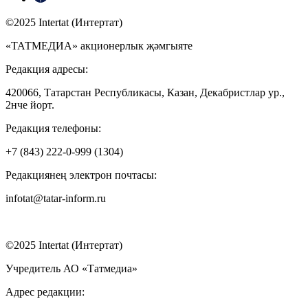
©2025 Intertat (Интертат)
«ТАТМЕДИА» акционерлык җәмгыяте
Редакция адресы:
420066, Татарстан Республикасы, Казан, Декабристлар ур.,
2нче йорт.
Редакция телефоны:
+7 (843) 222-0-999 (1304)
Редакциянең электрон почтасы:
infotat@tatar-inform.ru
©2025 Intertat (Интертат)
Учредитель АО «Татмедиа»
Адрес редакции: