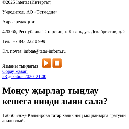
©2025 Intertat (Интертат)
Учредитель АО «Татмедиа»
Адрес редакции:
420066, Республика Татарстан, г. Казань, ул. Декабристов, д. 2
Тел.: +7 843 222 0 999
Эл. почта: infotat@tatar-inform.ru
Язманы тыңлагыз
Сорау-җавап
23 декабрь 2020 21:00
Моңсу җырлар тыңлау
кешегә нинди зыян сала?
Табиб Энҗе Кадыйрова татар халкының моңланырга яратуын
анализлый.