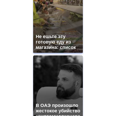
Не ешьте эту
готовую еду из
магазина: список
В ОАЭ произошло
жестокое убийство