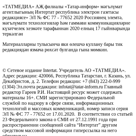
«ТАТМЕДИА» АҖ филиалы «Татар-информ» мәгълүмат
агентлыгының Интертат республика электрон газетасы
редакциясе» ЭЛ № ФС 77 - 77652 2020 Россиянең элемтә,
мәгълүмати технологияләр һәм гаммәви коммуникацияләрне
күзәтчелек хезмәте тарафыннан 2020 елның 17 гыйнварында
теркәлгән
Материалларны тулысынча яки өлешчә куллану бары тик
редакциядән язмача рөхсәт булганда гына мөмкин.
© Сетевое издание Intertat. Учредитель АО «ТАТМЕДИА».
Адрес редакции: 420066, Республика Татарстан, г. Казань, ул.
Декабристов, д. 2. Телефон редакции: +7 (843) 222-0-999
(1304) Эл.почта редакции: infotat@tatar-inform.ru Главный
редактор Гареев Р.И. Настоящий ресурс может содержать
материалы 16+. СМИ зарегистрировано Федеральной
службой по надзору в сфере связи, информационных
технологий и массовых коммуникаций, номер записи серия
ЭЛ № ФС 77 - 77652 от 17.01.2020. В соответствии со статьей
23 Федерального закона о СМИ от 27.12.1991 года при
распространении сообщений сайта “Интертат” другим
средством массовой информации гиперссылка на него
обязательна.