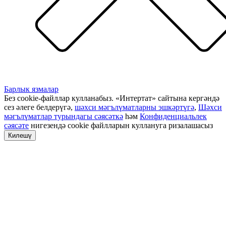
Барлык язмалар
Без cookie-файллар кулланабыз. «Интертат» сайтына кергәндә
сез әлеге белдерүгә,
шәхси мәгълүматларны эшкәртүгә
,
Шәхси
мәгълүматлар турындагы сәясәткә
һәм
Конфиденциальлек
сәясәте
нигезендә cookie файлларын куллануга ризалашасыз
Килешү