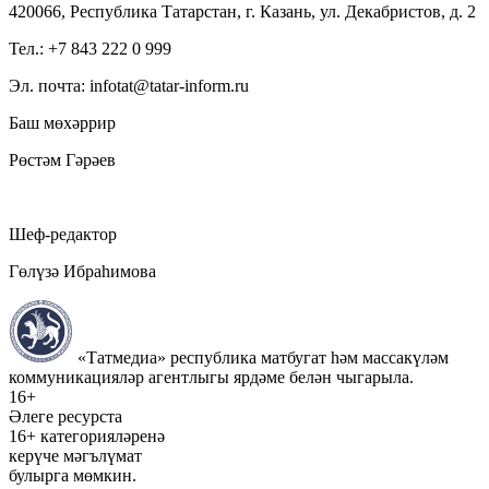
420066, Республика Татарстан, г. Казань, ул. Декабристов, д. 2
Тел.: +7 843 222 0 999
Эл. почта: infotat@tatar-inform.ru
Баш мөхәррир
Рөстәм Гәрәев
Шеф-редактор
Гөлүзә Ибраһимова
«Татмедиа» республика матбугат һәм массакүләм
коммуникацияләр агентлыгы ярдәме белән чыгарыла.
16+
Әлеге ресурста
16+ категорияләренә
керүче мәгълүмат
булырга мөмкин.