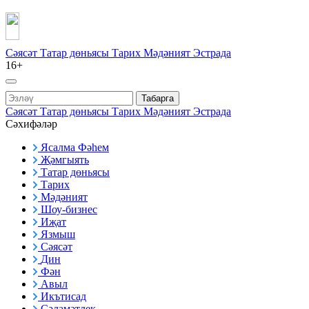
Сәясәт
Татар дөньясы
Тарих
Мәдәният
Эстрада
16+
Табарга
Сәясәт
Татар дөньясы
Тарих
Мәдәният
Эстрада
Сәхифәләр
Ясалма Фәһем
Җәмгыять
Татар дөньясы
Тарих
Мәдәният
Шоу-бизнес
Иҗат
Язмыш
Сәясәт
Дин
Фән
Авыл
Икътисад
Сәламәтлек