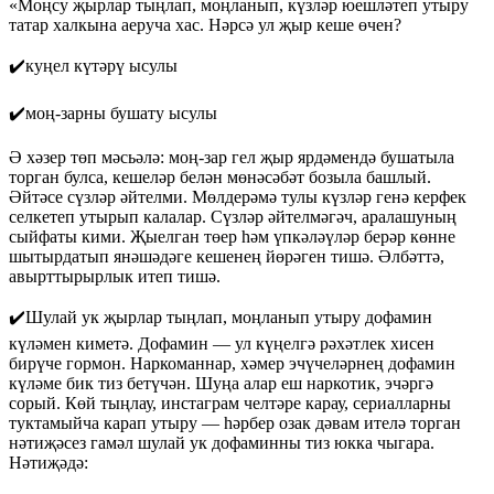
«Моңсу җырлар тыңлап, моңланып, күзләр юешләтеп утыру
татар халкына аеруча хас. Нәрсә ул җыр кеше өчен?
✔️куңел күтәрү ысулы
✔️моң-зарны бушату ысулы
Ә хәзер төп мәсьәлә: моң-зар гел җыр ярдәмендә бушатыла
торган булса, кешеләр белән мөнәсәбәт бозыла башлый.
Әйтәсе сүзләр әйтелми. Мөлдерәмә тулы күзләр генә керфек
селкетеп утырып калалар. Сүзләр әйтелмәгәч, аралашуның
сыйфаты кими. Җыелган төер һәм үпкәләүләр берәр көнне
шытырдатып янәшәдәге кешенең йөрәген тишә. Әлбәттә,
авырттырырлык итеп тишә.
✔️Шулай ук җырлар тыңлап, моңланып утыру дофамин
күләмен киметә. Дофамин — ул күңелгә рәхәтлек хисен
бирүче гормон. Наркоманнар, хәмер эчүчеләрнең дофамин
күләме бик тиз бетүчән. Шуңа алар еш наркотик, эчәргә
сорый. Көй тыңлау, инстаграм челтәре карау, сериалларны
туктамыйча карап утыру — һәрбер озак дәвам ителә торган
нәтиҗәсез гамәл шулай ук дофаминны тиз юкка чыгара.
Нәтиҗәдә: