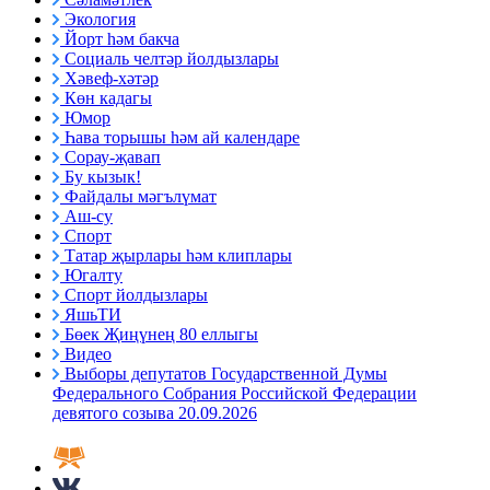
Экология
Йорт һәм бакча
Социаль челтәр йолдызлары
Хәвеф-хәтәр
Көн кадагы
Юмор
Һава торышы һәм ай календаре
Сорау-җавап
Бу кызык!
Файдалы мәгълүмат
Аш-су
Спорт
Татар җырлары һәм клиплары
Югалту
Спорт йолдызлары
ЯшьТИ
Бөек Җиңүнең 80 еллыгы
Видео
Выборы депутатов Государственной Думы
Федерального Собрания Российской Федерации
девятого созыва 20.09.2026