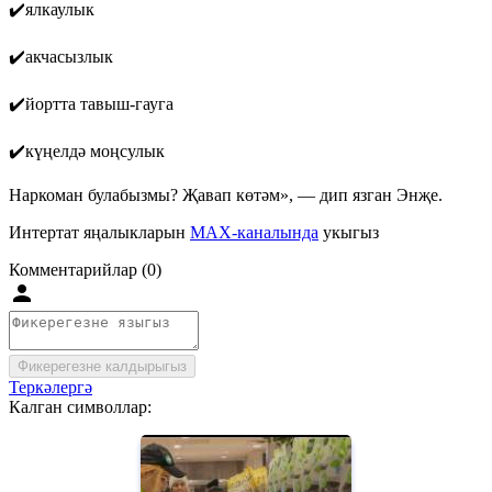
✔️ялкаулык
✔️акчасызлык
✔️йортта тавыш-гауга
✔️күңелдә моңсулык
Наркоман булабызмы? Җавап көтәм», — дип язган Энҗе.
Интертат яңалыкларын
MAX-каналында
укыгыз
Комментарийлар (0)
Фикерегезне калдырыгыз
Теркәлергә
Калган символлар: