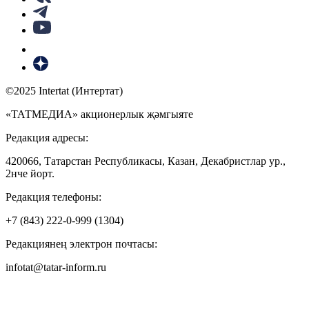
©2025 Intertat (Интертат)
«ТАТМЕДИА» акционерлык җәмгыяте
Редакция адресы:
420066, Татарстан Республикасы, Казан, Декабристлар ур.,
2нче йорт.
Редакция телефоны:
+7 (843) 222-0-999 (1304)
Редакциянең электрон почтасы:
infotat@tatar-inform.ru