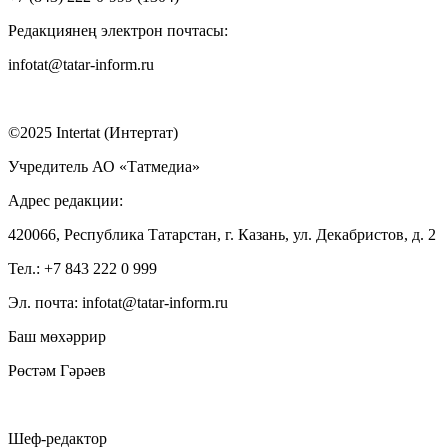
Редакциянең электрон почтасы:
infotat@tatar-inform.ru
©2025 Intertat (Интертат)
Учредитель АО «Татмедиа»
Адрес редакции:
420066, Республика Татарстан, г. Казань, ул. Декабристов, д. 2
Тел.: +7 843 222 0 999
Эл. почта: infotat@tatar-inform.ru
Баш мөхәррир
Рөстәм Гәрәев
Шеф-редактор