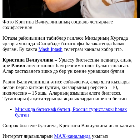
Фото Критина Вәлиуллинаның социаль челтәрдәге
сәхифәсеннән
Ютазы районыннан табиблар гаиләсе Мисырның Хургада
ярлары янында «Синдбад» батискафы һәлакәтендә һәлак
булган. Бу хакта
Mash Iptash
телеграм-каналы хәбәр итә.
Кристина Вәлиуллина
– Урыссу бистәсендә педиатр, аның
ире
Равил
анестезиолог һәм реаниматолог булып эшләгән.
Алар хастаханәгә эшкә дә бер үк көнне урнашкан булган.
Равил Вәлиуллинның әтисе сөйләвенчә, алар ялга кызлары
белән бергә киткән булган, кызларының берсенә – 10,
икенчесенә – 15 яшь. Аларның язмышы әлегә билгесез.
Туганнары фаҗига турында яңалыклардан ишетеп белгән.
Мисырда батискаф батып, Россия туристлары һәлак
булган
Соңрак билгеле булганча, Кристина Вәлиуллина исән калган.
Интертат яңалыкларын
MAX-каналында
укыгыз