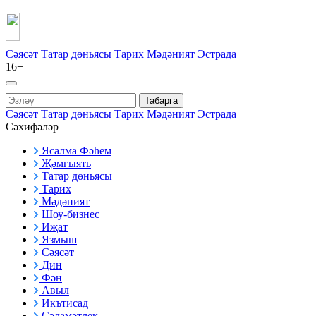
Сәясәт
Татар дөньясы
Тарих
Мәдәният
Эстрада
16+
Табарга
Сәясәт
Татар дөньясы
Тарих
Мәдәният
Эстрада
Сәхифәләр
Ясалма Фәһем
Җәмгыять
Татар дөньясы
Тарих
Мәдәният
Шоу-бизнес
Иҗат
Язмыш
Сәясәт
Дин
Фән
Авыл
Икътисад
Сәламәтлек