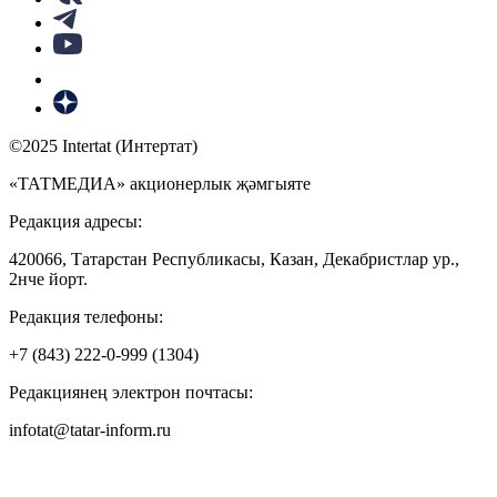
©2025 Intertat (Интертат)
«ТАТМЕДИА» акционерлык җәмгыяте
Редакция адресы:
420066, Татарстан Республикасы, Казан, Декабристлар ур.,
2нче йорт.
Редакция телефоны:
+7 (843) 222-0-999 (1304)
Редакциянең электрон почтасы:
infotat@tatar-inform.ru