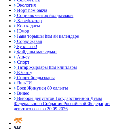
Экология
Йорт һәм бакча
Социаль челтәр йолдызлары
Хәвеф-хәтәр
Көн кадагы
Юмор
Һава торышы һәм ай календаре
Сорау-җавап
Бу кызык!
Файдалы мәгълүмат
Аш-су
Спорт
Татар җырлары һәм клиплары
Югалту
Спорт йолдызлары
ЯшьТИ
Бөек Җиңүнең 80 еллыгы
Видео
Выборы депутатов Государственной Думы
Федерального Собрания Российской Федерации
девятого созыва 20.09.2026