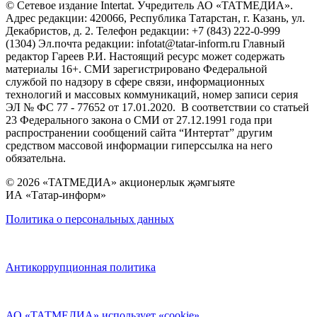
© Сетевое издание Intertat. Учредитель АО «ТАТМЕДИА».
Адрес редакции: 420066, Республика Татарстан, г. Казань, ул.
Декабристов, д. 2. Телефон редакции: +7 (843) 222-0-999
(1304) Эл.почта редакции: infotat@tatar-inform.ru Главный
редактор Гареев Р.И. Настоящий ресурс может содержать
материалы 16+. СМИ зарегистрировано Федеральной
службой по надзору в сфере связи, информационных
технологий и массовых коммуникаций, номер записи серия
ЭЛ № ФС 77 - 77652 от 17.01.2020. В соответствии со статьей
23 Федерального закона о СМИ от 27.12.1991 года при
распространении сообщений сайта “Интертат” другим
средством массовой информации гиперссылка на него
обязательна.
© 2026 «ТАТМЕДИА» акционерлык җәмгыяте
ИА «Татар-информ»
Политика о персональных данных
Антикоррупционная политика
АО «ТАТМЕДИА» использует «cookie»