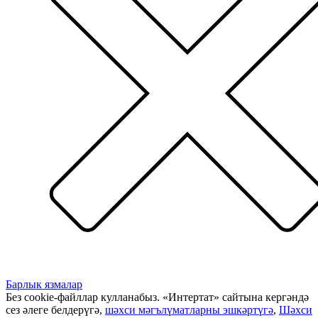
Барлык язмалар
Без cookie-файллар кулланабыз. «Интертат» сайтына кергәндә
сез әлеге белдерүгә,
шәхси мәгълүматларны эшкәртүгә
,
Шәхси