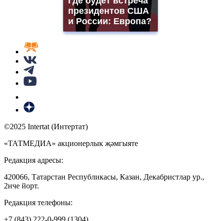
Где будет встреча
президентов США
и России: Европа?
©2025 Intertat (Интертат)
«ТАТМЕДИА» акционерлык җәмгыяте
Редакция адресы:
420066, Татарстан Республикасы, Казан, Декабристлар ур.,
2нче йорт.
Редакция телефоны:
+7 (843) 222-0-999 (1304)