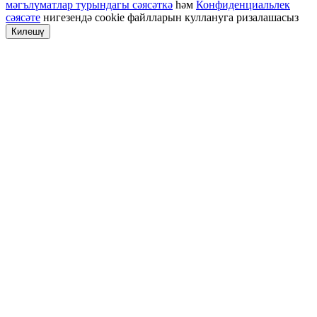
мәгълүматлар турындагы сәясәткә
һәм
Конфиденциальлек
сәясәте
нигезендә cookie файлларын куллануга ризалашасыз
Килешү