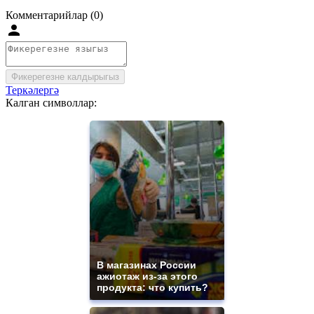
Комментарийлар (0)
Фикерегезне калдырыгыз
Теркәлергә
Калган символлар:
В магазинах России
ажиотаж из-за этого
продукта: что купить?