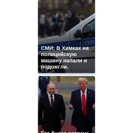
СМИ: В Химках на
полицейскую
машину напали и
подожгли.