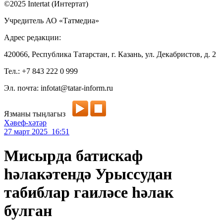
©2025 Intertat (Интертат)
Учредитель АО «Татмедиа»
Адрес редакции:
420066, Республика Татарстан, г. Казань, ул. Декабристов, д. 2
Тел.: +7 843 222 0 999
Эл. почта: infotat@tatar-inform.ru
Язманы тыңлагыз
Хәвеф-хәтәр
27 март 2025 16:51
Мисырда батискаф
һәлакәтендә Урыссудан
табиблар гаиләсе һәлак
булган