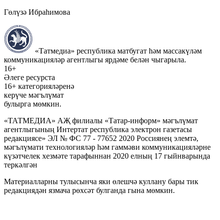
Гөлүзә Ибраһимова
«Татмедиа» республика матбугат һәм массакүләм
коммуникацияләр агентлыгы ярдәме белән чыгарыла.
16+
Әлеге ресурста
16+ категорияләренә
керүче мәгълүмат
булырга мөмкин.
«ТАТМЕДИА» АҖ филиалы «Татар-информ» мәгълүмат
агентлыгының Интертат республика электрон газетасы
редакциясе» ЭЛ № ФС 77 - 77652 2020 Россиянең элемтә,
мәгълүмати технологияләр һәм гаммәви коммуникацияләрне
күзәтчелек хезмәте тарафыннан 2020 елның 17 гыйнварында
теркәлгән
Материалларны тулысынча яки өлешчә куллану бары тик
редакциядән язмача рөхсәт булганда гына мөмкин.