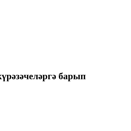
күрәзәчеләргә барып