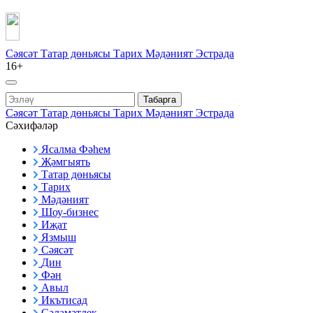
Сәясәт
Татар дөньясы
Тарих
Мәдәният
Эстрада
16+
Табарга
Сәясәт
Татар дөньясы
Тарих
Мәдәният
Эстрада
Сәхифәләр
Ясалма Фәһем
Җәмгыять
Татар дөньясы
Тарих
Мәдәният
Шоу-бизнес
Иҗат
Язмыш
Сәясәт
Дин
Фән
Авыл
Икътисад
Сәламәтлек