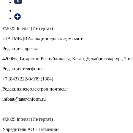
©2025 Intertat (Интертат)
«ТАТМЕДИА» акционерлык җәмгыяте
Редакция адресы:
420066, Татарстан Республикасы, Казан, Декабристлар ур., 2нче
Редакция телефоны:
+7 (843) 222-0-999 (1304)
Редакциянең электрон почтасы:
infotat@tatar-inform.ru
©2025 Intertat (Интертат)
Учредитель АО «Татмедиа»