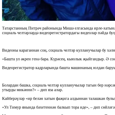
Татарстанның Питрәч районында Мишә елгасында ирле-хатынлы 
социаль челтәрләрдә видеорегистратордагы видеолар пәйда булд
Видеоны караганнан соң, социаль челтәр кулланучылар бу хәлн
«Башта ул әкрен генә бара. Күрәсең, кыюлык җыйгандыр. Ә соң
Видеорегистратор кадрларында башта машинаның юлдан баруы, 
Болардан башка, социаль челтәр кулланучылар тагын бер нәрс
утырды микәнни?» – дип яза алар.
Кайберәүләр «ир белән хатын фаҗига алдыннан талашкан булыр
«Ул Тимур янында бәхетеннән балкып тора иде», – дип сөйләг