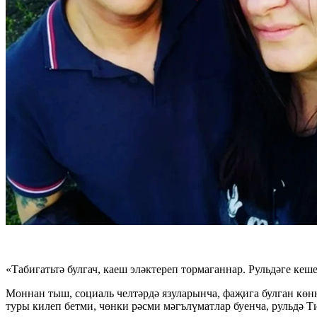
«Табигатьтә булгач, каеш эләктереп тормаганнар. Рульдәге кеш
Моннан тыш, социаль челтәрдә язуларынча, фаҗига булган кө
туры килеп бетми, чөнки рәсми мәгълүматлар буенча, рульдә Т