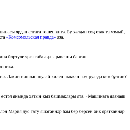
асы ярдан елгага төшеп китә. Бу хәлдән соң озак та узмый,
кта
«Комсомольская правда»
яза.
на йөртүче ярга таба аңлы рәвештә барган.
роника.
нә. Ләкин нишләп шулай килеп чыккан һәм рульдә кем булган?
а өстәл янында хатын-кыз башмаклары ята. «Машинага яланаяк
ән Мария дус-тату яшәгәннәр һәм бер-берсен бик яратканнар.