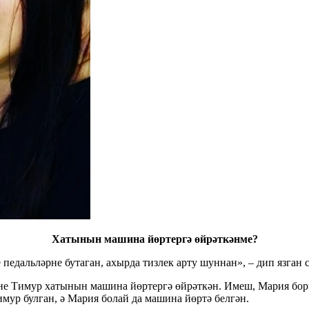
Хатынын машина йөртергә өйрәткәнме?
е педальләрне бутаган, ахырда тизлек арту шуннан», – дип язган
нне Тимур хатынын машина йөртергә өйрәткән. Имеш, Мария бор
имур булган, ә Мария болай да машина йөртә белгән.