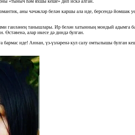
рны «тыныч һәм яхшы кеше» дип искә алган.
омантик, аны чәчәкләр белән каршы ала иде, берсендә йомшак у
ешми гаиләнең танышлары. Ир белән хатынның мондый адымга ба
. Өстәвенә, алар икесе дә диндә булган.
бармас иде! Аннан, үз-үзләренә кул салу омтылышы булган кеше