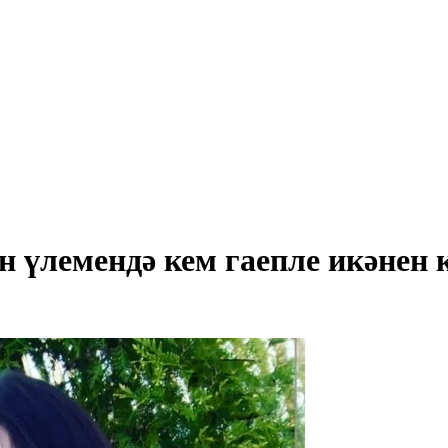
н үлемендә кем гаепле икәнен 