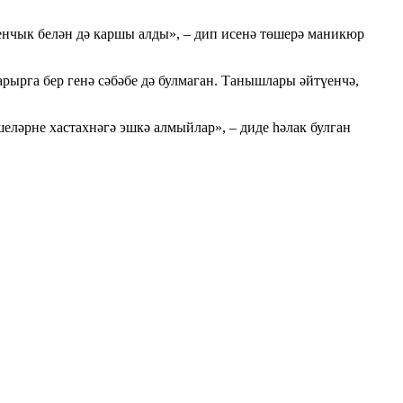
енчык белән дә каршы алды», – дип исенә төшерә маникюр
рырга бер генә сәбәбе дә булмаган. Танышлары әйтүенчә,
ләрне хастахнәгә эшкә алмыйлар», – диде һәлак булган