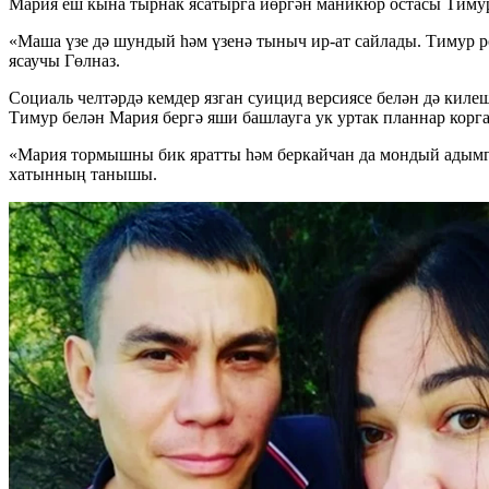
Мария еш кына тырнак ясатырга йөргән маникюр остасы Тиму
«Маша үзе дә шундый һәм үзенә тыныч ир-ат сайлады. Тимур р
ясаучы Гөлназ.
Социаль челтәрдә кемдер язган суицид версиясе белән дә кил
Тимур белән Мария бергә яши башлауга ук уртак планнар корган
«Мария тормышны бик яратты һәм беркайчан да мондый адымга 
хатынның танышы.