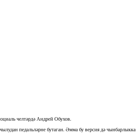
 социаль челтәрдә Андрей Обухов.
чылудан педальләрне бутаган. Әмма бу версия дә чынбарлыкка