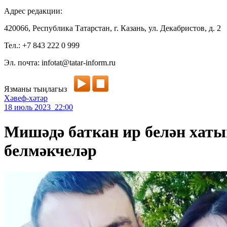
Адрес редакции:
420066, Республика Татарстан, г. Казань, ул. Декабристов, д. 2
Тел.: +7 843 222 0 999
Эл. почта: infotat@tatar-inform.ru
Язманы тыңлагыз
Хәвеф-хәтәр
18 июль 2023 22:00
Мишәдә баткан ир белән хаты
белмәкчеләр