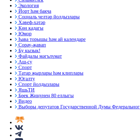
Экология
Йорт һәм бакча
Социаль челтәр йолдызлары
Хәвеф-хәтәр
Көн кадагы
Юмор
Һава торышы һәм ай календаре
Сорау-җавап
Бу кызык!
Файдалы мәгълүмат
Аш-су
Спорт
Татар җырлары һәм клиплары
Югалту
Спорт йолдызлары
ЯшьТИ
Бөек Җиңүнең 80 еллыгы
Видео
Выборы депутатов Государственной Думы Федерального