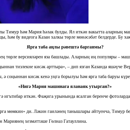
Тимур һәм Мария һәлак булды. Ял иткән вакытта аларның машин
ы, һәм бу видеога Казан халкы төрле мөнәсәбәт белдерде. Бу ха
Ярга таба аңлы рәвештә барганмы?
ең төрле версияләрен яза башлады. Аларның иң популяры – маши
ыннан тизлекне кисәк арттыра», – дип язган Казанда яшәүче Ве
ә соңыннан кисәк кенә уңга борылуы һәм ярга таба баруы күре
«Нигә Мария машинага яланаяк утырган?»
әгә игътибар иткән. Фаҗига урынында ясалган беренче фотолард
га мөмкин» ди. Ләкин гаиләнең танышлары әйтүенчә, Тимур бел
ән Мариянең хезмәттәше Гөлназ Гатауллина.