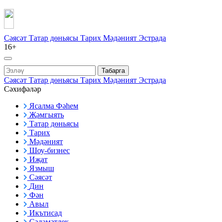
Сәясәт
Татар дөньясы
Тарих
Мәдәният
Эстрада
16+
Табарга
Сәясәт
Татар дөньясы
Тарих
Мәдәният
Эстрада
Сәхифәләр
Ясалма Фәһем
Җәмгыять
Татар дөньясы
Тарих
Мәдәният
Шоу-бизнес
Иҗат
Язмыш
Сәясәт
Дин
Фән
Авыл
Икътисад
Сәламәтлек