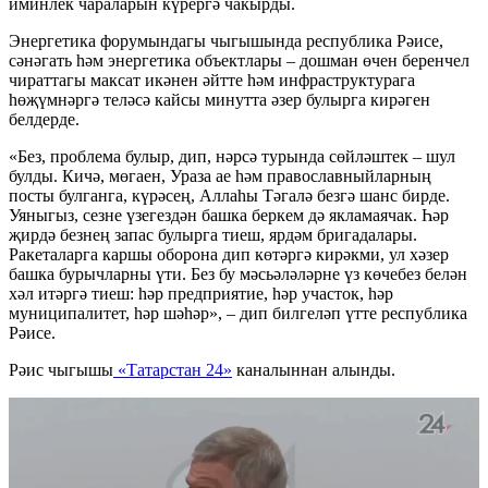
иминлек чараларын күрергә чакырды.
Энергетика форумындагы чыгышында республика Рәисе,
сәнәгать һәм энергетика объектлары – дошман өчен беренчел
чираттагы максат икәнен әйтте һәм инфраструктурага
һөҗүмнәргә теләсә кайсы минутта әзер булырга кирәген
белдерде.
«Без, проблема булыр, дип, нәрсә турында сөйләштек – шул
булды. Кичә, мөгаен, Ураза ае һәм православныйларның
посты булганга, күрәсең, Аллаһы Тәгалә безгә шанс бирде.
Уяныгыз, сезне үзегездән башка беркем дә якламаячак. Һәр
җирдә безнең запас булырга тиеш, ярдәм бригадалары.
Ракеталарга каршы оборона дип көтәргә кирәкми, ул хәзер
башка бурычларны үти. Без бу мәсьәләләрне үз көчебез белән
хәл итәргә тиеш: һәр предприятие, һәр участок, һәр
муниципалитет, һәр шәһәр», – дип билгеләп үтте республика
Рәисе.
Рәис чыгышы
«Татарстан 24»
каналыннан алынды.