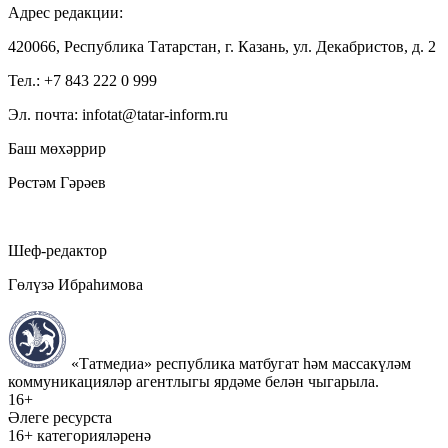
Адрес редакции:
420066, Республика Татарстан, г. Казань, ул. Декабристов, д. 2
Тел.: +7 843 222 0 999
Эл. почта: infotat@tatar-inform.ru
Баш мөхәррир
Рөстәм Гәрәев
Шеф-редактор
Гөлүзә Ибраһимова
«Татмедиа» республика матбугат һәм массакүләм
коммуникацияләр агентлыгы ярдәме белән чыгарыла.
16+
Әлеге ресурста
16+ категорияләренә