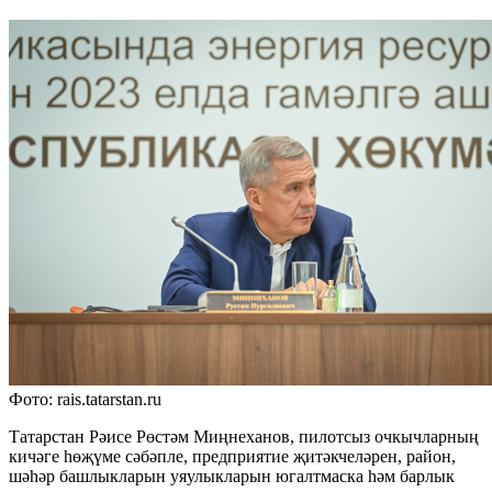
Фото: rais.tatarstan.ru
Татарстан Рәисе Рөстәм Миңнеханов, пилотсыз очкычларның
кичәге һөҗүме сәбәпле, предприятие җитәкчеләрен, район,
шәһәр башлыкларын уяулыкларын югалтмаска һәм барлык