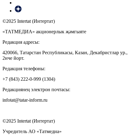
©2025 Intertat (Интертат)
«ТАТМЕДИА» акционерлык җәмгыяте
Редакция адресы:
420066, Татарстан Республикасы, Казан, Декабристлар ур.,
2нче йорт.
Редакция телефоны:
+7 (843) 222-0-999 (1304)
Редакциянең электрон почтасы:
infotat@tatar-inform.ru
©2025 Intertat (Интертат)
Учредитель АО «Татмедиа»