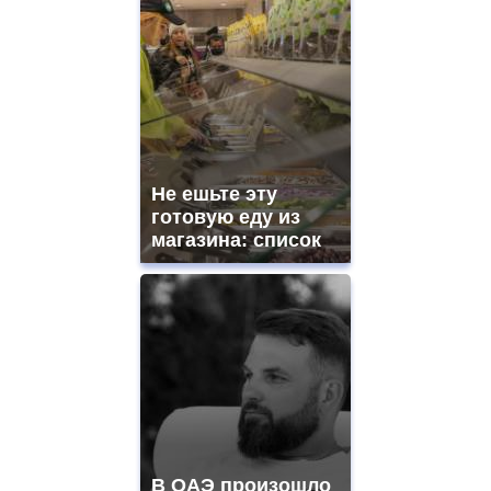
Не ешьте эту
готовую еду из
магазина: список
В ОАЭ произошло