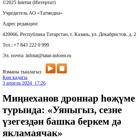
©2025 Intertat (Интертат)
Учредитель АО «Татмедиа»
Адрес редакции:
420066, Республика Татарстан, г. Казань, ул. Декабристов, д. 2
Тел.: +7 843 222 0 999
Эл. почта: infotat@tatar-inform.ru
Язманы тыңлагыз
Көн кадагы
3 апрель 2024 17:26
Миңнеханов дроннар һөҗүме
турында: «Уяныгыз, сезне
үзегездән башка беркем дә
якламаячак»