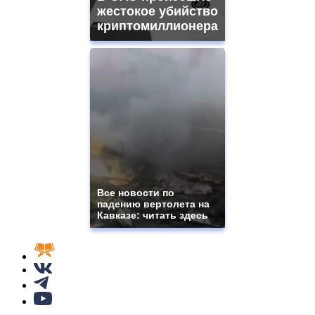
жестокое убийство
криптомиллионера
Все новости по
падению вертолета на
Кавказе: читать здесь