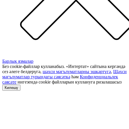
Барлык язмалар
Без cookie-файллар кулланабыз. «Интертат» сайтына кергәндә
сез әлеге белдерүгә,
шәхси мәгълүматларны эшкәртүгә
,
Шәхси
мәгълүматлар турындагы сәясәткә
һәм
Конфиденциальлек
сәясәте
нигезендә cookie файлларын куллануга ризалашасыз
Килешү