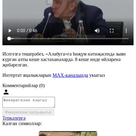
Исегезгә төшерәбез, «Алабуга»га һөҗүм нәтиҗәсендә зыян
күргән алты кеше хастаханәләрдә. 8 кеше инде өйләренә
җибәрелгән.
Интертат яңалыкларын
MAX-каналында
укыгыз
Комментарийлар (0)
Фикерегезне калдырыгыз
Теркәлергә
Калган символлар: