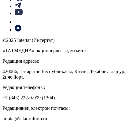
©2025 Intertat (Интертат)
«ТАТМЕДИА» акционерлык җәмгыяте
Редакция адресы:
420066, Татарстан Республикасы, Казан, Декабристлар ур.,
2нче йорт.
Редакция телефоны:
+7 (843) 222-0-999 (1304)
Редакциянең электрон почтасы:
infotat@tatar-inform.ru