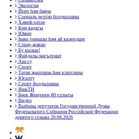
Экология
Йорт һәм бакча
Социаль челтәр йолдызлары
Хәвеф-хәтәр
Көн кадагы
Юмор
Һава торышы һәм ай календаре
Сорау-җавап
Бу кызык!
Файдалы мәгълүмат
Аш-су
Спорт
Татар җырлары һәм клиплары
Югалту
Спорт йолдызлары
ЯшьТИ
Бөек Җиңүнең 80 еллыгы
Видео
Выборы депутатов Государственной Думы
Федерального Собрания Российской Федерации
девятого созыва 20.09.2026