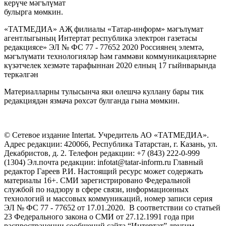
керүче мәгълүмат
булырга мөмкин.
«ТАТМЕДИА» АҖ филиалы «Татар-информ» мәгълүмат
агентлыгының Интертат республика электрон газетасы
редакциясе» ЭЛ № ФС 77 - 77652 2020 Россиянең элемтә,
мәгълүмати технологияләр һәм гаммәви коммуникацияләрне
күзәтчелек хезмәте тарафыннан 2020 елның 17 гыйнварында
теркәлгән
Материалларны тулысынча яки өлешчә куллану бары тик
редакциядән язмача рөхсәт булганда гына мөмкин.
© Сетевое издание Intertat. Учредитель АО «ТАТМЕДИА».
Адрес редакции: 420066, Республика Татарстан, г. Казань, ул.
Декабристов, д. 2. Телефон редакции: +7 (843) 222-0-999
(1304) Эл.почта редакции: infotat@tatar-inform.ru Главный
редактор Гареев Р.И. Настоящий ресурс может содержать
материалы 16+. СМИ зарегистрировано Федеральной
службой по надзору в сфере связи, информационных
технологий и массовых коммуникаций, номер записи серия
ЭЛ № ФС 77 - 77652 от 17.01.2020. В соответствии со статьей
23 Федерального закона о СМИ от 27.12.1991 года при
распространении сообщений сайта “Интертат” другим