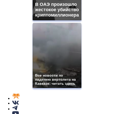
В ОАЭ произошло
жестокое убийство
криптомиллионера
Все новости по
падению вертолета на
Кавказе: читать здесь