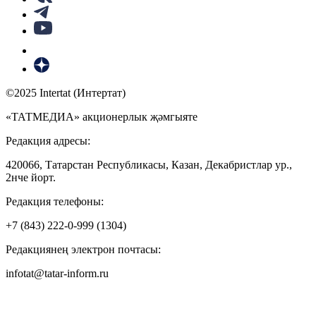
©2025 Intertat (Интертат)
«ТАТМЕДИА» акционерлык җәмгыяте
Редакция адресы:
420066, Татарстан Республикасы, Казан, Декабристлар ур.,
2нче йорт.
Редакция телефоны:
+7 (843) 222-0-999 (1304)
Редакциянең электрон почтасы:
infotat@tatar-inform.ru