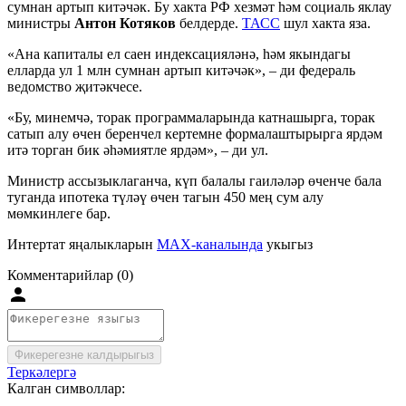
сумнан артып китәчәк. Бу хакта РФ хезмәт һәм социаль яклау
министры
Антон Котяков
белдерде.
ТАСС
шул хакта яза.
«Ана капиталы ел саен индексацияләнә, һәм якындагы
елларда ул 1 млн сумнан артып китәчәк», – ди федераль
ведомство җитәкчесе.
«Бу, минемчә, торак программаларында катнашырга, торак
сатып алу өчен беренчел кертемне формалаштырырга ярдәм
итә торган бик әһәмиятле ярдәм», – ди ул.
Министр ассызыклаганча, күп балалы гаиләләр өченче бала
туганда ипотека түләү өчен тагын 450 мең сум алу
мөмкинлеге бар.
Интертат яңалыкларын
MAX-каналында
укыгыз
Комментарийлар (0)
Фикерегезне калдырыгыз
Теркәлергә
Калган символлар: