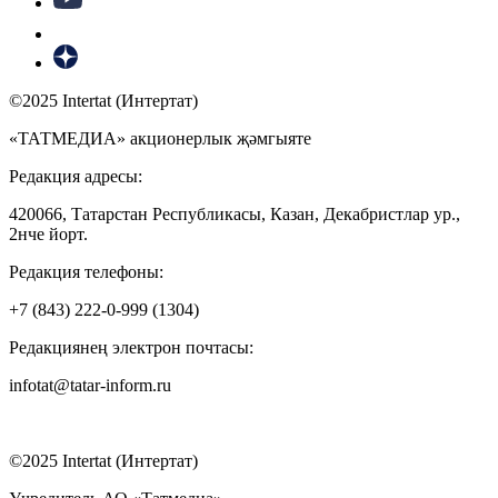
©2025 Intertat (Интертат)
«ТАТМЕДИА» акционерлык җәмгыяте
Редакция адресы:
420066, Татарстан Республикасы, Казан, Декабристлар ур.,
2нче йорт.
Редакция телефоны:
+7 (843) 222-0-999 (1304)
Редакциянең электрон почтасы:
infotat@tatar-inform.ru
©2025 Intertat (Интертат)