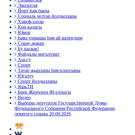
Экология
Йорт һәм бакча
Социаль челтәр йолдызлары
Хәвеф-хәтәр
Көн кадагы
Юмор
Һава торышы һәм ай календаре
Сорау-җавап
Бу кызык!
Файдалы мәгълүмат
Аш-су
Спорт
Татар җырлары һәм клиплары
Югалту
Спорт йолдызлары
ЯшьТИ
Бөек Җиңүнең 80 еллыгы
Видео
Выборы депутатов Государственной Думы
Федерального Собрания Российской Федерации
девятого созыва 20.09.2026