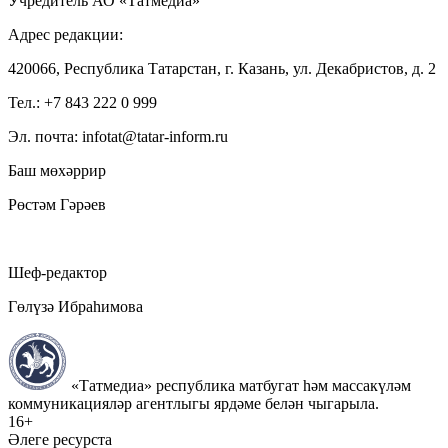
Учредитель АО «Татмедиа»
Адрес редакции:
420066, Республика Татарстан, г. Казань, ул. Декабристов, д. 2
Тел.: +7 843 222 0 999
Эл. почта: infotat@tatar-inform.ru
Баш мөхәррир
Рөстәм Гәрәев
Шеф-редактор
Гөлүзә Ибраһимова
«Татмедиа» республика матбугат һәм массакүләм
коммуникацияләр агентлыгы ярдәме белән чыгарыла.
16+
Әлеге ресурста