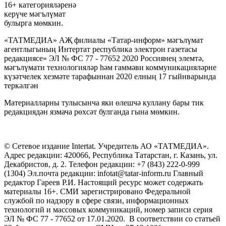
16+ категорияләренә
керүче мәгълүмат
булырга мөмкин.
«ТАТМЕДИА» АҖ филиалы «Татар-информ» мәгълүмат
агентлыгының Интертат республика электрон газетасы
редакциясе» ЭЛ № ФС 77 - 77652 2020 Россиянең элемтә,
мәгълүмати технологияләр һәм гаммәви коммуникацияләрне
күзәтчелек хезмәте тарафыннан 2020 елның 17 гыйнварында
теркәлгән
Материалларны тулысынча яки өлешчә куллану бары тик
редакциядән язмача рөхсәт булганда гына мөмкин.
© Сетевое издание Intertat. Учредитель АО «ТАТМЕДИА».
Адрес редакции: 420066, Республика Татарстан, г. Казань, ул.
Декабристов, д. 2. Телефон редакции: +7 (843) 222-0-999
(1304) Эл.почта редакции: infotat@tatar-inform.ru Главный
редактор Гареев Р.И. Настоящий ресурс может содержать
материалы 16+. СМИ зарегистрировано Федеральной
службой по надзору в сфере связи, информационных
технологий и массовых коммуникаций, номер записи серия
ЭЛ № ФС 77 - 77652 от 17.01.2020. В соответствии со статьей