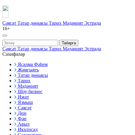
Сәясәт
Татар дөньясы
Тарих
Мәдәният
Эстрада
16+
Табарга
Сәясәт
Татар дөньясы
Тарих
Мәдәният
Эстрада
Сәхифәләр
Ясалма Фәһем
Җәмгыять
Татар дөньясы
Тарих
Мәдәният
Шоу-бизнес
Иҗат
Язмыш
Сәясәт
Дин
Фән
Авыл
Икътисад
Сәламәтлек