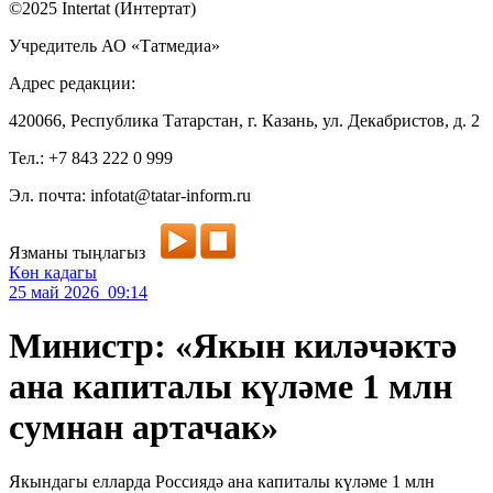
©2025 Intertat (Интертат)
Учредитель АО «Татмедиа»
Адрес редакции:
420066, Республика Татарстан, г. Казань, ул. Декабристов, д. 2
Тел.: +7 843 222 0 999
Эл. почта: infotat@tatar-inform.ru
Язманы тыңлагыз
Көн кадагы
25 май 2026 09:14
Министр: «Якын киләчәктә
ана капиталы күләме 1 млн
сумнан артачак»
Якындагы елларда Россиядә ана капиталы күләме 1 млн