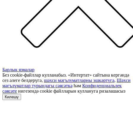
Барлык язмалар
Без cookie-файллар кулланабыз. «Интертат» сайтына кергәндә
сез әлеге белдерүгә,
шәхси мәгълүматларны эшкәртүгә
,
Шәхси
мәгълүматлар турындагы сәясәткә
һәм
Конфиденциальлек
сәясәте
нигезендә cookie файлларын куллануга ризалашасыз
Килешү