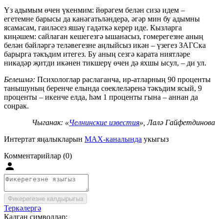
Үз адымым өчен үкенмим: йөрәгем белән сизә идем –
егетемне барысы да канәгатьләндерә, әгәр мин бу адымны
ясамасам, гаиләсез яшәү гадәткә керер иде. Кызларга
киңәшем: сайлаган кешегезгә ышанасыз, гомерегезне аның
белән бәйләргә теләвегезне аңлыйсыз икән – үзегез ЗАГСка
барырга тәкъдим итегез. Бу аның сезгә карата ниятләре
никадәр җитди икәнен тикшерү өчен дә яхшы ысул, – ди ул.
Белешмә:
Психологлар раслаганча, ир-атларның 90 проценты
танышуның беренче елында сөеклеләренә тәкъдим ясый, 9
проценты – икенче елда, һәм 1 проценты гына – аннан да
соңрак.
Чыганак: «
Челнинские известия
», Лалә Гайфетдинова
Интертат яңалыкларын
MAX-каналында
укыгыз
Комментарийлар (0)
Фикерегезне калдырыгыз
Теркәлергә
Калган символлар: