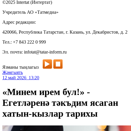
©2025 Intertat (Интертат)
Учредитель АО «Татмедиа»
Адрес редакции:
420066, Республика Татарстан, г. Казань, ул. Декабристов, д. 2
Тел.: +7 843 222 0 999
Эл. почта: infotat@tatar-inform.ru
Язманы тыңлагыз
Җәмгыять
12 май 2026 13:20
«Минем ирем бул!» -
Егетләренә тәкъдим ясаган
хатын-кызлар тарихы