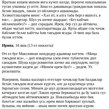
Яраткан кешем минем янга күчеп килде, беренче никахымнан
туган улымны үз итте. Биш ел дәвамында гражданлык никахы
белән яшәдек, ләкин ул өйләнергә ашыкмады.
Хезмәттәшләрем мине: «Хәл ит, я алга таба бергә яшисез, я
юк», – диделәр. Шул ук кичне аңардан: «Без кайчан
өйләнешәбез?» – дип сорадым. Ирем, бер сүз дә әйтмичә,
өйдән чыгып китте, шалтыратмады да. Ярты айдан соң чәчәк
бәйләме белән кайтты һәм тәкъдим ясады. Ә мин аңа бала
бүләк иттем.
Ирина
, 34 яшь (13 ел никахта):
Өч ел буе Максимнан ниндидер адымнар көттем. «Миңа
тәкъдим яса», – дип ялваруны үзем өчен түбәнчелек дип
санадым. Шуңа күрә романтик кичке аш әзерләдем, матур
күлмәгемне кидем дә: «Минем ирем бул!» – дидем. Ул
ризалашты.
Яшермим, башка кызларга егетләре чәчәкләр һәм балдаклар
белән тәкъдим ясаганын күргәч, әле дә күңелемдә үпкә
барлыгын сизәм. Минем дә шул дулкынландыргыч мизгелне
кичерәсе килгән иде! Ләкин иремә бервакытта да бу хакта сүз
әйтмәдем һәм әйтмәячәкмен дә. Никахыбызда мин бик
бәхетле: ике кызыбыз үсә, ирем мине һәрвакыт хуплый,
булыша, иң мөһиме – аның мине ничек яратуын күрәм.