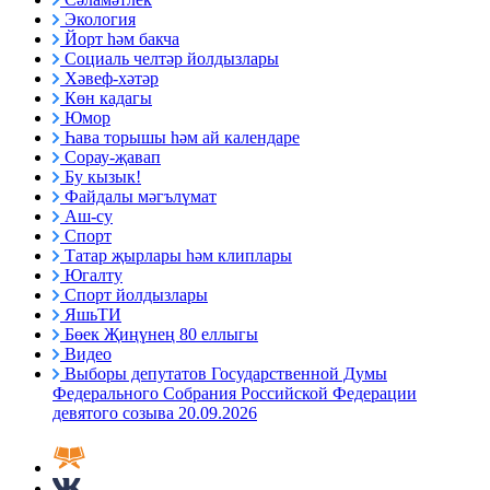
Экология
Йорт һәм бакча
Социаль челтәр йолдызлары
Хәвеф-хәтәр
Көн кадагы
Юмор
Һава торышы һәм ай календаре
Сорау-җавап
Бу кызык!
Файдалы мәгълүмат
Аш-су
Спорт
Татар җырлары һәм клиплары
Югалту
Спорт йолдызлары
ЯшьТИ
Бөек Җиңүнең 80 еллыгы
Видео
Выборы депутатов Государственной Думы
Федерального Собрания Российской Федерации
девятого созыва 20.09.2026