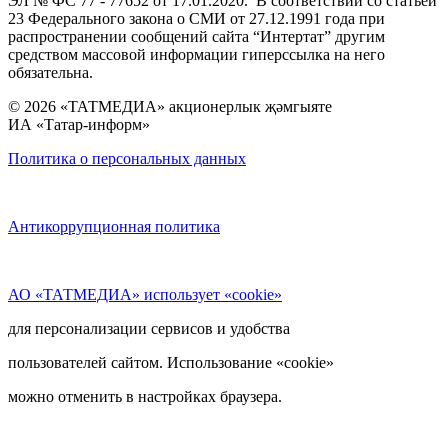
ЭЛ № ФС 77 - 77652 от 17.01.2020. В соответствии со статьей
23 Федерального закона о СМИ от 27.12.1991 года при
распространении сообщений сайта “Интертат” другим
средством массовой информации гиперссылка на него
обязательна.
© 2026 «ТАТМЕДИА» акционерлык җәмгыяте
ИА «Татар-информ»
Политика о персональных данных
Антикоррупционная политика
АО «ТАТМЕДИА» использует «cookie»
для персонализации сервисов и удобства
пользователей сайтом. Использование «cookie»
можно отменить в настройках браузера.