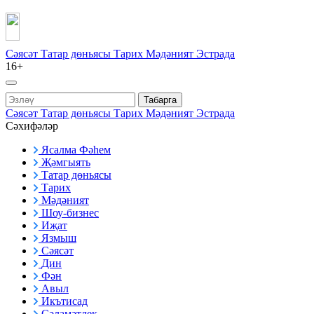
Сәясәт
Татар дөньясы
Тарих
Мәдәният
Эстрада
16+
Табарга
Сәясәт
Татар дөньясы
Тарих
Мәдәният
Эстрада
Сәхифәләр
Ясалма Фәһем
Җәмгыять
Татар дөньясы
Тарих
Мәдәният
Шоу-бизнес
Иҗат
Язмыш
Сәясәт
Дин
Фән
Авыл
Икътисад
Сәламәтлек