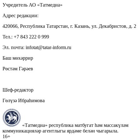
Учредитель АО «Татмедиа»
Адрес редакции:
420066, Республика Татарстан, г. Казань, ул. Декабристов, д. 2
Тел.: +7 843 222 0 999
Эл. почта: infotat@tatar-inform.ru
Баш мөхәррир
Рөстәм Гәрәев
Шеф-редактор
Гөлүзә Ибраһимова
«Татмедиа» республика матбугат һәм массакүләм
коммуникацияләр агентлыгы ярдәме белән чыгарыла.
16+