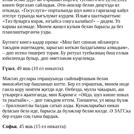
көнен бергәләп сайладык. Әти-әниләр белән диңгездә ял
иткәндә, «Госуслуги» порталында шул көнгә гаризалар кабул
ителүе турында мәгълүмат күрдем. Ильяга шалтыраттым:
«Тиз булырга кирәк, югыйсә соңга калабыз!» – дидем. Ул
каршы килмәде. Минем җиңел кулым белән барысы да без
планлаштырганча узды.
Бүгенге көнгә кадәр иремә: «Мин бит синнән өйләнергә
тәкъдим ишетмәдем, зарыгып көткән балдагымны алмадым»,
– дип исенә төшереп торам. Бу ритуал туебызның биш еллык
юбилеенда булыр, дип өметләнәм күңелемдә.
Гүзәл
, 49 яшь (10 ел никахта):
Мәктәп дуслары очрашуында сыйныфташым белән
мөнәсәбәтләр башланып китте. Бер ел очраштык, минем инде
гаилә кору ниятем җитди иде. Өебездә, мулла чакырып, аш
үткәрергә җыенганда, мин Кәримгә: «Әйдә, шул көнне никах
та укытыйк», – дип тәкъдим иттем. Тиешенчә, ул миңа бүләк
– бриллиантлы балдак сатып алды. Кунакларыбыз никах
буласын белә иде, барысы да бүләкләр белән килде. Ә ЗАГСка
бер елдан соң гына бардык.
Софья
, 45 яшь (15 ел никахта):