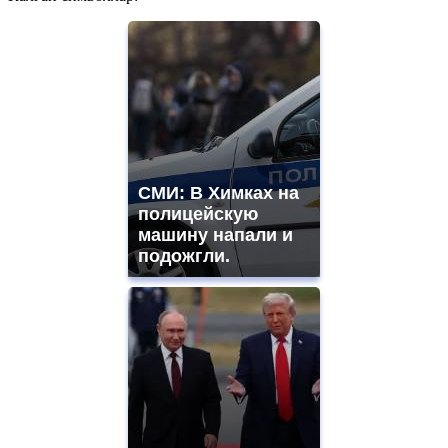
СМИ: В Химках на
полицейскую
машину напали и
подожгли.