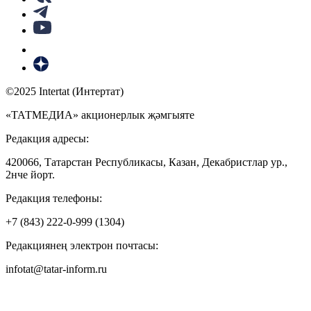
©2025 Intertat (Интертат)
«ТАТМЕДИА» акционерлык җәмгыяте
Редакция адресы:
420066, Татарстан Республикасы, Казан, Декабристлар ур.,
2нче йорт.
Редакция телефоны:
+7 (843) 222-0-999 (1304)
Редакциянең электрон почтасы:
infotat@tatar-inform.ru