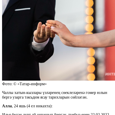
Фото: © «Татар-информ»
Чаллы хатын-кызлары үзләренең сөеклеләренә гомер юлын
бергә узарга тәкъдим ясау тарихларын сөйләгән.
Алла
, 24 яшь (4 ел никахта):
Илья белән дүрт ай очрашып йөргәч, туебыз өчен 22.02.2022