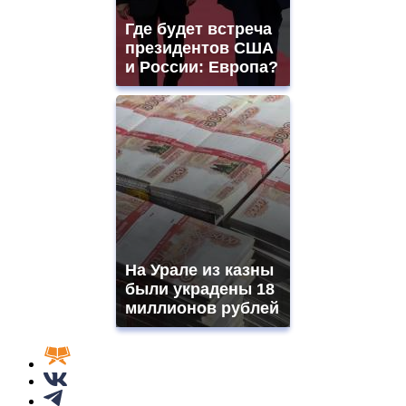
Где будет встреча
президентов США
и России: Европа?
На Урале из казны
были украдены 18
миллионов рублей