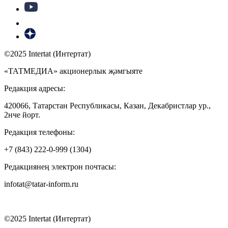
©2025 Intertat (Интертат)
«ТАТМЕДИА» акционерлык җәмгыяте
Редакция адресы:
420066, Татарстан Республикасы, Казан, Декабристлар ур.,
2нче йорт.
Редакция телефоны:
+7 (843) 222-0-999 (1304)
Редакциянең электрон почтасы:
infotat@tatar-inform.ru
©2025 Intertat (Интертат)