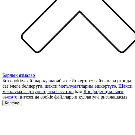
Барлык язмалар
Без cookie-файллар кулланабыз. «Интертат» сайтына кергәндә
сез әлеге белдерүгә,
шәхси мәгълүматларны эшкәртүгә
,
Шәхси
мәгълүматлар турындагы сәясәткә
һәм
Конфиденциальлек
сәясәте
нигезендә cookie файлларын куллануга ризалашасыз
Килешү