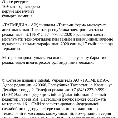
Әлеге ресурста
16+ категорияләренә
керүче мәгълүмат
булырга мөмкин.
«ТАТМЕДИА» АҖ филиалы «Татар-информ» мәгълүмат
агентлыгының Интертат республика электрон газетасы
редакциясе» ЭЛ № ФС 77 - 77652 2020 Россиянең элемтә,
мәгълүмати технологияләр һәм гаммәви коммуникацияләрне
күзәтчелек хезмәте тарафыннан 2020 елның 17 гыйнварында
теркәлгән
Материалларны тулысынча яки өлешчә куллану бары тик
редакциядән язмача рөхсәт булганда гына мөмкин.
© Сетевое издание Intertat. Учредитель АО «ТАТМЕДИА».
Адрес редакции: 420066, Республика Татарстан, г. Казань, ул.
Декабристов, д. 2. Телефон редакции: +7 (843) 222-0-999
(1304) Эл.почта редакции: infotat@tatar-inform.ru Главный
редактор Гареев Р.И. Настоящий ресурс может содержать
материалы 16+. СМИ зарегистрировано Федеральной
службой по надзору в сфере связи, информационных
технологий и массовых коммуникаций, номер записи серия