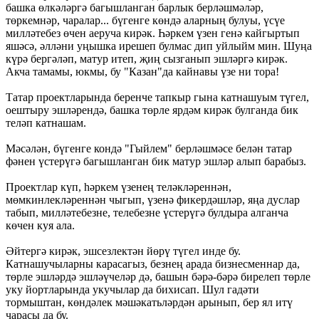
башка өлкәләргә багышланган барлык берләшмәләр,
төркемнәр, чаралар... бүгенге көндә аларның булуы, үсүе
милләтебез өчен аеруча кирәк. Һәркем үзен генә кайгыртып
яшәсә, әлләни уңышка ирешеп булмас дип уйлыйм мин. Шуңа
күрә бергәләп, матур итеп, җиң сызганып эшләргә кирәк.
Акча тамамы, юкмы, бу "Казан"да кайнавы үзе ни тора!
Татар проектларында беренче тапкыр гына катнашуым түгел,
оештыру эшләрендә, башка төрле ярдәм кирәк булганда бик
теләп катнашам.
Мәсәлән, бүгенге кондә "Гыйлем" берләшмәсе белән татар
фәнен үстерүгә багышланган бик матур эшләр алып барабыз.
Проектлар күп, һәркем үзенең теләкләреннән,
мөмкинлекләреннән чыгып, үзенә фикердәшләр, яңа дуслар
табып, милләтебезне, телебезне үстерүгә булдыра алганча
көчен куя ала.
Әйтергә кирәк, эшсезлектән йөрү түгел инде бу.
Катнашучыларны карасагыз, безнең арада бизнесменнар да,
төрле эшләрдә эшләүчеләр дә, башын бәрә-бәрә бирелеп төрле
уку йортларында укучылар да бихисап. Шул гадәти
тормыштан, көндәлек мәшәкатьләрдән арынып, бер ял итү
чарасы да бу.