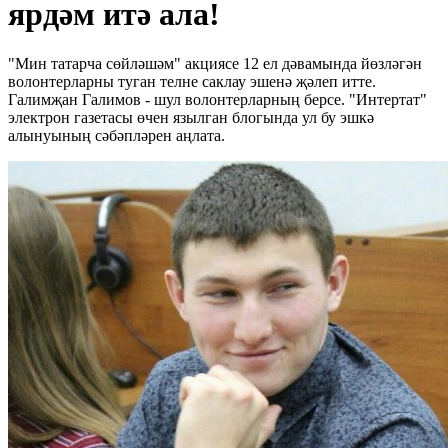
ярдәм итә ала!
"Мин татарча сөйләшәм" акциясе 12 ел дәвамында йөзләгән
волонтерларны туган телне саклау эшенә җәлеп итте.
Галимҗан Галимов - шул волонтерларның берсе. "Интертат"
электрон газетасы өчен язылган блогында ул бу эшкә
алынуының сәбәпләрен аңлата.