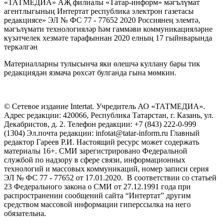
«ТАТМЕДИА» АҖ филиалы «Татар-информ» мәгълүмат
агентлыгының Интертат республика электрон газетасы
редакциясе» ЭЛ № ФС 77 - 77652 2020 Россиянең элемтә,
мәгълүмати технологияләр һәм гаммәви коммуникацияләрне
күзәтчелек хезмәте тарафыннан 2020 елның 17 гыйнварында
теркәлгән
Материалларны тулысынча яки өлешчә куллану бары тик
редакциядән язмача рөхсәт булганда гына мөмкин.
© Сетевое издание Intertat. Учредитель АО «ТАТМЕДИА».
Адрес редакции: 420066, Республика Татарстан, г. Казань, ул.
Декабристов, д. 2. Телефон редакции: +7 (843) 222-0-999
(1304) Эл.почта редакции: infotat@tatar-inform.ru Главный
редактор Гареев Р.И. Настоящий ресурс может содержать
материалы 16+. СМИ зарегистрировано Федеральной
службой по надзору в сфере связи, информационных
технологий и массовых коммуникаций, номер записи серия
ЭЛ № ФС 77 - 77652 от 17.01.2020. В соответствии со статьей
23 Федерального закона о СМИ от 27.12.1991 года при
распространении сообщений сайта “Интертат” другим
средством массовой информации гиперссылка на него
обязательна.