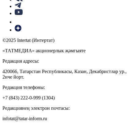
©2025 Intertat (Интертат)
«ТАТМЕДИА» акционерлык җәмгыяте
Редакция адресы:
420066, Татарстан Республикасы, Казан, Декабристлар ур.,
2нче йорт.
Редакция телефоны:
+7 (843) 222-0-999 (1304)
Редакциянең электрон почтасы:
infotat@tatar-inform.ru