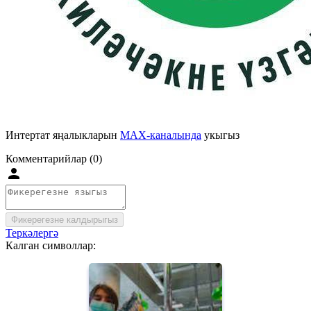
Интертат яңалыкларын
MAX-каналында
укыгыз
Комментарийлар (0)
Фикерегезне калдырыгыз
Теркәлергә
Калган символлар: