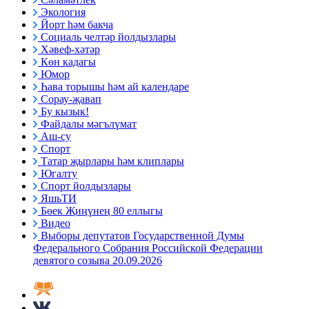
Экология
Йорт һәм бакча
Социаль челтәр йолдызлары
Хәвеф-хәтәр
Көн кадагы
Юмор
Һава торышы һәм ай календаре
Сорау-җавап
Бу кызык!
Файдалы мәгълүмат
Аш-су
Спорт
Татар җырлары һәм клиплары
Югалту
Спорт йолдызлары
ЯшьТИ
Бөек Җиңүнең 80 еллыгы
Видео
Выборы депутатов Государственной Думы
Федерального Собрания Российской Федерации
девятого созыва 20.09.2026