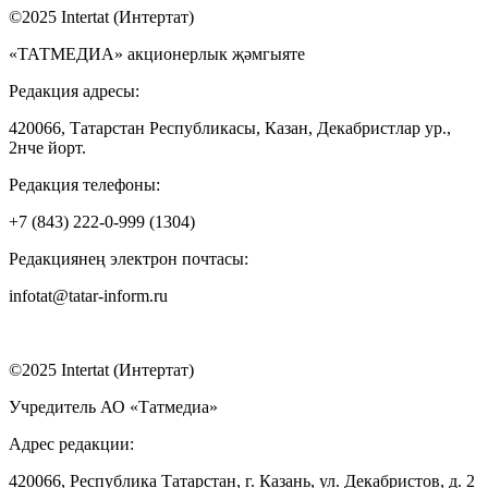
©2025 Intertat (Интертат)
«ТАТМЕДИА» акционерлык җәмгыяте
Редакция адресы:
420066, Татарстан Республикасы, Казан, Декабристлар ур.,
2нче йорт.
Редакция телефоны:
+7 (843) 222-0-999 (1304)
Редакциянең электрон почтасы:
infotat@tatar-inform.ru
©2025 Intertat (Интертат)
Учредитель АО «Татмедиа»
Адрес редакции:
420066, Республика Татарстан, г. Казань, ул. Декабристов, д. 2