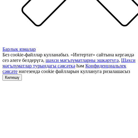
Барлык язмалар
Без cookie-файллар кулланабыз. «Интертат» сайтына кергәндә
сез әлеге белдерүгә,
шәхси мәгълүматларны эшкәртүгә
,
Шәхси
мәгълүматлар турындагы сәясәткә
һәм
Конфиденциальлек
сәясәте
нигезендә cookie файлларын куллануга ризалашасыз
Килешү