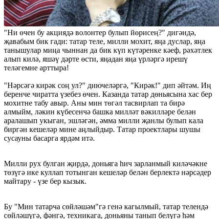
"Ни өчен бу акциядә волонтер булып йөрисең?" дигәндә,
җавабым бик гади: татар теле, милли мохит, яңа дуслар, яңа
танышулар миңа чыннан да бик күп күтәренке кәеф, рәхәтлек
алып килә, яшәү дәрте өсти, яңадан яңа үрләргә ирешү
теләгемне арттыра!
"Нәрсәгә кирәк соң ул?" диючеләргә, "Кирәк!" дип әйтәм. Иң
беренче чиратта үзебез өчен. Казанда татар дөньясына хас бер
мохитне табу авыр. Аны мин төгәл тасвирлап та бирә
алмыйм, ләкин күбесенчә башка милләт вәкилләре белән
аралашып укыган, эшләгән, әмма милли җанлы булып кала
биргән кешеләр мине аңлыйдыр. Татар проектлары шушы
сусауны басарга ярдәм итә.
Милли рух булган җирдә, доньяга һич зарланмый киләчәкне
төзүгә ике куллап тотынган кешеләр белән берлектә нәрсәдер
майтару - үзе бер кызык.
Бу "Мин татарча сөйләшәм"гә генә кагылмый, татар телендә
сөйләшүгә, фәнгә, техникага, доньяны танып белүгә һәм