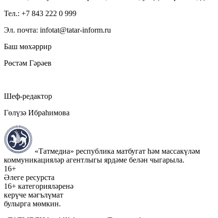
Тел.: +7 843 222 0 999
Эл. почта: infotat@tatar-inform.ru
Баш мөхәррир
Рөстәм Гәрәев
Шеф-редактор
Гөлүзә Ибраһимова
«Татмедиа» республика матбугат һәм массакүләм
коммуникацияләр агентлыгы ярдәме белән чыгарыла.
16+
Әлеге ресурста
16+ категорияләренә
керүче мәгълүмат
булырга мөмкин.