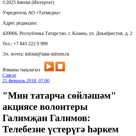
©2025 Intertat (Интертат)
Учредитель АО «Татмедиа»
Адрес редакции:
420066, Республика Татарстан, г. Казань, ул. Декабристов, д. 2
Тел.: +7 843 222 0 999
Эл. почта: infotat@tatar-inform.ru
Язманы тыңлагыз
Сәясәт
21 февраль 2018 07:00
"Мин татарча сөйләшәм"
акциясе волонтеры
Галимҗан Галимов:
Телебезне үстерүгә һәркем