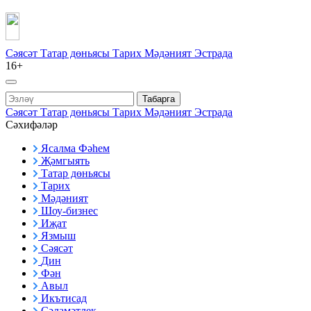
Сәясәт
Татар дөньясы
Тарих
Мәдәният
Эстрада
16+
Табарга
Сәясәт
Татар дөньясы
Тарих
Мәдәният
Эстрада
Сәхифәләр
Ясалма Фәһем
Җәмгыять
Татар дөньясы
Тарих
Мәдәният
Шоу-бизнес
Иҗат
Язмыш
Сәясәт
Дин
Фән
Авыл
Икътисад
Сәламәтлек