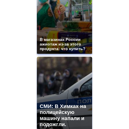
В магазинах России
ажиотаж из-за этого
продукта: что купить?
СМИ: В Химках на
полицейскую
машину напали и
подожгли.