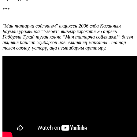
***
"Мин татарча сөйләшәм" акциясен 2006 елда Казанның
Бауман урамында “Үзебез” яшьләр хәрәкәте 26 апрель —
Габдулла Тукай туган көнне “Мин татарча сөйләшәм!” дигән
акцияне башлап җибәргән иде. Акциянең максаты - татар
телен саклау, үстерү, аңа игътибарны арттыру.