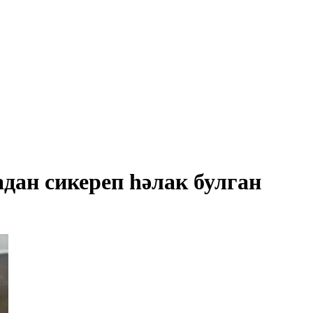
адан сикереп һәлак булган