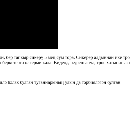
н, бер тапкыр сикерү 5 мең сум тора. Сикерер алдыннан ике тро
а беркетергә өлгерми кала. Видеода күренгәнчә, трос хатын-кыз
аилә һәлак булган туганнарының улын да тәрбияләгән булган.