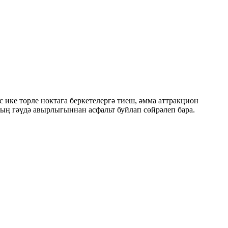
с ике төрле ноктага беркетелергә тиеш, әмма аттракцион
ның гәүдә авырлыгыннан асфальт буйлап сөйрәлеп бара.