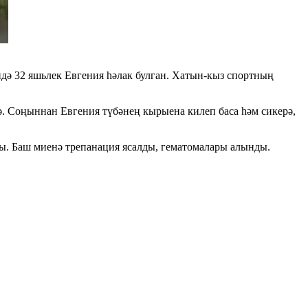
ндә 32 яшьлек Евгения һәлак булган. Хатын-кыз спортның
рә. Соңыннан Евгения түбәнең кырыена килеп баса һәм сикерә,
ды. Баш миенә трепанация ясалды, гематомалары алынды.