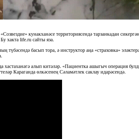
 «Созвездие» кунакханәсе территориясендә тарзанкадан сикергә
у хакта life.ru сайты яза.
ың түбәсендә басып тора, ә инструктор аңа «страховка» эләкте
.
ада хастаханәгә алып китәләр. «Пациентка ашыгыч операция бул
ттеләр Караганда өлкәсенең Сәламәтлек саклау идарәсендә.