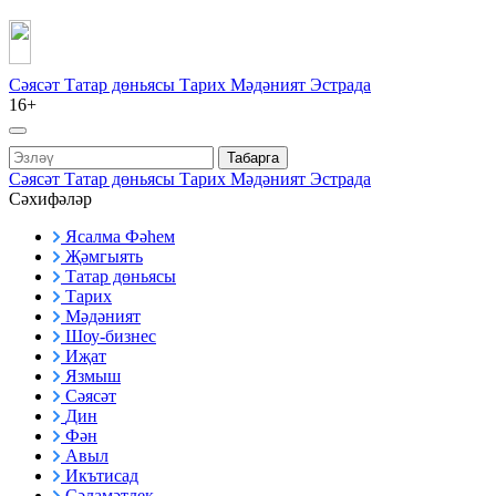
Сәясәт
Татар дөньясы
Тарих
Мәдәният
Эстрада
16+
Табарга
Сәясәт
Татар дөньясы
Тарих
Мәдәният
Эстрада
Сәхифәләр
Ясалма Фәһем
Җәмгыять
Татар дөньясы
Тарих
Мәдәният
Шоу-бизнес
Иҗат
Язмыш
Сәясәт
Дин
Фән
Авыл
Икътисад
Сәламәтлек