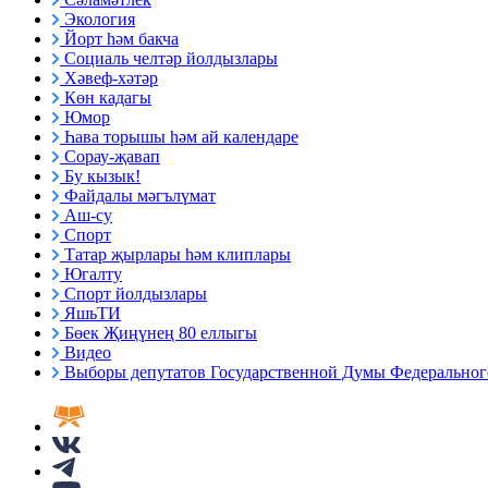
Экология
Йорт һәм бакча
Социаль челтәр йолдызлары
Хәвеф-хәтәр
Көн кадагы
Юмор
Һава торышы һәм ай календаре
Сорау-җавап
Бу кызык!
Файдалы мәгълүмат
Аш-су
Спорт
Татар җырлары һәм клиплары
Югалту
Спорт йолдызлары
ЯшьТИ
Бөек Җиңүнең 80 еллыгы
Видео
Выборы депутатов Государственной Думы Федерального