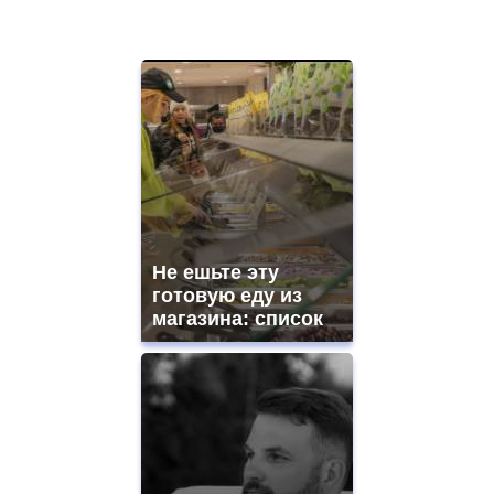
Не ешьте эту
готовую еду из
магазина: список