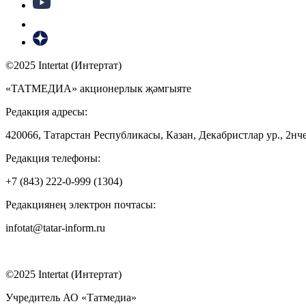
©2025 Intertat (Интертат)
«ТАТМЕДИА» акционерлык җәмгыяте
Редакция адресы:
420066, Татарстан Республикасы, Казан, Декабристлар ур., 2нче
Редакция телефоны:
+7 (843) 222-0-999 (1304)
Редакциянең электрон почтасы:
infotat@tatar-inform.ru
©2025 Intertat (Интертат)
Учредитель АО «Татмедиа»