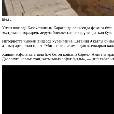
life.ru
Узган ялларда Казахстанның Караганда өлкәсендә фаҗига була.
экстремаль төрләрен, аеруча биеклектән сикерүне яраткан була. Б
Интернетта чыккан видеода күренгәнчә, Евгения 9 катлы бинан
ә аның артыннан ир-ат «Мин сине яратам!» дип кычкырып кала
Ханым асфальтка егыла һәм бетон коймага бәрелә. Аны тиз ар
Дәвалауга карамастан, хатын-кыз вафат булды», — дип хәбәр и