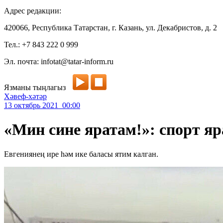
Адрес редакции:
420066, Республика Татарстан, г. Казань, ул. Декабристов, д. 2
Тел.: +7 843 222 0 999
Эл. почта: infotat@tatar-inform.ru
Язманы тыңлагыз
Хәвеф-хәтәр
13 октябрь 2021 00:00
«Мин сине яратам!»: спорт яр
Евгениянең ире һәм ике баласы ятим калган.