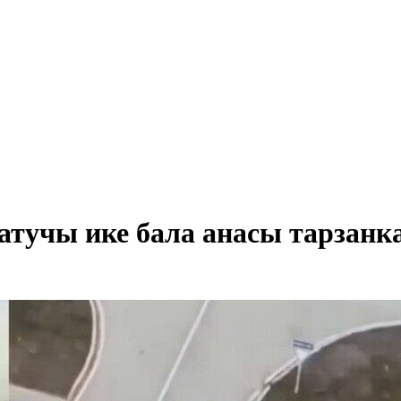
атучы ике бала анасы тарзанк