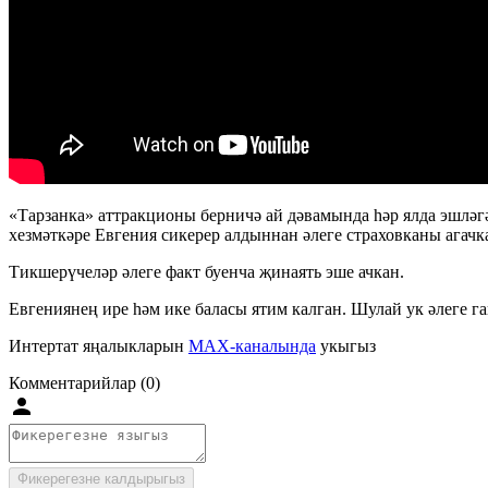
«Тарзанка» аттракционы берничә ай дәвамында һәр ялда эшләгә
хезмәткәре Евгения сикерер алдыннан әлеге страховканы агачк
Тикшерүчеләр әлеге факт буенча җинаять эше ачкан.
Евгениянең ире һәм ике баласы ятим калган. Шулай ук әлеге г
Интертат яңалыкларын
MAX-каналында
укыгыз
Комментарийлар (0)
Фикерегезне калдырыгыз