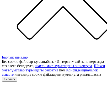
Барлык язмалар
Без cookie-файллар кулланабыз. «Интертат» сайтына кергәндә
сез әлеге белдерүгә,
шәхси мәгълүматларны эшкәртүгә
,
Шәхси
мәгълүматлар турындагы сәясәткә
һәм
Конфиденциальлек
сәясәте
нигезендә cookie файлларын куллануга ризалашасыз
Килешү