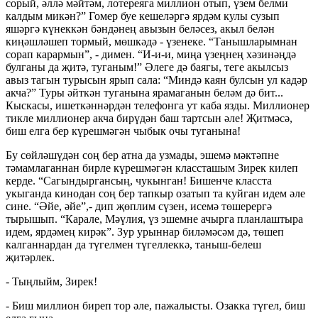
сорый, әллә мәйтәм, лотереяга миллион отып, үзем белми
калдым микән?” Гомер буе кешеләргә ярдәм кулы сузып
яшәргә күнеккән бәндәнең авызын беләсез, акыл белән
киңәшләшеп тормый, мөшкәдә - үзенеке. “Танышларымнан
сорап карармын”, - димен. “И-и-и, миңа үзеңнең хәзинәңдә
булганы да җитә, туганым!” Әлеге дә баягы, теге акылсыз
авыз тагын турысын ярып сала: “Миндә каян булсын ул кадәр
акча?” Туры әйткән туганына ярамаганын беләм дә бит...
Кыскасы, ишеткәннәрдән телефонга ут каба язды. Миллионер
тикле миллионер акча бирүдән баш тартсын әле! Җитмәсә,
биш елга бер күрешмәгән чыбык очы туганына!
Бу сөйләшүдән соң бер атна да узмады, эшемә мәктәпне
тәмамлаганнан бирле күрешмәгән классташым Зирек килеп
керде. “Сагындыргансың, чукынган! Бишенче класста
укыганда кинодан соң бер тапкыр озатып та куйган идем әле
сине. “Әйе, әйе”,- дип җөплим сүзен, исемә төшерергә
тырышып. “Карале, Мәүлия, үз эшемне ачырга планлаштыра
идем, ярдәмең кирәк”. Зур урыннар биләмәсәм дә, төшеп
калганнардан да түгелмен түгеллеккә, таныш-белеш
җитәрлек.
- Тыңлыйм, Зирек!
- Биш миллион биреп тор әле, пажалысты. Озакка түгел, биш