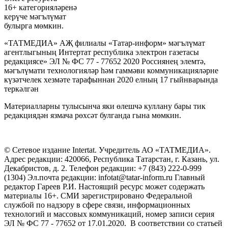
16+ категорияләренә
керүче мәгълүмат
булырга мөмкин.
«ТАТМЕДИА» АҖ филиалы «Татар-информ» мәгълүмат
агентлыгының Интертат республика электрон газетасы
редакциясе» ЭЛ № ФС 77 - 77652 2020 Россиянең элемтә,
мәгълүмати технологияләр һәм гаммәви коммуникацияләрне
күзәтчелек хезмәте тарафыннан 2020 елның 17 гыйнварында
теркәлгән
Материалларны тулысынча яки өлешчә куллану бары тик
редакциядән язмача рөхсәт булганда гына мөмкин.
© Сетевое издание Intertat. Учредитель АО «ТАТМЕДИА».
Адрес редакции: 420066, Республика Татарстан, г. Казань, ул.
Декабристов, д. 2. Телефон редакции: +7 (843) 222-0-999
(1304) Эл.почта редакции: infotat@tatar-inform.ru Главный
редактор Гареев Р.И. Настоящий ресурс может содержать
материалы 16+. СМИ зарегистрировано Федеральной
службой по надзору в сфере связи, информационных
технологий и массовых коммуникаций, номер записи серия
ЭЛ № ФС 77 - 77652 от 17.01.2020. В соответствии со статьей