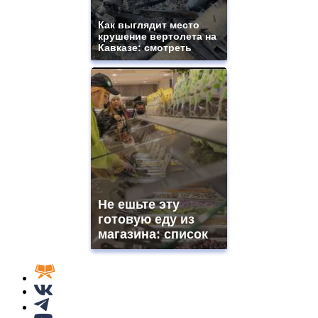
Как выглядит место
крушение вертолета на
Кавказе: смотреть
Не ешьте эту
готовую еду из
магазина: список