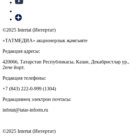
©2025 Intertat (Интертат)
«ТАТМЕДИА» акционерлык җәмгыяте
Редакция адресы:
420066, Татарстан Республикасы, Казан, Декабристлар ур.,
2нче йорт.
Редакция телефоны:
+7 (843) 222-0-999 (1304)
Редакциянең электрон почтасы:
infotat@tatar-inform.ru
©2025 Intertat (Интертат)