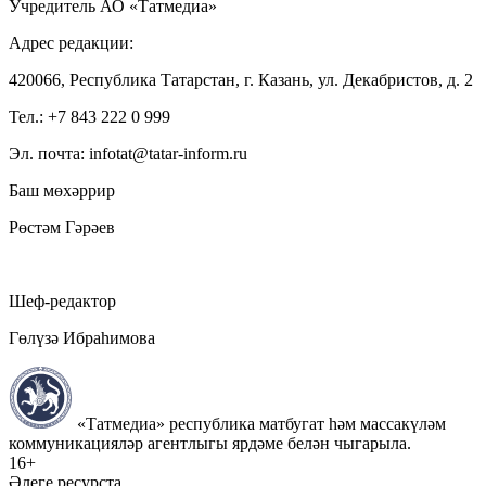
Учредитель АО «Татмедиа»
Адрес редакции:
420066, Республика Татарстан, г. Казань, ул. Декабристов, д. 2
Тел.: +7 843 222 0 999
Эл. почта: infotat@tatar-inform.ru
Баш мөхәррир
Рөстәм Гәрәев
Шеф-редактор
Гөлүзә Ибраһимова
«Татмедиа» республика матбугат һәм массакүләм
коммуникацияләр агентлыгы ярдәме белән чыгарыла.
16+
Әлеге ресурста