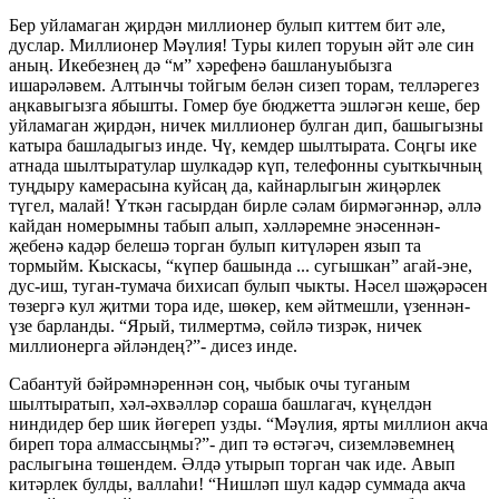
Бер уйламаган җирдән миллионер булып киттем бит әле,
дуслар. Миллионер Мәүлия! Туры килеп торуын әйт әле син
аның. Икебезнең дә “м” хәрефенә башлануыбызга
ишарәләвем. Алтынчы тойгым белән сизеп торам, телләрегез
аңкавыгызга ябышты. Гомер буе бюджетта эшләгән кеше, бер
уйламаган җирдән, ничек миллионер булган дип, башыгызны
катыра башладыгыз инде. Чү, кемдер шылтырата. Соңгы ике
атнада шылтыратулар шулкадәр күп, телефонны суыткычның
туңдыру камерасына куйсаң да, кайнарлыгын жиңәрлек
түгел, малай! Үткән гасырдан бирле сәлам бирмәгәннәр, әллә
кайдан номерымны табып алып, хәлләремне энәсеннән-
җебенә кадәр белешә торган булып китүләрен язып та
тормыйм. Кыскасы, “күпер башында ... сугышкан” агай-эне,
дус-иш, туган-тумача бихисап булып чыкты. Нәсел шәҗәрәсен
төзергә кул җитми тора иде, шөкер, кем әйтмешли, үзеннән-
үзе барланды. “Ярый, тилмертмә, сөйлә тизрәк, ничек
миллионерга әйләндең?”- дисез инде.
Сабантуй бәйрәмнәреннән соң, чыбык очы туганым
шылтыратып, хәл-әхвәлләр сораша башлагач, күңелдән
ниндидер бер шик йөгереп узды. “Мәүлия, ярты миллион акча
биреп тора алмассыңмы?”- дип тә өстәгәч, сиземләвемнең
раслыгына төшендем. Әлдә утырып торган чак иде. Авып
китәрлек булды, валлаһи! “Нишләп шул кадәр суммада акча