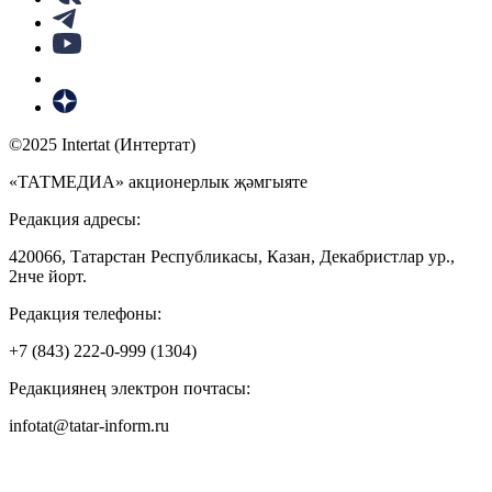
©2025 Intertat (Интертат)
«ТАТМЕДИА» акционерлык җәмгыяте
Редакция адресы:
420066, Татарстан Республикасы, Казан, Декабристлар ур.,
2нче йорт.
Редакция телефоны:
+7 (843) 222-0-999 (1304)
Редакциянең электрон почтасы:
infotat@tatar-inform.ru