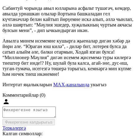
Сабантуй чорында авыл юлларына асфальт түшәгәч, кемдер,
авылда урнашкан олылар йортына башкаладан гел
күчтәнәчләр белән кайтып йөрүемне искә алып, әллә чынлап,
әллә шаяртып: “Мәүлия эшедер, хуҗалыкның чуртым акчасы
булсын мени”, - дип ычкындырган икән.
Авылга минем исемемне кушырга җыеналар дигән хәбәр дә
йөри әле. “Юраган юш килә”, - диләр бит, лотерея булса да
сатып алыйм әле, бәлки отармын, Ходай язган булса!
“Миллионер Мәүлия” дигән исемем җисемемә туры килергә
тиештер бит инде!? Ну, шулай була калса, агай-эне, дус-иш,
туган-тумача, исегезгә төшерә торыгыз, кемнәргә мин күпме
һәм ничек тиеш икәнемне!
Интертат яңалыкларын
MAX-каналында
укыгыз
Комментарийлар (0)
Фикерегезне калдырыгыз
Теркәлергә
Калган символлар: