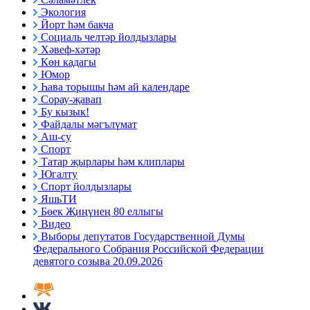
Экология
Йорт һәм бакча
Социаль челтәр йолдызлары
Хәвеф-хәтәр
Көн кадагы
Юмор
Һава торышы һәм ай календаре
Сорау-җавап
Бу кызык!
Файдалы мәгълүмат
Аш-су
Спорт
Татар җырлары һәм клиплары
Югалту
Спорт йолдызлары
ЯшьТИ
Бөек Җиңүнең 80 еллыгы
Видео
Выборы депутатов Государственной Думы
Федерального Собрания Российской Федерации
девятого созыва 20.09.2026