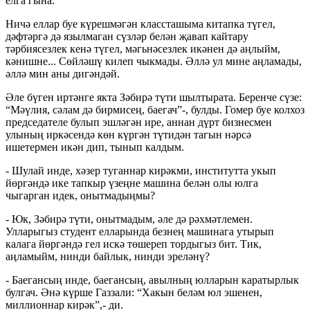
елга гына.
Ничә еллар буе күрешмәгән классташыма китапка түгел,
дәфтәргә дә язылмаган сүзләр белән җавап кайтару
тәрбиясезлек кенә түгел, мәгьнәсезлек икәнен дә аңлыйм,
кәнишне... Сөйләшү килеп чыкмады. Әллә ул мине аңламады,
әллә мин аны дигәндәй.
Әле бүген иртәнге якта Зәбирә түти шылтырата. Беренче сүзе:
“Мәүлия, сәлам дә бирмисең, баегач”-, булды. Гомер буе колхоз
председателе булып эшләгән ире, аннан дүрт бизнесмен
улының иркәсендә көн күргән түтидән тагын нәрсә
ишетермен икән дип, тынып калдым.
- Шулай инде, хәзер туганнар кирәкми, институтта укып
йөргәндә ике тапкыр үзеңне машина белән олы юлга
чыгарган идек, онытмадыңмы?
- Юк, Зәбирә түти, онытмадым, әле дә рәхмәтлемен.
Улларыгыз студент елларында безнең машинага утырып
калага йөргәндә гел искә төшереп тордыгыз бит. Тик,
аңламыйм, нинди байлык, нинди эреләнү?
- Баегансың инде, баегансың, авылның юлларын каратырлык
булгач. Әнә күрше Газзали: “Хакын беләм юл эшенен,
миллионнар кирәк”,- ди.