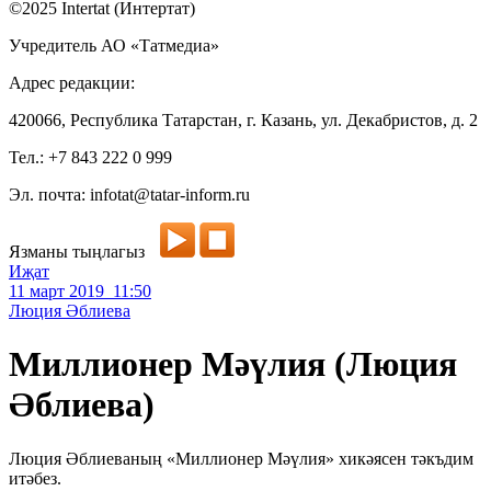
©2025 Intertat (Интертат)
Учредитель АО «Татмедиа»
Адрес редакции:
420066, Республика Татарстан, г. Казань, ул. Декабристов, д. 2
Тел.: +7 843 222 0 999
Эл. почта: infotat@tatar-inform.ru
Язманы тыңлагыз
Иҗат
11 март 2019 11:50
Люция Әблиева
Миллионер Мәүлия (Люция
Әблиева)
Люция Әблиеваның «Миллионер Мәүлия» хикәясен тәкъдим
итәбез.