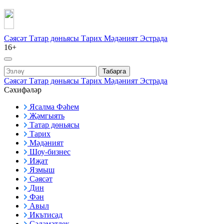
Сәясәт
Татар дөньясы
Тарих
Мәдәният
Эстрада
16+
Табарга
Сәясәт
Татар дөньясы
Тарих
Мәдәният
Эстрада
Сәхифәләр
Ясалма Фәһем
Җәмгыять
Татар дөньясы
Тарих
Мәдәният
Шоу-бизнес
Иҗат
Язмыш
Сәясәт
Дин
Фән
Авыл
Икътисад
Сәламәтлек