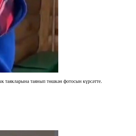
ык таякларына таянып төшкән фотосын күрсәтте.