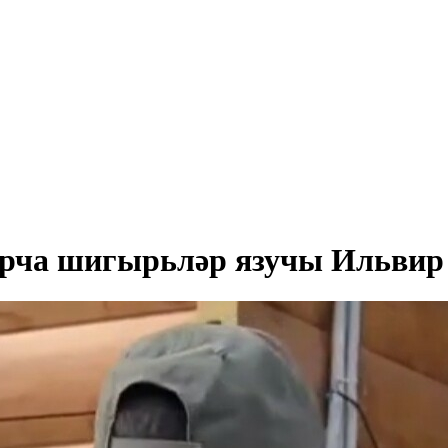
тарча шигырьләр язучы Ильвир