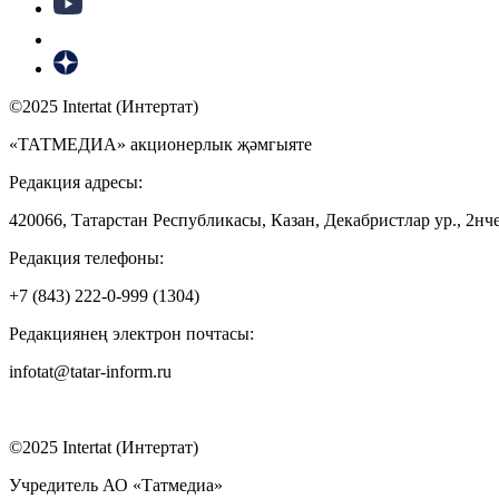
©2025 Intertat (Интертат)
«ТАТМЕДИА» акционерлык җәмгыяте
Редакция адресы:
420066, Татарстан Республикасы, Казан, Декабристлар ур., 2нче
Редакция телефоны:
+7 (843) 222-0-999 (1304)
Редакциянең электрон почтасы:
infotat@tatar-inform.ru
©2025 Intertat (Интертат)
Учредитель АО «Татмедиа»