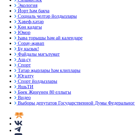
Экология
Йорт һәм бакча
Социаль челтәр йолдызлары
Хәвеф-хәтәр
Көн кадагы
Юмор
Һава торышы һәм ай календаре
Сорау-җавап
Бу кызык!
Файдалы мәгълүмат
Аш-су
Спорт
Татар җырлары һәм клиплары
Югалту
Спорт йолдызлары
ЯшьТИ
Бөек Җиңүнең 80 еллыгы
Видео
Выборы депутатов Государственной Думы Федерального