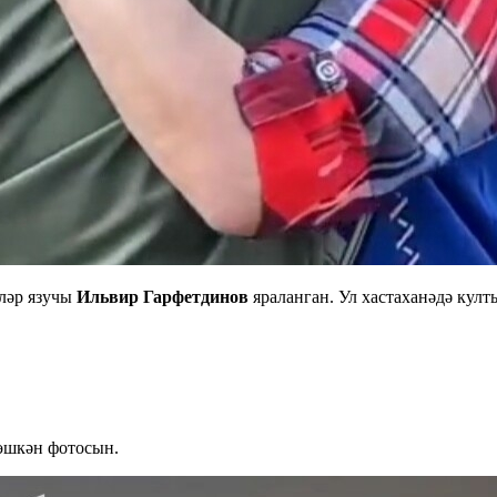
ьләр язучы
Ильвир Гарфетдинов
яраланган. Ул хастаханәдә култ
өшкән фотосын.