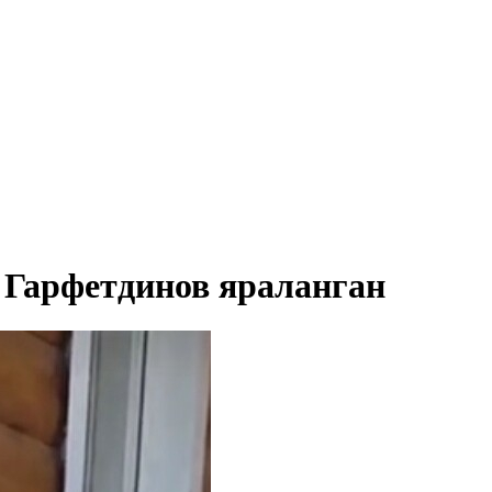
 Гарфетдинов яраланган