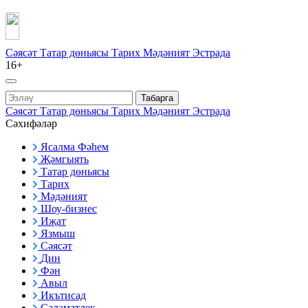
Сәясәт
Татар дөньясы
Тарих
Мәдәният
Эстрада
16+
Табарга
Сәясәт
Татар дөньясы
Тарих
Мәдәният
Эстрада
Сәхифәләр
Ясалма Фәһем
Җәмгыять
Татар дөньясы
Тарих
Мәдәният
Шоу-бизнес
Иҗат
Язмыш
Сәясәт
Дин
Фән
Авыл
Икътисад
Сәламәтлек