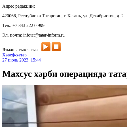
Адрес редакции:
420066, Республика Татарстан, г. Казань, ул. Декабристов, д. 2
Тел.: +7 843 222 0 999
Эл. почта: infotat@tatar-inform.ru
Язманы тыңлагыз
Хәвеф-хәтәр
27 июль 2023 15:44
Махсус хәрби операциядә та