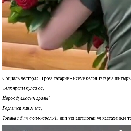
Социаль челтәрдә «Гроза татарин» исеме белән татарча шигыр
«Аяк яралы булса да,
Йөрәк булмасын яралы!
Гөрләтеп яшим әле,
Тормыш бит аклы-каралы!»
дип урнаштырган ул хастаханәдә т