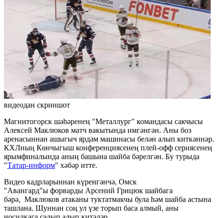
видеодан скриншот
Магнитогорск шәһәренең "Металлург" командасы сакчысы
Алексей Маклюков матч вакытында имгәнгән. Аны боз
аренасыннан ашыгыч ярдәм машинасы белән алып киткәннәр.
КХЛның Көнчыгыш конференциясенең плей-офф сериясенең
ярымфиналында аның башына шайба бәрелгән. Бу турыда
"
Татар-информ
" хәбәр итте.
Видео кадрларыннан күренгәнчә, Омск
"Авангард"ы форварды Арсений Грицюк шайбага
бәрә, Маклюков атаканы туктатмакчы була һәм шайба астына
ташлана. Шуннан соң ул үзе торып баса алмый, аны
носилкага салып алып китәләр.