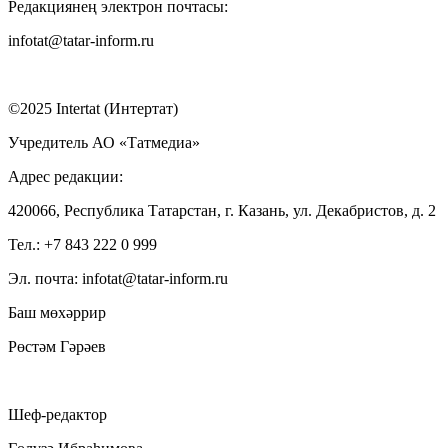
Редакциянең электрон почтасы:
infotat@tatar-inform.ru
©2025 Intertat (Интертат)
Учредитель АО «Татмедиа»
Адрес редакции:
420066, Республика Татарстан, г. Казань, ул. Декабристов, д. 2
Тел.: +7 843 222 0 999
Эл. почта: infotat@tatar-inform.ru
Баш мөхәррир
Рөстәм Гәрәев
Шеф-редактор