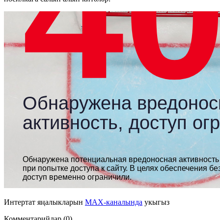
Интертат яңалыкларын
MAX-каналында
укыгыз
Комментарийлар (0)