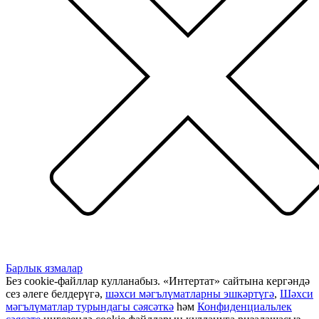
Барлык язмалар
Без cookie-файллар кулланабыз. «Интертат» сайтына кергәндә
сез әлеге белдерүгә,
шәхси мәгълүматларны эшкәртүгә
,
Шәхси
мәгълүматлар турындагы сәясәткә
һәм
Конфиденциальлек