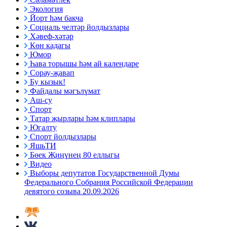
Экология
Йорт һәм бакча
Социаль челтәр йолдызлары
Хәвеф-хәтәр
Көн кадагы
Юмор
Һава торышы һәм ай календаре
Сорау-җавап
Бу кызык!
Файдалы мәгълүмат
Аш-су
Спорт
Татар җырлары һәм клиплары
Югалту
Спорт йолдызлары
ЯшьТИ
Бөек Җиңүнең 80 еллыгы
Видео
Выборы депутатов Государственной Думы
Федерального Собрания Российской Федерации
девятого созыва 20.09.2026