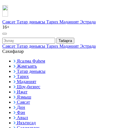
Сәясәт
Татар дөньясы
Тарих
Мәдәният
Эстрада
16+
Табарга
Сәясәт
Татар дөньясы
Тарих
Мәдәният
Эстрада
Сәхифәләр
Ясалма Фәһем
Җәмгыять
Татар дөньясы
Тарих
Мәдәният
Шоу-бизнес
Иҗат
Язмыш
Сәясәт
Дин
Фән
Авыл
Икътисад
Сәламәтлек