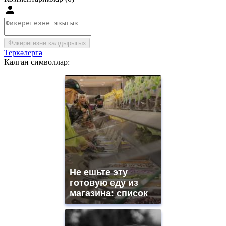
Фикерегезне калдырыгыз
Теркәлергә
Калган символлар:
Не ешьте эту
готовую еду из
магазина: список