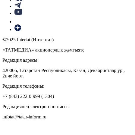
©2025 Intertat (Интертат)
«ТАТМЕДИА» акционерлык җәмгыяте
Редакция адресы:
420066, Татарстан Республикасы, Казан, Декабристлар ур.,
2нче йорт.
Редакция телефоны:
+7 (843) 222-0-999 (1304)
Редакциянең электрон почтасы:
infotat@tatar-inform.ru