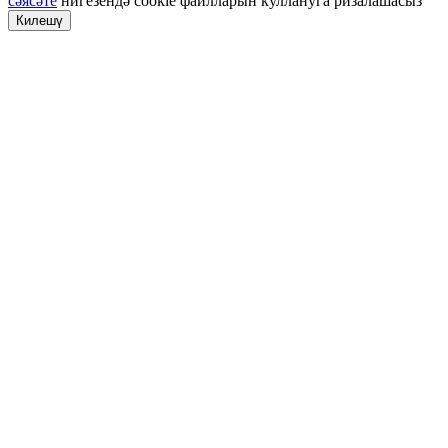
сәясәте
нигезендә cookie файлларын куллануга ризалашасыз
Килешү