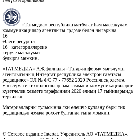
Гөлүзә Ибраһимова
«Татмедиа» республика матбугат һәм массакүләм
коммуникацияләр агентлыгы ярдәме белән чыгарыла.
16+
Әлеге ресурста
16+ категорияләренә
керүче мәгълүмат
булырга мөмкин.
«ТАТМЕДИА» АҖ филиалы «Татар-информ» мәгълүмат
агентлыгының Интертат республика электрон газетасы
редакциясе» ЭЛ № ФС 77 - 77652 2020 Россиянең элемтә,
мәгълүмати технологияләр һәм гаммәви коммуникацияләрне
күзәтчелек хезмәте тарафыннан 2020 елның 17 гыйнварында
теркәлгән
Материалларны тулысынча яки өлешчә куллану бары тик
редакциядән язмача рөхсәт булганда гына мөмкин.
© Сетевое издание Intertat. Учредитель АО «ТАТМЕДИА».