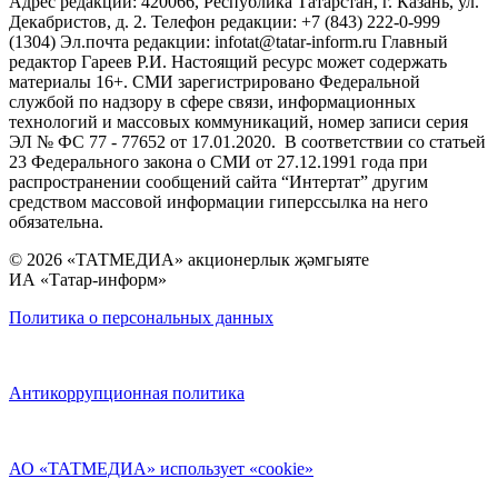
Адрес редакции: 420066, Республика Татарстан, г. Казань, ул.
Декабристов, д. 2. Телефон редакции: +7 (843) 222-0-999
(1304) Эл.почта редакции: infotat@tatar-inform.ru Главный
редактор Гареев Р.И. Настоящий ресурс может содержать
материалы 16+. СМИ зарегистрировано Федеральной
службой по надзору в сфере связи, информационных
технологий и массовых коммуникаций, номер записи серия
ЭЛ № ФС 77 - 77652 от 17.01.2020. В соответствии со статьей
23 Федерального закона о СМИ от 27.12.1991 года при
распространении сообщений сайта “Интертат” другим
средством массовой информации гиперссылка на него
обязательна.
© 2026 «ТАТМЕДИА» акционерлык җәмгыяте
ИА «Татар-информ»
Политика о персональных данных
Антикоррупционная политика
АО «ТАТМЕДИА» использует «cookie»