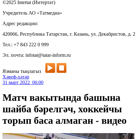
©2025 Intertat (Интертат)
Учредитель АО «Татмедиа»
Адрес редакции:
420066, Республика Татарстан, г. Казань, ул. Декабристов, д. 2
Тел.: +7 843 222 0 999
Эл. почта: infotat@tatar-inform.ru
Язманы тыңлагыз
Хәвеф-хәтәр
31 март 2022 06:00
Матч вакытында башына
шайба бәрелгәч, хоккейчы
торып баса алмаган - видео