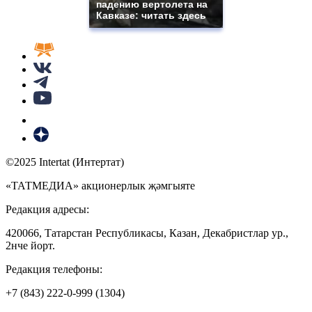
падению вертолета на
Кавказе: читать здесь
©2025 Intertat (Интертат)
«ТАТМЕДИА» акционерлык җәмгыяте
Редакция адресы:
420066, Татарстан Республикасы, Казан, Декабристлар ур.,
2нче йорт.
Редакция телефоны:
+7 (843) 222-0-999 (1304)