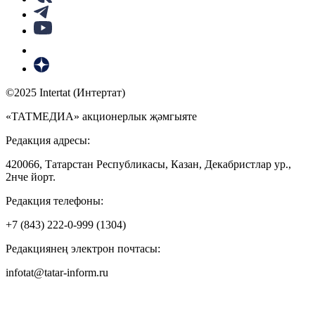
©2025 Intertat (Интертат)
«ТАТМЕДИА» акционерлык җәмгыяте
Редакция адресы:
420066, Татарстан Республикасы, Казан, Декабристлар ур.,
2нче йорт.
Редакция телефоны:
+7 (843) 222-0-999 (1304)
Редакциянең электрон почтасы:
infotat@tatar-inform.ru