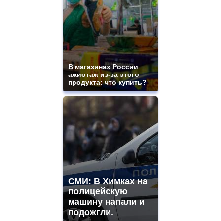
В магазинах России
ажиотаж из-за этого
продукта: что купить?
СМИ: В Химках на
полицейскую
машину напали и
подожгли.