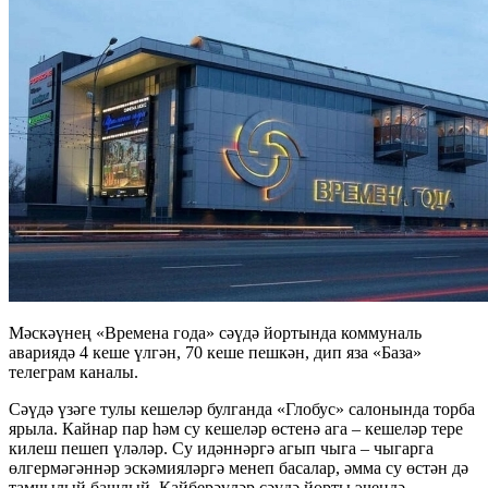
Мәскәүнең «Времена года» сәүдә йортында коммуналь
авариядә 4 кеше үлгән, 70 кеше пешкән, дип яза «База»
телеграм каналы.
Сәүдә үзәге тулы кешеләр булганда «Глобус» салонында торба
ярыла. Кайнар пар һәм су кешеләр өстенә ага – кешеләр тере
килеш пешеп үләләр. Су идәннәргә агып чыга – чыгарга
өлгермәгәннәр эскәмияләргә менеп басалар, әмма су өстән дә
тамчылый башлый. Кайберәүләр сәүдә йорты эчендә