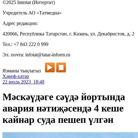
©2025 Intertat (Интертат)
Учредитель АО «Татмедиа»
Адрес редакции:
420066, Республика Татарстан, г. Казань, ул. Декабристов, д. 2
Тел.: +7 843 222 0 999
Эл. почта: infotat@tatar-inform.ru
Язманы тыңлагыз
Хәвеф-хәтәр
22 июль 2023 18:48
Мәскәүдәге сәүдә йортында
авария нәтиҗәсендә 4 кеше
кайнар суда пешеп үлгән