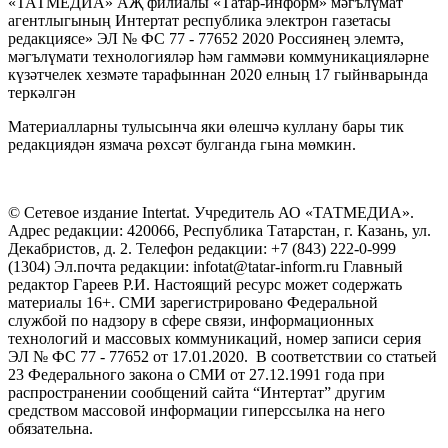
«ТАТМЕДИА» АҖ филиалы «Татар-информ» мәгълүмат
агентлыгының Интертат республика электрон газетасы
редакциясе» ЭЛ № ФС 77 - 77652 2020 Россиянең элемтә,
мәгълүмати технологияләр һәм гаммәви коммуникацияләрне
күзәтчелек хезмәте тарафыннан 2020 елның 17 гыйнварында
теркәлгән
Материалларны тулысынча яки өлешчә куллану бары тик
редакциядән язмача рөхсәт булганда гына мөмкин.
© Сетевое издание Intertat. Учредитель АО «ТАТМЕДИА».
Адрес редакции: 420066, Республика Татарстан, г. Казань, ул.
Декабристов, д. 2. Телефон редакции: +7 (843) 222-0-999
(1304) Эл.почта редакции: infotat@tatar-inform.ru Главный
редактор Гареев Р.И. Настоящий ресурс может содержать
материалы 16+. СМИ зарегистрировано Федеральной
службой по надзору в сфере связи, информационных
технологий и массовых коммуникаций, номер записи серия
ЭЛ № ФС 77 - 77652 от 17.01.2020. В соответствии со статьей
23 Федерального закона о СМИ от 27.12.1991 года при
распространении сообщений сайта “Интертат” другим
средством массовой информации гиперссылка на него
обязательна.