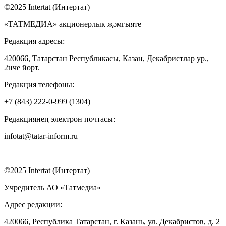
©2025 Intertat (Интертат)
«ТАТМЕДИА» акционерлык җәмгыяте
Редакция адресы:
420066, Татарстан Республикасы, Казан, Декабристлар ур.,
2нче йорт.
Редакция телефоны:
+7 (843) 222-0-999 (1304)
Редакциянең электрон почтасы:
infotat@tatar-inform.ru
©2025 Intertat (Интертат)
Учредитель АО «Татмедиа»
Адрес редакции:
420066, Республика Татарстан, г. Казань, ул. Декабристов, д. 2