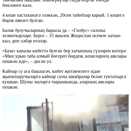
бикләнеп кала.
4 кеше хастаханәгә эләккән, 20сен табиблар карый. 1 кешегә
йөрәк өянәге булган.
Һәлак булучыларның барысы да – «Глобус» салоны
хезмәткәрләре. Берсе – 35 яшьлек Жидисхан исемле хатын-
кыз, дип хәбәр итәләр.
«База» каналы кибеттә булган бер хатынның сүзләрен китерә:
«Мин урын таба алмый йөгереп йөрдем, кешеләрнең аяклары
пешкән иде», – дигән ул.
Кайнар су ага башлагач, кибет җитәкчелеге идән
җыештыручыларга кайнар суны швабралар белән туктатырга
кушкан. Шуны эшләргә тырышканда, аларның аяклары
пешкән.