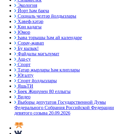
Экология
Йорт һәм бакча
Социаль челтәр йолдызлары
Хәвеф-хәтәр
Көн кадагы
Юмор
Һава торышы һәм ай календаре
Сорау-җавап
Бу кызык!
Файдалы мәгълүмат
Аш-су
Спорт
Татар җырлары һәм клиплары
Югалту
Спорт йолдызлары
ЯшьТИ
Бөек Җиңүнең 80 еллыгы
Видео
Выборы депутатов Государственной Думы
Федерального Собрания Российской Федерации
девятого созыва 20.09.2026