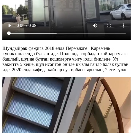
Шундыйрак фаҗига 2018 елда Пермьдәге «Карамель»
кунакханәсендә булган иде. Подвалда торбадан кайнар су ага
башлый, шунда булган кешеләргә чыгу юлы бикләнә. Ул
вакытта 5 кеше, шул исәптән әниле-кызлы гаилә һәлак булган
иде. 2020 елда кафеда кайнар су торбасы ярылып, 2 егет үлде.