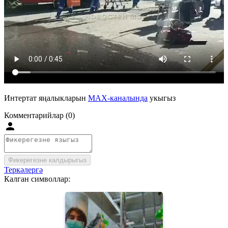
Интертат яңалыкларын
MAX-каналында
укыгыз
Комментарийлар (0)
Фикерегезне калдырыгыз
Теркәлергә
Калган символлар: