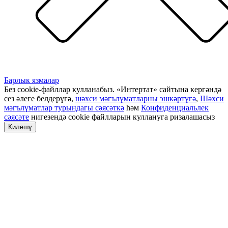
Барлык язмалар
Без cookie-файллар кулланабыз. «Интертат» сайтына кергәндә
сез әлеге белдерүгә,
шәхси мәгълүматларны эшкәртүгә
,
Шәхси
мәгълүматлар турындагы сәясәткә
һәм
Конфиденциальлек
сәясәте
нигезендә cookie файлларын куллануга ризалашасыз
Килешү