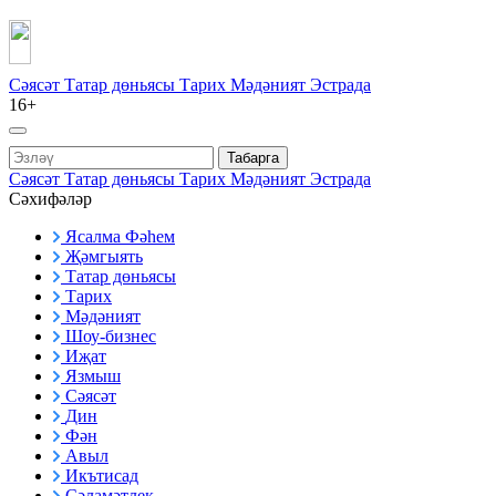
Сәясәт
Татар дөньясы
Тарих
Мәдәният
Эстрада
16+
Табарга
Сәясәт
Татар дөньясы
Тарих
Мәдәният
Эстрада
Сәхифәләр
Ясалма Фәһем
Җәмгыять
Татар дөньясы
Тарих
Мәдәният
Шоу-бизнес
Иҗат
Язмыш
Сәясәт
Дин
Фән
Авыл
Икътисад
Сәламәтлек