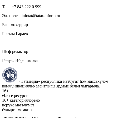
Тел.: +7 843 222 0 999
Эл. почта: infotat@tatar-inform.ru
Баш мөхәррир
Рөстәм Гәрәев
Шеф-редактор
Гөлүзә Ибраһимова
«Татмедиа» республика матбугат һәм массакүләм
коммуникацияләр агентлыгы ярдәме белән чыгарыла.
16+
Әлеге ресурста
16+ категорияләренә
керүче мәгълүмат
булырга мөмкин.