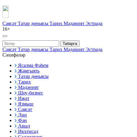
Сәясәт
Татар дөньясы
Тарих
Мәдәният
Эстрада
16+
Табарга
Сәясәт
Татар дөньясы
Тарих
Мәдәният
Эстрада
Сәхифәләр
Ясалма Фәһем
Җәмгыять
Татар дөньясы
Тарих
Мәдәният
Шоу-бизнес
Иҗат
Язмыш
Сәясәт
Дин
Фән
Авыл
Икътисад
Сәламәтлек