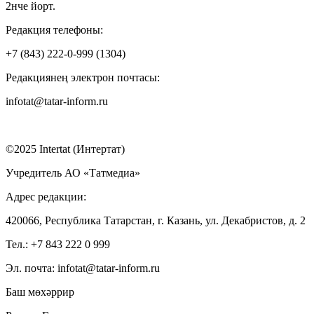
2нче йорт.
Редакция телефоны:
+7 (843) 222-0-999 (1304)
Редакциянең электрон почтасы:
infotat@tatar-inform.ru
©2025 Intertat (Интертат)
Учредитель АО «Татмедиа»
Адрес редакции:
420066, Республика Татарстан, г. Казань, ул. Декабристов, д. 2
Тел.: +7 843 222 0 999
Эл. почта: infotat@tatar-inform.ru
Баш мөхәррир