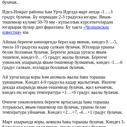
булачак.
Идел-Нократ районы һәм Урта Иделдә март аенда -1…-3
градус булачак. Бу нормадан 2-3 градуска югары. Явым-
төшемнәр күләме 50-70 мм - күпьеллык күрсәткечләрдән
югарырак булыр дип фаразлана. Бу хакта
«Челнинские
известия»
яза.
Айның беренче көннәрендә бераз кар явачак, көндез 0…-5,
төнлә 10 градуска кадәр салкын булачак. Юлларда урыны
белән бозлавык булачак. Беренче декада уртасы явым-
төшемле, көндез 0…+5 градус җылы булачак. Беренче
ункөнлек ахырында явым-төшемнәр булмаячак, көндез -1…-6
градус салкын, юлларда бозлавык булачак.
Ай уртасында коры һәм аномаль җылы һава торышы
урнашачак. Көндез 4-9 градуска кадәр җылытачак. Икенче
декада ахырында явым-төшемнәр булачак, җил көчәячәк,
көндез иң югары температура +1…+6 градус җылы булачак.
Өченче ункөнлекнең беренче яртысында һава торышы
тотрыксыз, явым-төшемнәр еш булачак, урыны белән
температура уйнаячак. Көндез +2…+7, -4…+1 градус булачак.
Март ахырында коры, кояшлы һава торышы булачак. Көндез 3-
8 градуска кадәр җылытачак, төнлә салкынча булачак.