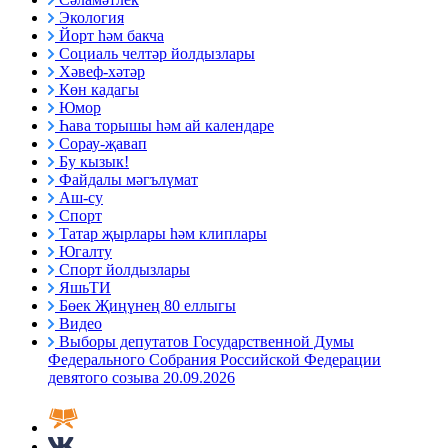
Экология
Йорт һәм бакча
Социаль челтәр йолдызлары
Хәвеф-хәтәр
Көн кадагы
Юмор
Һава торышы һәм ай календаре
Сорау-җавап
Бу кызык!
Файдалы мәгълүмат
Аш-су
Спорт
Татар җырлары һәм клиплары
Югалту
Спорт йолдызлары
ЯшьТИ
Бөек Җиңүнең 80 еллыгы
Видео
Выборы депутатов Государственной Думы
Федерального Собрания Российской Федерации
девятого созыва 20.09.2026