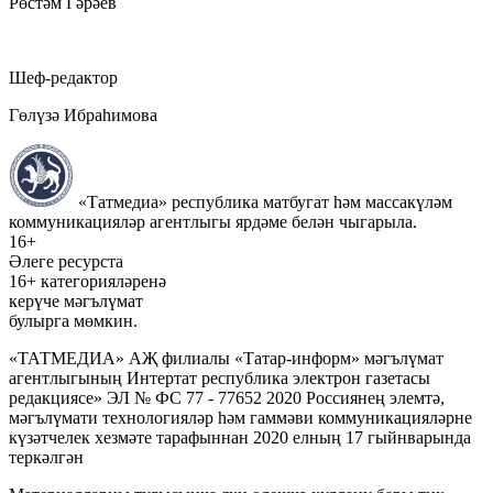
Рөстәм Гәрәев
Шеф-редактор
Гөлүзә Ибраһимова
«Татмедиа» республика матбугат һәм массакүләм
коммуникацияләр агентлыгы ярдәме белән чыгарыла.
16+
Әлеге ресурста
16+ категорияләренә
керүче мәгълүмат
булырга мөмкин.
«ТАТМЕДИА» АҖ филиалы «Татар-информ» мәгълүмат
агентлыгының Интертат республика электрон газетасы
редакциясе» ЭЛ № ФС 77 - 77652 2020 Россиянең элемтә,
мәгълүмати технологияләр һәм гаммәви коммуникацияләрне
күзәтчелек хезмәте тарафыннан 2020 елның 17 гыйнварында
теркәлгән