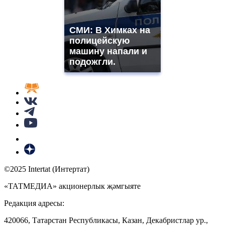
СМИ: В Химках на
полицейскую
машину напали и
подожгли.
©2025 Intertat (Интертат)
«ТАТМЕДИА» акционерлык җәмгыяте
Редакция адресы:
420066, Татарстан Республикасы, Казан, Декабристлар ур.,