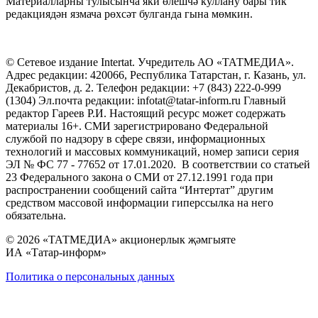
Материалларны тулысынча яки өлешчә куллану бары тик
редакциядән язмача рөхсәт булганда гына мөмкин.
© Сетевое издание Intertat. Учредитель АО «ТАТМЕДИА».
Адрес редакции: 420066, Республика Татарстан, г. Казань, ул.
Декабристов, д. 2. Телефон редакции: +7 (843) 222-0-999
(1304) Эл.почта редакции: infotat@tatar-inform.ru Главный
редактор Гареев Р.И. Настоящий ресурс может содержать
материалы 16+. СМИ зарегистрировано Федеральной
службой по надзору в сфере связи, информационных
технологий и массовых коммуникаций, номер записи серия
ЭЛ № ФС 77 - 77652 от 17.01.2020. В соответствии со статьей
23 Федерального закона о СМИ от 27.12.1991 года при
распространении сообщений сайта “Интертат” другим
средством массовой информации гиперссылка на него
обязательна.
© 2026 «ТАТМЕДИА» акционерлык җәмгыяте
ИА «Татар-информ»
Политика о персональных данных