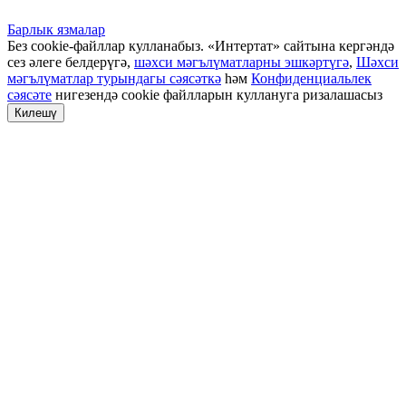
Барлык язмалар
Без cookie-файллар кулланабыз. «Интертат» сайтына кергәндә
сез әлеге белдерүгә,
шәхси мәгълүматларны эшкәртүгә
,
Шәхси
мәгълүматлар турындагы сәясәткә
һәм
Конфиденциальлек
сәясәте
нигезендә cookie файлларын куллануга ризалашасыз
Килешү