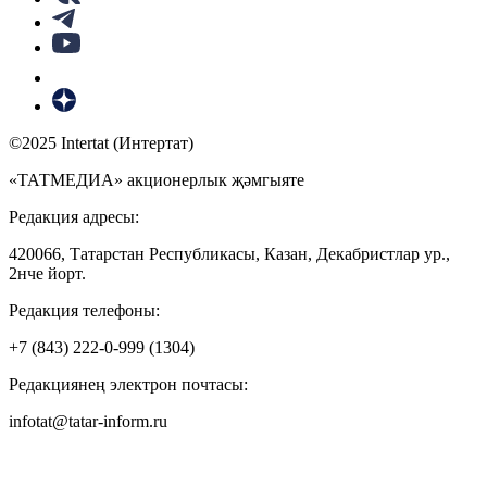
©2025 Intertat (Интертат)
«ТАТМЕДИА» акционерлык җәмгыяте
Редакция адресы:
420066, Татарстан Республикасы, Казан, Декабристлар ур.,
2нче йорт.
Редакция телефоны:
+7 (843) 222-0-999 (1304)
Редакциянең электрон почтасы:
infotat@tatar-inform.ru