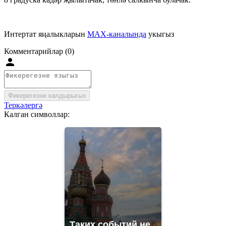
Интертат яңалыкларын
MAX-каналында
укыгыз
Комментарийлар (0)
Фикерегезне калдырыгыз
Теркәлергә
Калган символлар:
Таких событий не