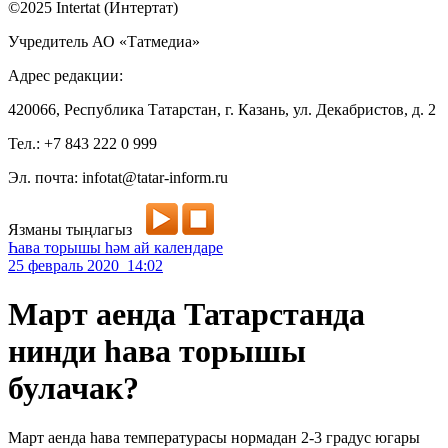
©2025 Intertat (Интертат)
Учредитель АО «Татмедиа»
Адрес редакции:
420066, Республика Татарстан, г. Казань, ул. Декабристов, д. 2
Тел.: +7 843 222 0 999
Эл. почта: infotat@tatar-inform.ru
Язманы тыңлагыз
Һава торышы һәм ай календаре
25 февраль 2020 14:02
Март аенда Татарстанда
нинди һава торышы
булачак?
Март аенда һава температурасы нормадан 2-3 градус югары