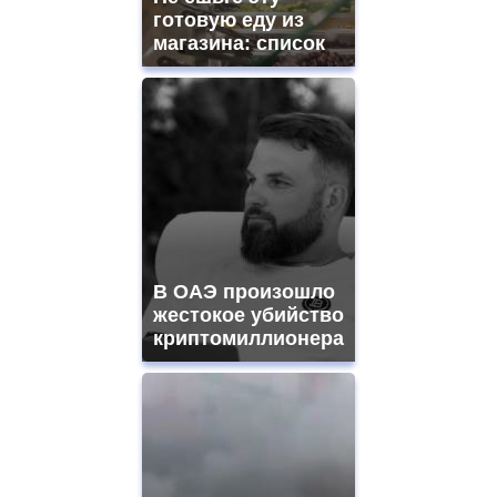
готовую еду из
магазина: список
В ОАЭ произошло
жестокое убийство
криптомиллионера