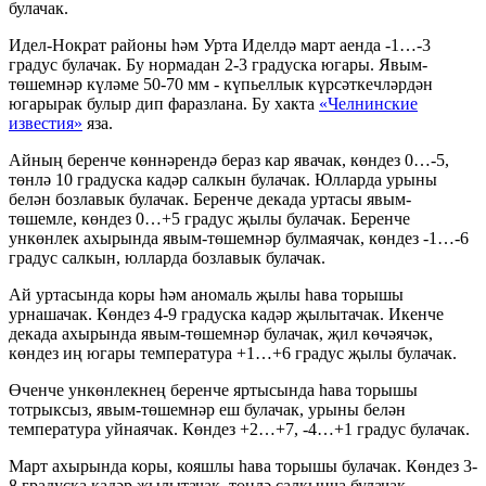
булачак.
Идел-Нократ районы һәм Урта Иделдә март аенда -1…-3
градус булачак. Бу нормадан 2-3 градуска югары. Явым-
төшемнәр күләме 50-70 мм - күпьеллык күрсәткечләрдән
югарырак булыр дип фаразлана. Бу хакта
«Челнинские
известия»
яза.
Айның беренче көннәрендә бераз кар явачак, көндез 0…-5,
төнлә 10 градуска кадәр салкын булачак. Юлларда урыны
белән бозлавык булачак. Беренче декада уртасы явым-
төшемле, көндез 0…+5 градус җылы булачак. Беренче
ункөнлек ахырында явым-төшемнәр булмаячак, көндез -1…-6
градус салкын, юлларда бозлавык булачак.
Ай уртасында коры һәм аномаль җылы һава торышы
урнашачак. Көндез 4-9 градуска кадәр җылытачак. Икенче
декада ахырында явым-төшемнәр булачак, җил көчәячәк,
көндез иң югары температура +1…+6 градус җылы булачак.
Өченче ункөнлекнең беренче яртысында һава торышы
тотрыксыз, явым-төшемнәр еш булачак, урыны белән
температура уйнаячак. Көндез +2…+7, -4…+1 градус булачак.
Март ахырында коры, кояшлы һава торышы булачак. Көндез 3-
8 градуска кадәр җылытачак, төнлә салкынча булачак.