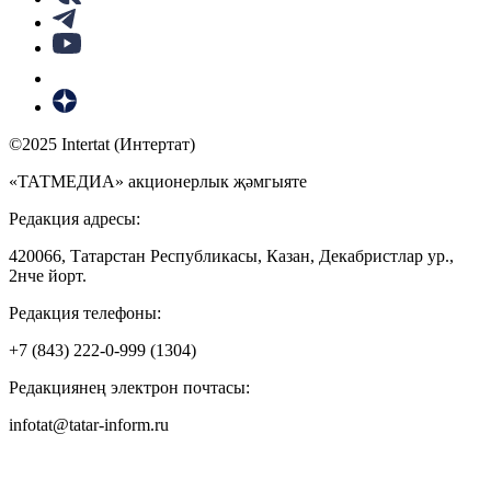
©2025 Intertat (Интертат)
«ТАТМЕДИА» акционерлык җәмгыяте
Редакция адресы:
420066, Татарстан Республикасы, Казан, Декабристлар ур.,
2нче йорт.
Редакция телефоны:
+7 (843) 222-0-999 (1304)
Редакциянең электрон почтасы:
infotat@tatar-inform.ru