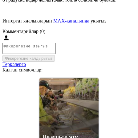
Интертат яңалыкларын
MAX-каналында
укыгыз
Комментарийлар (0)
Фикерегезне калдырыгыз
Теркәлергә
Калган символлар:
Не ешьте эту