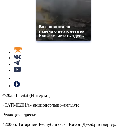
Все новости по
падению вертолета на
Кавказе: читать здесь
©2025 Intertat (Интертат)
«ТАТМЕДИА» акционерлык җәмгыяте
Редакция адресы:
420066, Татарстан Республикасы, Казан, Декабристлар ур.,