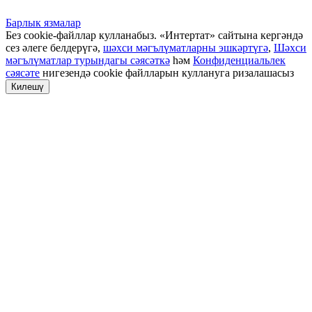
Барлык язмалар
Без cookie-файллар кулланабыз. «Интертат» сайтына кергәндә
сез әлеге белдерүгә,
шәхси мәгълүматларны эшкәртүгә
,
Шәхси
мәгълүматлар турындагы сәясәткә
һәм
Конфиденциальлек
сәясәте
нигезендә cookie файлларын куллануга ризалашасыз
Килешү