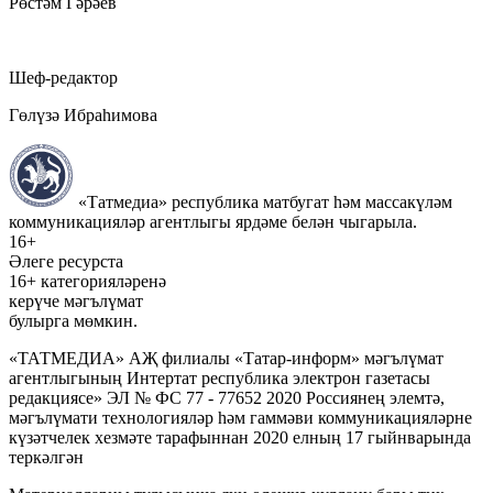
Рөстәм Гәрәев
Шеф-редактор
Гөлүзә Ибраһимова
«Татмедиа» республика матбугат һәм массакүләм
коммуникацияләр агентлыгы ярдәме белән чыгарыла.
16+
Әлеге ресурста
16+ категорияләренә
керүче мәгълүмат
булырга мөмкин.
«ТАТМЕДИА» АҖ филиалы «Татар-информ» мәгълүмат
агентлыгының Интертат республика электрон газетасы
редакциясе» ЭЛ № ФС 77 - 77652 2020 Россиянең элемтә,
мәгълүмати технологияләр һәм гаммәви коммуникацияләрне
күзәтчелек хезмәте тарафыннан 2020 елның 17 гыйнварында
теркәлгән