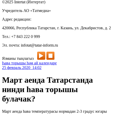
©2025 Intertat (Интертат)
Учредитель АО «Татмедиа»
Адрес редакции:
420066, Республика Татарстан, г. Казань, ул. Декабристов, д. 2
Тел.: +7 843 222 0 999
Эл. почта: infotat@tatar-inform.ru
Язманы тыңлагыз
Һава торышы һәм ай календаре
25 февраль 2020 14:02
Март аенда Татарстанда
нинди һава торышы
булачак?
Март аенда һава температурасы нормадан 2-3 градус югары