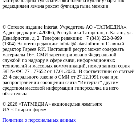
Материалларны тулысынча яки өлешчә куллану бары тик
редакциядән язмача рөхсәт булганда гына мөмкин.
© Сетевое издание Intertat. Учредитель АО «ТАТМЕДИА».
Адрес редакции: 420066, Республика Татарстан, г. Казань, ул.
Декабристов, д. 2. Телефон редакции: +7 (843) 222-0-999
(1304) Эл.почта редакции: infotat@tatar-inform.ru Главный
редактор Гареев Р.И. Настоящий ресурс может содержать
материалы 16+. СМИ зарегистрировано Федеральной
службой по надзору в сфере связи, информационных
технологий и массовых коммуникаций, номер записи серия
ЭЛ № ФС 77 - 77652 от 17.01.2020. В соответствии со статьей
23 Федерального закона о СМИ от 27.12.1991 года при
распространении сообщений сайта “Интертат” другим
средством массовой информации гиперссылка на него
обязательна.
© 2026 «ТАТМЕДИА» акционерлык җәмгыяте
ИА «Татар-информ»
Политика о персональных данных