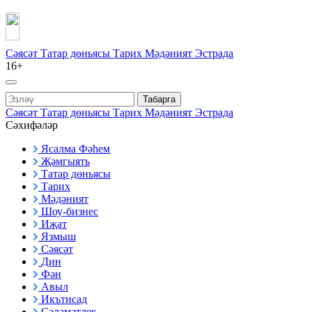
Сәясәт
Татар дөньясы
Тарих
Мәдәният
Эстрада
16+
Табарга
Сәясәт
Татар дөньясы
Тарих
Мәдәният
Эстрада
Сәхифәләр
Ясалма Фәһем
Җәмгыять
Татар дөньясы
Тарих
Мәдәният
Шоу-бизнес
Иҗат
Язмыш
Сәясәт
Дин
Фән
Авыл
Икътисад
Сәламәтлек