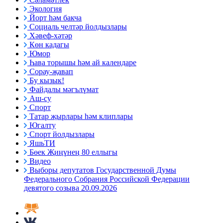
Экология
Йорт һәм бакча
Социаль челтәр йолдызлары
Хәвеф-хәтәр
Көн кадагы
Юмор
Һава торышы һәм ай календаре
Сорау-җавап
Бу кызык!
Файдалы мәгълүмат
Аш-су
Спорт
Татар җырлары һәм клиплары
Югалту
Спорт йолдызлары
ЯшьТИ
Бөек Җиңүнең 80 еллыгы
Видео
Выборы депутатов Государственной Думы
Федерального Собрания Российской Федерации
девятого созыва 20.09.2026