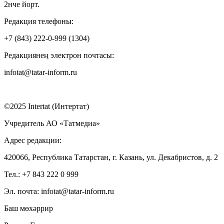
2нче йорт.
Редакция телефоны:
+7 (843) 222-0-999 (1304)
Редакциянең электрон почтасы:
infotat@tatar-inform.ru
©2025 Intertat (Интертат)
Учредитель АО «Татмедиа»
Адрес редакции:
420066, Республика Татарстан, г. Казань, ул. Декабристов, д. 2
Тел.: +7 843 222 0 999
Эл. почта: infotat@tatar-inform.ru
Баш мөхәррир