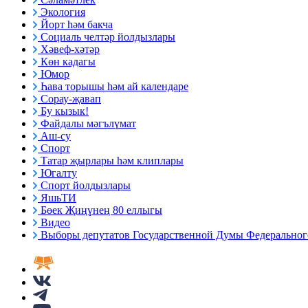
Экология
Йорт һәм бакча
Социаль челтәр йолдызлары
Хәвеф-хәтәр
Көн кадагы
Юмор
Һава торышы һәм ай календаре
Сорау-җавап
Бу кызык!
Файдалы мәгълүмат
Аш-су
Спорт
Татар җырлары һәм клиплары
Югалту
Спорт йолдызлары
ЯшьТИ
Бөек Җиңүнең 80 еллыгы
Видео
Выборы депутатов Государственной Думы Федерального