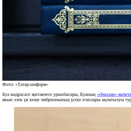
Фото: «Татар-информ»
Буа мәдрәсәсе җитәкчесе урынбасары, Буаның
«Әниләр» мәчет
якын элек үк кеше эмбрионының үсеш этаплары аңлатылуы тур