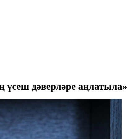
ң үсеш дәверләре аңлатыла»