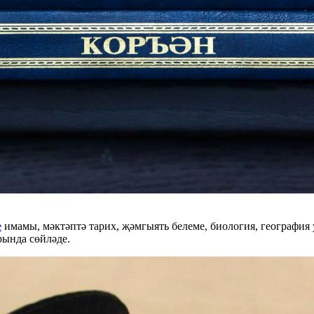
е
имамы, мәктәптә тарих, җәмгыять белеме, биология, географи
ында сөйләде.