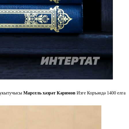
я укытучысы
Марсель хәзрәт Кәримов
Изге Коръәндә 1400 елга