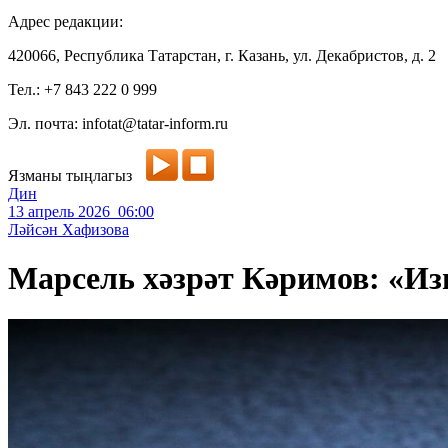
Адрес редакции:
420066, Республика Татарстан, г. Казань, ул. Декабристов, д. 2
Тел.: +7 843 222 0 999
Эл. почта: infotat@tatar-inform.ru
Язманы тыңлагыз
Дин
13 апрель 2026 06:00
Ләйсән Хафизова
Марсель хәзрәт Кәримов: «Из