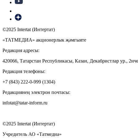
©2025 Intertat (Интертат)
«ТАТМЕДИА» акционерлык җәмгыяте
Редакция адресы:
420066, Татарстан Республикасы, Казан, Декабристлар ур., 2нче
Редакция телефоны:
+7 (843) 222-0-999 (1304)
Редакциянең электрон почтасы:
infotat@tatar-inform.ru
©2025 Intertat (Интертат)
Учредитель АО «Татмедиа»