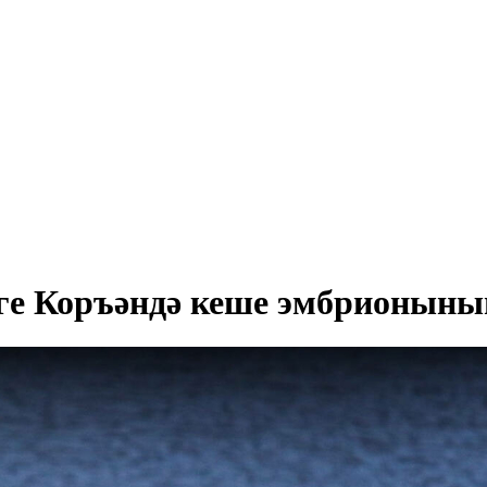
ге Коръәндә кеше эмбрионыны