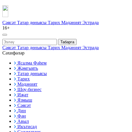
Сәясәт
Татар дөньясы
Тарих
Мәдәният
Эстрада
16+
Табарга
Сәясәт
Татар дөньясы
Тарих
Мәдәният
Эстрада
Сәхифәләр
Ясалма Фәһем
Җәмгыять
Татар дөньясы
Тарих
Мәдәният
Шоу-бизнес
Иҗат
Язмыш
Сәясәт
Дин
Фән
Авыл
Икътисад
Сәламәтлек