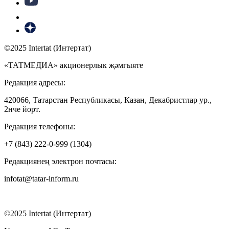
©2025 Intertat (Интертат)
«ТАТМЕДИА» акционерлык җәмгыяте
Редакция адресы:
420066, Татарстан Республикасы, Казан, Декабристлар ур.,
2нче йорт.
Редакция телефоны:
+7 (843) 222-0-999 (1304)
Редакциянең электрон почтасы:
infotat@tatar-inform.ru
©2025 Intertat (Интертат)