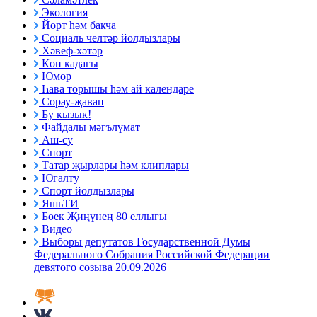
Экология
Йорт һәм бакча
Социаль челтәр йолдызлары
Хәвеф-хәтәр
Көн кадагы
Юмор
Һава торышы һәм ай календаре
Сорау-җавап
Бу кызык!
Файдалы мәгълүмат
Аш-су
Спорт
Татар җырлары һәм клиплары
Югалту
Спорт йолдызлары
ЯшьТИ
Бөек Җиңүнең 80 еллыгы
Видео
Выборы депутатов Государственной Думы
Федерального Собрания Российской Федерации
девятого созыва 20.09.2026