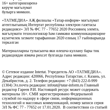
16+ категорияләренә
керүче мәгълүмат
булырга мөмкин.
«ТАТМЕДИА» АҖ филиалы «Татар-информ» мәгълүмат
агентлыгының Интертат республика электрон газетасы
редакциясе» ЭЛ № ФС 77 - 77652 2020 Россиянең элемтә,
мәгълүмати технологияләр һәм гаммәви коммуникацияләрне
күзәтчелек хезмәте тарафыннан 2020 елның 17 гыйнварында
теркәлгән
Материалларны тулысынча яки өлешчә куллану бары тик
редакциядән язмача рөхсәт булганда гына мөмкин.
© Сетевое издание Intertat. Учредитель АО «ТАТМЕДИА».
Адрес редакции: 420066, Республика Татарстан, г. Казань, ул.
Декабристов, д. 2. Телефон редакции: +7 (843) 222-0-999
(1304) Эл.почта редакции: infotat@tatar-inform.ru Главный
редактор Гареев Р.И. Настоящий ресурс может содержать
материалы 16+. СМИ зарегистрировано Федеральной
службой по надзору в сфере связи, информационных
технологий и массовых коммуникаций, номер записи серия
ЭЛ № ФС 77 - 77652 от 17.01.2020. В соответствии со статьей