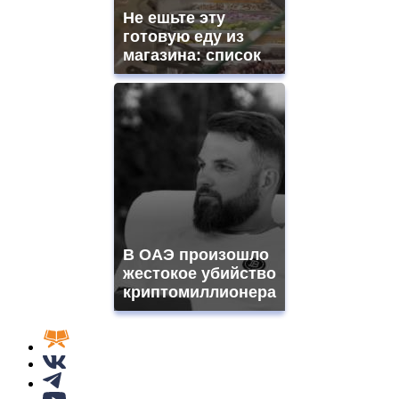
Не ешьте эту
готовую еду из
магазина: список
В ОАЭ произошло
жестокое убийство
криптомиллионера