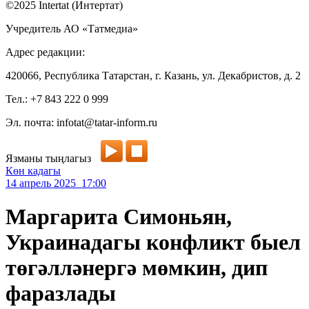
©2025 Intertat (Интертат)
Учредитель АО «Татмедиа»
Адрес редакции:
420066, Республика Татарстан, г. Казань, ул. Декабристов, д. 2
Тел.: +7 843 222 0 999
Эл. почта: infotat@tatar-inform.ru
Язманы тыңлагыз
Көн кадагы
14 апрель 2025 17:00
Маргарита Симоньян,
Украинадагы конфликт быел
төгәлләнергә мөмкин, дип
фаразлады