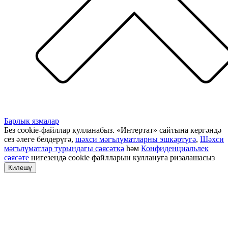
Барлык язмалар
Без cookie-файллар кулланабыз. «Интертат» сайтына кергәндә
сез әлеге белдерүгә,
шәхси мәгълүматларны эшкәртүгә
,
Шәхси
мәгълүматлар турындагы сәясәткә
һәм
Конфиденциальлек
сәясәте
нигезендә cookie файлларын куллануга ризалашасыз
Килешү