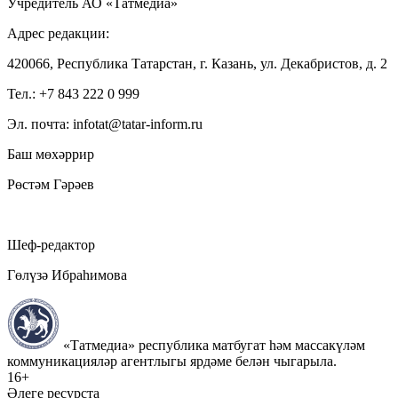
Учредитель АО «Татмедиа»
Адрес редакции:
420066, Республика Татарстан, г. Казань, ул. Декабристов, д. 2
Тел.: +7 843 222 0 999
Эл. почта: infotat@tatar-inform.ru
Баш мөхәррир
Рөстәм Гәрәев
Шеф-редактор
Гөлүзә Ибраһимова
«Татмедиа» республика матбугат һәм массакүләм
коммуникацияләр агентлыгы ярдәме белән чыгарыла.
16+
Әлеге ресурста