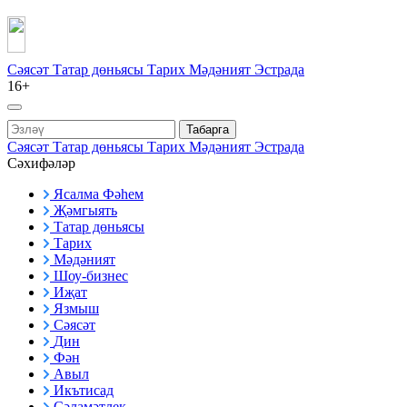
Сәясәт
Татар дөньясы
Тарих
Мәдәният
Эстрада
16+
Табарга
Сәясәт
Татар дөньясы
Тарих
Мәдәният
Эстрада
Сәхифәләр
Ясалма Фәһем
Җәмгыять
Татар дөньясы
Тарих
Мәдәният
Шоу-бизнес
Иҗат
Язмыш
Сәясәт
Дин
Фән
Авыл
Икътисад
Сәламәтлек