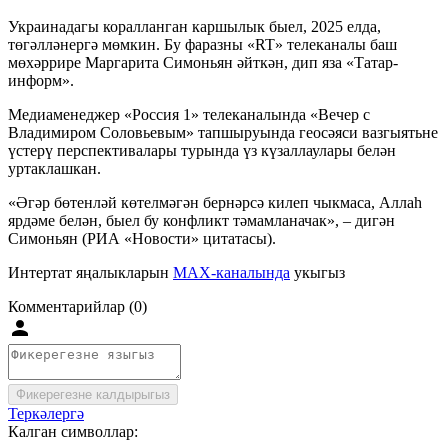
Украинадагы коралланган каршылык быел, 2025 елда,
төгәлләнергә мөмкин. Бу фаразны «RT» телеканалы баш
мөхәррире Маргарита Симоньян
әйткән, дип яза «Татар-
информ».
Медиаменеджер «Россия 1» телеканалында «Вечер с
Владимиром Соловьевым» тапшыруында геосәяси вазгыятьне
үстерү перспективалары турында үз күзаллаулары белән
уртаклашкан.
«Әгәр бөтенләй көтелмәгән бернәрсә килеп чыкмаса, Аллаһ
ярдәме белән, быел бу конфликт тәмамланачак», – дигән
Симоньян (РИА «Новости» цитатасы).
Интертат яңалыкларын
MAX-каналында
укыгыз
Комментарийлар (0)
Фикерегезне калдырыгыз
Теркәлергә
Калган символлар: