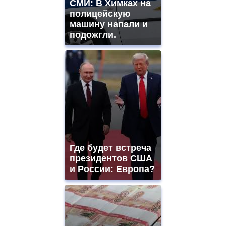
СМИ: В Химках на
полицейскую
машину напали и
подожгли.
Где будет встреча
президентов США
и России: Европа?