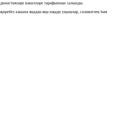
 династияләре вәкилләре тарафыннан салынды.
 җиребез хакына яңадан-яңа иҗади уңышлар, сәламәтлек һәм