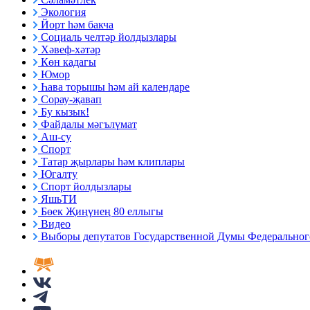
Экология
Йорт һәм бакча
Социаль челтәр йолдызлары
Хәвеф-хәтәр
Көн кадагы
Юмор
Һава торышы һәм ай календаре
Сорау-җавап
Бу кызык!
Файдалы мәгълүмат
Аш-су
Спорт
Татар җырлары һәм клиплары
Югалту
Спорт йолдызлары
ЯшьТИ
Бөек Җиңүнең 80 еллыгы
Видео
Выборы депутатов Государственной Думы Федерального