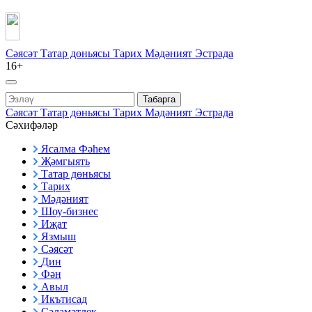
Сәясәт
Татар дөньясы
Тарих
Мәдәният
Эстрада
16+
Табарга
Сәясәт
Татар дөньясы
Тарих
Мәдәният
Эстрада
Сәхифәләр
Ясалма Фәһем
Җәмгыять
Татар дөньясы
Тарих
Мәдәният
Шоу-бизнес
Иҗат
Язмыш
Сәясәт
Дин
Фән
Авыл
Икътисад
Сәламәтлек