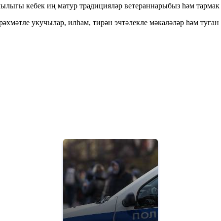
лылыгы кебек иң матур традицияләр ветераннарыбыз һәм тармак
әхмәтле укучылар, илһам, тирән эчтәлекле мәкаләләр һәм туган