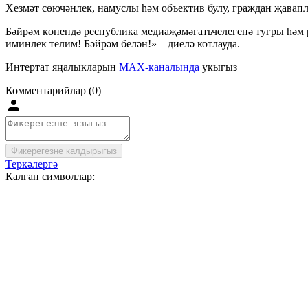
Хезмәт сөючәнлек, намуслы һәм объектив булу, граждан җавап
Бәйрәм көнендә республика медиаҗәмәгатьчелегенә тугры һәм р
иминлек телим! Бәйрәм белән!» – диелә котлауда.
Интертат яңалыкларын
MAX-каналында
укыгыз
Комментарийлар (0)
Фикерегезне калдырыгыз
Теркәлергә
Калган символлар: