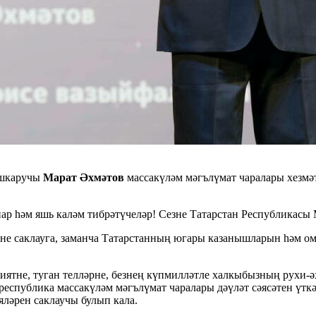
ашкаручы
Марат Әхмәтов
массакүләм мәгълүмат чаралары хезмә
ар һәм яшь каләм тибрәтүчеләр! Сезне Татарстан Республикасы 
терне саклауга, заманча Татарстанның югары казанышларын һәм
әниятне, туган телләрне, безнең күпмилләтле халкыбызның рух
еспублика массакүләм мәгълүмат чаралары дәүләт сәясәтен үтк
ләрен саклаучы булып кала.