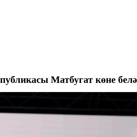
публикасы Матбугат көне бел