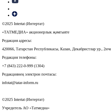
©2025 Intertat (Интертат)
«ТАТМЕДИА» акционерлык җәмгыяте
Редакция адресы:
420066, Татарстан Республикасы, Казан, Декабристлар ур., 2нче
Редакция телефоны:
+7 (843) 222-0-999 (1304)
Редакциянең электрон почтасы:
infotat@tatar-inform.ru
©2025 Intertat (Интертат)
Учредитель АО «Татмедиа»