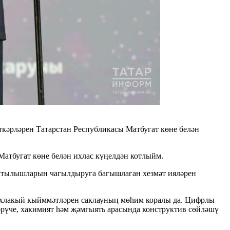
ткәрләрен
Татарстан Республикасы Матбугат көне белән
Матбугат көне белән ихлас күңелдән котлыйм.
 омтылышларын чагылдыруга багышлаган хезмәт ияләрен
и-әхлакый кыйммәтләрен саклауның мөһим коралы да. Цифрлы
әрүче, хакимият һәм җәмгыять арасында конструктив сөйләшү