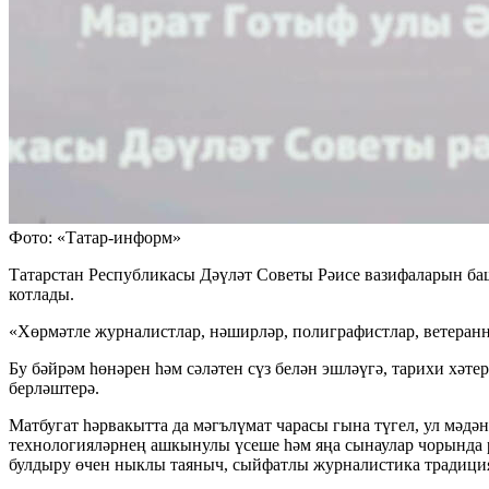
Фото: «Татар-информ»
Татарстан Республикасы Дәүләт Советы Рәисе вазифаларын б
котлады.
«Хөрмәтле журналистлар, нәширләр, полиграфистлар, ветеранн
Бу бәйрәм һөнәрен һәм сәләтен сүз белән эшләүгә, тарихи хә
берләштерә.
Матбугат һәрвакытта да мәгълүмат чарасы гына түгел, ул мәд
технологияләрнең ашкынулы үсеше һәм яңа сынаулар чорында р
булдыру өчен ныклы таяныч, сыйфатлы журналистика традиция