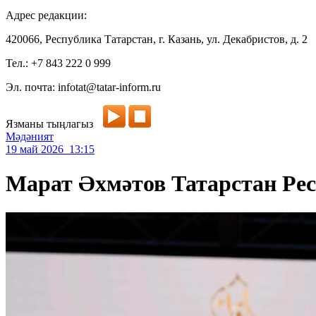
Адрес редакции:
420066, Республика Татарстан, г. Казань, ул. Декабристов, д. 2
Тел.: +7 843 222 0 999
Эл. почта: infotat@tatar-inform.ru
Язманы тыңлагыз
Мәдәният
19 май 2026 13:15
Марат Әхмәтов Татарстан Рес