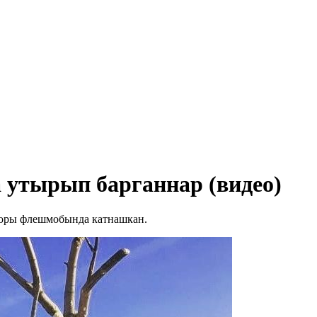
 утырып барганнар (видео)
оры флешмобында катнашкан.