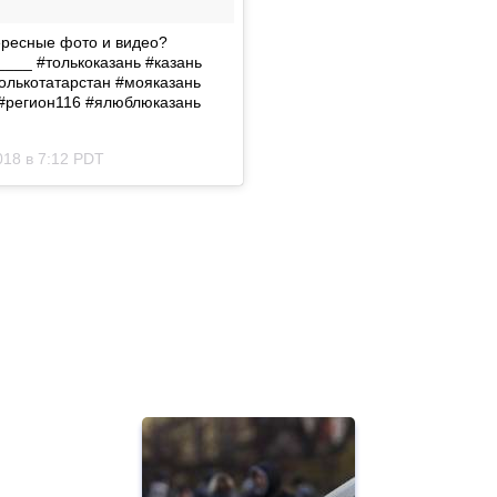
ересные фото и видео?
____ #толькоказань #казань
толькотатарстан #мояказань
6 #регион116 #ялюблюказань
018 в 7:12 PDT