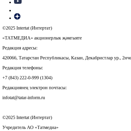
©2025 Intertat (Интертат)
«ТАТМЕДИА» акционерлык җәмгыяте
Редакция адресы:
420066, Татарстан Республикасы, Казан, Декабристлар ур., 2нче
Редакция телефоны:
+7 (843) 222-0-999 (1304)
Редакциянең электрон почтасы:
infotat@tatar-inform.ru
©2025 Intertat (Интертат)
Учредитель АО «Татмедиа»