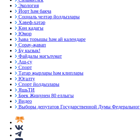
Экология
Йорт һәм бакча
Социаль челтәр йолдызлары
Хәвеф-хәтәр
Көн кадагы
Юмор
Һава торышы һәм ай календаре
Сорау-җавап
Бу кызык!
Файдалы мәгълүмат
Аш-су
Спорт
Татар җырлары һәм клиплары
Югалту
Спорт йолдызлары
ЯшьТИ
Бөек Җиңүнең 80 еллыгы
Видео
Выборы депутатов Государственной Думы Федерального