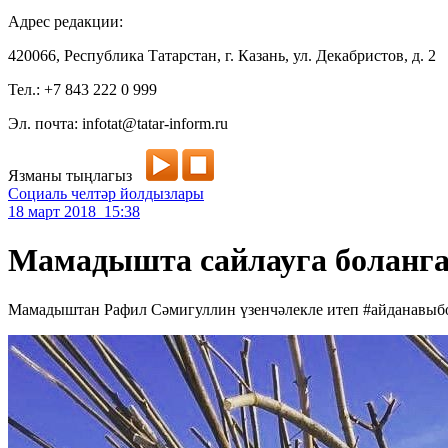
Адрес редакции:
420066, Республика Татарстан, г. Казань, ул. Декабристов, д. 2
Тел.: +7 843 222 0 999
Эл. почта: infotat@tatar-inform.ru
Язманы тыңлагыз
Социаль челтәр йолдызлары
18 март 2018 15:38
Мамадышта сайлауга боланга
Мамадыштан Рафил Сәмигуллин үзенчәлекле итеп #айданавыб