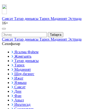
Сәясәт
Татар дөньясы
Тарих
Мәдәният
Эстрада
16+
Табарга
Сәясәт
Татар дөньясы
Тарих
Мәдәният
Эстрада
Сәхифәләр
Ясалма Фәһем
Җәмгыять
Татар дөньясы
Тарих
Мәдәният
Шоу-бизнес
Иҗат
Язмыш
Сәясәт
Дин
Фән
Авыл
Икътисад
Сәламәтлек