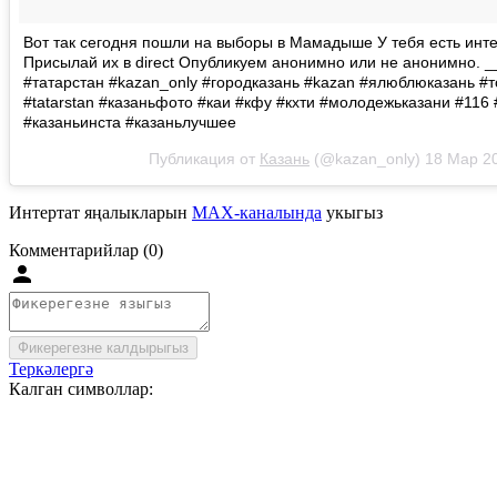
Вот так сегодня пошли на выборы в Мамадыше У тебя есть инт
Присылай их в direct Опубликуем анонимно или не анонимно. _
#татарстан #kazan_only #городказань #kazan #ялюблюказань #
#tatarstan #казаньфото #каи #кфу #кхти #молодежьказани #11
#казаньинста #казаньлучшее
Публикация от
Казань
(@kazan_only)
18 Мар 2
Интертат яңалыкларын
MAX-каналында
укыгыз
Комментарийлар (0)
Фикерегезне калдырыгыз
Теркәлергә
Калган символлар: