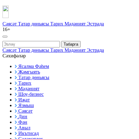
Сәясәт
Татар дөньясы
Тарих
Мәдәният
Эстрада
16+
Табарга
Сәясәт
Татар дөньясы
Тарих
Мәдәният
Эстрада
Сәхифәләр
Ясалма Фәһем
Җәмгыять
Татар дөньясы
Тарих
Мәдәният
Шоу-бизнес
Иҗат
Язмыш
Сәясәт
Дин
Фән
Авыл
Икътисад
Сәламәтлек