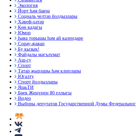
Экология
Йорт һәм бакча
Социаль челтәр йолдызлары
Хәвеф-хәтәр
Көн кадагы
Юмор
Һава торышы һәм ай календаре
Сорау-җавап
Бу кызык!
Файдалы мәгълүмат
Аш-су
Спорт
Татар җырлары һәм клиплары
Югалту
Спорт йолдызлары
ЯшьТИ
Бөек Җиңүнең 80 еллыгы
Видео
Выборы депутатов Государственной Думы Федерального