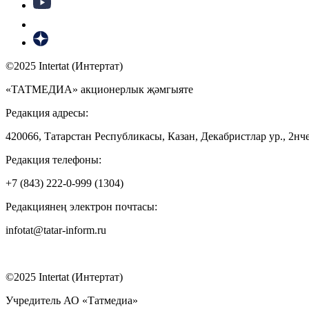
©2025 Intertat (Интертат)
«ТАТМЕДИА» акционерлык җәмгыяте
Редакция адресы:
420066, Татарстан Республикасы, Казан, Декабристлар ур., 2нче
Редакция телефоны:
+7 (843) 222-0-999 (1304)
Редакциянең электрон почтасы:
infotat@tatar-inform.ru
©2025 Intertat (Интертат)
Учредитель АО «Татмедиа»