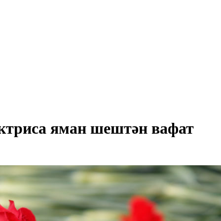
ктриса яман шештән вафат