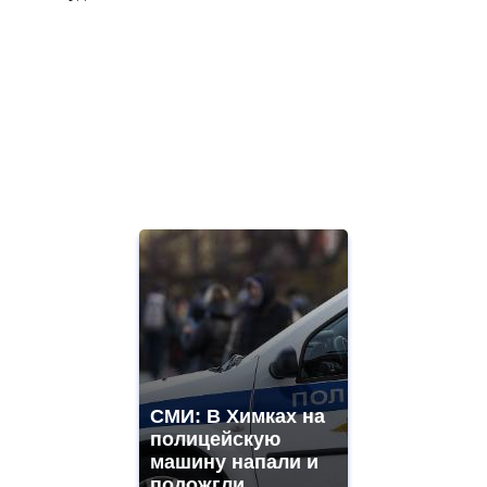
СМИ: В Химках на
полицейскую
машину напали и
подожгли.