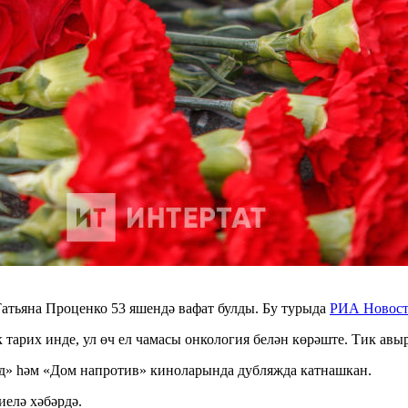
тьяна Проценко 53 яшендә вафат булды. Бу турыда
РИА Новос
тарих инде, ул өч ел чамасы онкология белән көрәште. Тик авы
нд» һәм «Дом напротив» киноларында дубляжда катнашкан.
иелә хәбәрдә.