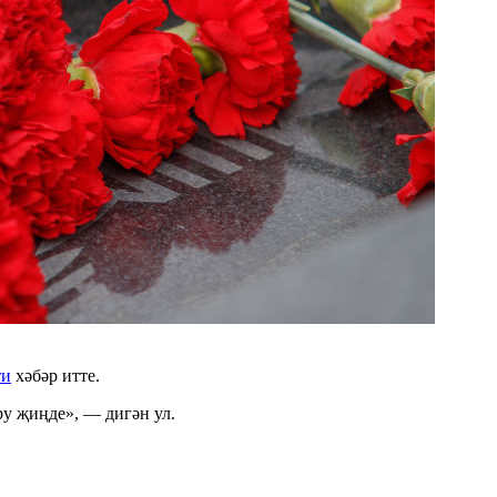
ти
хәбәр итте.
ру җиңде», — дигән ул.