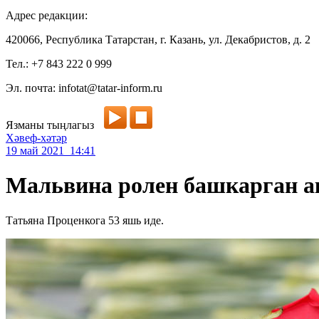
Адрес редакции:
420066, Республика Татарстан, г. Казань, ул. Декабристов, д. 2
Тел.: +7 843 222 0 999
Эл. почта: infotat@tatar-inform.ru
Язманы тыңлагыз
Хәвеф-хәтәр
19 май 2021 14:41
Мальвина ролен башкарган а
Татьяна Проценкога 53 яшь иде.