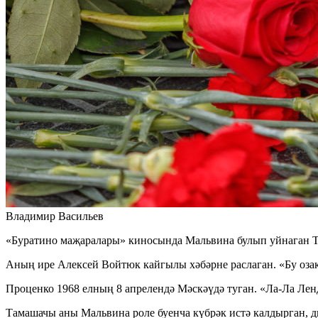
Владимир Васильев
«Буратино маҗаралары» киносында Мальвина булып уйнаган Та
Аның ире Алексей Войтюк кайгылы хәбәрне раслаган. «Бу озак 
Проценко 1968 елның 8 апрелендә Мәскәүдә туган. «Ла-Ла Ле
Тамашачы аны Мальвина роле буенча күбрәк истә калдырган, д