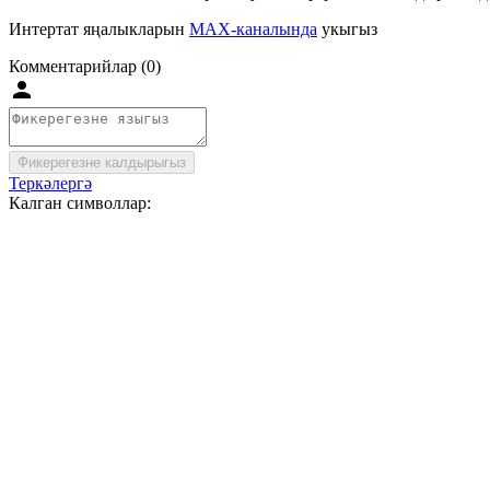
Интертат яңалыкларын
MAX-каналында
укыгыз
Комментарийлар (0)
Фикерегезне калдырыгыз
Теркәлергә
Калган символлар: