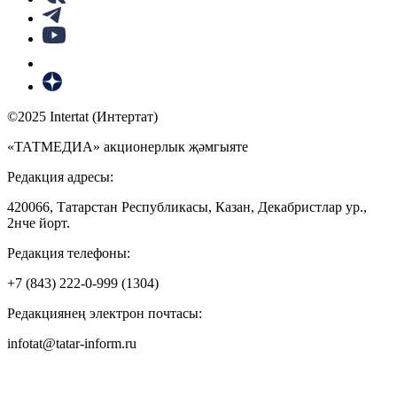
©2025 Intertat (Интертат)
«ТАТМЕДИА» акционерлык җәмгыяте
Редакция адресы:
420066, Татарстан Республикасы, Казан, Декабристлар ур.,
2нче йорт.
Редакция телефоны:
+7 (843) 222-0-999 (1304)
Редакциянең электрон почтасы:
infotat@tatar-inform.ru