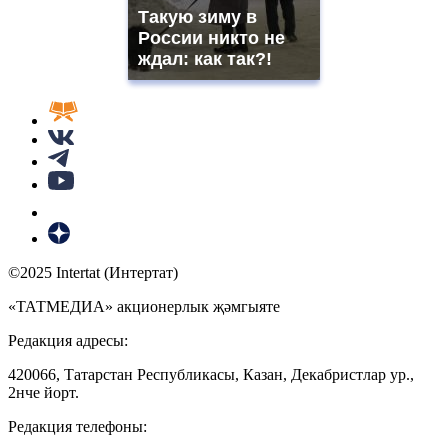
Такую зиму в
России никто не
ждал: как так?!
©2025 Intertat (Интертат)
«ТАТМЕДИА» акционерлык җәмгыяте
Редакция адресы:
420066, Татарстан Республикасы, Казан, Декабристлар ур.,
2нче йорт.
Редакция телефоны: