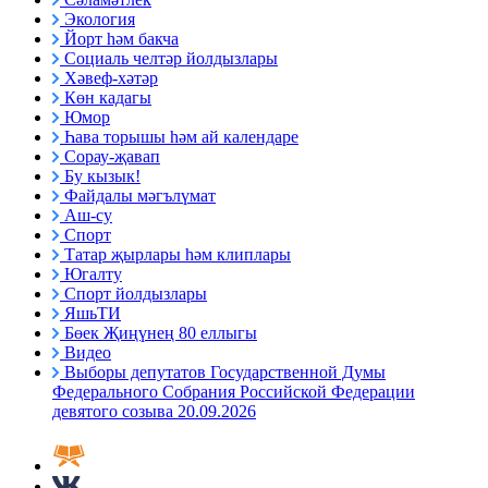
Экология
Йорт һәм бакча
Социаль челтәр йолдызлары
Хәвеф-хәтәр
Көн кадагы
Юмор
Һава торышы һәм ай календаре
Сорау-җавап
Бу кызык!
Файдалы мәгълүмат
Аш-су
Спорт
Татар җырлары һәм клиплары
Югалту
Спорт йолдызлары
ЯшьТИ
Бөек Җиңүнең 80 еллыгы
Видео
Выборы депутатов Государственной Думы
Федерального Собрания Российской Федерации
девятого созыва 20.09.2026