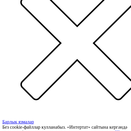
Барлык язмалар
Без cookie-файллар кулланабыз. «Интертат» сайтына кергәндә