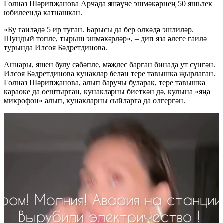
Гөлназ Шәрипҗанова Арчада яшәүче эшмәкәрнең 50 яшьлек
юбилеенда катнашкан.
«Бу гаиләдә 5 ир туган. Барысы да бер өлкәдә эшлиләр.
Шундый төпле, тырыш эшмәкәрләр», – дип яза әлеге гаилә
турында Илсөя Бәдретдинова.
Аннары, яшен булу сәбәпле, мәҗлес барган бинада ут сүнгән.
Илсөя Бәдретдинова кунаклар белән тере тавышка җырлаган.
Гөлназ Шәрипҗанова, алып баручы буларак, тере тавышка
караоке да оештырган, кунакларны биеткән дә, кулына «яңа
микрофон» алып, кунакларны сыйларга да өлгергән.