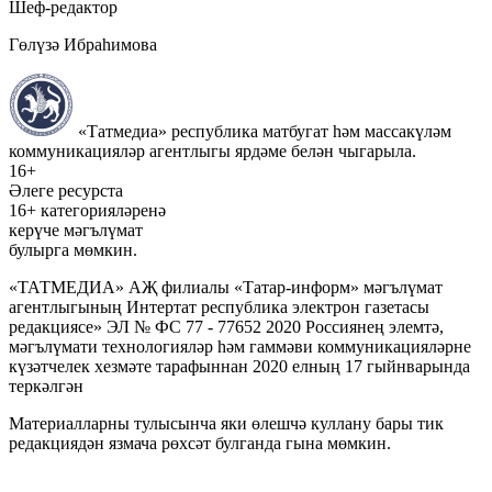
Шеф-редактор
Гөлүзә Ибраһимова
«Татмедиа» республика матбугат һәм массакүләм
коммуникацияләр агентлыгы ярдәме белән чыгарыла.
16+
Әлеге ресурста
16+ категорияләренә
керүче мәгълүмат
булырга мөмкин.
«ТАТМЕДИА» АҖ филиалы «Татар-информ» мәгълүмат
агентлыгының Интертат республика электрон газетасы
редакциясе» ЭЛ № ФС 77 - 77652 2020 Россиянең элемтә,
мәгълүмати технологияләр һәм гаммәви коммуникацияләрне
күзәтчелек хезмәте тарафыннан 2020 елның 17 гыйнварында
теркәлгән
Материалларны тулысынча яки өлешчә куллану бары тик
редакциядән язмача рөхсәт булганда гына мөмкин.