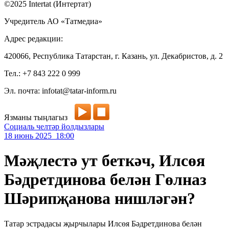
©2025 Intertat (Интертат)
Учредитель АО «Татмедиа»
Адрес редакции:
420066, Республика Татарстан, г. Казань, ул. Декабристов, д. 2
Тел.: +7 843 222 0 999
Эл. почта: infotat@tatar-inform.ru
Язманы тыңлагыз
Социаль челтәр йолдызлары
18 июнь 2025 18:00
Мәҗлестә ут беткәч, Илсөя
Бәдретдинова белән Гөлназ
Шәрипҗанова нишләгән?
Татар эстрадасы җырчылары Илсөя Бәдретдинова белән