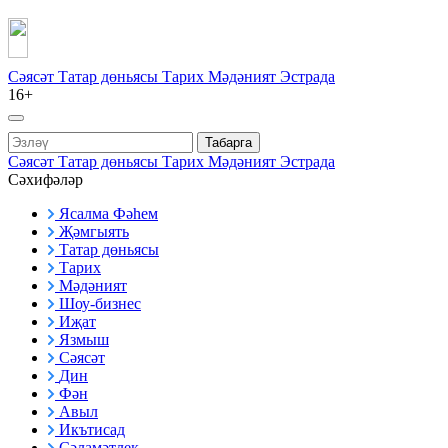
Сәясәт
Татар дөньясы
Тарих
Мәдәният
Эстрада
16+
Табарга
Сәясәт
Татар дөньясы
Тарих
Мәдәният
Эстрада
Сәхифәләр
Ясалма Фәһем
Җәмгыять
Татар дөньясы
Тарих
Мәдәният
Шоу-бизнес
Иҗат
Язмыш
Сәясәт
Дин
Фән
Авыл
Икътисад
Сәламәтлек