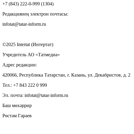
+7 (843) 222-0-999 (1304)
Редакциянең электрон почтасы:
infotat@tatar-inform.ru
©2025 Intertat (Интертат)
Учредитель АО «Татмедиа»
Адрес редакции:
420066, Республика Татарстан, г. Казань, ул. Декабристов, д. 2
Тел.: +7 843 222 0 999
Эл. почта: infotat@tatar-inform.ru
Баш мөхәррир
Рөстәм Гәрәев