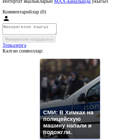
Интертат яңалыкларын
MAX-каналында
укыгыз
Комментарийлар (0)
Фикерегезне калдырыгыз
Теркәлергә
Калган символлар:
СМИ: В Химках на
полицейскую
машину напали и
подожгли.