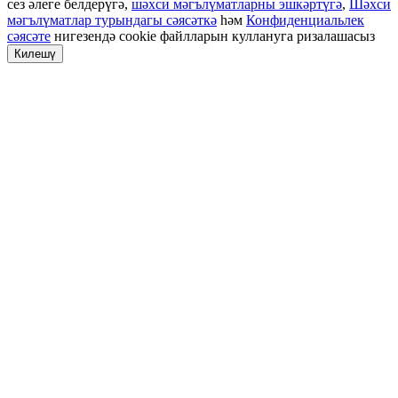
сез әлеге белдерүгә,
шәхси мәгълүматларны эшкәртүгә
,
Шәхси
мәгълүматлар турындагы сәясәткә
һәм
Конфиденциальлек
сәясәте
нигезендә cookie файлларын куллануга ризалашасыз
Килешү