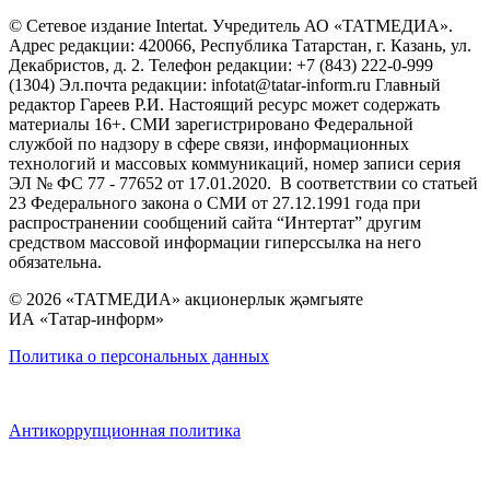
© Сетевое издание Intertat. Учредитель АО «ТАТМЕДИА».
Адрес редакции: 420066, Республика Татарстан, г. Казань, ул.
Декабристов, д. 2. Телефон редакции: +7 (843) 222-0-999
(1304) Эл.почта редакции: infotat@tatar-inform.ru Главный
редактор Гареев Р.И. Настоящий ресурс может содержать
материалы 16+. СМИ зарегистрировано Федеральной
службой по надзору в сфере связи, информационных
технологий и массовых коммуникаций, номер записи серия
ЭЛ № ФС 77 - 77652 от 17.01.2020. В соответствии со статьей
23 Федерального закона о СМИ от 27.12.1991 года при
распространении сообщений сайта “Интертат” другим
средством массовой информации гиперссылка на него
обязательна.
© 2026 «ТАТМЕДИА» акционерлык җәмгыяте
ИА «Татар-информ»
Политика о персональных данных
Антикоррупционная политика