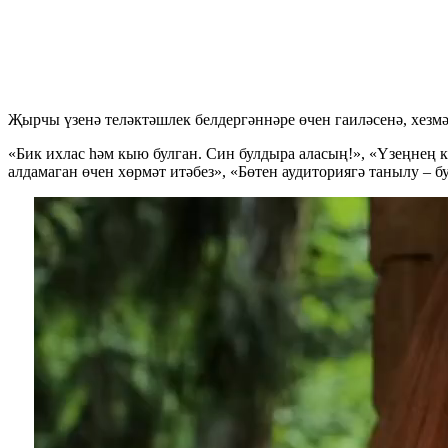
Җырчы үзенә теләктәшлек белдергәннәре өчен гаиләсенә, хезм
«Бик ихлас һәм кыю булган. Син булдыра аласың!», «Үзеңнең кө
алдамаган өчен хөрмәт итәбез», «Бөтен аудиториягә танылу – 