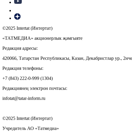
©2025 Intertat (Интертат)
«ТАТМЕДИА» акционерлык җәмгыяте
Редакция адресы:
420066, Татарстан Республикасы, Казан, Декабристлар ур., 2нче
Редакция телефоны:
+7 (843) 222-0-999 (1304)
Редакциянең электрон почтасы:
infotat@tatar-inform.ru
©2025 Intertat (Интертат)
Учредитель АО «Татмедиа»