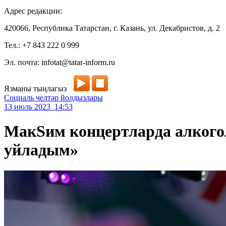
Адрес редакции:
420066, Республика Татарстан, г. Казань, ул. Декабристов, д. 2
Тел.: +7 843 222 0 999
Эл. почта: infotat@tatar-inform.ru
Язманы тыңлагыз
Социаль челтәр йолдызлары
13 июль 2023 14:53
МакSим концертларда алкого
уйладым»