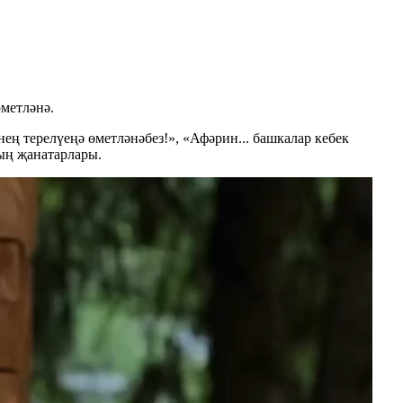
өметләнә.
нең терелүеңә өметләнәбез!», «Афәрин... башкалар кебек
ның җанатарлары.