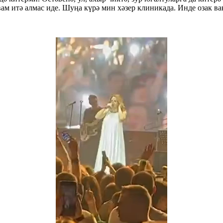
 итә алмас иде. Шуңа күрә мин хәзер клиникада. Инде озак ва