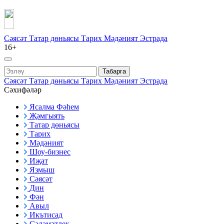
Сәясәт
Татар дөньясы
Тарих
Мәдәният
Эстрада
16+
Табарга
Сәясәт
Татар дөньясы
Тарих
Мәдәният
Эстрада
Сәхифәләр
Ясалма Фәһем
Җәмгыять
Татар дөньясы
Тарих
Мәдәният
Шоу-бизнес
Иҗат
Язмыш
Сәясәт
Дин
Фән
Авыл
Икътисад
Сәламәтлек