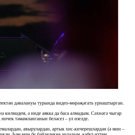
лектән дәвалануы турында видео-мөрәҗәгать урнаштырган.
ә килмәдем, ә инде аякка да баса алмадым. Сәхнәгә чыгар
ничек тәмамланганын беләсез – ул өзелде.
малардан, авырулардан, артык хис-кичерешләрдән (ә мин –
 икән. Һәм мин бу бәйлелекне аңладым, кабул иттем,