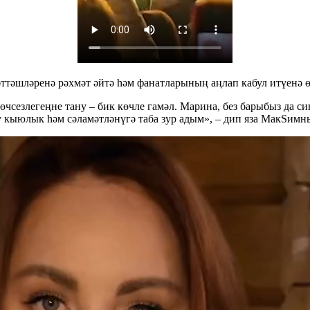
әттәшләренә рәхмәт әйтә һәм фанатларының аңлап кабул итүенә 
чсезлегеңне тану – бик көчле гамәл. Марина, без барыбыз да си
бу кыюлык һәм сәламәтләнүгә таба зур адым», – дип яза МакSим