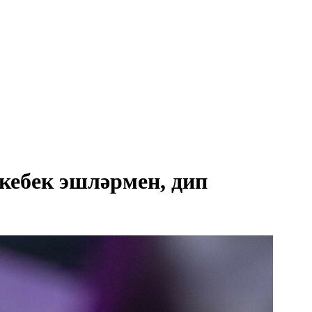
кебек эшләрмен, дип