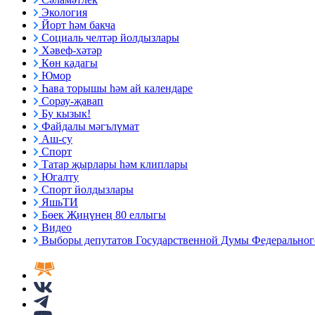
Экология
Йорт һәм бакча
Социаль челтәр йолдызлары
Хәвеф-хәтәр
Көн кадагы
Юмор
Һава торышы һәм ай календаре
Сорау-җавап
Бу кызык!
Файдалы мәгълүмат
Аш-су
Спорт
Татар җырлары һәм клиплары
Югалту
Спорт йолдызлары
ЯшьТИ
Бөек Җиңүнең 80 еллыгы
Видео
Выборы депутатов Государственной Думы Федерального