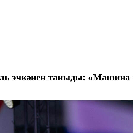
ль эчкәнен таныды: «Машина 