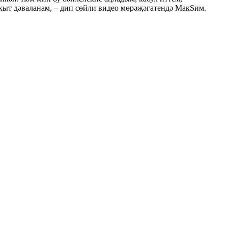
кыт дәваланам, – дип сөйли видео мөрәҗәгатендә МакSим.