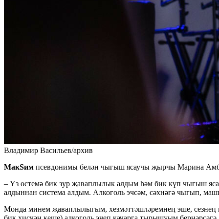
Владимир Васильев/архив
МакSим
псевдонимы белән чыгыш ясаучы җырчы Марина Амбро
– Үз өстемә бик зур җаваплылык алдым һәм бик күп чыгыш ясар
алдыннан система алдым. Алкоголь эчсәм, сәхнәгә чыгып, маш
Монда минем җаваплылыгым, хезмәттәшләремнең эше, сезнең м
бик хисчән кеше) алкоголь эчеп качарга тырышуым бернәрсәгә д