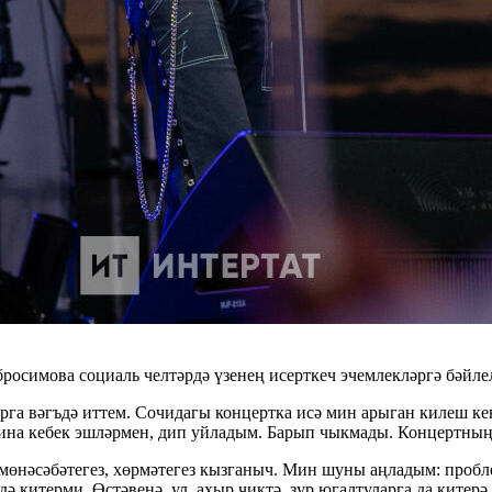
симова социаль челтәрдә үзенең исерткеч эчемлекләргә бәйле
га вәгъдә иттем. Сочидагы концертка исә мин арыган килеш кен
ина кебек эшләрмен, дип уйладым. Барып чыкмады. Концертның 
өнәсәбәтегез, хөрмәтегез кызганыч. Мин шуны аңладым: пробле
ә китерми. Өстәвенә, ул, ахыр чиктә, зур югалтуларга да китерә