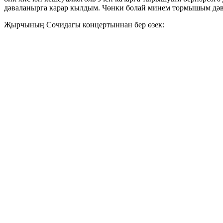
дәваланырга карар кылдым. Чөнки болай минем тормышым дәвам
Җырчының Сочидагы концертыннан бер өзек: