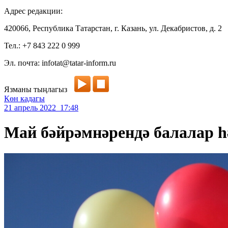
Адрес редакции:
420066, Республика Татарстан, г. Казань, ул. Декабристов, д. 2
Тел.: +7 843 222 0 999
Эл. почта: infotat@tatar-inform.ru
Язманы тыңлагыз
Көн кадагы
21 апрель 2022 17:48
Май бәйрәмнәрендә балалар һ