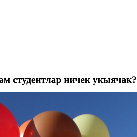
әм студентлар ничек укыячак?