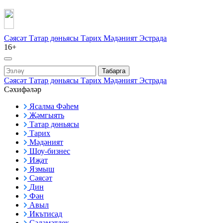
Сәясәт
Татар дөньясы
Тарих
Мәдәният
Эстрада
16+
Табарга
Сәясәт
Татар дөньясы
Тарих
Мәдәният
Эстрада
Сәхифәләр
Ясалма Фәһем
Җәмгыять
Татар дөньясы
Тарих
Мәдәният
Шоу-бизнес
Иҗат
Язмыш
Сәясәт
Дин
Фән
Авыл
Икътисад
Сәламәтлек