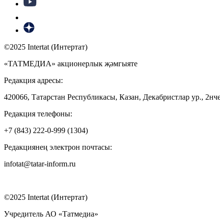
©2025 Intertat (Интертат)
«ТАТМЕДИА» акционерлык җәмгыяте
Редакция адресы:
420066, Татарстан Республикасы, Казан, Декабристлар ур., 2нче
Редакция телефоны:
+7 (843) 222-0-999 (1304)
Редакциянең электрон почтасы:
infotat@tatar-inform.ru
©2025 Intertat (Интертат)
Учредитель АО «Татмедиа»