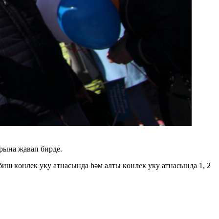
рына җавап бирде.
биш көнлек уку атнасында һәм алты көнлек уку атнасында 1, 2