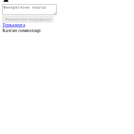
Фикерегезне калдырыгыз
Теркәлергә
Калган символлар: