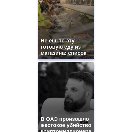
Не ешьте эту
готовую еду из
магазина: список
В ОАЭ произошло
жестокое убийство
криптомиллионера