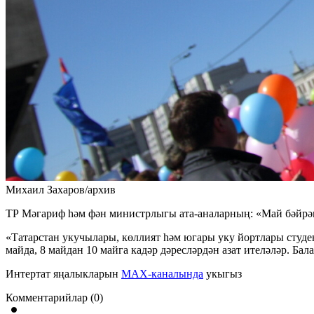
Михаил Захаров/архив
ТР Мәгариф һәм фән министрлыгы ата-аналарның: «Май бәйрәм
«Татарстан укучылары, көллият һәм югары уку йортлары студен
майда, 8 майдан 10 майга кадәр дәресләрдән азат ителәләр. Бал
Интертат яңалыкларын
MAX-каналында
укыгыз
Комментарийлар (0)