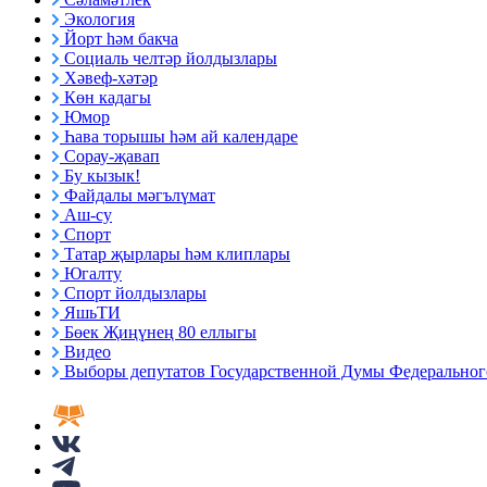
Экология
Йорт һәм бакча
Социаль челтәр йолдызлары
Хәвеф-хәтәр
Көн кадагы
Юмор
Һава торышы һәм ай календаре
Сорау-җавап
Бу кызык!
Файдалы мәгълүмат
Аш-су
Спорт
Татар җырлары һәм клиплары
Югалту
Спорт йолдызлары
ЯшьТИ
Бөек Җиңүнең 80 еллыгы
Видео
Выборы депутатов Государственной Думы Федерального