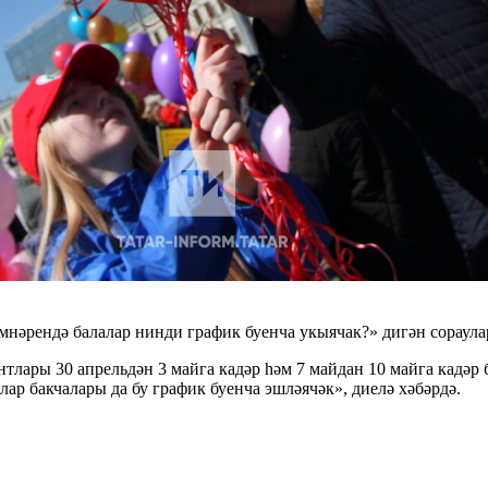
нәрендә балалар нинди график буенча укыячак?» дигән сораула
тлары 30 апрельдән 3 майга кадәр һәм 7 майдан 10 майга кадәр 
алар бакчалары да бу график буенча эшләячәк», диелә хәбәрдә.