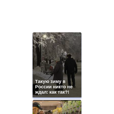
Такую зиму в
России никто не
ждал: как так?!