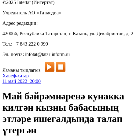
©2025 Intertat (Интертат)
Учредитель АО «Татмедиа»
Адрес редакции:
420066, Республика Татарстан, г. Казань, ул. Декабристов, д. 2
Тел.: +7 843 222 0 999
Эл. почта: infotat@tatar-inform.ru
Язманы тыңлагыз
Хәвеф-хәтәр
11 май 2022 20:00
Май бәйрәмнәренә кунакка
килгән кызны бабасының
этләре ишегалдында талап
үтергән