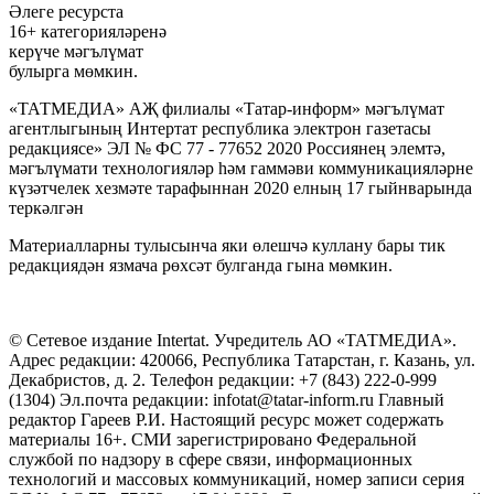
Әлеге ресурста
16+ категорияләренә
керүче мәгълүмат
булырга мөмкин.
«ТАТМЕДИА» АҖ филиалы «Татар-информ» мәгълүмат
агентлыгының Интертат республика электрон газетасы
редакциясе» ЭЛ № ФС 77 - 77652 2020 Россиянең элемтә,
мәгълүмати технологияләр һәм гаммәви коммуникацияләрне
күзәтчелек хезмәте тарафыннан 2020 елның 17 гыйнварында
теркәлгән
Материалларны тулысынча яки өлешчә куллану бары тик
редакциядән язмача рөхсәт булганда гына мөмкин.
© Сетевое издание Intertat. Учредитель АО «ТАТМЕДИА».
Адрес редакции: 420066, Республика Татарстан, г. Казань, ул.
Декабристов, д. 2. Телефон редакции: +7 (843) 222-0-999
(1304) Эл.почта редакции: infotat@tatar-inform.ru Главный
редактор Гареев Р.И. Настоящий ресурс может содержать
материалы 16+. СМИ зарегистрировано Федеральной
службой по надзору в сфере связи, информационных
технологий и массовых коммуникаций, номер записи серия