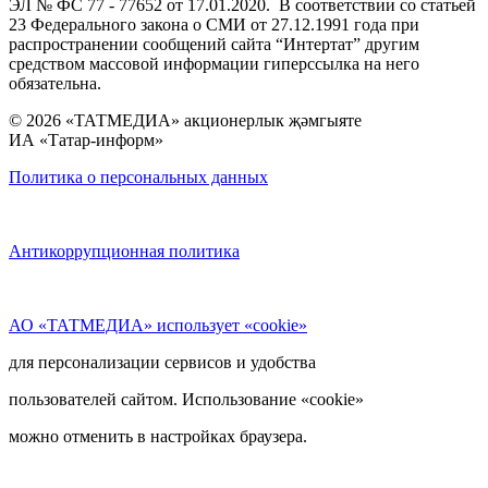
ЭЛ № ФС 77 - 77652 от 17.01.2020. В соответствии со статьей
23 Федерального закона о СМИ от 27.12.1991 года при
распространении сообщений сайта “Интертат” другим
средством массовой информации гиперссылка на него
обязательна.
© 2026 «ТАТМЕДИА» акционерлык җәмгыяте
ИА «Татар-информ»
Политика о персональных данных
Антикоррупционная политика
АО «ТАТМЕДИА» использует «cookie»
для персонализации сервисов и удобства
пользователей сайтом. Использование «cookie»
можно отменить в настройках браузера.