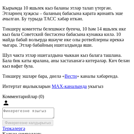
Кырымда 10 яшьлек кыз баланы этләр талап үтергән.
Этләрнең хуҗасы – баланың бабасына карата җинаять эше
ачылган. Бу турыда ТАСС хәбәр иткән.
Тикшерү комитеты белешмәсе буенча, 10 һәм 14 яшьлек ике
кыз бала Советский бистәсенә бабасына кунакка килә. 10
майда бабай вольерда яшәүче ике олы ротвейлерны иреккә
чыгара. Этләр бабайның ишегалдында яши.
Шул чакта этләр ишегалдына чыккан кыз балага ташлана.
Бала бик каты яралана, аны хастаханәгә китерәләр. Кич белән
кыз вафат була.
Тикшерү эшләре бара, диелә «
Вести
» каналы хәбәрендә.
Интертат яңалыкларын
MAX-каналында
укыгыз
Комментарийлар (0)
Фикерегезне калдырыгыз
Теркәлергә
Калган символлар: