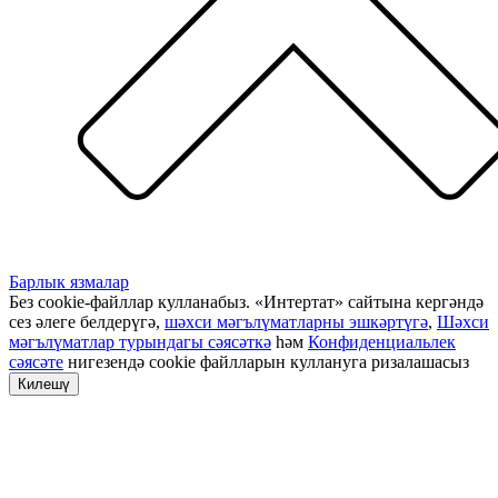
Барлык язмалар
Без cookie-файллар кулланабыз. «Интертат» сайтына кергәндә
сез әлеге белдерүгә,
шәхси мәгълүматларны эшкәртүгә
,
Шәхси
мәгълүматлар турындагы сәясәткә
һәм
Конфиденциальлек
сәясәте
нигезендә cookie файлларын куллануга ризалашасыз
Килешү