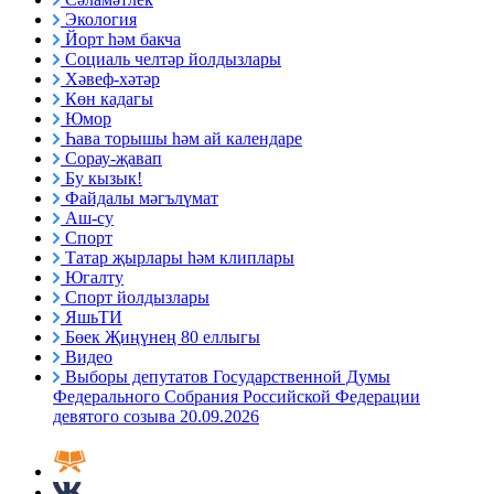
Экология
Йорт һәм бакча
Социаль челтәр йолдызлары
Хәвеф-хәтәр
Көн кадагы
Юмор
Һава торышы һәм ай календаре
Сорау-җавап
Бу кызык!
Файдалы мәгълүмат
Аш-су
Спорт
Татар җырлары һәм клиплары
Югалту
Спорт йолдызлары
ЯшьТИ
Бөек Җиңүнең 80 еллыгы
Видео
Выборы депутатов Государственной Думы
Федерального Собрания Российской Федерации
девятого созыва 20.09.2026