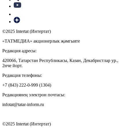
©2025 Intertat (Интертат)
«ТАТМЕДИА» акционерлык җәмгыяте
Редакция адресы:
420066, Татарстан Республикасы, Казан, Декабристлар ур.,
2нче йорт.
Редакция телефоны:
+7 (843) 222-0-999 (1304)
Редакциянең электрон почтасы:
infotat@tatar-inform.ru
©2025 Intertat (Интертат)