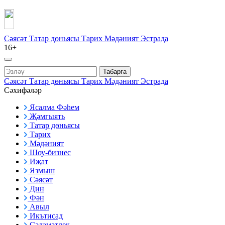
Сәясәт
Татар дөньясы
Тарих
Мәдәният
Эстрада
16+
Табарга
Сәясәт
Татар дөньясы
Тарих
Мәдәният
Эстрада
Сәхифәләр
Ясалма Фәһем
Җәмгыять
Татар дөньясы
Тарих
Мәдәният
Шоу-бизнес
Иҗат
Язмыш
Сәясәт
Дин
Фән
Авыл
Икътисад
Сәламәтлек