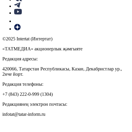
©2025 Intertat (Интертат)
«ТАТМЕДИА» акционерлык җәмгыяте
Редакция адресы:
420066, Татарстан Республикасы, Казан, Декабристлар ур.,
2нче йорт.
Редакция телефоны:
+7 (843) 222-0-999 (1304)
Редакциянең электрон почтасы:
infotat@tatar-inform.ru