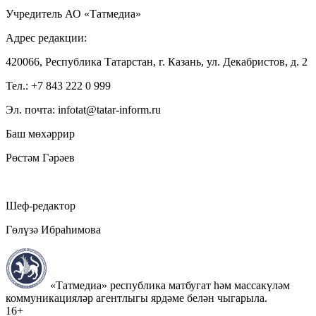
Учредитель АО «Татмедиа»
Адрес редакции:
420066, Республика Татарстан, г. Казань, ул. Декабристов, д. 2
Тел.: +7 843 222 0 999
Эл. почта: infotat@tatar-inform.ru
Баш мөхәррир
Рөстәм Гәрәев
Шеф-редактор
Гөлүзә Ибраһимова
«Татмедиа» республика матбугат һәм массакүләм
коммуникацияләр агентлыгы ярдәме белән чыгарыла.
16+