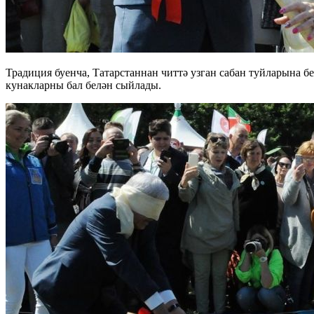
Традиция буенча, Татарстаннан читтә узган сабан туйларына 
кунакларны бал белән сыйлады.