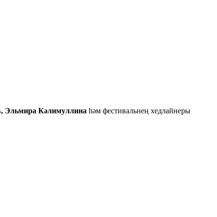
, Эльмира Кәлимуллина
һәм фестивальнең хедлайнеры