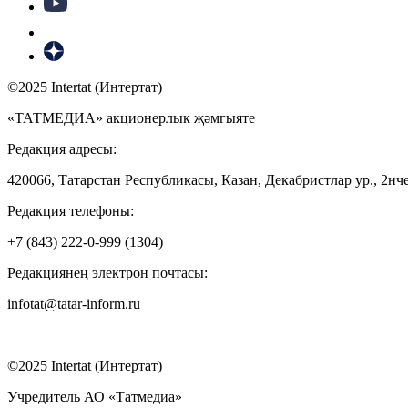
©2025 Intertat (Интертат)
«ТАТМЕДИА» акционерлык җәмгыяте
Редакция адресы:
420066, Татарстан Республикасы, Казан, Декабристлар ур., 2нче
Редакция телефоны:
+7 (843) 222-0-999 (1304)
Редакциянең электрон почтасы:
infotat@tatar-inform.ru
©2025 Intertat (Интертат)
Учредитель АО «Татмедиа»