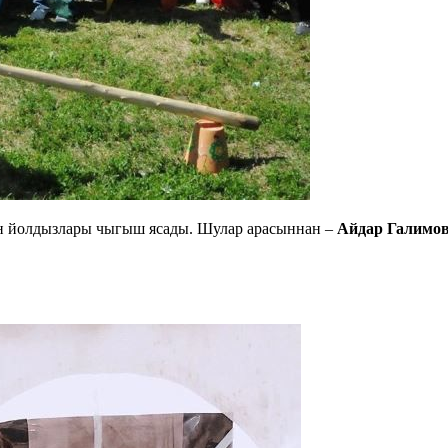
ан йолдызлары чыгыш ясады. Шулар арасыннан –
Айдар Галимов