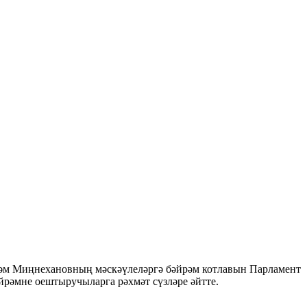
стәм Миңнехановның мәскәүлеләргә бәйрәм котлавын Парламент
йрәмне оештыручыларга рәхмәт сүзләре әйтте.