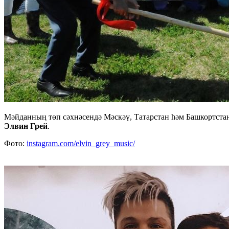
Мәйданның төп сәхнәсендә Мәскәү, Татарстан һәм Башкортст
Элвин Грей
.
Фото:
instagram.com/elvin_grey_music/