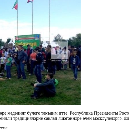
әре мәдәният бүлеге тәкъдим итте. Республика Президенты Рө
 милли традицияләрне саклап яшәгәннәре өчен мәскәүлеләргә, бә
атты.