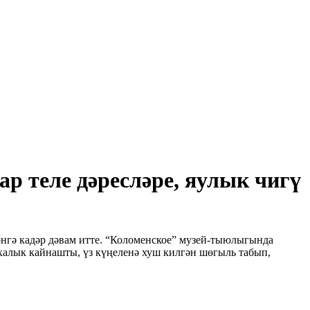
р теле дәресләре, яулык чигү
өнгә кадәр дәвам итте. “Коломенское” музей-тыюлыгында
ә халык кайнашты, үз күңеленә хуш килгән шөгыль табып,