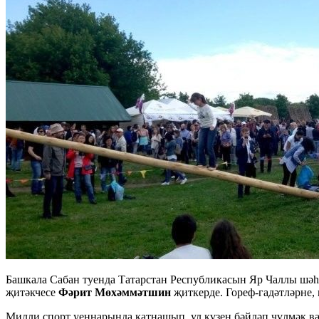
Башкала Сабан туенда Татарстан Республикасын Яр Чаллы шәһ
җитәкчесе
Фәрит Мөхәммәтшин
җиткерде. Гореф-гадәтләрне,
Милли спорт уеннарында катнашып, ул күзен бәйләп чүлмәк в