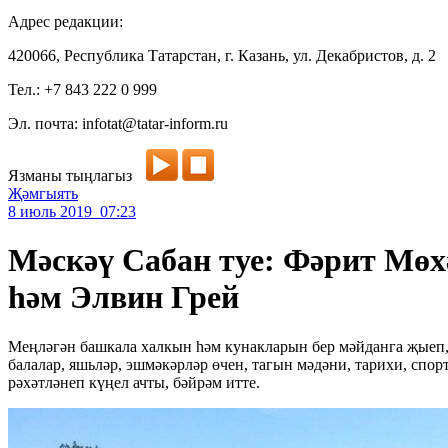
Адрес редакции:
420066, Республика Татарстан, г. Казань, ул. Декабристов, д. 2
Тел.: +7 843 222 0 999
Эл. почта: infotat@tatar-inform.ru
Язманы тыңлагыз
Җәмгыять
8 июль 2019 07:23
Мәскәү Сабан туе: Фәрит Мөх
һәм Элвин Грей
Меңләгән башкала халкын һәм кунакларын бер мәйданга җыеп,
балалар, яшьләр, эшмәкәрләр өчен, тагын мәдәни, тарихи, спор
рәхәтләнеп күңел ачты, бәйрәм итте.