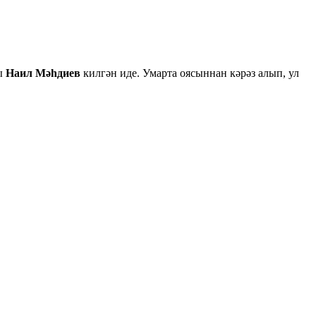
ры
Наил Мәһдиев
килгән иде. Умарта оясыннан кәрәз алып, ул