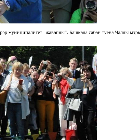
берәр муниципалитет "җаваплы". Башкала сабан туена Чаллы мэ