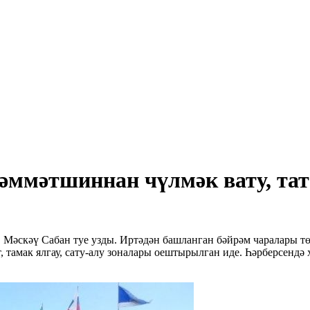
әммәтшиннан чүлмәк вату, тата
 Мәскәү Сабан туе узды. Иртәдән башланган бәйрәм чаралары т
т, тамак ялгау, сату-алу зоналары оештырылган иде. Һәрберсенд