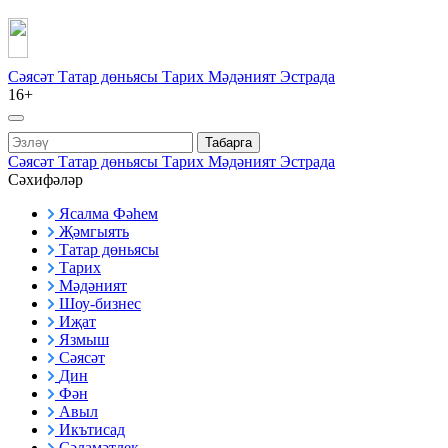
Сәясәт
Татар дөньясы
Тарих
Мәдәният
Эстрада
16+
Табарга
Сәясәт
Татар дөньясы
Тарих
Мәдәният
Эстрада
Сәхифәләр
Ясалма Фәһем
Җәмгыять
Татар дөньясы
Тарих
Мәдәният
Шоу-бизнес
Иҗат
Язмыш
Сәясәт
Дин
Фән
Авыл
Икътисад
Сәламәтлек