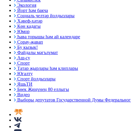
Экология
Йорт һәм бакча
Социаль челтәр йолдызлары
Хәвеф-хәтәр
Көн кадагы
Юмор
Һава торышы һәм ай календаре
Сорау-җавап
Бу кызык!
Файдалы мәгълүмат
Аш-су
Спорт
Татар җырлары һәм клиплары
Югалту
Спорт йолдызлары
ЯшьТИ
Бөек Җиңүнең 80 еллыгы
Видео
Выборы депутатов Государственной Думы Федерального