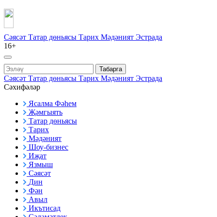
Сәясәт
Татар дөньясы
Тарих
Мәдәният
Эстрада
16+
Табарга
Сәясәт
Татар дөньясы
Тарих
Мәдәният
Эстрада
Сәхифәләр
Ясалма Фәһем
Җәмгыять
Татар дөньясы
Тарих
Мәдәният
Шоу-бизнес
Иҗат
Язмыш
Сәясәт
Дин
Фән
Авыл
Икътисад
Сәламәтлек