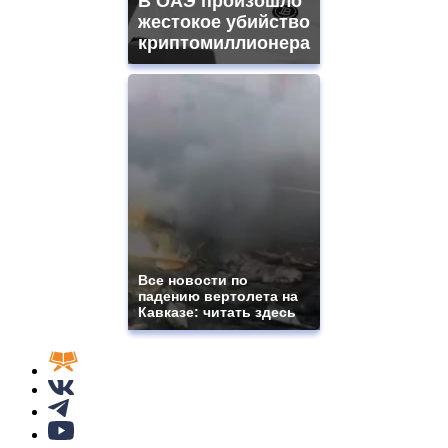
В ОАЭ произошло
жестокое убийство
криптомиллионера
Все новости по
падению вертолета на
Кавказе: читать здесь