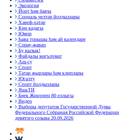
Экология
Йорт һәм бакча
Социаль челтәр йолдызлары
Хәвеф-хәтәр
Көн кадагы
Юмор
Һава торышы һәм ай календаре
Сорау-җавап
Бу кызык!
Файдалы мәгълүмат
Аш-су
Спорт
Татар җырлары һәм клиплары
Югалту
Спорт йолдызлары
ЯшьТИ
Бөек Җиңүнең 80 еллыгы
Видео
Выборы депутатов Государственной Думы
Федерального Собрания Российской Федерации
девятого созыва 20.09.2026