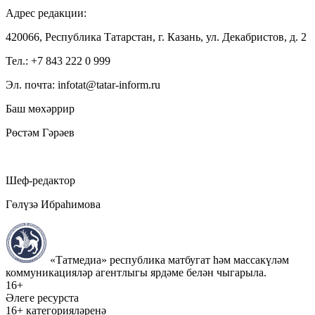
Адрес редакции:
420066, Республика Татарстан, г. Казань, ул. Декабристов, д. 2
Тел.: +7 843 222 0 999
Эл. почта: infotat@tatar-inform.ru
Баш мөхәррир
Рөстәм Гәрәев
Шеф-редактор
Гөлүзә Ибраһимова
«Татмедиа» республика матбугат һәм массакүләм
коммуникацияләр агентлыгы ярдәме белән чыгарыла.
16+
Әлеге ресурста
16+ категорияләренә