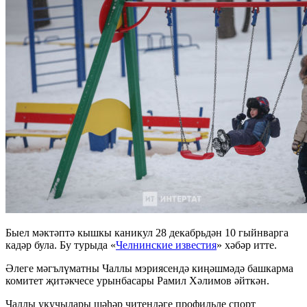
Быел мәктәптә кышкы каникул 28 декабрьдән 10 гыйнварга
кадәр була. Бу турыда «
Челнинские известия
» хәбәр итте.
Әлеге мәгълүматны Чаллы мэриясендә киңәшмәдә башкарма
комитет җитәкчесе урынбасары Рамил Хәлимов әйткән.
Чаллы укучылары шәһәр читендәге профильле спорт