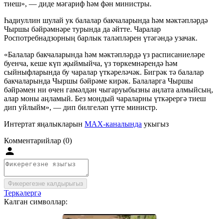
тиеш», — диде мәгариф һәм фән министры.
Һадиуллин шулай ук балалар бакчаларында һәм мәктәпләрдә
Чыршы бәйрәмнәре турында да әйтте. Чаралар
Роспотребнадзорның барлык таләпләрен үтәгәндә узачак.
«Балалар бакчаларында һәм мәктәпләрдә үз расписаниеләре
буенча, кеше күп җыймыйча, үз төркемнәрендә һәм
сыйныфларында бу чаралар үткәреләчәк. Бигрәк тә балалар
бакчаларында Чыршы бәйрәме кирәк. Балаларга Чыршы
бәйрәмен ни өчен гамәлдән чыгаруыбызны аңлата алмыйсың,
алар моны аңламый. Без мондый чараларны үткәрергә тиеш
дип уйлыйм», — дип билгеләп үтте министр.
Интертат яңалыкларын
MAX-каналында
укыгыз
Комментарийлар (0)
Фикерегезне калдырыгыз
Теркәлергә
Калган символлар: