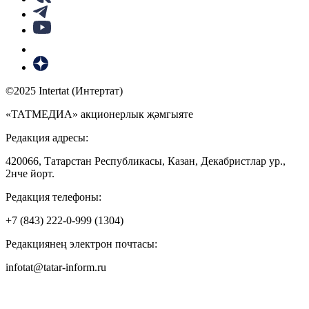
©2025 Intertat (Интертат)
«ТАТМЕДИА» акционерлык җәмгыяте
Редакция адресы:
420066, Татарстан Республикасы, Казан, Декабристлар ур.,
2нче йорт.
Редакция телефоны:
+7 (843) 222-0-999 (1304)
Редакциянең электрон почтасы:
infotat@tatar-inform.ru