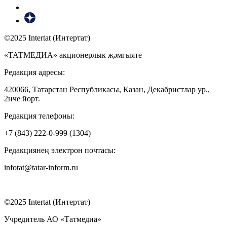
©2025 Intertat (Интертат)
«ТАТМЕДИА» акционерлык җәмгыяте
Редакция адресы:
420066, Татарстан Республикасы, Казан, Декабристлар ур.,
2нче йорт.
Редакция телефоны:
+7 (843) 222-0-999 (1304)
Редакциянең электрон почтасы:
infotat@tatar-inform.ru
©2025 Intertat (Интертат)
Учредитель АО «Татмедиа»