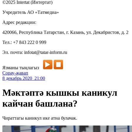
©2025 Intertat (Интертат)
Учредитель АО «Татмедиа»
Адрес редакции:
420066, Республика Татарстан, г. Казань, ул. Декабристов, д. 2
Тел.: +7 843 222 0 999
Эл. почта: infotat@tatar-inform.ru
Язманы тыңлагыз
Сорау-җавап
8 декабрь 2020 21:00
Мәктәптә кышкы каникул
кайчан башлана?
Чираттагы каникул ике атна булачак.