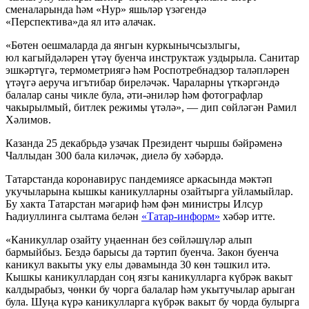
сменаларында һәм «Нур» яшьләр үзәгендә
«Перспектива»да ял итә алачак.
«Бөтен оешмаларда да янгын куркынычсызлыгы,
юл кагыйдәләрен үтәү буенча инструктаж уздырыла. Санитар
эшкәртүгә, термометриягә һәм Роспотребнадзор таләпләрен
үтәүгә аеруча игътибар биреләчәк. Чараларны үткәргәндә
балалар саны чикле була, әти-әниләр һәм фотографлар
чакырылмый, битлек режимы үтәлә», — дип сөйләгән Рамил
Хәлимов.
Казанда 25 декабрьдә узачак Президент чыршы бәйрәменә
Чаллыдан 300 бала киләчәк, диелә бу хәбәрдә.
Татарстанда коронавирус пандемиясе аркасында мәктәп
укучыларына кышкы каникулларны озайтырга уйламыйлар.
Бу хакта Татарстан мәгариф һәм фән министры Илсур
Һадиуллинга сылтама белән
«Татар-информ»
хәбәр итте.
«Каникуллар озайту уңаеннан без сөйләшүләр алып
бармыйбыз. Бездә барысы да тәртип буенча. Закон буенча
каникул вакыты уку елы дәвамында 30 көн тәшкил итә.
Кышкы каникуллардан соң язгы каникулларга күбрәк вакыт
калдырабыз, чөнки бу чорга балалар һәм укытучылар арыган
була. Шуңа күрә каникулларга күбрәк вакыт бу чорда булырга