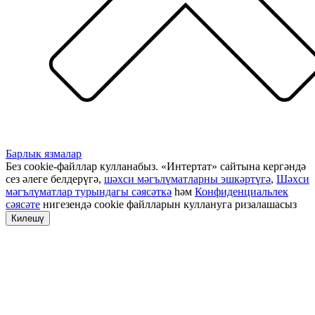
Барлык язмалар
Без cookie-файллар кулланабыз. «Интертат» сайтына кергәндә
сез әлеге белдерүгә,
шәхси мәгълүматларны эшкәртүгә
,
Шәхси
мәгълүматлар турындагы сәясәткә
һәм
Конфиденциальлек
сәясәте
нигезендә cookie файлларын куллануга ризалашасыз
Килешү