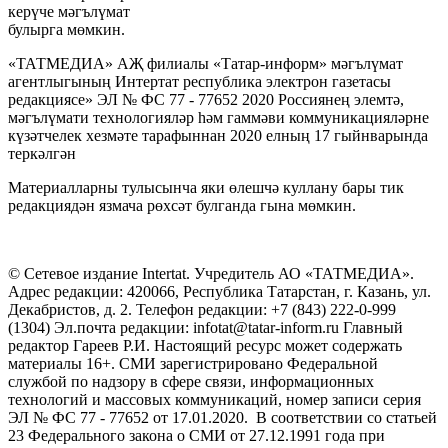
керүче мәгълүмат
булырга мөмкин.
«ТАТМЕДИА» АҖ филиалы «Татар-информ» мәгълүмат
агентлыгының Интертат республика электрон газетасы
редакциясе» ЭЛ № ФС 77 - 77652 2020 Россиянең элемтә,
мәгълүмати технологияләр һәм гаммәви коммуникацияләрне
күзәтчелек хезмәте тарафыннан 2020 елның 17 гыйнварында
теркәлгән
Материалларны тулысынча яки өлешчә куллану бары тик
редакциядән язмача рөхсәт булганда гына мөмкин.
© Сетевое издание Intertat. Учредитель АО «ТАТМЕДИА».
Адрес редакции: 420066, Республика Татарстан, г. Казань, ул.
Декабристов, д. 2. Телефон редакции: +7 (843) 222-0-999
(1304) Эл.почта редакции: infotat@tatar-inform.ru Главный
редактор Гареев Р.И. Настоящий ресурс может содержать
материалы 16+. СМИ зарегистрировано Федеральной
службой по надзору в сфере связи, информационных
технологий и массовых коммуникаций, номер записи серия
ЭЛ № ФС 77 - 77652 от 17.01.2020. В соответствии со статьей
23 Федерального закона о СМИ от 27.12.1991 года при