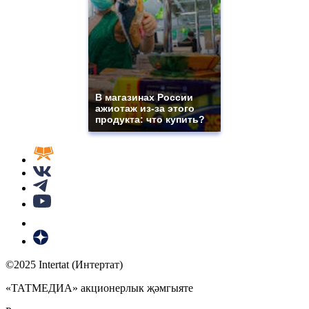
В магазинах России
ажиотаж из-за этого
продукта: что купить?
©2025 Intertat (Интертат)
«ТАТМЕДИА» акционерлык җәмгыяте