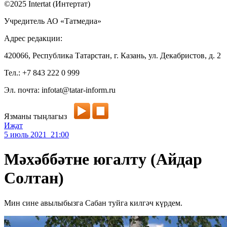
©2025 Intertat (Интертат)
Учредитель АО «Татмедиа»
Адрес редакции:
420066, Республика Татарстан, г. Казань, ул. Декабристов, д. 2
Тел.: +7 843 222 0 999
Эл. почта: infotat@tatar-inform.ru
Язманы тыңлагыз
Иҗат
5 июль 2021 21:00
Мәхәббәтне югалту (Айдар
Солтан)
Мин сине авылыбызга Сабан туйга килгәч күрдем.