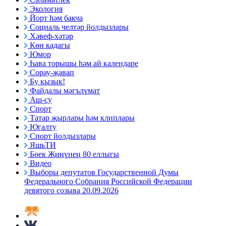
Экология
Йорт һәм бакча
Социаль челтәр йолдызлары
Хәвеф-хәтәр
Көн кадагы
Юмор
Һава торышы һәм ай календаре
Сорау-җавап
Бу кызык!
Файдалы мәгълүмат
Аш-су
Спорт
Татар җырлары һәм клиплары
Югалту
Спорт йолдызлары
ЯшьТИ
Бөек Җиңүнең 80 еллыгы
Видео
Выборы депутатов Государственной Думы
Федерального Собрания Российской Федерации
девятого созыва 20.09.2026