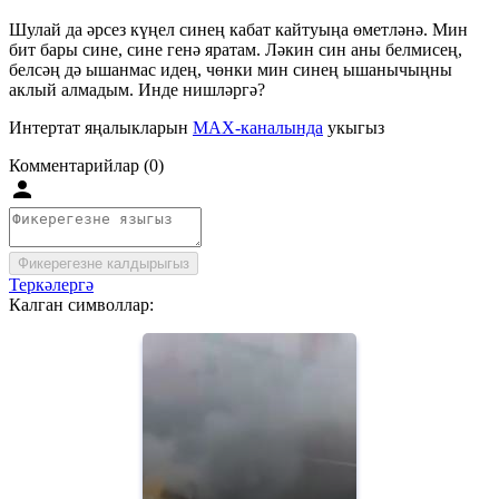
Шулай да әрсез күңел синең кабат кайтуыңа өметләнә. Мин
бит бары сине, сине генә яратам. Ләкин син аны белмисең,
белсәң дә ышанмас идең, чөнки мин синең ышанычыңны
аклый алмадым. Инде нишләргә?
Интертат яңалыкларын
MAX-каналында
укыгыз
Комментарийлар (0)
Фикерегезне калдырыгыз
Теркәлергә
Калган символлар: