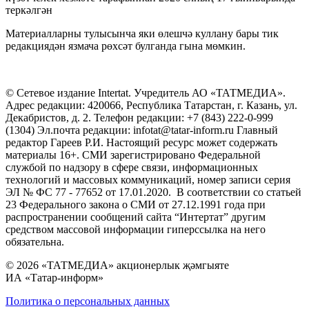
теркәлгән
Материалларны тулысынча яки өлешчә куллану бары тик
редакциядән язмача рөхсәт булганда гына мөмкин.
© Сетевое издание Intertat. Учредитель АО «ТАТМЕДИА».
Адрес редакции: 420066, Республика Татарстан, г. Казань, ул.
Декабристов, д. 2. Телефон редакции: +7 (843) 222-0-999
(1304) Эл.почта редакции: infotat@tatar-inform.ru Главный
редактор Гареев Р.И. Настоящий ресурс может содержать
материалы 16+. СМИ зарегистрировано Федеральной
службой по надзору в сфере связи, информационных
технологий и массовых коммуникаций, номер записи серия
ЭЛ № ФС 77 - 77652 от 17.01.2020. В соответствии со статьей
23 Федерального закона о СМИ от 27.12.1991 года при
распространении сообщений сайта “Интертат” другим
средством массовой информации гиперссылка на него
обязательна.
© 2026 «ТАТМЕДИА» акционерлык җәмгыяте
ИА «Татар-информ»
Политика о персональных данных