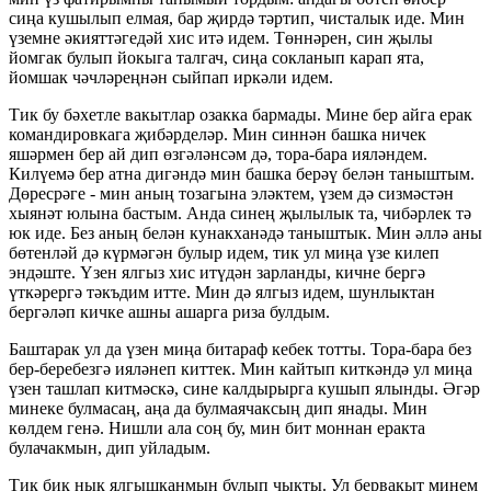
сиңа кушылып елмая, бар җирдә тәртип, чисталык иде. Мин
үземне әкияттәгедәй хис итә идем. Төннәрен, син җылы
йомгак булып йокыга талгач, сиңа сокланып карап ята,
йомшак чәчләреңнән сыйпап иркәли идем.
Тик бу бәхетле вакытлар озакка бармады. Мине бер айга ерак
командировкага җибәрделәр. Мин синнән башка ничек
яшәрмен бер ай дип өзгәләнсәм дә, тора-бара ияләндем.
Килүемә бер атна дигәндә мин башка берәү белән таныштым.
Дөресрәге - мин аның тозагына эләктем, үзем дә сизмәстән
хыянәт юлына бастым. Анда синең җылылык та, чибәрлек тә
юк иде. Без аның белән кунакханәдә таныштык. Мин әллә аны
бөтенләй дә күрмәгән булыр идем, тик ул миңа үзе килеп
эндәште. Үзен ялгыз хис итүдән зарланды, кичне бергә
үткәрергә тәкъдим итте. Мин дә ялгыз идем, шунлыктан
бергәләп кичке ашны ашарга риза булдым.
Баштарак ул да үзен миңа битараф кебек тотты. Тора-бара без
бер-беребезгә ияләнеп киттек. Мин кайтып киткәндә ул миңа
үзен ташлап китмәскә, сине калдырырга кушып ялынды. Әгәр
минеке булмасаң, аңа да булмаячаксың дип янады. Мин
көлдем генә. Нишли ала соң бу, мин бит моннан еракта
булачакмын, дип уйладым.
Тик бик нык ялгышканмын булып чыкты. Ул бервакыт минем