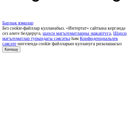
Барлык язмалар
Без cookie-файллар кулланабыз. «Интертат» сайтына кергәндә
сез әлеге белдерүгә,
шәхси мәгълүматларны эшкәртүгә
,
Шәхси
мәгълүматлар турындагы сәясәткә
һәм
Конфиденциальлек
сәясәте
нигезендә cookie файлларын куллануга ризалашасыз
Килешү