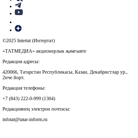
©2025 Intertat (Интертат)
«ТАТМЕДИА» акционерлык җәмгыяте
Редакция адресы:
420066, Татарстан Республикасы, Казан, Декабристлар ур.,
2нче йорт.
Редакция телефоны:
+7 (843) 222-0-999 (1304)
Редакциянең электрон почтасы:
infotat@tatar-inform.ru