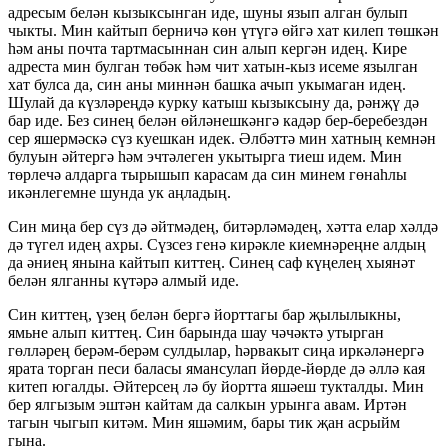
адресым белән кызыксынган иде, шуны язып алган булып
чыкты. Мин кайтып берничә көн үтүгә өйгә хат килеп төшкән
һәм аны почта тартмасыннан син алып кергән идең. Кире
адреста мин булган төбәк һәм чит хатын-кыз исеме язылган
хат булса да, син аны миннән башка ачып укымаган идең.
Шулай да күзләреңдә курку катыш кызыксыну да, рәнҗү дә
бар иде. Без синең белән өйләнешкәнгә кадәр бер-беребездән
сер яшермәскә сүз куешкан идек. Әлбәттә мин хатның кемнән
булуын әйтергә һәм эчтәлеген укытырга тиеш идем. Мин
төрлечә алдарга тырышып карасам да син минем гөнаһлы
икәнлегемне шунда ук аңладың.
Син миңа бер сүз дә әйтмәдең, битәрләмәдең, хәтта елар хәлдә
дә түгел идең ахры. Сүзсез генә кирәкле киемнәреңне алдың
да әниең янына кайтып киттең. Синең саф күңелең хыянәт
белән ялганны күтәрә алмый иде.
Син киттең, үзең белән бергә йорттагы бар җылылыкны,
ямьне алып киттең. Син барында шау чәчәктә утырган
гөлләрең берәм-берәм сулдылар, һәрвакыт сиңа иркәләнергә
ярата торган песи баласы ямансулап йөрде-йөрде дә әллә кая
китеп югалды. Әйтерсең лә бу йортта яшәеш тукталды. Мин
бер ялгызым эштән кайтам да салкын урынга авам. Иртән
тагын чыгып китәм. Мин яшәмим, бары тик җан асрыйм
гына.