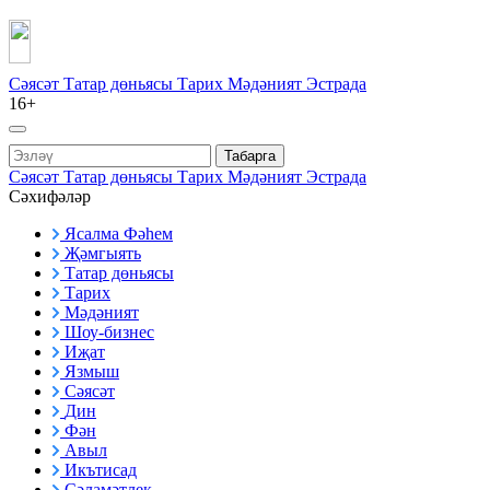
Сәясәт
Татар дөньясы
Тарих
Мәдәният
Эстрада
16+
Табарга
Сәясәт
Татар дөньясы
Тарих
Мәдәният
Эстрада
Сәхифәләр
Ясалма Фәһем
Җәмгыять
Татар дөньясы
Тарих
Мәдәният
Шоу-бизнес
Иҗат
Язмыш
Сәясәт
Дин
Фән
Авыл
Икътисад
Сәламәтлек