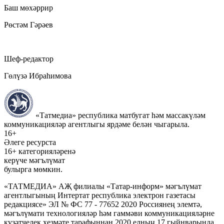
Баш мөхәррир
Рөстәм Гәрәев
Шеф-редактор
Гөлүзә Ибраһимова
«Татмедиа» республика матбугат һәм массакүләм
коммуникацияләр агентлыгы ярдәме белән чыгарыла.
16+
Әлеге ресурста
16+ категорияләренә
керүче мәгълүмат
булырга мөмкин.
«ТАТМЕДИА» АҖ филиалы «Татар-информ» мәгълүмат
агентлыгының Интертат республика электрон газетасы
редакциясе» ЭЛ № ФС 77 - 77652 2020 Россиянең элемтә,
мәгълүмати технологияләр һәм гаммәви коммуникацияләрне
күзәтчелек хезмәте тарафыннан 2020 елның 17 гыйнварында