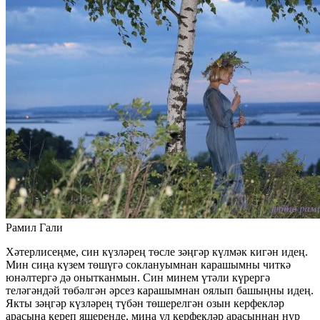
Рамил Гали
Хәтерлисеңме, син күзләрең төсле зәңгәр күлмәк кигән идең.
Мин сиңа күзем төшүгә соклануымнан карашымны читкә
юнәлтергә дә онытканмын. Син минем үтәли күрергә
теләгәндәй төбәлгән әрсез карашымнан оялып башыңны идең.
Якты зәңгәр күзләрең түбән төшерелгән озын керфекләр
арасына кереп яшеренде, миңа ул керфекләр арасыннан нур