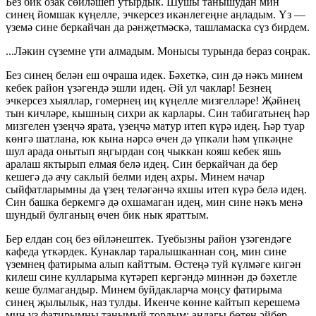
Без бик озак сөйләшеп утырдык. Шушы танышудан мин
синең йомшак күңелле, эчкерсез икәнлегеңне аңладым. Үз —
үземә сине беркайчан да рәнҗетмәскә, ташламаска сүз бирдем.
...Ләкин сүземне үти алмадым. Монысы турында бераз соңрак.
Без синең белән еш очраша идек. Бәхеткә, син дә нәкъ минем
кебек район үзәгендә эшли идең. Әй ул чаклар! Безнең
эчкерсез хыяллар, гомернең иң күңелле мизгелләре! Җәйнең
тын кичләре, кышның сихри ак карлары. Син табигатьнең һәр
мизгелен үзеңчә ярата, үзеңчә матур итеп күрә идең. Һәр туар
көнгә шатлана, юк кына нәрсә өчен дә үпкәли һәм үпкәңне
шул арада онытып яңгырдан соң чыккан кояш кебек яшь
аралаш яктырып елмая белә идең. Син беркайчан да бер
кешегә дә ачу саклый белми идең ахры. Минем начар
сыйфатларымны да үзең теләгәнчә яхшы итеп күрә белә идең.
Син башка беркемгә дә охшамаган идең, мин сине нәкъ менә
шундый булганың өчен бик нык яраттым.
Бер елдан соң без өйләнештек. Туебызны район үзәгендәге
кафеда үткәрдек. Кунаклар таралышканнан соң, мин сине
үземнең фатирыма алып кайттым. Өстеңә туй күлмәге кигән
килеш сине кулларыма күтәреп кергәндә миннән дә бәхетле
кеше булмагандыр. Минем буйдакларча моңсу фатирыма
синең җылылык, наз тулды. Икенче көнне кайтып керешемә
мин үз фатирымны танымый тордым: андагы бөтен әйбер