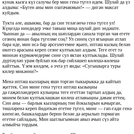
кунак кызга күз салучы бер мин генә түгел идем. Шулай да үз
алдыма: «Бүген аны мин озатачакмын!» — дигән максат
куйдым.
Тукта әле, ашыкма, бар да син теләгәнчә генә түгел ул!
Күңелдә ниндидер эчке тавыш миңа шулай дип эндәште.
Чыннан да — авылның иң шәпләрдән санала торган чая егете
сезнең яннан бара түгелме соң? Ул синең сул ягыңнан атлап
бара иде, мин исә бар әрсезлегемне җыеп, иптәш кызың белән
икегез арасына кереп сезне култыклап алдым. Теге егет тә
миннән күрмәкчедерме сине сул яктан култыклады. Шулай
дүртәүләп урам буйлап юк-бар сөйләшеп көлешә-көлешә
кайттык. Үзем көлдем, ә эчтә ут янды: «Сугышырга туры
килер микәнни?»
Менә иптәш кызларың яши торган тыкырыкка да кайтып
җиттек. Син мине генә түгел иптәш кызыңны
да гаҗәпләндереп кулыңны теге егеттән тартып алдың да,
минем белән култыклашкан килеш атлавыңны дәвам иттең.
Син аны — барлык кызларның төн йокыларын качырган,
төшләренә кереп йөдәткән егетне түгел, мине — гап-гади генә
киенгән, башкалардан берни белән дә аерылып тормаган
егетне сайладың. Мин шатлыгымнан авыз ачып сүз әйтә
алмыйча тордым.