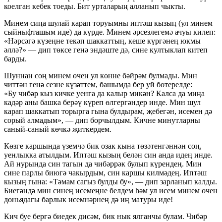
коелган кебек тоеды. Бит урталарың алланып чыкты.
Минем сиңа шулай карап торуымны иптәш кызың (ул минем
сыйныфташым иде) да күрде. Минем әрсезлегемә ачуы килеп:
«Нәрсәгә күзеңне текәп шаккаттың, кеше күргәнең юкмы
әллә?» — дип төксе генә эндәште дә, сине култыклап китеп
барды.
Шуннан соң минем өчен ул көнне бәйрәм булмады. Мин
читтән генә сезне күзәттем, башымда бер уй бөтерелде:
«Бу чибәр кыз кичке уенга да калыр микән? Калса да миңа
кадәр аны башка берәү күреп өлгергәндер инде. Мин шул
карап шаккатып торырга гына булдырам, җебегән, исемен дә
сорый алмадым», — дип борчылдым. Кичне минутларны
саный-саный көчкә җиткердем.
Көзге каршында үземчә бик озак кына төзәтенгәннән соң,
уенлыкка атылдым. Иптәш кызың белән син анда идең инде.
Ай нурында син тагын да чибәррәк булып күрендең. Мин
сине парлы биюгә чакырдым, син каршы килмәдең. Иптәш
кызың гына: «Тәмам сагыз булды бу», — дип зарланып калды.
Биегәндә мин синең исемеңне белдем һәм ул исем минем өчен
дөньядагы барлык исемнәрнең дә иң матуры иде!
Кич буе бергә биедек дисәм, бик нык ялганчы булам. Чибәр