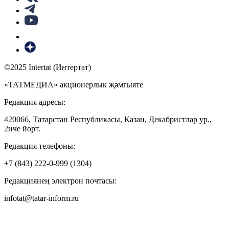
©2025 Intertat (Интертат)
«ТАТМЕДИА» акционерлык җәмгыяте
Редакция адресы:
420066, Татарстан Республикасы, Казан, Декабристлар ур.,
2нче йорт.
Редакция телефоны:
+7 (843) 222-0-999 (1304)
Редакциянең электрон почтасы:
infotat@tatar-inform.ru