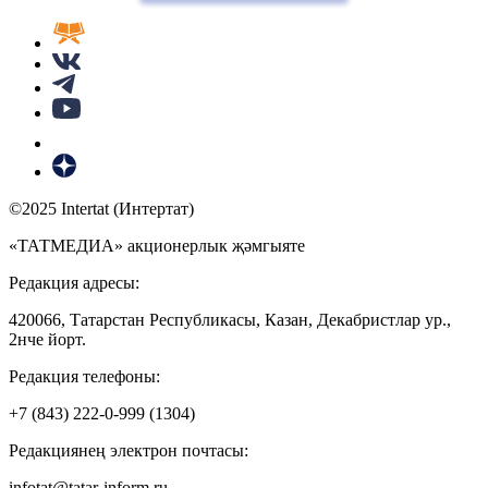
©2025 Intertat (Интертат)
«ТАТМЕДИА» акционерлык җәмгыяте
Редакция адресы:
420066, Татарстан Республикасы, Казан, Декабристлар ур.,
2нче йорт.
Редакция телефоны:
+7 (843) 222-0-999 (1304)
Редакциянең электрон почтасы:
infotat@tatar-inform.ru