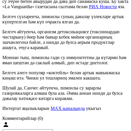
су эчүне бөтен авырудан да дәва дип санамаска куша. Бу хакта
«La Vanguardia» газетасына сылтама белән
РИА Новости
яза.
Белгеч сүзләренчә, лимонлы суның дәвалау үзлекләре артык
күпертелгән һәм күп очракта ялган да.
Белгеч әйтүенчә, организм детоксикациясе (токсиннардан
чистарыну) бөер һәм бавыр кебек мөһим органнарның
эшчәнлегенә бәйле, ә нинди дә булса аерым продуктлар
ашауга, эчүгә карамый.
Моннан тыш, лимонлы гади су иммунитетны да күтәрми һәм
яман шештән дә саклый алмый, дип өстәде диетолог.
Белгеч әлеге популяр «коктейль» белән артык мавыкмаска
киңәш итә. Чөнки ул тешләрнең эмален какшата.
Шулай да, Санчес әйтүенчә, лимонлы су зарарлы
газировкаларга алмаш була ала. Әмма аннан нинди дә булса
дәвалау нәтиҗәсе көтәргә кирәкми.
Интертат яңалыкларын
MAX-каналында
укыгыз
Комментарийлар (0)