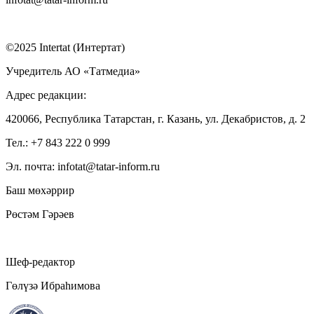
©2025 Intertat (Интертат)
Учредитель АО «Татмедиа»
Адрес редакции:
420066, Республика Татарстан, г. Казань, ул. Декабристов, д. 2
Тел.: +7 843 222 0 999
Эл. почта: infotat@tatar-inform.ru
Баш мөхәррир
Рөстәм Гәрәев
Шеф-редактор
Гөлүзә Ибраһимова