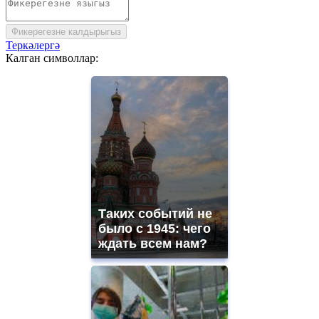
Фикерегезне калдырыгыз
Теркәлергә
Калган символлар:
Таких событий не
было с 1945: чего
ждать всем нам?