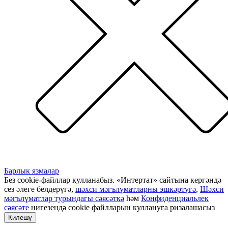
Барлык язмалар
Без cookie-файллар кулланабыз. «Интертат» сайтына кергәндә
сез әлеге белдерүгә,
шәхси мәгълүматларны эшкәртүгә
,
Шәхси
мәгълүматлар турындагы сәясәткә
һәм
Конфиденциальлек
сәясәте
нигезендә cookie файлларын куллануга ризалашасыз
Килешү