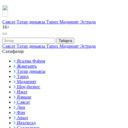
Сәясәт
Татар дөньясы
Тарих
Мәдәният
Эстрада
16+
Табарга
Сәясәт
Татар дөньясы
Тарих
Мәдәният
Эстрада
Сәхифәләр
Ясалма Фәһем
Җәмгыять
Татар дөньясы
Тарих
Мәдәният
Шоу-бизнес
Иҗат
Язмыш
Сәясәт
Дин
Фән
Авыл
Икътисад
Сәламәтлек