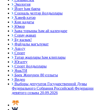
Экология
Йорт һәм бакча
Социаль челтәр йолдызлары
Хәвеф-хәтәр
Көн кадагы
Юмор
Һава торышы һәм ай календаре
Сорау-җавап
Бу кызык!
Файдалы мәгълүмат
Аш-су
Спорт
Татар җырлары һәм клиплары
Югалту
Спорт йолдызлары
ЯшьТИ
Бөек Җиңүнең 80 еллыгы
Видео
Выборы депутатов Государственной Думы
Федерального Собрания Российской Федерации
девятого созыва 20.09.2026