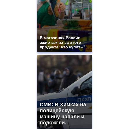
В магазинах России
ажиотаж из-за этого
продукта: что купить?
СМИ: В Химках на
полицейскую
машину напали и
подожгли.