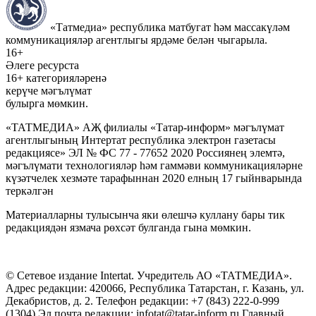
«Татмедиа» республика матбугат һәм массакүләм
коммуникацияләр агентлыгы ярдәме белән чыгарыла.
16+
Әлеге ресурста
16+ категорияләренә
керүче мәгълүмат
булырга мөмкин.
«ТАТМЕДИА» АҖ филиалы «Татар-информ» мәгълүмат
агентлыгының Интертат республика электрон газетасы
редакциясе» ЭЛ № ФС 77 - 77652 2020 Россиянең элемтә,
мәгълүмати технологияләр һәм гаммәви коммуникацияләрне
күзәтчелек хезмәте тарафыннан 2020 елның 17 гыйнварында
теркәлгән
Материалларны тулысынча яки өлешчә куллану бары тик
редакциядән язмача рөхсәт булганда гына мөмкин.
© Сетевое издание Intertat. Учредитель АО «ТАТМЕДИА».
Адрес редакции: 420066, Республика Татарстан, г. Казань, ул.
Декабристов, д. 2. Телефон редакции: +7 (843) 222-0-999
(1304) Эл.почта редакции: infotat@tatar-inform.ru Главный