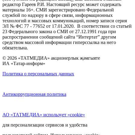
редактор Гареев Р.И. Настоящий ресурс может содержать
материалы 16+. СМИ зарегистрировано Федеральной
службой по надзору в сфере связи, информационных
технологий и массовых коммуникаций, номер записи серия
ЭЛ № ФС 77 - 77652 от 17.01.2020. В соответствии со статьей
23 Федерального закона о СМИ от 27.12.1991 года при
распространении сообщений сайта “Интертат” другим
средством массовой информации гиперссылка на него
обязательна.
© 2026 «ТАТМЕДИА» акционерлык җәмгыяте
ИА «Татар-информ»
Политика о персональных данных
Антикоррупционная политика
АО «ТАТМЕДИА» использует «cookie»
для персонализации сервисов и удобства