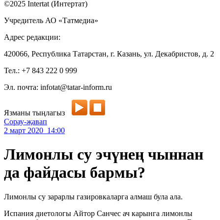
©2025 Intertat (Интертат)
Учредитель АО «Татмедиа»
Адрес редакции:
420066, Республика Татарстан, г. Казань, ул. Декабристов, д. 2
Тел.: +7 843 222 0 999
Эл. почта: infotat@tatar-inform.ru
Язманы тыңлагыз
Сорау-җавап
2 март 2020 14:00
Лимонлы су эчүнең чыннан
да файдасы бармы?
Лимонлы су зарарлы газировкаларга алмаш була ала.
Испания диетологы Айтор Санчес ач карынга лимонлы