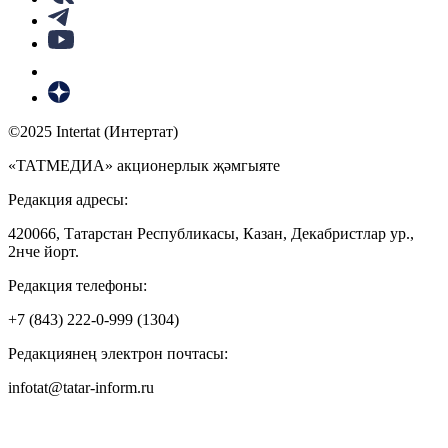
©2025 Intertat (Интертат)
«ТАТМЕДИА» акционерлык җәмгыяте
Редакция адресы:
420066, Татарстан Республикасы, Казан, Декабристлар ур.,
2нче йорт.
Редакция телефоны:
+7 (843) 222-0-999 (1304)
Редакциянең электрон почтасы:
infotat@tatar-inform.ru