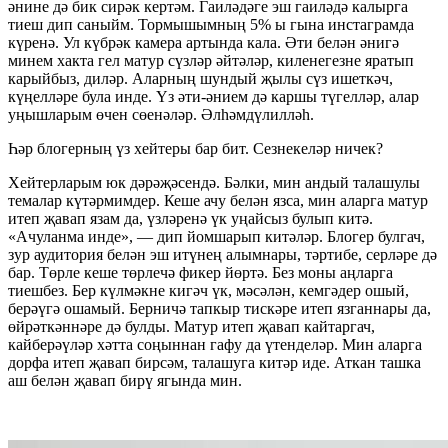
әнине дә бик сирәк кертәм. Гаиләдәге эш гаиләдә калырга
тиеш дип саныйм. Тормышымның 5% ы гына инстаграмда
күренә. Ул күбрәк камера артында кала. Әти белән әнигә
минем хакта гел матур сүзләр әйтәләр, киленегезне яратып
карыйбыз, диләр. Аларның шундый җылы сүз ишеткәч,
күңелләре була инде. Үз әти-әнием дә каршы түгелләр, алар
уңышларым өчен сөенәләр. Әлһәмдүлилләһ.
Һәр блогерның үз хейтеры бар бит. Сезнекеләр ничек?
Хейтерларым юк дәрәҗәсендә. Бәлки, мин андый талашулы
темалар күтәрмимдер. Кеше ачу белән язса, мин аларга матур
итеп җавап язам да, үзләренә үк уңайсыз булып китә.
«Ачуланма инде», — дип йомшарып китәләр. Блогер булгач,
зур аудитория белән эш итүнең алымнары, тәртибе, серләре дә
бар. Төрле кеше төрлечә фикер йөртә. Без моны аңларга
тиешбез. Бер күлмәкне кигәч үк, мәсәлән, кемгәдер ошый,
берәүгә ошамый. Берничә тапкыр тискәре итеп язганнары да,
өйрәткәннәре дә булды. Матур итеп җавап кайтаргач,
кайберәүләр хәтта соңыннан гафу да үтенделәр. Мин аларга
дорфа итеп җавап бирсәм, талашуга китәр иде. Аткан ташка
аш белән җавап бирү ягында мин.