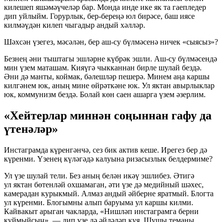
килешеп яшәмәүчеләр бар. Монда инде ике як та гаепледер
дип уйлыйм. Горурлык, бер-береңә юл бирәсе, баш иясе
килмәүдән килеп чыгадыр андый хәлләр.
Шәхсән үзегез, мәсәлән, бер аш-су бүлмәсенә ничек «сыясыз»?
Безнең әни тыштагы эшләрне күбрәк эшли. Аш-су бүлмәсендә
мин үзем маташам. Кияүгә чыкканнан бирле шулай бездә.
Әни дә манты, коймак, бәлешләр пешерә. Минем аңа каршы
килгәнем юк, аның мине өйрәткәне юк. Ул яктан авырлыклар
юк, коммунизм бездә. Болай көн саен ашарга үзем әзерлим.
«Хейтерлар миннән соңыннан гафу да
үтенәләр»
Инстаграмда күренгәнчә, сез бик актив кеше. Ирегез бер дә
күренми. Үзенең күләгәдә калуына ризасызлык белдермиме?
Ул үзе шулай тели. Без аның белән икәү эшлибез. Әтигә
ул яктан бөтенләй охшамаган, әти үзе дә медийный шәхес,
камерадан курыкмый. Алмаз андый әйберне яратмый. Блогта
ул күренми. Блогымны алып баруыма ул каршы килми.
Кайвакыт арыган чакларда, «Нишләп инстаграмга берни
куймыйсың», — дип үзе дә әйдәләп куя. Шушы теманы