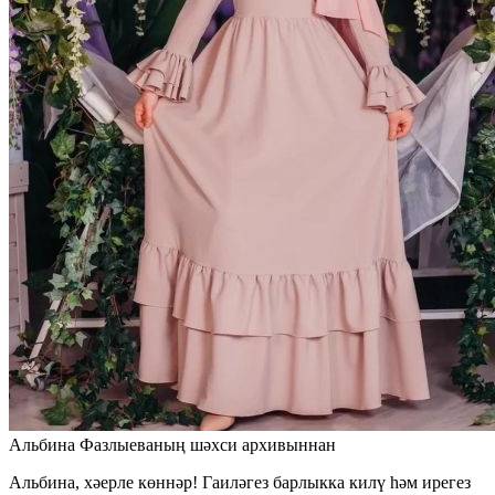
Альбина Фазлыеваның шәхси архивыннан
Альбина, хәерле көннәр! Гаиләгез барлыкка килү һәм ирегез