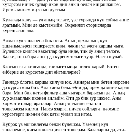
күтәрсәм ничек булыр икән дип аның белән киңәшләшәм.
Ирем - минем иң якын дустым.
Күләгәдә калу — ул аның теләге, үзе турында күп сөйләгәнне
яратмый. Мин дә кыстамыйм. Әкренләп сторисларда
күренгәләп ала.
Алмаз кул эшләренә бик оста. Аның цехларын, кул
эшләнмәләрен төшерәсем килә, ләкин ул әлегә каршы чыга.
Бүлешәсе килгән вакытлар була инде, тик бу аның теләге.
Бәлки, тора-бара аның да күренү теләге туар. Әлегә шулай.
Блогыгызга килгәндә, гаиләгез моңа ничек карый. Бөтен
әйберне дә күрсәтмә дип әйтмиләрме?
Гаиләдә блогка каршы килүче юк. Аннары мин бөтен нәрсәне
дә күрсәтмим бит. Алар аны белә. Әни дә, ирем дә мине карап
бара. Мин бик каты фильтр аша чыгарам барысын да. Аның
зур җаваплык икәнен аңлыйм. Әти дә бик зур шәхес. Аны
хөрмәт итәләр, яраталар. Аның эшчәнлегенә тап
төшерәсем килми. Нәрсә язарга, ничек сөйләргә, нәрсәне
күрсәтергә икәнен бик каты уйлап эш итәм.
Күбрәк үз эшчәнлегем белән бүлешәм. Үземнең кул
эшләремне, кием коллекциясен төшерәм. Балаларны да, әти-