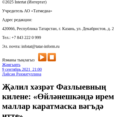
©2025 Intertat (Интертат)
Учредитель АО «Татмедиа»
Адрес редакции:
420066, Республика Татарстан, г. Казань, ул. Декабристов, д. 2
Тел.: +7 843 222 0 999
Эл. почта: infotat@tatar-inform.ru
Язманы тыңлагыз
Җәмгыять
9 сентябрь 2021 21:00
Ләйсән Рәхмәтуллина
Җәлил хәзрәт Фазлыевның
килене: «Өйләнешкәндә ирем
маллар каратмаска вәгъдә
итте»