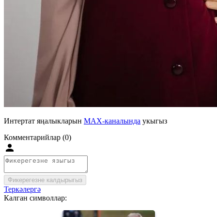
Интертат яңалыкларын
MAX-каналында
укыгыз
Комментарийлар (0)
Фикерегезне калдырыгыз
Теркәлергә
Калган символлар: