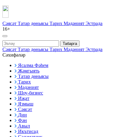
Сәясәт
Татар дөньясы
Тарих
Мәдәният
Эстрада
16+
Табарга
Сәясәт
Татар дөньясы
Тарих
Мәдәният
Эстрада
Сәхифәләр
Ясалма Фәһем
Җәмгыять
Татар дөньясы
Тарих
Мәдәният
Шоу-бизнес
Иҗат
Язмыш
Сәясәт
Дин
Фән
Авыл
Икътисад
Сәламәтлек