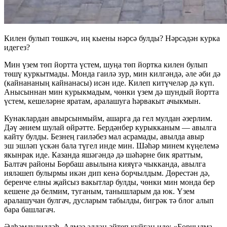
Килен булып төшкәч, иң кыены нәрсә булды? Нәрсәдән курка
идегез?
Мин үзем төп йортта үстем, шуңа төп йортка килен булып
төшү куркытмады. Монда гаилә зур, мин килгәндә, әле әби дә
(кайнананың кайнанасы) исән иде. Килеп китүчеләр дә күп.
Анысыннан мин курыкмадым, чөнки үзем дә шундый йортта
үстем, кешеләрне яратам, аралашуга һәрвакыт ачыкмын.
Кунаклардан авырсынмыйм, ашарга да гел мулдан әзерлим.
Дәү әнием шулай өйрәтте. Бердәнбер курыкканым — авылга
кайту булды. Безнең гаиләбез мал асрамады, авылда авыр
эш эшләп үскән бала түгел инде мин. Шәһәр минем күңелемә
якынрак иде. Казанда яшәгәндә дә шәһәрне бик яраттым,
Балтач районы Бөрбаш авылына кияүгә чыкканда, авылга
ияләшеп булырмы икән дип кенә борчылдым. Дөрестән дә,
беренче елны җайсыз вакытлар булды, чөнки мин монда бер
кешене дә белмим, туганым, танышларым да юк. Үзем
аралашучан булгач, дусларым табылды, бигрәк тә блог алып
бара башлагач.
Әлһәмдүлилләһ. Алмаз алдан әйтеп куйган иде: «Борчылма,