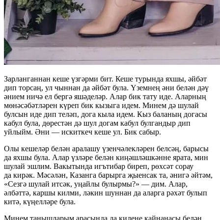
Зарланганнан кеше үзгәрми бит. Кеше турында яхшы, әйбәт
дип торсаң, ул чыннан да әйбәт була. Үземнең әни белән дәү
әнием ничә ел бергә яшәделәр. Алар бик тату иде. Аларның
мөнәсәбәтләрен күреп бик кызыга идем. Минем дә шулай
булсын иде дип теләп, дога кыла идем. Кыз баланың догасы
кабул була, дөрестән дә шул догам кабул булгандыр дип
уйлыйм. Әни — искиткеч кеше ул. Бик сабыр.
Олы кешеләр белән аралашу үзенчәлекләрен белсәң, барысы
да яхшы була. Алар үзләре белән киңәшләшкәнне ярата, мин
шулай эшлим. Вакытында игътибар биреп, рөхсәт сорау
да кирәк. Мәсәлән, Казанга барырга җыенсак та, әнигә әйтәм,
«Сезгә шулай итсәк, уңайлы булырмы?» — дим. Алар,
әлбәттә, каршы килми, ләкин шуннан да аларга рәхәт булып
китә, күңелләре була.
Минем танышларым арасында да килене кайнанасы белән