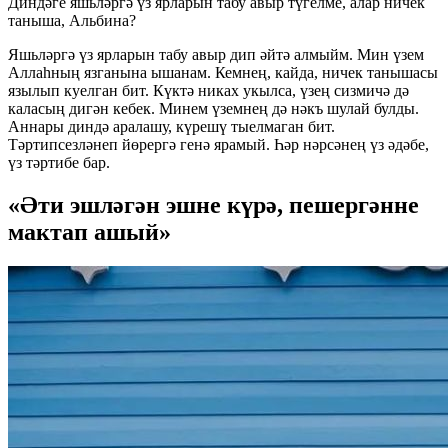
Диндәге яшьләргә үз ярларын табу авыр түгелме, алар ничек
таныша, Альбина?
Яшьләргә үз ярларын табу авыр дип әйтә алмыйм. Мин үзем
Аллаһның язганына ышанам. Кемнең, кайда, ничек танышасы
язылып куелган бит. Күктә никах укылса, үзең сизмичә дә
каласың дигән кебек. Минем үземнең дә нәкъ шулай булды.
Аннары диндә аралашу, күрешү тыелмаган бит.
Тәртипсезләнеп йөрергә генә ярамый. Һәр нәрсәнең үз әдәбе,
үз тәртибе бар.
«Әти эшләгән эшне күрә, пешергәнне
мактап ашый»