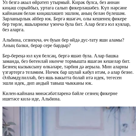
Ул безгә акыл өйрәтеп утырмый. Кирәк булса, без аннан
киңәш сорыйбыз, уртага салып фикерләшәбез. Күп нәрсәне
кайнанам белән киңәшләшеп эшлим, аның белән бүлешәм.
Зарланырлык әйбер юк. Бергә яшәгәч, олы кешенең фикере
бер төрле, яшьләрнеке үзенчә була бит. Алар безгә юл куялар,
без аларга.
Альбина, сезнеңчә, өч буын бер өйдә дус-тату яши аламы?
Аның бәлки, берәр сере бардыр?
Бер-береңә юл куя белсәң, бергә яшәп була. Алар башка
заманда, без бөтенләй икенче тормышта яшәгән кешеләр бит.
Безнең кызыксыну өлкәләре, тәрбия дә аерыла. Мин аларны
үзгәртергә теләмим. Ничек бар шулай кабул итәм, ә алар безне.
Әлһәмдүлилләһ, без яшь вакытта болай итә идек, тегесен
эшли идек, дип андый тавыш чыкканы юк.
Килен-кайнана мөнәсәбәтләренә бәйле сезнең фикерне
ишетәсе килә иде, Альбина.