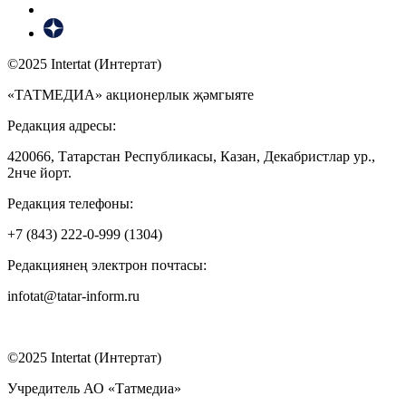
©2025 Intertat (Интертат)
«ТАТМЕДИА» акционерлык җәмгыяте
Редакция адресы:
420066, Татарстан Республикасы, Казан, Декабристлар ур.,
2нче йорт.
Редакция телефоны:
+7 (843) 222-0-999 (1304)
Редакциянең электрон почтасы:
infotat@tatar-inform.ru
©2025 Intertat (Интертат)
Учредитель АО «Татмедиа»