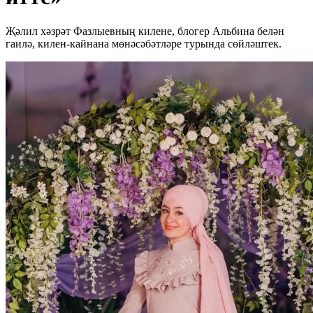
Җәлил хәзрәт Фазлыевның килене, блогер Альбина белән
гаилә, килен-кайнана мөнәсәбәтләре турында сөйләштек.