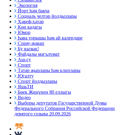
Экология
Йорт һәм бакча
Социаль челтәр йолдызлары
Хәвеф-хәтәр
Көн кадагы
Юмор
Һава торышы һәм ай календаре
Сорау-җавап
Бу кызык!
Файдалы мәгълүмат
Аш-су
Спорт
Татар җырлары һәм клиплары
Югалту
Спорт йолдызлары
ЯшьТИ
Бөек Җиңүнең 80 еллыгы
Видео
Выборы депутатов Государственной Думы
Федерального Собрания Российской Федерации
девятого созыва 20.09.2026