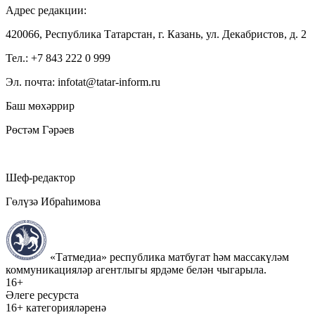
Адрес редакции:
420066, Республика Татарстан, г. Казань, ул. Декабристов, д. 2
Тел.: +7 843 222 0 999
Эл. почта: infotat@tatar-inform.ru
Баш мөхәррир
Рөстәм Гәрәев
Шеф-редактор
Гөлүзә Ибраһимова
«Татмедиа» республика матбугат һәм массакүләм
коммуникацияләр агентлыгы ярдәме белән чыгарыла.
16+
Әлеге ресурста
16+ категорияләренә