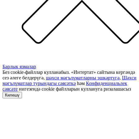
Барлык язмалар
Без cookie-файллар кулланабыз. «Интертат» сайтына кергәндә
сез әлеге белдерүгә,
шәхси мәгълүматларны эшкәртүгә
,
Шәхси
мәгълүматлар турындагы сәясәткә
һәм
Конфиденциальлек
сәясәте
нигезендә cookie файлларын куллануга ризалашасыз
Килешү