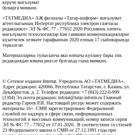
керүче мәгълүмат
булырга мөмкин.
«ТАТМЕДИА» АҖ филиалы «Татар-информ» мәгълүмат
агентлыгының Интертат республика электрон газетасы
редакциясе» ЭЛ № ФС 77 - 77652 2020 Россиянең элемтә,
мәгълүмати технологияләр һәм гаммәви коммуникацияләрне
күзәтчелек хезмәте тарафыннан 2020 елның 17 гыйнварында
теркәлгән
Материалларны тулысынча яки өлешчә куллану бары тик
редакциядән язмача рөхсәт булганда гына мөмкин.
© Сетевое издание Intertat. Учредитель АО «ТАТМЕДИА».
Адрес редакции: 420066, Республика Татарстан, г. Казань, ул.
Декабристов, д. 2. Телефон редакции: +7 (843) 222-0-999
(1304) Эл.почта редакции: infotat@tatar-inform.ru Главный
редактор Гареев Р.И. Настоящий ресурс может содержать
материалы 16+. СМИ зарегистрировано Федеральной
службой по надзору в сфере связи, информационных
технологий и массовых коммуникаций, номер записи серия
ЭЛ № ФС 77 - 77652 от 17.01.2020. В соответствии со статьей
23 Федерального закона о СМИ от 27.12.1991 года при