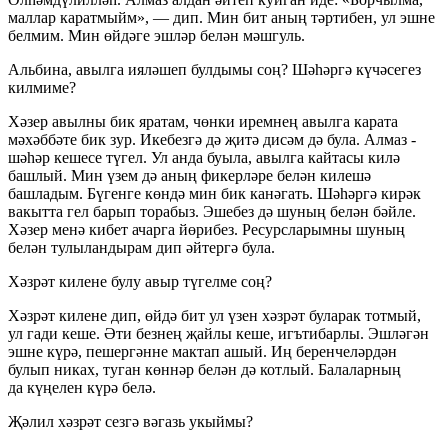
маллар каратмыйм», — дип. Мин бит аның тәртибен, ул эшне
белмим. Мин өйдәге эшләр белән мәшгуль.
Альбина, авылга ияләшеп булдымы соң? Шәһәргә күчәсегез
килмиме?
Хәзер авылны бик яратам, чөнки иремнең авылга карата
мәхәббәте бик зур. Икебезгә дә җитә дисәм дә була. Алмаз -
шәһәр кешесе түгел. Ул анда буыла, авылга кайтасы килә
башлый. Мин үзем дә аның фикерләре белән килешә
башладым. Бүгенге көндә мин бик канәгать. Шәһәргә кирәк
вакытта гел барып торабыз. Эшебез дә шуның белән бәйле.
Хәзер менә кибет ачарга йөрибез. Ресурсларымны шуның
белән тулыландырам дип әйтергә була.
Хәзрәт килене булу авыр түгелме соң?
Хәзрәт килене дип, өйдә бит ул үзен хәзрәт буларак тотмый,
ул гади кеше. Әти безнең җайлы кеше, игътибарлы. Эшләгән
эшне күрә, пешергәнне мактап ашый. Иң беренчеләрдән
булып никах, туган көннәр белән дә котлый. Балаларның
да күңелен күрә белә.
Җәлил хәзрәт сезгә вәгазь укыймы?