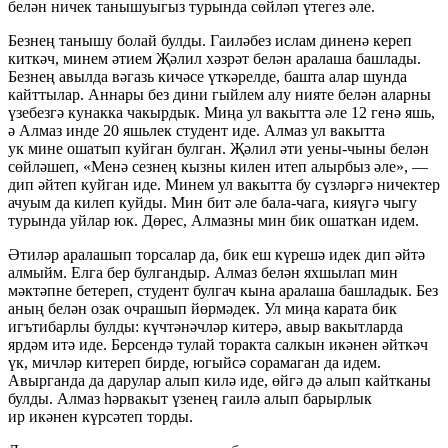
белән ничек танышуыгыз турында сөйләп үтегез әле.
Безнең танышу болай булды. Гаиләбез ислам диненә кереп
киткәч, минем әтием Җәлил хәзрәт белән аралаша башлады.
Безнең авылда вәгазь кичәсе үткәрелде, башта алар шунда
кайттылар. Аннары без дини гыйлем алу нияте белән аларны
үзебезгә кунакка чакырдык. Миңа ул вакытта әле 12 генә яшь,
ә Алмаз инде 20 яшьлек студент иде. Алмаз ул вакытта
ук мине ошатып куйган булган. Җәлил әти уены-чыны белән
сөйләшеп, «Менә сезнең кызны килен итеп алырбыз әле», —
дип әйтеп куйган иде. Минем ул вакытта бу сүзләргә ничектер
ачуым да килеп куйды. Мин бит әле бала-чага, кияүгә чыгу
турында уйлар юк. Дөрес, Алмазны мин бик ошаткан идем.
Әтиләр аралашып торсалар да, бик еш күрешә идек дип әйтә
алмыйм. Елга бер булгандыр. Алмаз белән яхшылап мин
мәктәпне бетереп, студент булгач кына аралаша башладык. Без
аның белән озак очрашып йөрмәдек. Ул миңа карата бик
игътибарлы булды: күчтәнәчләр китерә, авыр вакытларда
ярдәм итә иде. Берсендә тулай торакта салкын икәнен әйткәч
үк, мичләр китереп бирде, югыйсә сорамаган да идем.
Авырганда да дарулар алып килә иде, өйгә дә алып кайтканы
булды. Алмаз һәрвакыт үзенең гаилә алып барырлык
ир икәнен күрсәтеп торды.