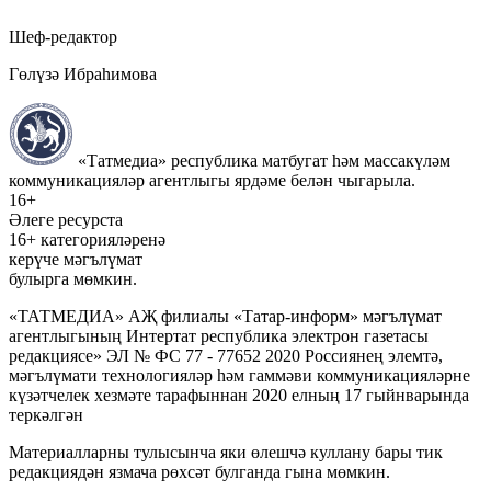
Шеф-редактор
Гөлүзә Ибраһимова
«Татмедиа» республика матбугат һәм массакүләм
коммуникацияләр агентлыгы ярдәме белән чыгарыла.
16+
Әлеге ресурста
16+ категорияләренә
керүче мәгълүмат
булырга мөмкин.
«ТАТМЕДИА» АҖ филиалы «Татар-информ» мәгълүмат
агентлыгының Интертат республика электрон газетасы
редакциясе» ЭЛ № ФС 77 - 77652 2020 Россиянең элемтә,
мәгълүмати технологияләр һәм гаммәви коммуникацияләрне
күзәтчелек хезмәте тарафыннан 2020 елның 17 гыйнварында
теркәлгән
Материалларны тулысынча яки өлешчә куллану бары тик
редакциядән язмача рөхсәт булганда гына мөмкин.