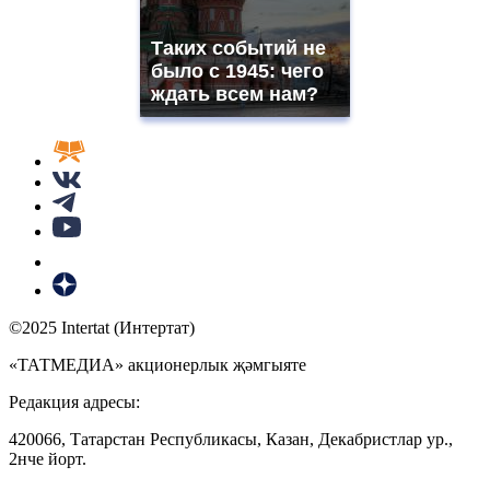
Таких событий не
было с 1945: чего
ждать всем нам?
©2025 Intertat (Интертат)
«ТАТМЕДИА» акционерлык җәмгыяте
Редакция адресы:
420066, Татарстан Республикасы, Казан, Декабристлар ур.,
2нче йорт.