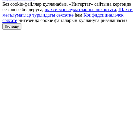
Без cookie-файллар кулланабыз. «Интертат» сайтына кергәндә
сез әлеге белдерүгә,
шәхси мәгълүматларны эшкәртүгә
,
Шәхси
мәгълүматлар турындагы сәясәткә
һәм
Конфиденциальлек
сәясәте
нигезендә cookie файлларын куллануга ризалашасыз
Килешү