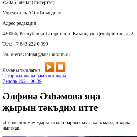
©2025 Intertat (Интертат)
Учредитель АО «Татмедиа»
Адрес редакции:
420066, Республика Татарстан, г. Казань, ул. Декабристов, д. 2
Тел.: +7 843 222 0 999
Эл. почта: infotat@tatar-inform.ru
Язманы тыңлагыз
Татар җырлары һәм клиплары
7 июль 2021 06:39
Әлфинә Әзһәмова яңа
җырын тәкъдим итте
«Серле чишмә» җыры тиздән барлык музыкаль мәйданнарда
чыгачак.