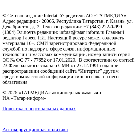
© Сетевое издание Intertat. Учредитель АО «ТАТМЕДИА».
Адрес редакции: 420066, Республика Татарстан, г. Казань, ул.
Декабристов, д. 2. Телефон редакции: +7 (843) 222-0-999
(1304) Эл.почта редакции: infotat@tatar-inform.ru Главный
редактор Гареев Р.И. Настоящий ресурс может содержать
материалы 16+. СМИ зарегистрировано Федеральной
службой по надзору в сфере связи, информационных
технологий и массовых коммуникаций, номер записи серия
ЭЛ № ФС 77 - 77652 от 17.01.2020. В соответствии со статьей
23 Федерального закона о СМИ от 27.12.1991 года при
распространении сообщений сайта “Интертат” другим
средством массовой информации гиперссылка на него
обязательна.
© 2026 «ТАТМЕДИА» акционерлык җәмгыяте
ИА «Татар-информ»
Политика о персональных данных
Антикоррупционная политика