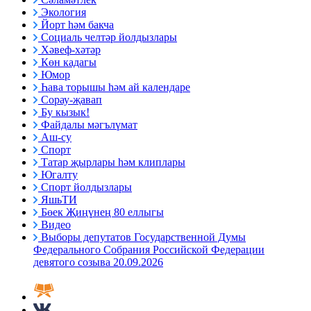
Экология
Йорт һәм бакча
Социаль челтәр йолдызлары
Хәвеф-хәтәр
Көн кадагы
Юмор
Һава торышы һәм ай календаре
Сорау-җавап
Бу кызык!
Файдалы мәгълүмат
Аш-су
Спорт
Татар җырлары һәм клиплары
Югалту
Спорт йолдызлары
ЯшьТИ
Бөек Җиңүнең 80 еллыгы
Видео
Выборы депутатов Государственной Думы
Федерального Собрания Российской Федерации
девятого созыва 20.09.2026