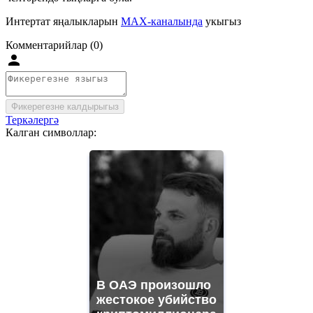
Интертат яңалыкларын
MAX-каналында
укыгыз
Комментарийлар (0)
Фикерегезне калдырыгыз
Теркәлергә
Калган символлар:
В ОАЭ произошло
жестокое убийство