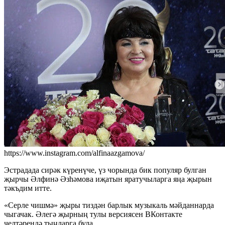
https://www.instagram.com/alfinaazgamova/
Эстрадада сирәк күренүче, үз чорында бик популяр булган
җырчы Әлфинә Әзһәмова иҗатын яратучыларга яңа җырын
тәкъдим итте.
«Серле чишмә» җыры тиздән барлык музыкаль мәйданнарда
чыгачак. Әлегә җырның тулы версиясен ВКонтакте
челтәрендә тыңларга була.