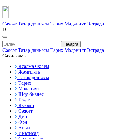
Сәясәт
Татар дөньясы
Тарих
Мәдәният
Эстрада
16+
Табарга
Сәясәт
Татар дөньясы
Тарих
Мәдәният
Эстрада
Сәхифәләр
Ясалма Фәһем
Җәмгыять
Татар дөньясы
Тарих
Мәдәният
Шоу-бизнес
Иҗат
Язмыш
Сәясәт
Дин
Фән
Авыл
Икътисад
Сәламәтлек