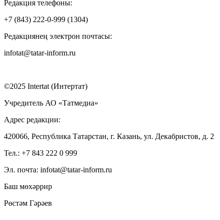
Редакция телефоны:
+7 (843) 222-0-999 (1304)
Редакциянең электрон почтасы:
infotat@tatar-inform.ru
©2025 Intertat (Интертат)
Учредитель АО «Татмедиа»
Адрес редакции:
420066, Республика Татарстан, г. Казань, ул. Декабристов, д. 2
Тел.: +7 843 222 0 999
Эл. почта: infotat@tatar-inform.ru
Баш мөхәррир
Рөстәм Гәрәев