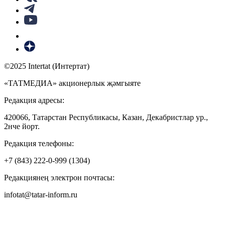
©2025 Intertat (Интертат)
«ТАТМЕДИА» акционерлык җәмгыяте
Редакция адресы:
420066, Татарстан Республикасы, Казан, Декабристлар ур.,
2нче йорт.
Редакция телефоны:
+7 (843) 222-0-999 (1304)
Редакциянең электрон почтасы:
infotat@tatar-inform.ru