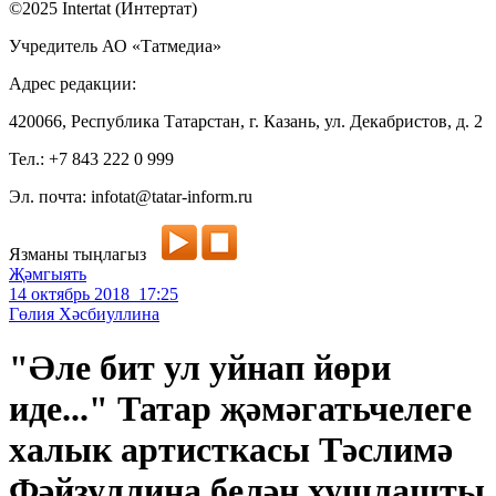
©2025 Intertat (Интертат)
Учредитель АО «Татмедиа»
Адрес редакции:
420066, Республика Татарстан, г. Казань, ул. Декабристов, д. 2
Тел.: +7 843 222 0 999
Эл. почта: infotat@tatar-inform.ru
Язманы тыңлагыз
Җәмгыять
14 октябрь 2018 17:25
Гөлия Хәсбиуллина
"Әле бит ул уйнап йөри
иде..." Татар җәмәгатьчелеге
халык артисткасы Тәслимә
Фәйзуллина белән хушлашты