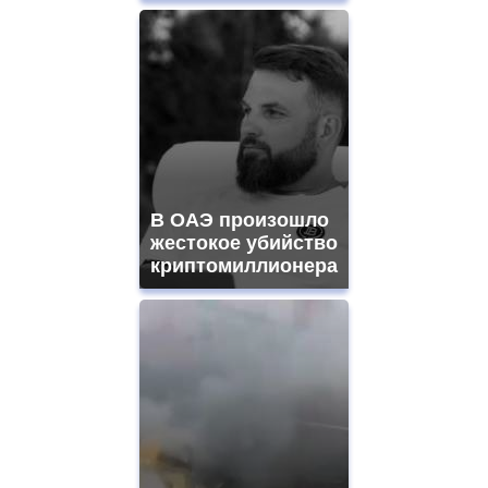
В ОАЭ произошло
жестокое убийство
криптомиллионера