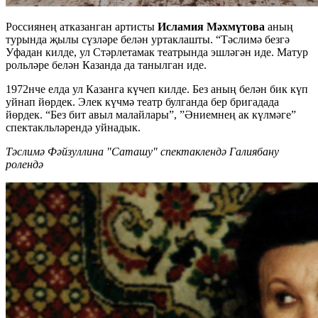
Россиянең атказанган артисты
Исламия Мәхмүтова
аның
турында җылы сүзләре белән уртаклашты. “Тәслимә безгә
Уфадан килде, ул Стәрлетамак театрында эшләгән иде. Матур
рольләре белән Казанда да танылган иде.
1972нче елда ул Казанга күчеп килде. Без аның белән бик күп
уйнап йөрдек. Элек күчмә театр булганда бер бригадада
йөрдек. “Без бит авыл малайлары”, ”Әниемнең ак күлмәге”
спектакльләрендә уйнадык.
Тәслимә Фәйзуллина "Саташу" спектаклендә Галиябану
ролендә