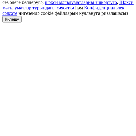
сез әлеге белдерүгә,
шәхси мәгълүматларны эшкәртүгә
,
Шәхси
мәгълүматлар турындагы сәясәткә
һәм
Конфиденциальлек
сәясәте
нигезендә cookie файлларын куллануга ризалашасыз
Килешү