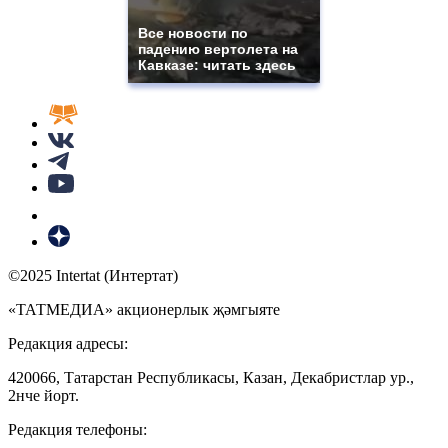
Все новости по
падению вертолета на
Кавказе: читать здесь
©2025 Intertat (Интертат)
«ТАТМЕДИА» акционерлык җәмгыяте
Редакция адресы:
420066, Татарстан Республикасы, Казан, Декабристлар ур.,
2нче йорт.
Редакция телефоны: