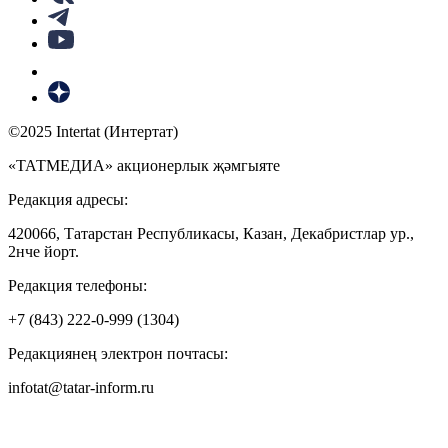
©2025 Intertat (Интертат)
«ТАТМЕДИА» акционерлык җәмгыяте
Редакция адресы:
420066, Татарстан Республикасы, Казан, Декабристлар ур.,
2нче йорт.
Редакция телефоны:
+7 (843) 222-0-999 (1304)
Редакциянең электрон почтасы:
infotat@tatar-inform.ru