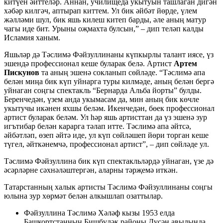
китүен әйттеләр. Аннан, училищеда укытуын ташлаган дигән
хәбәр килгәч, аптырап киттем. Ул бик әйбәт йөрде, үлем
жәлләми шул, бик яшь килеш китеп барды, әле аның матур
чагы иде бит. Урыны оҗмахта булсын,” – дип теләп калды
Исламия ханым.
Яшьләр дә Тәслимә Фәйзуллинаны күпкырлы талант иясе, үз
эшендә профессионал кеше буларак белә. Артист
Артем
Пискунов
та аның эшенә сокланып сөйләде. “Тәслимә апа
белән миңа бик күп уйнарга туры килмәде, аның белән бергә
уйнаган соңгы спектакль “Бернарда Альба йорты” булды.
Беренчедән, үзем анда укымасам да, мин аның бик көчле
укытучы икәнен яхшы беләм. Икенчедән, бөек профессионал
артист буларак беләм. Ул һәр яшь артисттан да үз эшенә зур
игътибар белән карарга тәлап итте. Тәслимә апа әйтсә,
әйбәтләп, өзеп әйтә иде, ул күп сөйләшеп йөри торган кеше
түгел, әйткәнемчә, профессионал артист”, – дип сөйләде ул.
Тәслимә Фәйзуллина бик күп спектакльләрдә уйнаган, үзе дә
әсәрләрне сәхнәләштергән, аларны тәрҗемә иткән.
Татарстанның халык артисты Тәслимә Фәйзуллинаны соңгы
юлына зур хөрмәт белән алкышлап озаттылар.
Фәйзуллина Тәслимә Хәләф кызы 1953 елда
Башкортстанның Бишбүләк районы Дүсән авылында