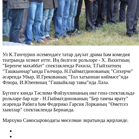
Ул К.Тинчурин исемендәге татар дәүләт драма һәм комедия
театрында хезмәт итте. Иң билгеле рольләре - Х. Вахитның
"Беренче мәхәббәт" спектаклендә Рәхилә, Т.Гыйззәтнең
"Ташкыннар"ында Гөлчирә, Н.Гыйматдинованың "Сихерче"
әсәрендә Убыр, И.Грекованың "Тол хатыннан көймәсе"ндә
Флюра, И.Юзеевның "Гашыйклар тавы"нда Ләлә.
Бүгенге көндә Тәслимә Фәйзуллинаның ике генә спектакльдә
рольләре бар иде - Н.Гыйматдинованың "Бер тамчы ярату"
әсәрендә Рабига һәм Федерико Гарсия Лорканың "Өметсез
хыяллар" спектаклендә Бернанда.
Мәрхүмә Самосыроводагы мөселман зиратында җирләнде.