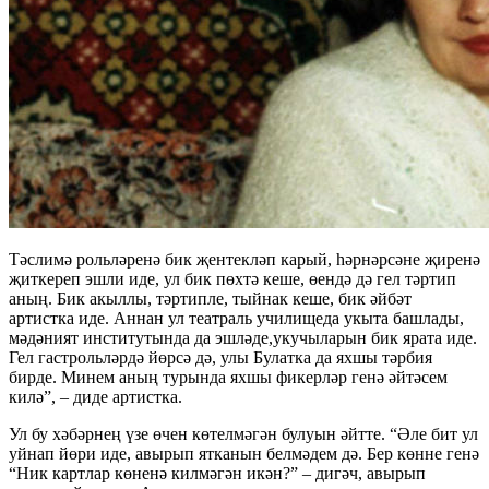
Тәслимә рольләренә бик җентекләп карый, һәрнәрсәне җиренә
җиткереп эшли иде, ул бик пөхтә кеше, өендә дә гел тәртип
аның. Бик акыллы, тәртипле, тыйнак кеше, бик әйбәт
артистка иде. Аннан ул театраль училищеда укыта башлады,
мәдәният институтында да эшләде,укучыларын бик ярата иде.
Гел гастрольләрдә йөрсә дә, улы Булатка да яхшы тәрбия
бирде. Минем аның турында яхшы фикерләр генә әйтәсем
килә”, – диде артистка.
Ул бу хәбәрнең үзе өчен көтелмәгән булуын әйтте. “Әле бит ул
уйнап йөри иде, авырып ятканын белмәдем дә. Бер көнне генә
“Ник картлар көненә килмәгән икән?” – дигәч, авырып