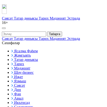
Сәясәт
Татар дөньясы
Тарих
Мәдәният
Эстрада
16+
Табарга
Сәясәт
Татар дөньясы
Тарих
Мәдәният
Эстрада
Сәхифәләр
Ясалма Фәһем
Җәмгыять
Татар дөньясы
Тарих
Мәдәният
Шоу-бизнес
Иҗат
Язмыш
Сәясәт
Дин
Фән
Авыл
Икътисад
Сәламәтлек