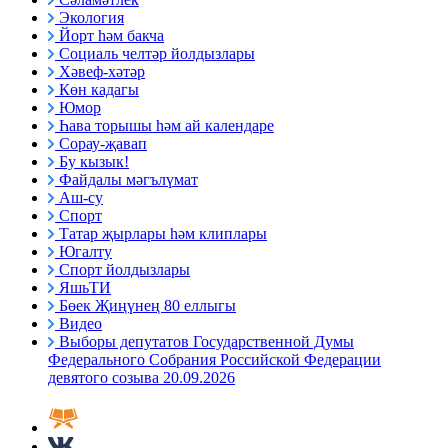
Экология
Йорт һәм бакча
Социаль челтәр йолдызлары
Хәвеф-хәтәр
Көн кадагы
Юмор
Һава торышы һәм ай календаре
Сорау-җавап
Бу кызык!
Файдалы мәгълүмат
Аш-су
Спорт
Татар җырлары һәм клиплары
Югалту
Спорт йолдызлары
ЯшьТИ
Бөек Җиңүнең 80 еллыгы
Видео
Выборы депутатов Государственной Думы
Федерального Собрания Российской Федерации
девятого созыва 20.09.2026