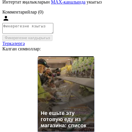
Интертат яңалыкларын
MAX-каналында
укыгыз
Комментарийлар (0)
Фикерегезне калдырыгыз
Теркәлергә
Калган символлар:
Не ешьте эту
готовую еду из
магазина: список