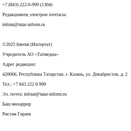
+7 (843) 222-0-999 (1304)
Редакциянең электрон почтасы:
infotat@tatar-inform.ru
©2025 Intertat (Интертат)
Учредитель АО «Татмедиа»
Адрес редакции:
420066, Республика Татарстан, г. Казань, ул. Декабристов, д. 2
Тел.: +7 843 222 0 999
Эл. почта: infotat@tatar-inform.ru
Баш мөхәррир
Рөстәм Гәрәев