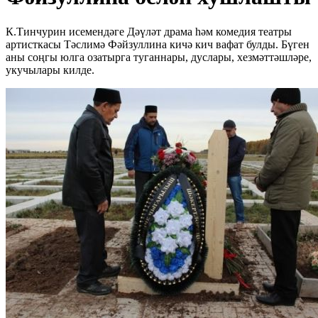
К.Тинчурин исемендәге Дәүләт драма һәм комедия театры
артисткасы Тәслимә Фәйзуллина кичә кич вафат булды. Бүген
аны соңгы юлга озатырга туганнары, дуслары, хезмәттәшләре,
укучылары килде.