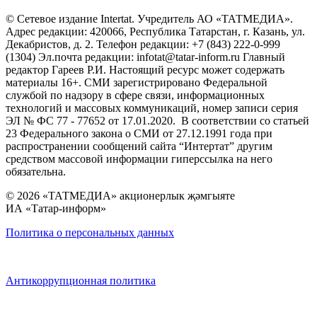
© Сетевое издание Intertat. Учредитель АО «ТАТМЕДИА».
Адрес редакции: 420066, Республика Татарстан, г. Казань, ул.
Декабристов, д. 2. Телефон редакции: +7 (843) 222-0-999
(1304) Эл.почта редакции: infotat@tatar-inform.ru Главный
редактор Гареев Р.И. Настоящий ресурс может содержать
материалы 16+. СМИ зарегистрировано Федеральной
службой по надзору в сфере связи, информационных
технологий и массовых коммуникаций, номер записи серия
ЭЛ № ФС 77 - 77652 от 17.01.2020. В соответствии со статьей
23 Федерального закона о СМИ от 27.12.1991 года при
распространении сообщений сайта “Интертат” другим
средством массовой информации гиперссылка на него
обязательна.
© 2026 «ТАТМЕДИА» акционерлык җәмгыяте
ИА «Татар-информ»
Политика о персональных данных
Антикоррупционная политика