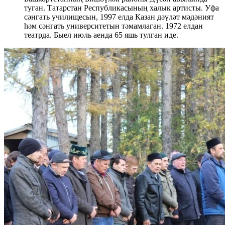
туган. Татарстан Республикасының халык артисты. Уфа
сәнгать училищесын, 1997 елда Казан дәүләт мәдәният
һәм сәнгать университетын тәмамлаган. 1972 елдан
театрда. Быел июль аенда 65 яшь тулган иде.