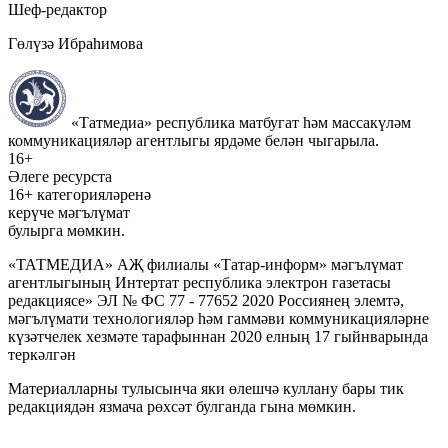
Шеф-редактор
Гөлүзә Ибраһимова
«Татмедиа» республика матбугат һәм массакүләм
коммуникацияләр агентлыгы ярдәме белән чыгарыла.
16+
Әлеге ресурста
16+ категорияләренә
керүче мәгълүмат
булырга мөмкин.
«ТАТМЕДИА» АҖ филиалы «Татар-информ» мәгълүмат
агентлыгының Интертат республика электрон газетасы
редакциясе» ЭЛ № ФС 77 - 77652 2020 Россиянең элемтә,
мәгълүмати технологияләр һәм гаммәви коммуникацияләрне
күзәтчелек хезмәте тарафыннан 2020 елның 17 гыйнварында
теркәлгән
Материалларны тулысынча яки өлешчә куллану бары тик
редакциядән язмача рөхсәт булганда гына мөмкин.