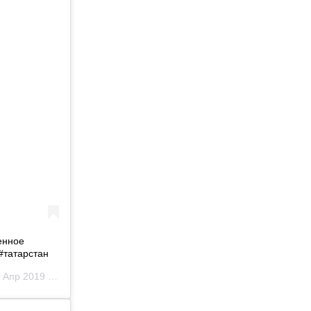
енное
#татарстан
пр 2019 в 2:24 PDT