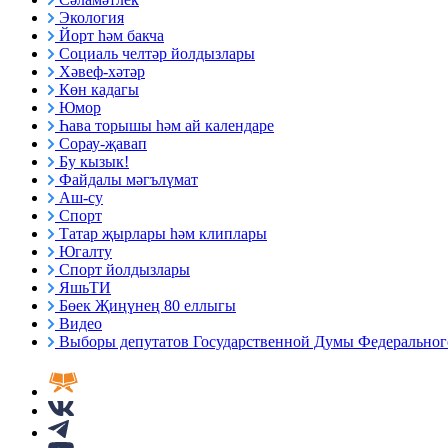
Экология
Йорт һәм бакча
Социаль челтәр йолдызлары
Хәвеф-хәтәр
Көн кадагы
Юмор
Һава торышы һәм ай календаре
Сорау-җавап
Бу кызык!
Файдалы мәгълүмат
Аш-су
Спорт
Татар җырлары һәм клиплары
Югалту
Спорт йолдызлары
ЯшьТИ
Бөек Җиңүнең 80 еллыгы
Видео
Выборы депутатов Государственной Думы Федерального