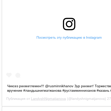
Посмотреть эту публикацию в Instagram
Чиксез рәхмәтлемен!!! @rusminnikhanov Зур рәхмәт! Торжеств
вручение #ландышнигматжанова #рустамминниханов #казань 
Публикация от
LandyshNigmatjanova
(@landyshnigmatjanova)
27 А