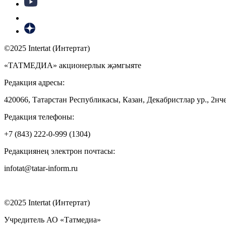
©2025 Intertat (Интертат)
«ТАТМЕДИА» акционерлык җәмгыяте
Редакция адресы:
420066, Татарстан Республикасы, Казан, Декабристлар ур., 2нче
Редакция телефоны:
+7 (843) 222-0-999 (1304)
Редакциянең электрон почтасы:
infotat@tatar-inform.ru
©2025 Intertat (Интертат)
Учредитель АО «Татмедиа»