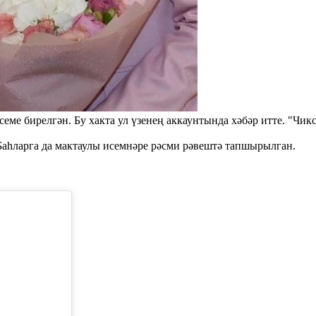
е бирелгән. Бу хакта ул үзенең аккаунтында хәбәр итте. "Чиксе
Баһларга да мактаулы исемнәре рәсми рәвештә тапшырылган.