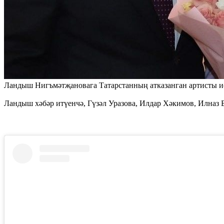
Ландыш Нигъмәтҗановага Татарстанның атказанган артисты исем
Ландыш хәбәр итүенчә, Гүзәл Уразова, Илдар Хәкимов, Илназ 