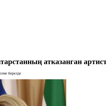
арстанның атказанган артист
семе бирелде