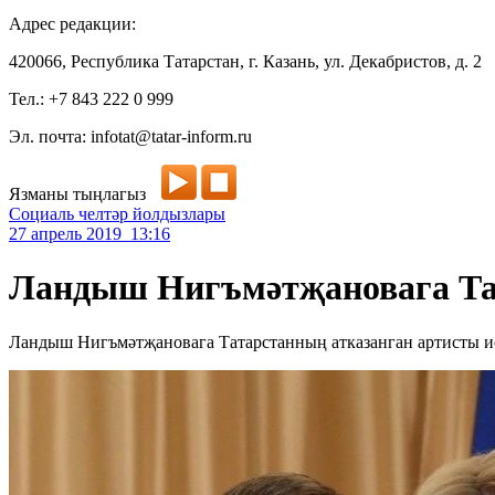
Адрес редакции:
420066, Республика Татарстан, г. Казань, ул. Декабристов, д. 2
Тел.: +7 843 222 0 999
Эл. почта: infotat@tatar-inform.ru
Язманы тыңлагыз
Социаль челтәр йолдызлары
27 апрель 2019 13:16
Ландыш Нигъмәтҗановага Тат
Ландыш Нигъмәтҗановага Татарстанның атказанган артисты и