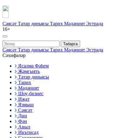
Сәясәт
Татар дөньясы
Тарих
Мәдәният
Эстрада
16+
Табарга
Сәясәт
Татар дөньясы
Тарих
Мәдәният
Эстрада
Сәхифәләр
Ясалма Фәһем
Җәмгыять
Татар дөньясы
Тарих
Мәдәният
Шоу-бизнес
Иҗат
Язмыш
Сәясәт
Дин
Фән
Авыл
Икътисад
Сәламәтлек