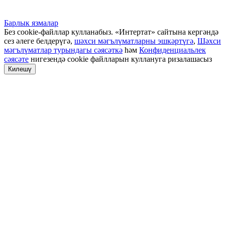
Барлык язмалар
Без cookie-файллар кулланабыз. «Интертат» сайтына кергәндә
сез әлеге белдерүгә,
шәхси мәгълүматларны эшкәртүгә
,
Шәхси
мәгълүматлар турындагы сәясәткә
һәм
Конфиденциальлек
сәясәте
нигезендә cookie файлларын куллануга ризалашасыз
Килешү