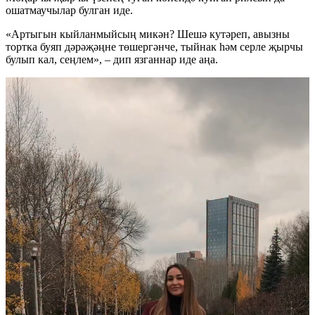
ошатмаучылар булган иде.
«Артыгын кыйланмыйсың микән? Шешә кутәреп, авызны
тортка буяп дәрәҗәңне төшергәнче, тыйнак һәм серле җырчы
булып кал, сеңлем», – дип язганнар иде аңа.