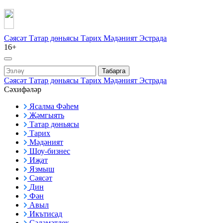
Сәясәт
Татар дөньясы
Тарих
Мәдәният
Эстрада
16+
Табарга
Сәясәт
Татар дөньясы
Тарих
Мәдәният
Эстрада
Сәхифәләр
Ясалма Фәһем
Җәмгыять
Татар дөньясы
Тарих
Мәдәният
Шоу-бизнес
Иҗат
Язмыш
Сәясәт
Дин
Фән
Авыл
Икътисад
Сәламәтлек