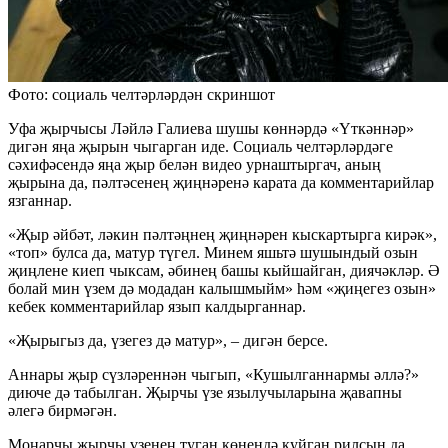
Фото: социаль челтәрләрдән скриншот
Уфа җырчысы Ләйлә Галиева шушы көннәрдә «Үткәннәр»
дигән яңа җырын чыгарган иде. Социаль челтәрләрдәге
сәхифәсендә яңа җыр белән видео урнаштыргач, аның
җырына да, пәлтәсенең җиңнәренә карата да комментарийлар
язганнар.
«Җыр әйбәт, ләкин пәлтәңнең җиңнәрен кыскартырга кирәк»,
«топ» булса да, матур түгел. Минем яшьтә шушындый озын
җиңлене киеп чыксам, әбинең башы кыйшайган, диячәкләр. Ә
болай мин үзем дә модадан калышмыйм» һәм «җиңегез озын»
кебек комментарийлар язып калдырганнар.
«Җырыгыз да, үзегез дә матур», – дигән берсе.
Аннары җыр сүзләреннән чыгып, «Кушылганнармы әллә?»
диюче дә табылган. Җырчы үзе язылучыларына җавапны
әлегә бирмәгән.
Моңарчы җырчы үзенең туган көнендә куйган рилсын да