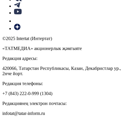
©2025 Intertat (Интертат)
«ТАТМЕДИА» акционерлык җәмгыяте
Редакция адресы:
420066, Татарстан Республикасы, Казан, Декабристлар ур.,
2нче йорт.
Редакция телефоны:
+7 (843) 222-0-999 (1304)
Редакциянең электрон почтасы:
infotat@tatar-inform.ru