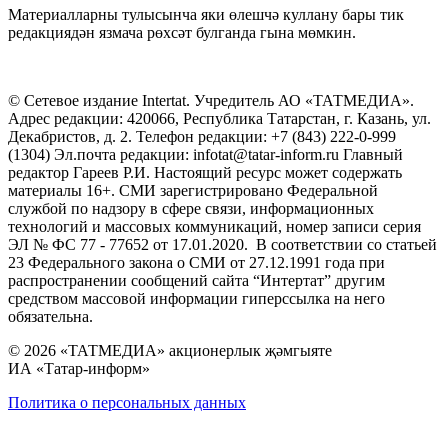
Материалларны тулысынча яки өлешчә куллану бары тик
редакциядән язмача рөхсәт булганда гына мөмкин.
© Сетевое издание Intertat. Учредитель АО «ТАТМЕДИА».
Адрес редакции: 420066, Республика Татарстан, г. Казань, ул.
Декабристов, д. 2. Телефон редакции: +7 (843) 222-0-999
(1304) Эл.почта редакции: infotat@tatar-inform.ru Главный
редактор Гареев Р.И. Настоящий ресурс может содержать
материалы 16+. СМИ зарегистрировано Федеральной
службой по надзору в сфере связи, информационных
технологий и массовых коммуникаций, номер записи серия
ЭЛ № ФС 77 - 77652 от 17.01.2020. В соответствии со статьей
23 Федерального закона о СМИ от 27.12.1991 года при
распространении сообщений сайта “Интертат” другим
средством массовой информации гиперссылка на него
обязательна.
© 2026 «ТАТМЕДИА» акционерлык җәмгыяте
ИА «Татар-информ»
Политика о персональных данных