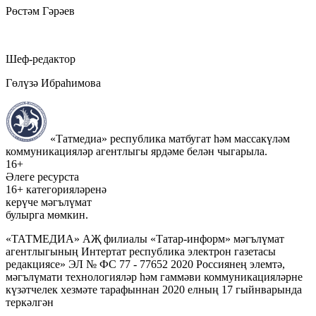
Рөстәм Гәрәев
Шеф-редактор
Гөлүзә Ибраһимова
«Татмедиа» республика матбугат һәм массакүләм
коммуникацияләр агентлыгы ярдәме белән чыгарыла.
16+
Әлеге ресурста
16+ категорияләренә
керүче мәгълүмат
булырга мөмкин.
«ТАТМЕДИА» АҖ филиалы «Татар-информ» мәгълүмат
агентлыгының Интертат республика электрон газетасы
редакциясе» ЭЛ № ФС 77 - 77652 2020 Россиянең элемтә,
мәгълүмати технологияләр һәм гаммәви коммуникацияләрне
күзәтчелек хезмәте тарафыннан 2020 елның 17 гыйнварында
теркәлгән