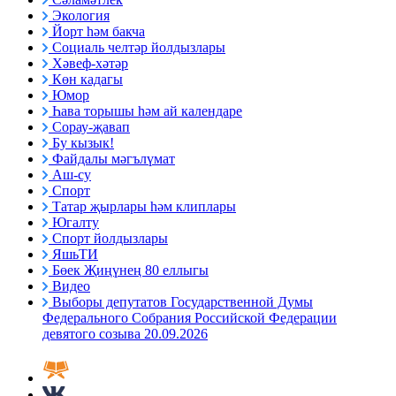
Экология
Йорт һәм бакча
Социаль челтәр йолдызлары
Хәвеф-хәтәр
Көн кадагы
Юмор
Һава торышы һәм ай календаре
Сорау-җавап
Бу кызык!
Файдалы мәгълүмат
Аш-су
Спорт
Татар җырлары һәм клиплары
Югалту
Спорт йолдызлары
ЯшьТИ
Бөек Җиңүнең 80 еллыгы
Видео
Выборы депутатов Государственной Думы
Федерального Собрания Российской Федерации
девятого созыва 20.09.2026