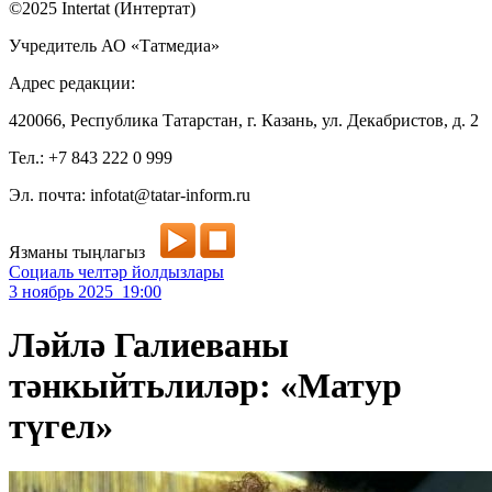
©2025 Intertat (Интертат)
Учредитель АО «Татмедиа»
Адрес редакции:
420066, Республика Татарстан, г. Казань, ул. Декабристов, д. 2
Тел.: +7 843 222 0 999
Эл. почта: infotat@tatar-inform.ru
Язманы тыңлагыз
Социаль челтәр йолдызлары
3 ноябрь 2025 19:00
Ләйлә Галиеваны
тәнкыйтьлиләр: «Матур
түгел»