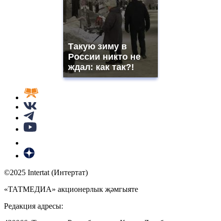
Такую зиму в
России никто не
ждал: как так?!
©2025 Intertat (Интертат)
«ТАТМЕДИА» акционерлык җәмгыяте
Редакция адресы: