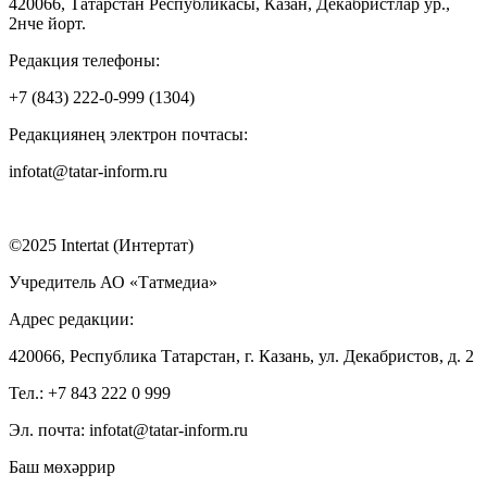
420066, Татарстан Республикасы, Казан, Декабристлар ур.,
2нче йорт.
Редакция телефоны:
+7 (843) 222-0-999 (1304)
Редакциянең электрон почтасы:
infotat@tatar-inform.ru
©2025 Intertat (Интертат)
Учредитель АО «Татмедиа»
Адрес редакции:
420066, Республика Татарстан, г. Казань, ул. Декабристов, д. 2
Тел.: +7 843 222 0 999
Эл. почта: infotat@tatar-inform.ru
Баш мөхәррир