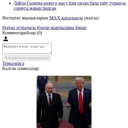
Ләйлә Галиева кияүгә чыгу һәм тагын бала табу турында
сорауга җавап биргән
Интертат яңалыкларын
MAX-каналында
укыгыз
#татар эстрадасы
#татар җырчылары
#җыр
Комментарийлар (0)
Фикерегезне калдырыгыз
Теркәлергә
Калган символлар: