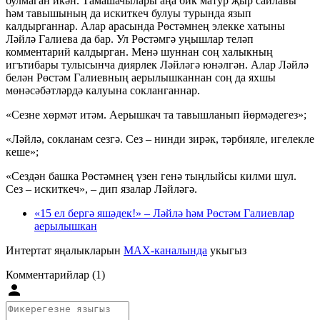
булмаган икән. Тамашачылары аңа бик матур җыр сайлавы
һәм тавышының да искиткеч булуы турында язып
калдырганнар. Алар арасында Рөстәмнең элекке хатыны
Ләйлә Галиева да бар. Ул Рөстәмгә уңышлар теләп
комментарий калдырган. Менә шуннан соң халыкның
игътибары тулысынча диярлек Ләйләгә юнәлгән. Алар Ләйлә
белән Рөстәм Галиевның аерылышканнан соң да яхшы
мөнәсәбәтләрдә калуына сокланганнар.
«Сезне хөрмәт итәм. Аерышкач та тавышланып йөрмәдегез»;
«Ләйлә, сокланам сезгә. Сез – нинди зирәк, тәрбияле, игелекле
кеше»;
«Сездән башка Рөстәмнең үзен генә тыңлыйсы килми шул.
Сез – искиткеч», – дип язалар Ләйләгә.
«15 ел бергә яшәдек!» – Ләйлә һәм Рөстәм Галиевлар
аерылышкан
Интертат яңалыкларын
MAX-каналында
укыгыз
Комментарийлар (1)