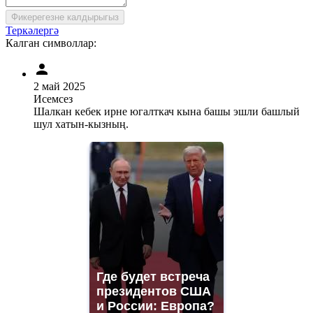
Фикерегезне калдырыгыз
Теркәлергә
Калган символлар:
2 май 2025
Исемсез
Шалкан кебек ирне югалткач кына башы эшли башлый
шул хатын-кызның.
Где будет встреча
президентов США
и России: Европа?