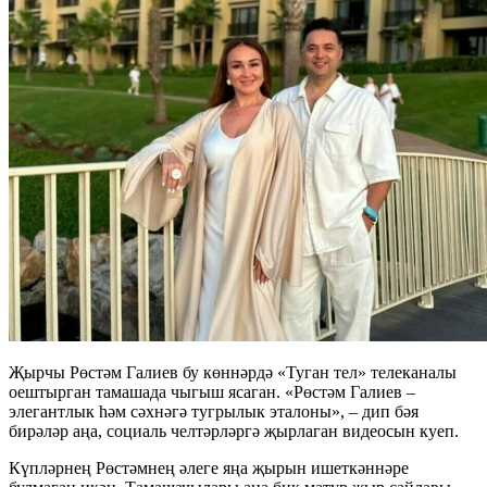
Җырчы Рөстәм Галиев бу көннәрдә «Туган тел» телеканалы
оештырган тамашада чыгыш ясаган. «Рөстәм Галиев –
элегантлык һәм сәхнәгә тугрылык эталоны», – дип бәя
бирәләр аңа, социаль челтәрләргә җырлаган видеосын куеп.
Күпләрнең Рөстәмнең әлеге яңа җырын ишеткәннәре