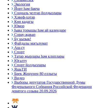
Экология
Йорт һәм бакча
Социаль челтәр йолдызлары
Хәвеф-хәтәр
Көн кадагы
Юмор
Һава торышы һәм ай календаре
Сорау-җавап
Бу кызык!
Файдалы мәгълүмат
Аш-су
Спорт
Татар җырлары һәм клиплары
Югалту
Спорт йолдызлары
ЯшьТИ
Бөек Җиңүнең 80 еллыгы
Видео
Выборы депутатов Государственной Думы
Федерального Собрания Российской Федерации
девятого созыва 20.09.2026