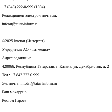
+7 (843) 222-0-999 (1304)
Редакциянең электрон почтасы:
infotat@tatar-inform.ru
©2025 Intertat (Интертат)
Учредитель АО «Татмедиа»
Адрес редакции:
420066, Республика Татарстан, г. Казань, ул. Декабристов, д. 2
Тел.: +7 843 222 0 999
Эл. почта: infotat@tatar-inform.ru
Баш мөхәррир
Рөстәм Гәрәев