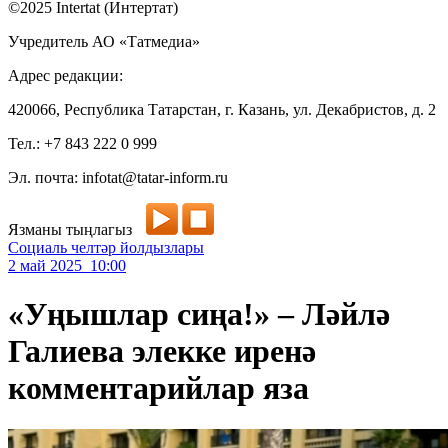
©2025 Intertat (Интертат)
Учредитель АО «Татмедиа»
Адрес редакции:
420066, Республика Татарстан, г. Казань, ул. Декабристов, д. 2
Тел.: +7 843 222 0 999
Эл. почта: infotat@tatar-inform.ru
Язманы тыңлагыз
Социаль челтәр йолдызлары
2 май 2025 10:00
«Уңышлар сиңа!» – Ләйлә
Галиева элекке иренә
комментарийлар яза