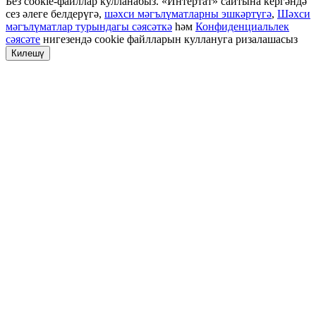
Без cookie-файллар кулланабыз. «Интертат» сайтына кергәндә
сез әлеге белдерүгә,
шәхси мәгълүматларны эшкәртүгә
,
Шәхси
мәгълүматлар турындагы сәясәткә
һәм
Конфиденциальлек
сәясәте
нигезендә cookie файлларын куллануга ризалашасыз
Килешү