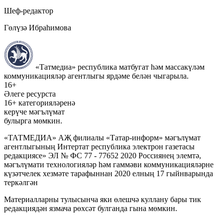
Шеф-редактор
Гөлүзә Ибраһимова
«Татмедиа» республика матбугат һәм массакүләм
коммуникацияләр агентлыгы ярдәме белән чыгарыла.
16+
Әлеге ресурста
16+ категорияләренә
керүче мәгълүмат
булырга мөмкин.
«ТАТМЕДИА» АҖ филиалы «Татар-информ» мәгълүмат
агентлыгының Интертат республика электрон газетасы
редакциясе» ЭЛ № ФС 77 - 77652 2020 Россиянең элемтә,
мәгълүмати технологияләр һәм гаммәви коммуникацияләрне
күзәтчелек хезмәте тарафыннан 2020 елның 17 гыйнварында
теркәлгән
Материалларны тулысынча яки өлешчә куллану бары тик
редакциядән язмача рөхсәт булганда гына мөмкин.