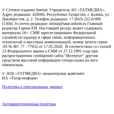
© Сетевое издание Intertat. Учредитель АО «ТАТМЕДИА».
Адрес редакции: 420066, Республика Татарстан, г. Казань, ул.
Декабристов, д. 2. Телефон редакции: +7 (843) 222-0-999
(1304) Эл.почта редакции: infotat@tatar-inform.ru Главный
редактор Гареев Р.И. Настоящий ресурс может содержать
материалы 16+. СМИ зарегистрировано Федеральной
службой по надзору в сфере связи, информационных
технологий и массовых коммуникаций, номер записи серия
ЭЛ № ФС 77 - 77652 от 17.01.2020. В соответствии со статьей
23 Федерального закона о СМИ от 27.12.1991 года при
распространении сообщений сайта “Интертат” другим
средством массовой информации гиперссылка на него
обязательна.
© 2026 «ТАТМЕДИА» акционерлык җәмгыяте
ИА «Татар-информ»
Политика о персональных данных
Антикоррупционная политика