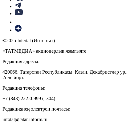
©2025 Intertat (Интертат)
«ТАТМЕДИА» акционерлык җәмгыяте
Редакция адресы:
420066, Татарстан Республикасы, Казан, Декабристлар ур.,
2нче йорт.
Редакция телефоны:
+7 (843) 222-0-999 (1304)
Редакциянең электрон почтасы:
infotat@tatar-inform.ru