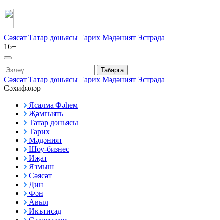
Сәясәт
Татар дөньясы
Тарих
Мәдәният
Эстрада
16+
Табарга
Сәясәт
Татар дөньясы
Тарих
Мәдәният
Эстрада
Сәхифәләр
Ясалма Фәһем
Җәмгыять
Татар дөньясы
Тарих
Мәдәният
Шоу-бизнес
Иҗат
Язмыш
Сәясәт
Дин
Фән
Авыл
Икътисад
Сәламәтлек