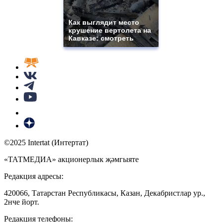
Как выглядит место
крушение вертолета на
Кавказе: смотреть
©2025 Intertat (Интертат)
«ТАТМЕДИА» акционерлык җәмгыяте
Редакция адресы:
420066, Татарстан Республикасы, Казан, Декабристлар ур.,
2нче йорт.
Редакция телефоны: