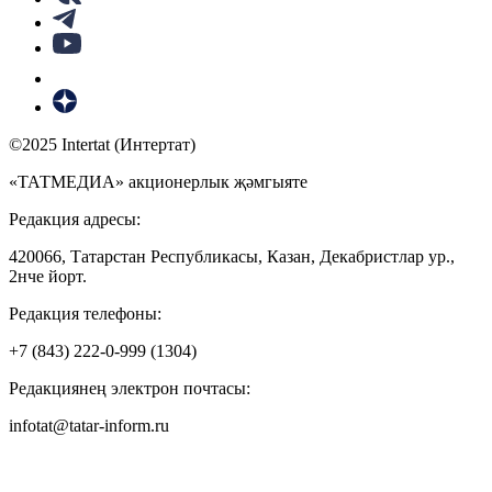
©2025 Intertat (Интертат)
«ТАТМЕДИА» акционерлык җәмгыяте
Редакция адресы:
420066, Татарстан Республикасы, Казан, Декабристлар ур.,
2нче йорт.
Редакция телефоны:
+7 (843) 222-0-999 (1304)
Редакциянең электрон почтасы:
infotat@tatar-inform.ru