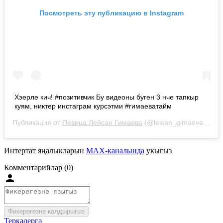
Посмотреть эту публикацию в Instagram
Хэерле кич! #позитивчик Бу видеоны буген 3 нче тапкыр
куям, никтер инстаграм курсэтми #гимаеватайм
Публикация от
Певица Лейсан Гимаева
(@leisan_gimaeva_official)
Интертат яңалыкларын
MAX-каналында
укыгыз
Комментарийлар (0)
Фикерегезне калдырыгыз
Теркәлергә