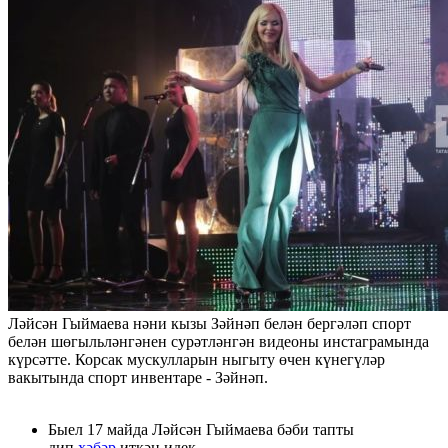
Ләйсән Гыймаева нәни кызы Зәйнәп белән бергәләп спорт
белән шөгыльләнгәнен сурәтләнгән видеоны инстаграмында
күрсәтте. Корсак мускулларын ныгыту өчен күнегүләр
вакытында спорт инвентаре - Зәйнәп.
Быел 17 майда Ләйсән Гыймаева бәби тапты
дип
хәбәр
иткән идек.