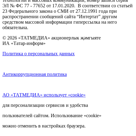
технологий и массовых коммуникаций, номер записи серия
ЭЛ № ФС 77 - 77652 от 17.01.2020. В соответствии со статьей
23 Федерального закона о СМИ от 27.12.1991 года при
распространении сообщений сайта “Интертат” другим
средством массовой информации гиперссылка на него
обязательна.
© 2026 «ТАТМЕДИА» акционерлык җәмгыяте
ИА «Татар-информ»
Политика о персональных данных
Антикоррупционная политика
АО «ТАТМЕДИА» использует «cookie»
для персонализации сервисов и удобства
пользователей сайтом. Использование «cookie»
можно отменить в настройках браузера.