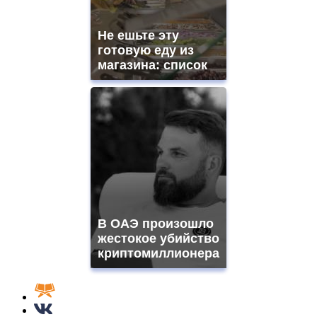
Не ешьте эту
готовую еду из
магазина: список
В ОАЭ произошло
жестокое убийство
криптомиллионера