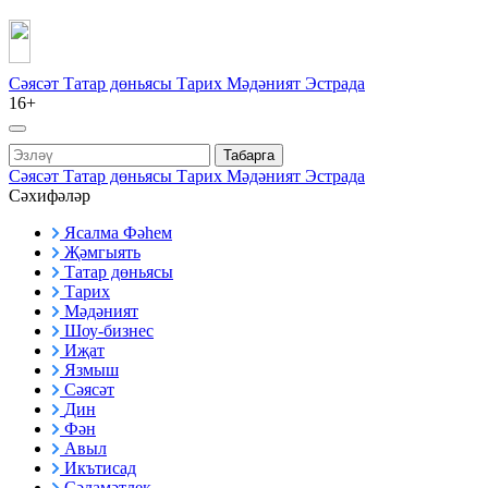
Сәясәт
Татар дөньясы
Тарих
Мәдәният
Эстрада
16+
Табарга
Сәясәт
Татар дөньясы
Тарих
Мәдәният
Эстрада
Сәхифәләр
Ясалма Фәһем
Җәмгыять
Татар дөньясы
Тарих
Мәдәният
Шоу-бизнес
Иҗат
Язмыш
Сәясәт
Дин
Фән
Авыл
Икътисад
Сәламәтлек