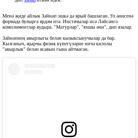
Менә җиде айлык Зәйнәп эшкә дә ярый башлаган. Ул әнисенә
формада булырга ярдәм итә. Инстачылар исә Ләйсәнгә
комплиментлар яудыра. "Матурлар", "яхшы әни", дип язалар.
Зәйнәпнең авырлыгы белән кызыксынучылар да бар.
Кызганыч, җырчы физик күнегүләрне ничә килолы
"авырлык" белән ясавын гына әйтмәгән.