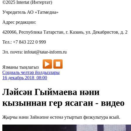
©2025 Intertat (Интертат)
Учредитель АО «Татмедиа»
Адрес редакции:
420066, Республика Татарстан, г. Казань, ул. Декабристов, д. 2
Тел.: +7 843 222 0 999
Эл. почта: infotat@tatar-inform.ru
Язманы тыңлагыз
Социаль челтәр йолдызлары
16 декабрь 2018 08:00
Ләйсән Гыймаева нәни
кызыннан гер ясаган - видео
Җырчы нәни Зәйнәпне өстенә утыртып физкультура ясый.