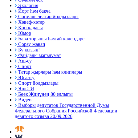
Экология
Йорт һәм бакча
Социаль челтәр йолдызлары
Хәвеф-хәтәр
Көн кадагы
Юмор
Һава торышы һәм ай календаре
Сорау-җавап
Бу кызык!
Файдалы мәгълүмат
Аш-су
Спорт
Татар җырлары һәм клиплары
Югалту
Спорт йолдызлары
ЯшьТИ
Бөек Җиңүнең 80 еллыгы
Видео
Выборы депутатов Государственной Думы
Федерального Собрания Российской Федерации
девятого созыва 20.09.2026