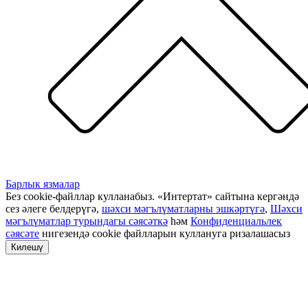
Барлык язмалар
Без cookie-файллар кулланабыз. «Интертат» сайтына кергәндә
сез әлеге белдерүгә,
шәхси мәгълүматларны эшкәртүгә
,
Шәхси
мәгълүматлар турындагы сәясәткә
һәм
Конфиденциальлек
сәясәте
нигезендә cookie файлларын куллануга ризалашасыз
Килешү