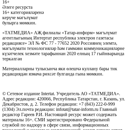
16+
Әлеге ресурста
16+ категорияләренә
керүче мәгълүмат
булырга мөмкин.
«ТАТМЕДИА» АҖ филиалы «Татар-информ» мәгълүмат
агентлыгының Интертат республика электрон газетасы
редакциясе» ЭЛ № ФС 77 - 77652 2020 Россиянең элемтә,
мәгълүмати технологияләр һәм гаммәви коммуникацияләрне
күзәтчелек хезмәте тарафыннан 2020 елның 17 гыйнварында
теркәлгән
Материалларны тулысынча яки өлешчә куллану бары тик
редакциядән язмача рөхсәт булганда гына мөмкин.
© Сетевое издание Intertat. Учредитель АО «ТАТМЕДИА».
Адрес редакции: 420066, Республика Татарстан, г. Казань, ул.
Декабристов, д. 2. Телефон редакции: +7 (843) 222-0-999
(1304) Эл.почта редакции: infotat@tatar-inform.ru Главный
редактор Гареев Р.И. Настоящий ресурс может содержать
материалы 16+. СМИ зарегистрировано Федеральной
службой по надзору в сфере связи, информационных