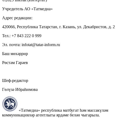
Учредитель АО «Татмедиа»
Адрес редакции:
420066, Республика Татарстан, г. Казань, ул. Декабристов, д. 2
Тел.: +7 843 222 0 999
Эл. почта: infotat@tatar-inform.ru
Баш мөхәррир
Рөстәм Гәрәев
Шеф-редактор
Гөлүзә Ибраһимова
«Татмедиа» республика матбугат һәм массакүләм
коммуникацияләр агентлыгы ярдәме белән чыгарыла.