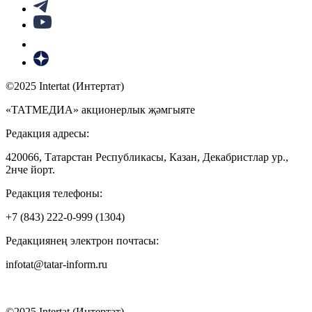
©2025 Intertat (Интертат)
«ТАТМЕДИА» акционерлык җәмгыяте
Редакция адресы:
420066, Татарстан Республикасы, Казан, Декабристлар ур.,
2нче йорт.
Редакция телефоны:
+7 (843) 222-0-999 (1304)
Редакциянең электрон почтасы:
infotat@tatar-inform.ru
©2025 Intertat (Интертат)