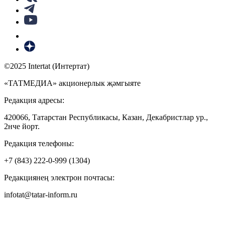
©2025 Intertat (Интертат)
«ТАТМЕДИА» акционерлык җәмгыяте
Редакция адресы:
420066, Татарстан Республикасы, Казан, Декабристлар ур.,
2нче йорт.
Редакция телефоны:
+7 (843) 222-0-999 (1304)
Редакциянең электрон почтасы:
infotat@tatar-inform.ru