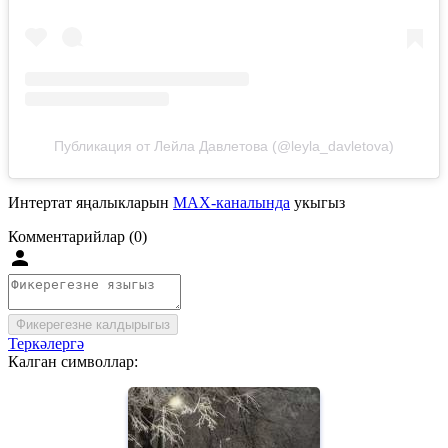
Публикация от Лейла Давлетова (@leyla_davletova)
Интертат яңалыкларын
MAX-каналында
укыгыз
Комментарийлар (0)
Фикерегезне калдырыгыз
Теркәлергә
Калган символлар: