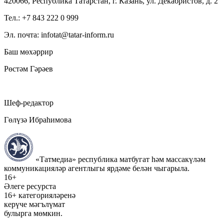
420066, Республика Татарстан, г. Казань, ул. Декабристов, д. 2
Тел.: +7 843 222 0 999
Эл. почта: infotat@tatar-inform.ru
Баш мөхәррир
Рөстәм Гәрәев
Шеф-редактор
Гөлүзә Ибраһимова
«Татмедиа» республика матбугат һәм массакүләм
коммуникацияләр агентлыгы ярдәме белән чыгарыла.
16+
Әлеге ресурста
16+ категорияләренә
керүче мәгълүмат
булырга мөмкин.