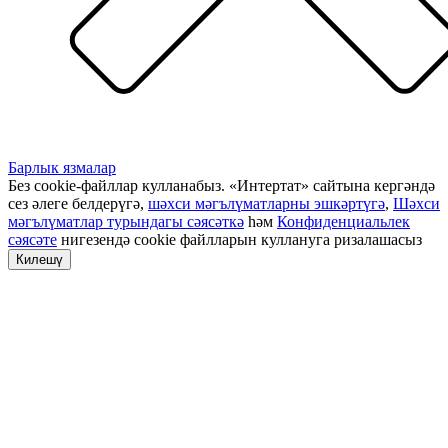
Барлык язмалар
Без cookie-файллар кулланабыз. «Интертат» сайтына кергәндә
сез әлеге белдерүгә,
шәхси мәгълүматларны эшкәртүгә
,
Шәхси
мәгълүматлар турындагы сәясәткә
һәм
Конфиденциальлек
сәясәте
нигезендә cookie файлларын куллануга ризалашасыз
Килешү