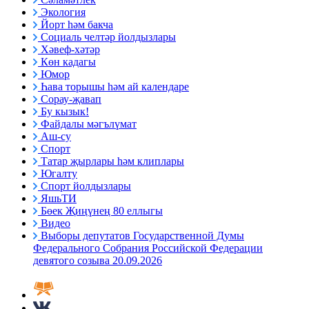
Экология
Йорт һәм бакча
Социаль челтәр йолдызлары
Хәвеф-хәтәр
Көн кадагы
Юмор
Һава торышы һәм ай календаре
Сорау-җавап
Бу кызык!
Файдалы мәгълүмат
Аш-су
Спорт
Татар җырлары һәм клиплары
Югалту
Спорт йолдызлары
ЯшьТИ
Бөек Җиңүнең 80 еллыгы
Видео
Выборы депутатов Государственной Думы
Федерального Собрания Российской Федерации
девятого созыва 20.09.2026