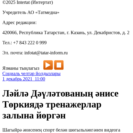
©2025 Intertat (Интертат)
Учредитель АО «Татмедиа»
Адрес редакции:
420066, Республика Татарстан, г. Казань, ул. Декабристов, д. 2
Тел.: +7 843 222 0 999
Эл. почта: infotat@tatar-inform.ru
Язманы тыңлагыз
Социаль челтәр йолдызлары
1 декабрь 2021 11:00
Ләйлә Дәүләтованың әнисе
Төркиядә тренажерлар
залына йөргән
Шагыйрә әнисенең спорт белән шөгыльләнгәнен видеога