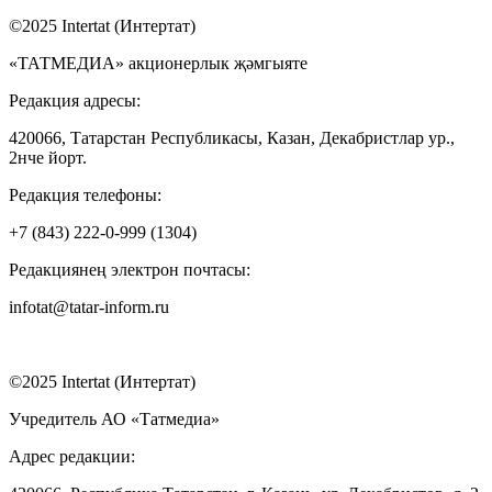
©2025 Intertat (Интертат)
«ТАТМЕДИА» акционерлык җәмгыяте
Редакция адресы:
420066, Татарстан Республикасы, Казан, Декабристлар ур.,
2нче йорт.
Редакция телефоны:
+7 (843) 222-0-999 (1304)
Редакциянең электрон почтасы:
infotat@tatar-inform.ru
©2025 Intertat (Интертат)
Учредитель АО «Татмедиа»
Адрес редакции: