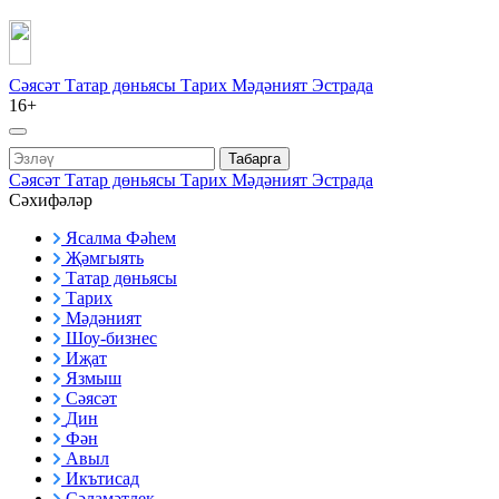
Сәясәт
Татар дөньясы
Тарих
Мәдәният
Эстрада
16+
Табарга
Сәясәт
Татар дөньясы
Тарих
Мәдәният
Эстрада
Сәхифәләр
Ясалма Фәһем
Җәмгыять
Татар дөньясы
Тарих
Мәдәният
Шоу-бизнес
Иҗат
Язмыш
Сәясәт
Дин
Фән
Авыл
Икътисад
Сәламәтлек