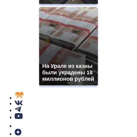
На Урале из казны
были украдены 18
миллионов рублей