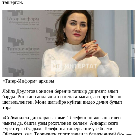
төшергән.
«Татар-Информ» архивы
Ләйлә Дәүләтова әнисен беренче тапкыр диңгезгә алып
барды. Рина апа анда ял итеп кенә ятмаган, ә спорт белән
шөгыльләнгән. Моңа шагыйрә куйган видео дәлил булып
тора.
«Сөбханалла дип карагыз, яме. Телефоннан ялгыш килеп
чыкты да, башта үзем рәхәтләнеп көлдем. Аннары сезгә
күрсәтергә булдым. Телефонга төшергәнне үзе белми.
Әйтмәгез, яме. Төркиянең спорт залында безнең әнкәй бу», —