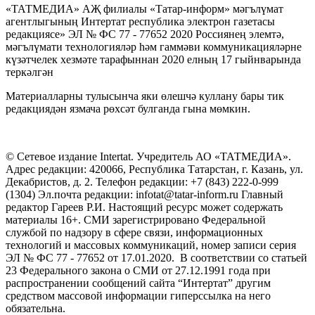
«ТАТМЕДИА» АҖ филиалы «Татар-информ» мәгълүмат
агентлыгының Интертат республика электрон газетасы
редакциясе» ЭЛ № ФС 77 - 77652 2020 Россиянең элемтә,
мәгълүмати технологияләр һәм гаммәви коммуникацияләрне
күзәтчелек хезмәте тарафыннан 2020 елның 17 гыйнварында
теркәлгән
Материалларны тулысынча яки өлешчә куллану бары тик
редакциядән язмача рөхсәт булганда гына мөмкин.
© Сетевое издание Intertat. Учредитель АО «ТАТМЕДИА».
Адрес редакции: 420066, Республика Татарстан, г. Казань, ул.
Декабристов, д. 2. Телефон редакции: +7 (843) 222-0-999
(1304) Эл.почта редакции: infotat@tatar-inform.ru Главный
редактор Гареев Р.И. Настоящий ресурс может содержать
материалы 16+. СМИ зарегистрировано Федеральной
службой по надзору в сфере связи, информационных
технологий и массовых коммуникаций, номер записи серия
ЭЛ № ФС 77 - 77652 от 17.01.2020. В соответствии со статьей
23 Федерального закона о СМИ от 27.12.1991 года при
распространении сообщений сайта “Интертат” другим
средством массовой информации гиперссылка на него
обязательна.