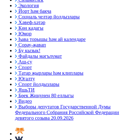
Экология
Йорт һәм бакча
Социаль челтәр йолдызлары
Хәвеф-хәтәр
Көн кадагы
Юмор
Һава торышы һәм ай календаре
Сорау-җавап
Бу кызык!
Файдалы мәгълүмат
Аш-су
Спорт
Татар җырлары һәм клиплары
Югалту
Спорт йолдызлары
ЯшьТИ
Бөек Җиңүнең 80 еллыгы
Видео
Выборы депутатов Государственной Думы
Федерального Собрания Российской Федерации
девятого созыва 20.09.2026