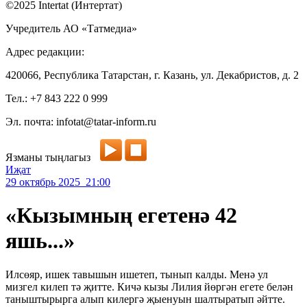
©2025 Intertat (Интертат)
Учредитель АО «Татмедиа»
Адрес редакции:
420066, Республика Татарстан, г. Казань, ул. Декабристов, д. 2
Тел.: +7 843 222 0 999
Эл. почта: infotat@tatar-inform.ru
Язманы тыңлагыз
Иҗат
29 октябрь 2025 21:00
«Кызымның егетенә 42
яшь...»
Илсөяр, ишек тавышын ишетеп, тынып калды. Менә ул
мизгел килеп тә җитте. Кичә кызы Лилия йөргән егете белән
таныштырырга алып килергә җыенуын шалтыратып әйтте.