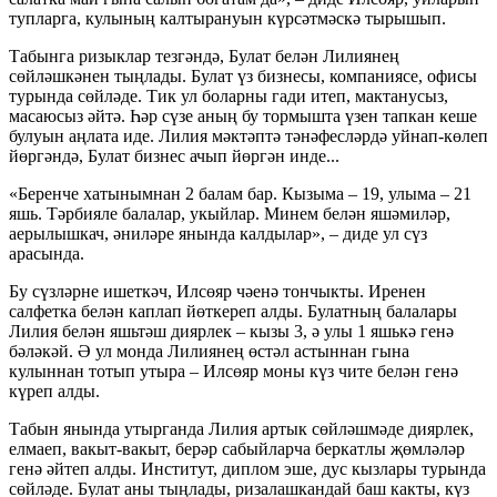
тупларга, кулының калтырануын күрсәтмәскә тырышып.
Табынга ризыклар тезгәндә, Булат белән Лилиянең
сөйләшкәнен тыңлады. Булат үз бизнесы, компаниясе, офисы
турында сөйләде. Тик ул боларны гади итеп, мактанусыз,
масаюсыз әйтә. Һәр сүзе аның бу тормышта үзен тапкан кеше
булуын аңлата иде. Лилия мәктәптә тәнәфесләрдә уйнап-көлеп
йөргәндә, Булат бизнес ачып йөргән инде...
«Беренче хатынымнан 2 балам бар. Кызыма – 19, улыма – 21
яшь. Тәрбияле балалар, укыйлар. Минем белән яшәмиләр,
аерылышкач, әниләре янында калдылар», – диде ул сүз
арасында.
Бу сүзләрне ишеткәч, Илсөяр чәенә тончыкты. Иренен
салфетка белән каплап йөткереп алды. Булатның балалары
Лилия белән яшьтәш диярлек – кызы 3, ә улы 1 яшькә генә
бәләкәй. Ә ул монда Лилиянең өстәл астыннан гына
кулыннан тотып утыра – Илсөяр моны күз чите белән генә
күреп алды.
Табын янында утырганда Лилия артык сөйләшмәде диярлек,
елмаеп, вакыт-вакыт, берәр сабыйларча беркатлы җөмләләр
генә әйтеп алды. Институт, диплом эше, дус кызлары турында
сөйләде. Булат аны тыңлады, ризалашкандай баш какты, күз