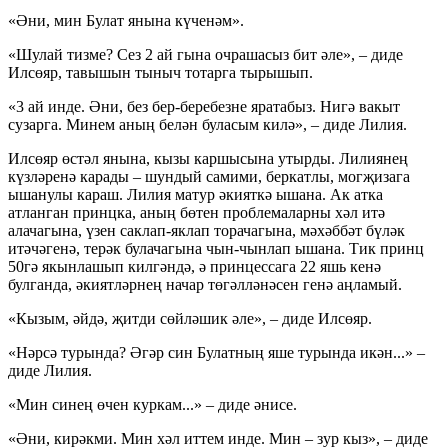
«Әни, мин Булат янына күченәм».
«Шулай тизме? Сез 2 ай гына очрашасыз бит әле», – диде
Илсөяр, тавышын тыныч тотарга тырышып.
«3 ай инде. Әни, без бер-беребезне яратабыз. Нигә вакыт
сузарга. Минем аның белән буласым килә», – диде Лилия.
Илсөяр өстәл янына, кызы каршысына утырды. Лилиянең
күзләренә карады – шундый самими, беркатлы, могҗизага
ышанулы караш. Лилия матур әкияткә ышана. Ак атка
атланган принцка, аның бөтен проблемаларны хәл итә
алачагына, үзен саклап-яклап торачагына, мәхәббәт бүләк
итәчәгенә, терәк булачагына чын-чынлап ышана. Тик принц
50гә якынлашып килгәндә, ә принцессага 22 яшь кенә
булганда, әкиятләрнең начар төгәлләнәсен генә аңламый.
«Кызым, әйдә, җитди сөйләшик әле», – диде Илсөяр.
«Нәрсә турында? Әгәр син Булатның яше турында икән...» –
диде Лилия.
«Мин синең өчен куркам...» – диде әнисе.
«Әни, кирәкми. Мин хәл иттем инде. Мин – зур кыз», – диде