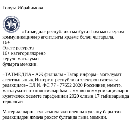
Гөлүзә Ибраһимова
«Татмедиа» республика матбугат һәм массакүләм
коммуникацияләр агентлыгы ярдәме белән чыгарыла.
16+
Әлеге ресурста
16+ категорияләренә
керүче мәгълүмат
булырга мөмкин.
«ТАТМЕДИА» АҖ филиалы «Татар-информ» мәгълүмат
агентлыгының Интертат республика электрон газетасы
редакциясе» ЭЛ № ФС 77 - 77652 2020 Россиянең элемтә,
мәгълүмати технологияләр һәм гаммәви коммуникацияләрне
күзәтчелек хезмәте тарафыннан 2020 елның 17 гыйнварында
теркәлгән
Материалларны тулысынча яки өлешчә куллану бары тик
редакциядән язмача рөхсәт булганда гына мөмкин.