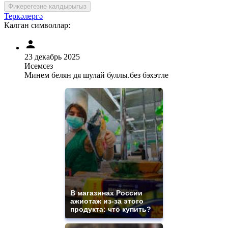
Фикерегезне калдырыгыз
Теркәлергә
Калган символлар:
23 декабрь 2025
Исемсез
Минем белян дя шулай буллы.без бэхэтле
В магазинах России
ажиотаж из-за этого
продукта: что купить?