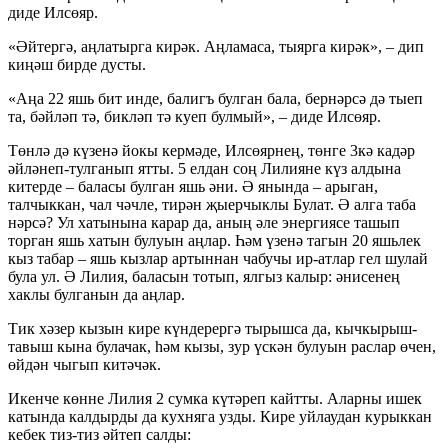
диде Илсөяр.
«Әйтергә, аңлатырга кирәк. Аңламаса, тыярга кирәк», – дип
киңәш бирде дусты.
«Аңа 22 яшь бит инде, балигъ булган бала, бернәрсә дә тыеп
та, бәйләп тә, бикләп тә куеп булмый», – диде Илсөяр.
Төнлә дә күзенә йокы кермәде, Илсөярнең, төнге 3кә кадәр
әйләнеп-тулганып ятты. 5 елдан соң Лилияне күз алдына
китерде – баласы булган яшь әни. Ә янында – арыган,
талчыккан, чал чәчле, тирән җыерчыклы Булат. Ә алга таба
нәрсә? Ул хатынына карар да, аның әле энергиясе ташып
торган яшь хатын булуын аңлар. Һәм үзенә тагын 20 яшьлек
кыз табар – яшь кызлар артыннан чабучы ир-атлар гел шулай
була ул. Ә Лилия, баласын тотып, ялгыз калыр: әнисенең
хаклы булганын да аңлар.
Тик хәзер кызын кире күндерергә тырышса да, кычкырыш-
тавыш кына булачак, һәм кызы, зур үскән булуын раслар өчен,
өйдән чыгып китәчәк.
Икенче көнне Лилия 2 сумка күтәреп кайтты. Аларны ишек
катында калдырды да кухняга узды. Кире уйлаудан курыккан
кебек тиз-тиз әйтеп салды: