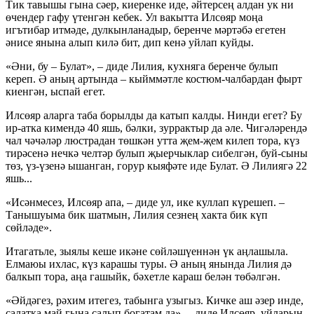
Тик тавышы гына сәер, киеренке иде, әйтерсең алдан ук ни
өчендер гафу үтенгән кебек. Ул вакытта Илсөяр моңа
игътибар итмәде, дулкынланадыр, беренче мәртәбә егетен
әнисе янына алып килә бит, дип кенә уйлап куйды.
«Әни, бу – Булат», – диде Лилия, кухняга беренче булып
кереп. Ә аның артында – кыйммәтле костюм-чалбардан фырт
киенгән, ыспай егет.
Илсөяр аларга таба борылды да катып калды. Нинди егет? Бу
ир-атка кимендә 40 яшь, бәлки, зуррактыр да әле. Чигәләрендә
чал чәчәләр люстрадан төшкән утта җем-җем килеп тора, күз
тирәсенә нечкә челтәр булып җыерчыклар сибелгән, буй-сыны
төз, үз-үзенә ышанган, горур кыяфәте иде Булат. Ә Лилиягә 22
яшь...
«Исәнмесез, Илсөяр апа, – диде ул, ике куллап күрешеп. –
Танышуыма бик шатмын, Лилия сезнең хакта бик күп
сөйләде».
Итагатьле, зыялы кеше икәне сөйләшүеннән үк аңлашыла.
Елмаюы ихлас, күз карашы туры. Ә аның янында Лилия дә
балкып тора, аңа гашыйк, бәхетле караш белән төбәлгән.
«Әйдәгез, рәхим итегез, табынга узыгыз. Кичке аш әзер инде,
салатка май гына салып богатам да», – диде Илсөяр, уйларын