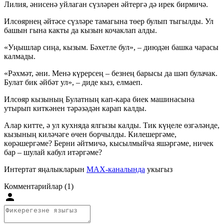
Лилия, әнисенә уйлаган сүзләрен әйтергә дә ирек бирмичә.
Илсөярнең әйтәсе сүзләре тамагына төер булып тыгылды. Ул
башын гына какты да кызын кочаклап алды.
«Уңышлар сиңа, кызым. Бәхетле бул», – диюдән башка чарасы
калмады.
«Рәхмәт, әни. Менә күрерсең – безнең барысы да шәп булачак.
Булат бик әйбәт ул», – диде кыз, елмаеп.
Илсөяр кызының Булатның кап-кара биек машинасына
утырып киткәнен тәрәзәдән карап калды.
Алар китте, ә ул кухняда ялгызы калды. Тик күңеле өзгәләнде,
кызының киләчәге өчен борчылды. Килешергәме,
көрәшергәме? Берни әйтмичә, кысылмыйча яшәргәме, ничек
бар – шулай кабул итәргәме?
Интертат яңалыкларын
MAX-каналында
укыгыз
Комментарийлар (1)