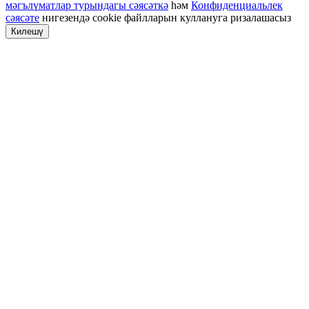
мәгълүматлар турындагы сәясәткә
һәм
Конфиденциальлек
сәясәте
нигезендә cookie файлларын куллануга ризалашасыз
Килешү