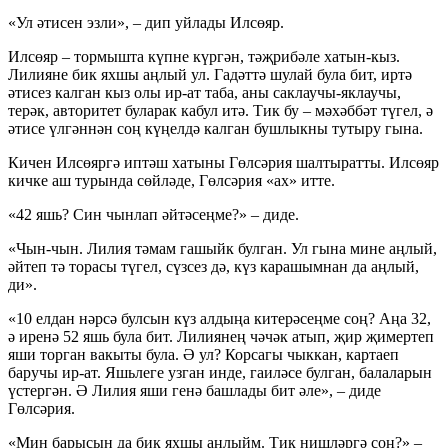
«Ул әтисен эзли», – дип уйлады Илсөяр.
Илсөяр – тормышта күпне күргән, тәҗрибәле хатын-кыз.
Лилияне бик яхшы аңлый ул. Гадәттә шулай була бит, иртә
әтисез калган кыз олы ир-ат таба, аны саклаучы-яклаучы,
терәк, авторитет буларак кабул итә. Тик бу – мәхәббәт түгел, ә
әтисе үлгәннән соң күңелдә калган бушлыкны тутыру гына.
Кичен Илсөяргә иптәш хатыны Гөлсәрия шалтыратты. Илсөяр
кичке аш турында сөйләде, Гөлсәрия «ах» итте.
«42 яшь? Син чынлап әйтәсеңме?» – диде.
«Чын-чын. Лилия тәмам гашыйк булган. Ул гына мине аңлый,
әйтеп тә торасы түгел, сүзсез дә, күз карашымнан да аңлый,
ди».
«10 елдан нәрсә булсын күз алдыңа китерәсеңме соң? Аңа 32,
ә иренә 52 яшь була бит. Лилиянең чәчәк атып, җир җимертеп
яши торган вакыты була. Ә ул? Корсагы чыккан, картаеп
баручы ир-ат. Яшьлеге узган инде, гаиләсе булган, балаларын
үстергән. Ә Лилия яши генә башлады бит әле», – диде
Гөлсәрия.
«Мин барысын да бик яхшы аңлыйм. Тик нишләргә соң?» –