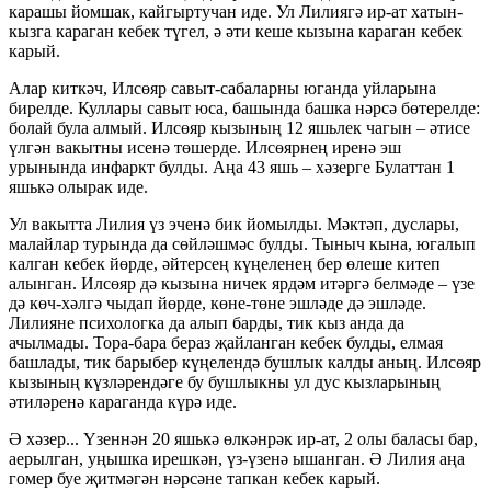
карашы йомшак, кайгыртучан иде. Ул Лилиягә ир-ат хатын-
кызга караган кебек түгел, ә әти кеше кызына караган кебек
карый.
Алар киткәч, Илсөяр савыт-сабаларны юганда уйларына
бирелде. Куллары савыт юса, башында башка нәрсә бөтерелде:
болай була алмый. Илсөяр кызының 12 яшьлек чагын – әтисе
үлгән вакытны исенә төшерде. Илсөярнең иренә эш
урынында инфаркт булды. Аңа 43 яшь – хәзерге Булаттан 1
яшькә олырак иде.
Ул вакытта Лилия үз эченә бик йомылды. Мәктәп, дуслары,
малайлар турында да сөйләшмәс булды. Тыныч кына, югалып
калган кебек йөрде, әйтерсең күңеленең бер өлеше китеп
алынган. Илсөяр дә кызына ничек ярдәм итәргә белмәде – үзе
дә көч-хәлгә чыдап йөрде, көне-төне эшләде дә эшләде.
Лилияне психологка да алып барды, тик кыз анда да
ачылмады. Тора-бара бераз җайланган кебек булды, елмая
башлады, тик барыбер күңелендә бушлык калды аның. Илсөяр
кызының күзләрендәге бу бушлыкны ул дус кызларының
әтиләренә караганда күрә иде.
Ә хәзер... Үзеннән 20 яшькә өлкәнрәк ир-ат, 2 олы баласы бар,
аерылган, уңышка ирешкән, үз-үзенә ышанган. Ә Лилия аңа
гомер буе җитмәгән нәрсәне тапкан кебек карый.