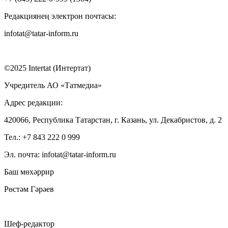
Редакциянең электрон почтасы:
infotat@tatar-inform.ru
©2025 Intertat (Интертат)
Учредитель АО «Татмедиа»
Адрес редакции:
420066, Республика Татарстан, г. Казань, ул. Декабристов, д. 2
Тел.: +7 843 222 0 999
Эл. почта: infotat@tatar-inform.ru
Баш мөхәррир
Рөстәм Гәрәев
Шеф-редактор