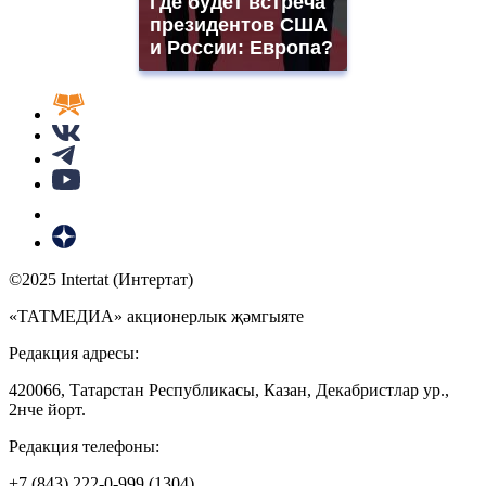
Где будет встреча
президентов США
и России: Европа?
©2025 Intertat (Интертат)
«ТАТМЕДИА» акционерлык җәмгыяте
Редакция адресы:
420066, Татарстан Республикасы, Казан, Декабристлар ур.,
2нче йорт.
Редакция телефоны:
+7 (843) 222-0-999 (1304)