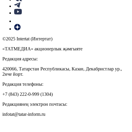
©2025 Intertat (Интертат)
«ТАТМЕДИА» акционерлык җәмгыяте
Редакция адресы:
420066, Татарстан Республикасы, Казан, Декабристлар ур.,
2нче йорт.
Редакция телефоны:
+7 (843) 222-0-999 (1304)
Редакциянең электрон почтасы:
infotat@tatar-inform.ru