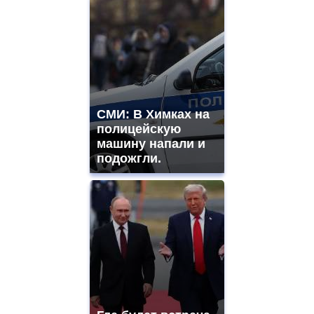
СМИ: В Химках на
полицейскую
машину напали и
подожгли.