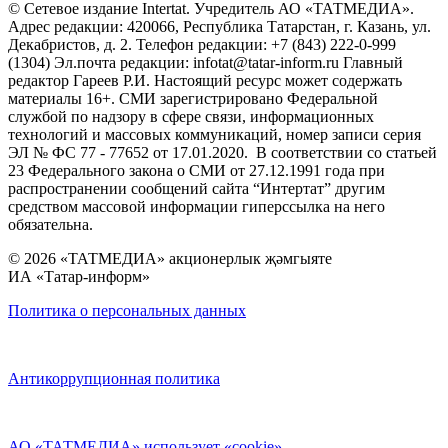
© Сетевое издание Intertat. Учредитель АО «ТАТМЕДИА».
Адрес редакции: 420066, Республика Татарстан, г. Казань, ул.
Декабристов, д. 2. Телефон редакции: +7 (843) 222-0-999
(1304) Эл.почта редакции: infotat@tatar-inform.ru Главный
редактор Гареев Р.И. Настоящий ресурс может содержать
материалы 16+. СМИ зарегистрировано Федеральной
службой по надзору в сфере связи, информационных
технологий и массовых коммуникаций, номер записи серия
ЭЛ № ФС 77 - 77652 от 17.01.2020. В соответствии со статьей
23 Федерального закона о СМИ от 27.12.1991 года при
распространении сообщений сайта “Интертат” другим
средством массовой информации гиперссылка на него
обязательна.
© 2026 «ТАТМЕДИА» акционерлык җәмгыяте
ИА «Татар-информ»
Политика о персональных данных
Антикоррупционная политика
АО «ТАТМЕДИА» использует «cookie»