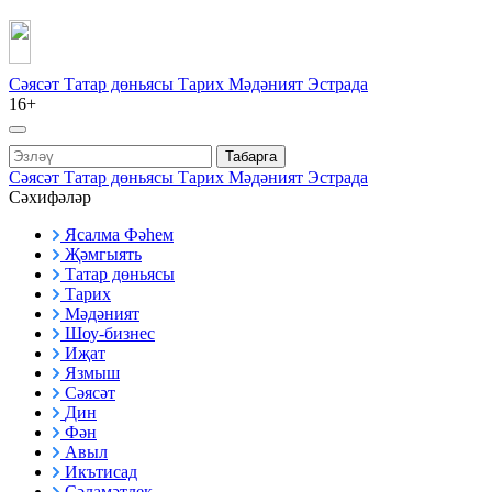
Сәясәт
Татар дөньясы
Тарих
Мәдәният
Эстрада
16+
Табарга
Сәясәт
Татар дөньясы
Тарих
Мәдәният
Эстрада
Сәхифәләр
Ясалма Фәһем
Җәмгыять
Татар дөньясы
Тарих
Мәдәният
Шоу-бизнес
Иҗат
Язмыш
Сәясәт
Дин
Фән
Авыл
Икътисад
Сәламәтлек