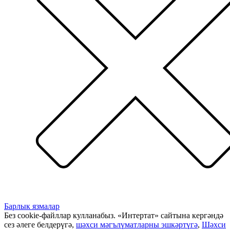
Барлык язмалар
Без cookie-файллар кулланабыз. «Интертат» сайтына кергәндә
сез әлеге белдерүгә,
шәхси мәгълүматларны эшкәртүгә
,
Шәхси