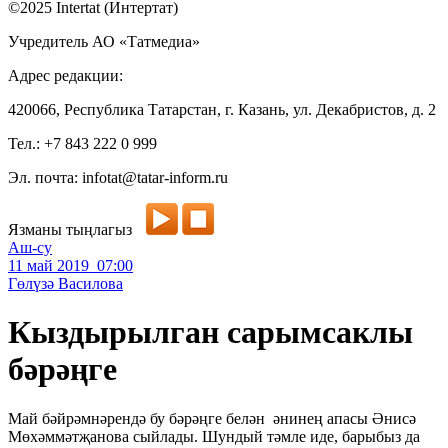
©2025 Intertat (Интертат)
Учредитель АО «Татмедиа»
Адрес редакции:
420066, Республика Татарстан, г. Казань, ул. Декабристов, д. 2
Тел.: +7 843 222 0 999
Эл. почта: infotat@tatar-inform.ru
Язманы тыңлагыз
Аш-су
11 май 2019 07:00
Гөлүзә Василова
Кыздырылган сарымсаклы
бәрәңге
Май бәйрәмнәрендә бу бәрәңге белән әнинең апасы Әнисә
Мөхәммәтҗанова сыйлады. Шундый тәмле иде, барыбыз да