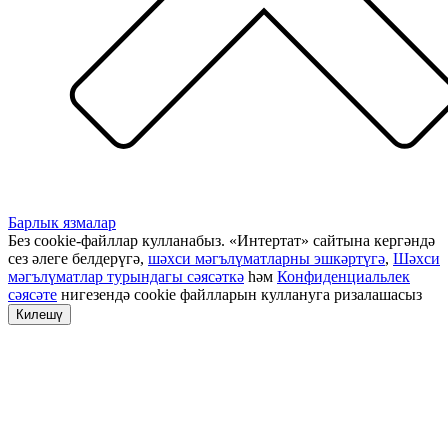
Барлык язмалар
Без cookie-файллар кулланабыз. «Интертат» сайтына кергәндә
сез әлеге белдерүгә,
шәхси мәгълүматларны эшкәртүгә
,
Шәхси
мәгълүматлар турындагы сәясәткә
һәм
Конфиденциальлек
сәясәте
нигезендә cookie файлларын куллануга ризалашасыз
Килешү