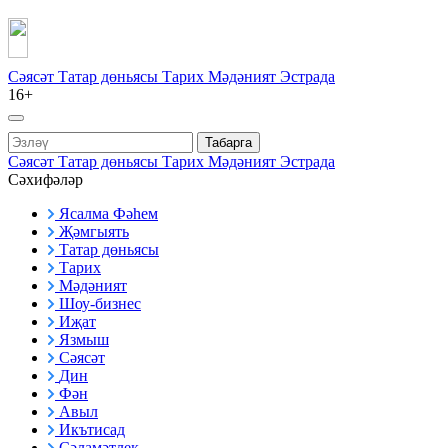
Сәясәт
Татар дөньясы
Тарих
Мәдәният
Эстрада
16+
Табарга
Сәясәт
Татар дөньясы
Тарих
Мәдәният
Эстрада
Сәхифәләр
Ясалма Фәһем
Җәмгыять
Татар дөньясы
Тарих
Мәдәният
Шоу-бизнес
Иҗат
Язмыш
Сәясәт
Дин
Фән
Авыл
Икътисад
Сәламәтлек