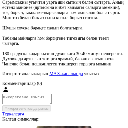
Сарымсакны угычтан уарга яки сыткыч белән сытарга. Аның
өстенә майонез (яртысына кибет каймагы салырга мөмкин),
тоз, борыч, тәмләткечләр салырга һәм яхшылап болгатырга.
Мин тоз белән бик аз гына кызыл борыч сиптем.
Шушы соуска бәрәңге салып болгатырга.
Табаны майларга һәм бәрәңгене тигез ягы белән тезеп
чыгарга.
180 градуска кадәр кызган духовкага 30-40 минут пешерергә.
Духовкада артыгын тотарга ярамый, бәрәңге катып китә.
Чәнечке белән пешкәнлеген тикшереп торырга мөмкин.
Интертат яңалыкларын
MAX-каналында
укыгыз
Комментарийлар (0)
Фикерегезне калдырыгыз
Теркәлергә
Калган символлар: