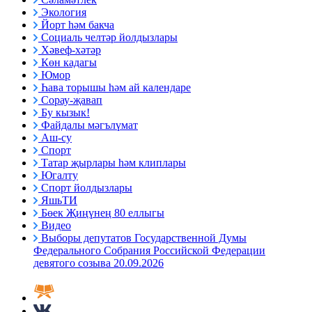
Экология
Йорт һәм бакча
Социаль челтәр йолдызлары
Хәвеф-хәтәр
Көн кадагы
Юмор
Һава торышы һәм ай календаре
Сорау-җавап
Бу кызык!
Файдалы мәгълүмат
Аш-су
Спорт
Татар җырлары һәм клиплары
Югалту
Спорт йолдызлары
ЯшьТИ
Бөек Җиңүнең 80 еллыгы
Видео
Выборы депутатов Государственной Думы
Федерального Собрания Российской Федерации
девятого созыва 20.09.2026