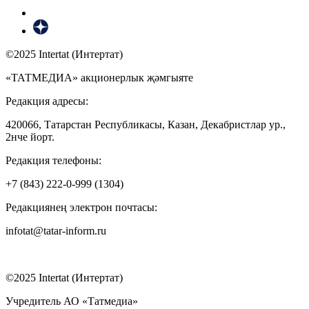
©2025 Intertat (Интертат)
«ТАТМЕДИА» акционерлык җәмгыяте
Редакция адресы:
420066, Татарстан Республикасы, Казан, Декабристлар ур.,
2нче йорт.
Редакция телефоны:
+7 (843) 222-0-999 (1304)
Редакциянең электрон почтасы:
infotat@tatar-inform.ru
©2025 Intertat (Интертат)
Учредитель АО «Татмедиа»