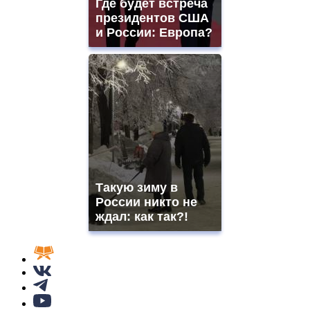
Где будет встреча
президентов США
и России: Европа?
Такую зиму в
России никто не
ждал: как так?!