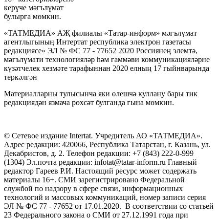
керүче мәгълүмат
булырга мөмкин.
«ТАТМЕДИА» АҖ филиалы «Татар-информ» мәгълүмат
агентлыгының Интертат республика электрон газетасы
редакциясе» ЭЛ № ФС 77 - 77652 2020 Россиянең элемтә,
мәгълүмати технологияләр һәм гаммәви коммуникацияләрне
күзәтчелек хезмәте тарафыннан 2020 елның 17 гыйнварында
теркәлгән
Материалларны тулысынча яки өлешчә куллану бары тик
редакциядән язмача рөхсәт булганда гына мөмкин.
© Сетевое издание Intertat. Учредитель АО «ТАТМЕДИА».
Адрес редакции: 420066, Республика Татарстан, г. Казань, ул.
Декабристов, д. 2. Телефон редакции: +7 (843) 222-0-999
(1304) Эл.почта редакции: infotat@tatar-inform.ru Главный
редактор Гареев Р.И. Настоящий ресурс может содержать
материалы 16+. СМИ зарегистрировано Федеральной
службой по надзору в сфере связи, информационных
технологий и массовых коммуникаций, номер записи серия
ЭЛ № ФС 77 - 77652 от 17.01.2020. В соответствии со статьей
23 Федерального закона о СМИ от 27.12.1991 года при