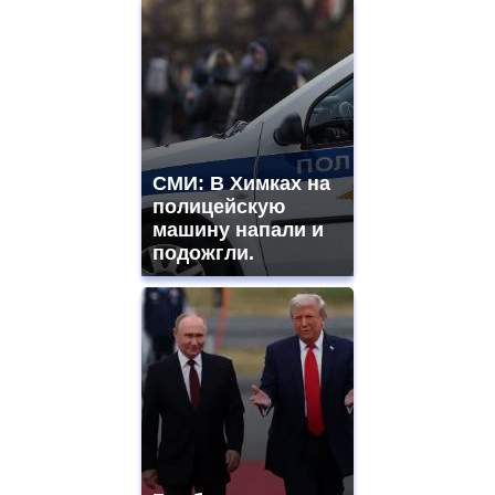
СМИ: В Химках на
полицейскую
машину напали и
подожгли.