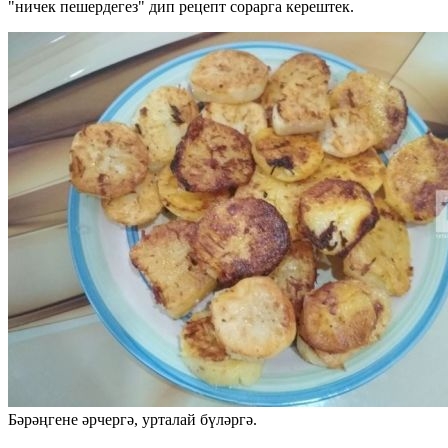
"ничек пешердегез" дип рецепт сорарга керештек.
Бәрәңгене әрчергә, урталай бүләргә.