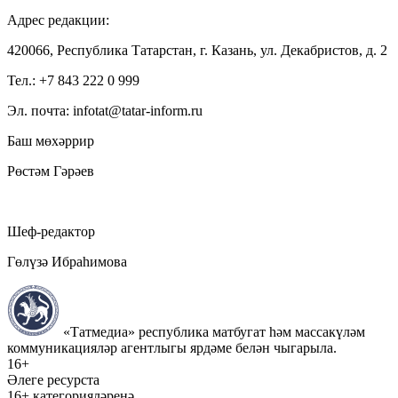
Адрес редакции:
420066, Республика Татарстан, г. Казань, ул. Декабристов, д. 2
Тел.: +7 843 222 0 999
Эл. почта: infotat@tatar-inform.ru
Баш мөхәррир
Рөстәм Гәрәев
Шеф-редактор
Гөлүзә Ибраһимова
«Татмедиа» республика матбугат һәм массакүләм
коммуникацияләр агентлыгы ярдәме белән чыгарыла.
16+
Әлеге ресурста
16+ категорияләренә