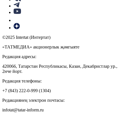
©2025 Intertat (Интертат)
«ТАТМЕДИА» акционерлык җәмгыяте
Редакция адресы:
420066, Татарстан Республикасы, Казан, Декабристлар ур.,
2нче йорт.
Редакция телефоны:
+7 (843) 222-0-999 (1304)
Редакциянең электрон почтасы:
infotat@tatar-inform.ru