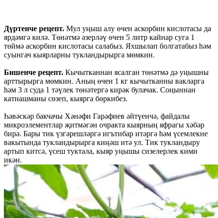
Дүртенче рецепт.
Мул уңыш алу өчен аскорбин кислотасы да
ярдәмгә килә. Төнәтмә әзерләү өчен 5 литр кайнар суга 1
төймә аскорбин кислотасы салабыз. Яхшылап болгатабыз һәм
суынгач кыярларны тукландырырга мөмкин.
Бишенче рецепт.
Кычытканнан ясалган төнәтмә дә уңышны
арттырырга мөмкин. Аның өчен 1 кг кычытканны вакларга
һәм 3 л суда 1 тәүлек төнәтергә кирәк булачак. Соңыннан
катнашманы сөзеп, кыярга бөркибез.
Һәвәскәр бакчачы Хәнәфи Гарәфиев әйтүенчә, файдалы
микроэлементлар җитмәгән очракта кыярның яфрагы хәбәр
бирә. Бары тик үзгәрешләргә игътибар итәргә һәм үсемлекне
вакытында тукландырырга киңәш итә ул. Тик тукландыру
артып китсә, үсеш туктала, кыяр уңышы сизелерлек кими
икән.