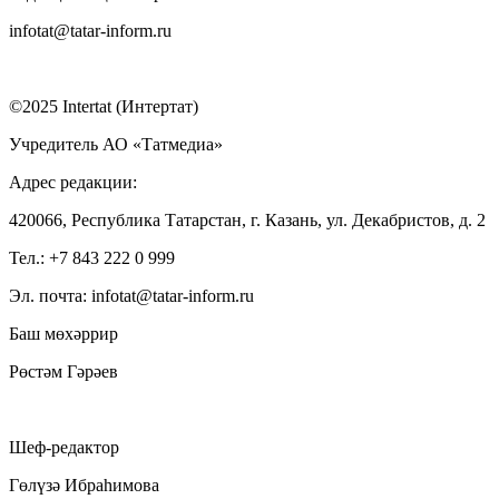
infotat@tatar-inform.ru
©2025 Intertat (Интертат)
Учредитель АО «Татмедиа»
Адрес редакции:
420066, Республика Татарстан, г. Казань, ул. Декабристов, д. 2
Тел.: +7 843 222 0 999
Эл. почта: infotat@tatar-inform.ru
Баш мөхәррир
Рөстәм Гәрәев
Шеф-редактор
Гөлүзә Ибраһимова