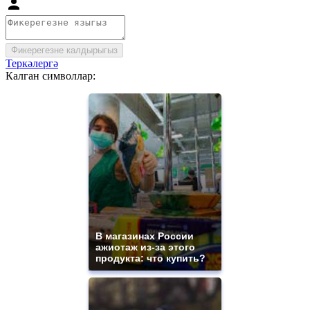
Фикерегезне калдырыгыз
Теркәлергә
Калган символлар:
В магазинах России
ажиотаж из-за этого
продукта: что купить?