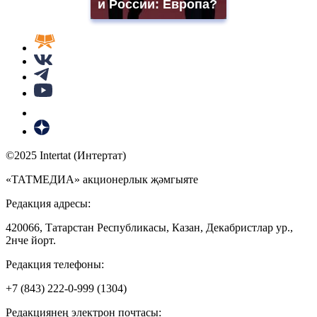
и России: Европа?
©2025 Intertat (Интертат)
«ТАТМЕДИА» акционерлык җәмгыяте
Редакция адресы:
420066, Татарстан Республикасы, Казан, Декабристлар ур.,
2нче йорт.
Редакция телефоны:
+7 (843) 222-0-999 (1304)
Редакциянең электрон почтасы: