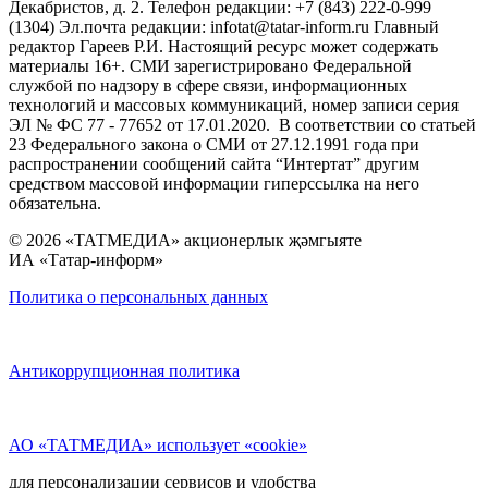
Декабристов, д. 2. Телефон редакции: +7 (843) 222-0-999
(1304) Эл.почта редакции: infotat@tatar-inform.ru Главный
редактор Гареев Р.И. Настоящий ресурс может содержать
материалы 16+. СМИ зарегистрировано Федеральной
службой по надзору в сфере связи, информационных
технологий и массовых коммуникаций, номер записи серия
ЭЛ № ФС 77 - 77652 от 17.01.2020. В соответствии со статьей
23 Федерального закона о СМИ от 27.12.1991 года при
распространении сообщений сайта “Интертат” другим
средством массовой информации гиперссылка на него
обязательна.
© 2026 «ТАТМЕДИА» акционерлык җәмгыяте
ИА «Татар-информ»
Политика о персональных данных
Антикоррупционная политика
АО «ТАТМЕДИА» использует «cookie»
для персонализации сервисов и удобства