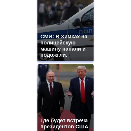
СМИ: В Химках на
полицейскую
машину напали и
подожгли.
Где будет встреча
президентов США