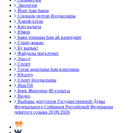
Экология
Йорт һәм бакча
Социаль челтәр йолдызлары
Хәвеф-хәтәр
Көн кадагы
Юмор
Һава торышы һәм ай календаре
Сорау-җавап
Бу кызык!
Файдалы мәгълүмат
Аш-су
Спорт
Татар җырлары һәм клиплары
Югалту
Спорт йолдызлары
ЯшьТИ
Бөек Җиңүнең 80 еллыгы
Видео
Выборы депутатов Государственной Думы
Федерального Собрания Российской Федерации
девятого созыва 20.09.2026