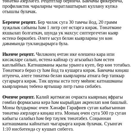
төнәтмә әзерләгез. Рецептлар берничә. Бакчачы фикеренчә,
профилактик чараларны чиратлаштырып куллану күпкә
отышлы булачак.
Беренче рецепт.
Бер чиләк суга 30 тамчы йод, 20 грамм
хуҗалык сабыны һәм 1 литр сөт өстәргә кирәк. Төнәтмәне
яхшылап болгаткач, шунда ук махсус сиптергечтән кыяр
өстенә бөркибез. Әлеге ысул белән кыярларны ун көн
дәвамында тукландырырга була.
Икенче рецепт.
Чиләкнең өчтән ике өлешенә кара ипи
кисәкләре салып, өстенә кайнар су агызабыз һәм өстен
каплыйбыз. Катнашманы җылы урынга куеп, бер көн тотабыз.
Төнәтмәгә бераз су һәм йод та кушарга кирәк. Бакчачы киңәш
итүенчә, әлеге төнәтмә белән кыярларны атнага бер тапкыр
сугарырга кирәк. Тик шуны истә тоту мөһим: катнашманы
кыярларның төбенә яртышар литр гына сибәбез.
Өченче рецепт.
Калий җитмәгән очракта кыярның яфрагы
гөмбәз формасына керә һәм кырыйдан әкренләп көя башлый.
Моны булдырмас өчен Хәнәфи Гарафиев суган кабыгыннан
төнәтмә әзерләргә киңәш итә. Моның өчен суга 500 гр суган
кабыгы салабыз һәм бер тәүлек төнәтәбез. Соңыннан
катнашманы кайнатып чыгарырга кирәк булачак. Суынгач
1:10 нисбәтендә су кушып сибегез.