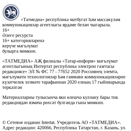
«Татмедиа» республика матбугат һәм массакүләм
коммуникацияләр агентлыгы ярдәме белән чыгарыла.
16+
Әлеге ресурста
16+ категорияләренә
керүче мәгълүмат
булырга мөмкин.
«ТАТМЕДИА» АҖ филиалы «Татар-информ» мәгълүмат
агентлыгының Интертат республика электрон газетасы
редакциясе» ЭЛ № ФС 77 - 77652 2020 Россиянең элемтә,
мәгълүмати технологияләр һәм гаммәви коммуникацияләрне
күзәтчелек хезмәте тарафыннан 2020 елның 17 гыйнварында
теркәлгән
Материалларны тулысынча яки өлешчә куллану бары тик
редакциядән язмача рөхсәт булганда гына мөмкин.
© Сетевое издание Intertat. Учредитель АО «ТАТМЕДИА».
Адрес редакции: 420066, Республика Татарстан, г. Казань, ул.