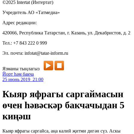
©2025 Intertat (Интертат)
Учредитель АО «Татмедиа»
Адрес редакции:
420066, Республика Татарстан, г. Казань, ул. Декабристов, д. 2
Тел.: +7 843 222 0 999
Эл. почта: infotat@tatar-inform.ru
Язманы тыңлагыз
Йорт һәм бакча
25 июнь 2019 21:00
Кыяр яфрагы саргаймасын
өчен һәвәскәр бакчачыдан 5
киңәш
Кыяр яфрагы саргайса, аңа калий җитми дигән сүз. Аскы