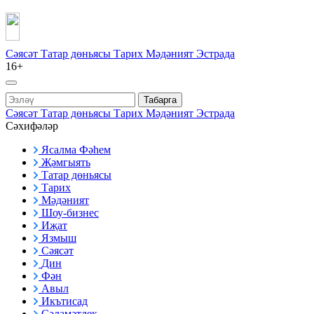
Сәясәт
Татар дөньясы
Тарих
Мәдәният
Эстрада
16+
Табарга
Сәясәт
Татар дөньясы
Тарих
Мәдәният
Эстрада
Сәхифәләр
Ясалма Фәһем
Җәмгыять
Татар дөньясы
Тарих
Мәдәният
Шоу-бизнес
Иҗат
Язмыш
Сәясәт
Дин
Фән
Авыл
Икътисад
Сәламәтлек