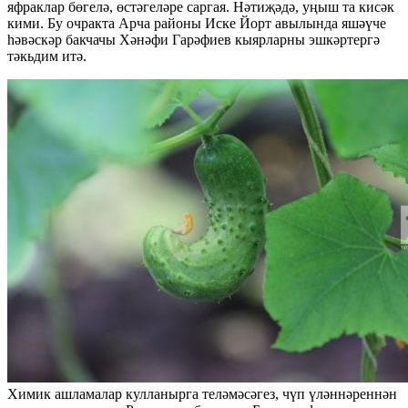
яфраклар бөгелә, өстәгеләре саргая. Нәтиҗәдә, уңыш та кисәк
кими. Бу очракта Арча районы Иске Йорт авылында яшәүче
һәвәскәр бакчачы Хәнәфи Гарәфиев кыярларны эшкәртергә
тәкьдим итә.
Химик ашламалар кулланырга теләмәсәгез, чүп үләннәреннән