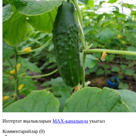
Интертат яңалыкларын
MAX-каналында
укыгыз
Комментарийлар (0)