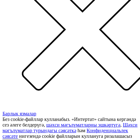
Барлык язмалар
Без cookie-файллар кулланабыз. «Интертат» сайтына кергәндә
сез әлеге белдерүгә,
шәхси мәгълүматларны эшкәртүгә
,
Шәхси
мәгълүматлар турындагы сәясәткә
һәм
Конфиденциальлек
сәясәте
нигезендә cookie файлларын куллануга ризалашасыз