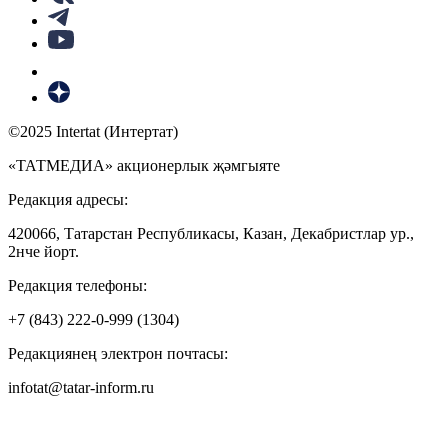
©2025 Intertat (Интертат)
«ТАТМЕДИА» акционерлык җәмгыяте
Редакция адресы:
420066, Татарстан Республикасы, Казан, Декабристлар ур.,
2нче йорт.
Редакция телефоны:
+7 (843) 222-0-999 (1304)
Редакциянең электрон почтасы:
infotat@tatar-inform.ru