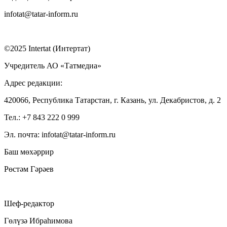
infotat@tatar-inform.ru
©2025 Intertat (Интертат)
Учредитель АО «Татмедиа»
Адрес редакции:
420066, Республика Татарстан, г. Казань, ул. Декабристов, д. 2
Тел.: +7 843 222 0 999
Эл. почта: infotat@tatar-inform.ru
Баш мөхәррир
Рөстәм Гәрәев
Шеф-редактор
Гөлүзә Ибраһимова