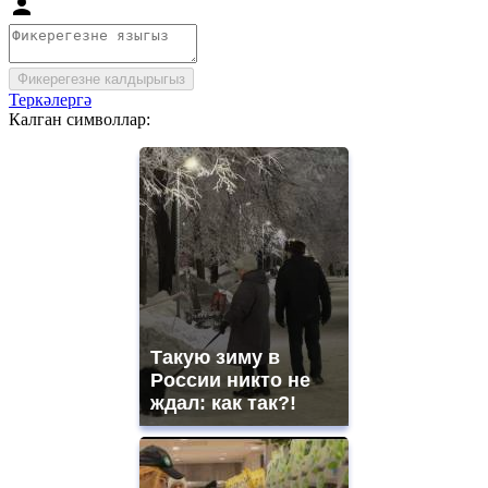
Фикерегезне калдырыгыз
Теркәлергә
Калган символлар:
Такую зиму в
России никто не
ждал: как так?!