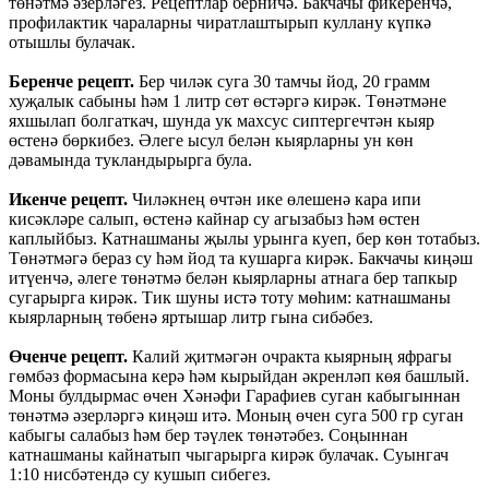
төнәтмә әзерләгез. Рецептлар берничә. Бакчачы фикеренчә,
профилактик чараларны чиратлаштырып куллану күпкә
отышлы булачак.
Беренче рецепт.
Бер чиләк суга 30 тамчы йод, 20 грамм
хуҗалык сабыны һәм 1 литр сөт өстәргә кирәк. Төнәтмәне
яхшылап болгаткач, шунда ук махсус сиптергечтән кыяр
өстенә бөркибез. Әлеге ысул белән кыярларны ун көн
дәвамында тукландырырга була.
Икенче рецепт.
Чиләкнең өчтән ике өлешенә кара ипи
кисәкләре салып, өстенә кайнар су агызабыз һәм өстен
каплыйбыз. Катнашманы җылы урынга куеп, бер көн тотабыз.
Төнәтмәгә бераз су һәм йод та кушарга кирәк. Бакчачы киңәш
итүенчә, әлеге төнәтмә белән кыярларны атнага бер тапкыр
сугарырга кирәк. Тик шуны истә тоту мөһим: катнашманы
кыярларның төбенә яртышар литр гына сибәбез.
Өченче рецепт.
Калий җитмәгән очракта кыярның яфрагы
гөмбәз формасына керә һәм кырыйдан әкренләп көя башлый.
Моны булдырмас өчен Хәнәфи Гарафиев суган кабыгыннан
төнәтмә әзерләргә киңәш итә. Моның өчен суга 500 гр суган
кабыгы салабыз һәм бер тәүлек төнәтәбез. Соңыннан
катнашманы кайнатып чыгарырга кирәк булачак. Суынгач
1:10 нисбәтендә су кушып сибегез.