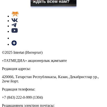
ждать всем нам?
©2025 Intertat (Интертат)
«ТАТМЕДИА» акционерлык җәмгыяте
Редакция адресы:
420066, Татарстан Республикасы, Казан, Декабристлар ур.,
2нче йорт.
Редакция телефоны:
+7 (843) 222-0-999 (1304)
Редакциянең электрон почтасы: