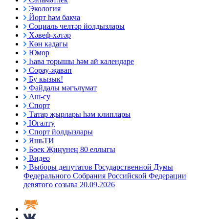
Экология
Йорт һәм бакча
Социаль челтәр йолдызлары
Хәвеф-хәтәр
Көн кадагы
Юмор
Һава торышы һәм ай календаре
Сорау-җавап
Бу кызык!
Файдалы мәгълүмат
Аш-су
Спорт
Татар җырлары һәм клиплары
Югалту
Спорт йолдызлары
ЯшьТИ
Бөек Җиңүнең 80 еллыгы
Видео
Выборы депутатов Государственной Думы
Федерального Собрания Российской Федерации
девятого созыва 20.09.2026