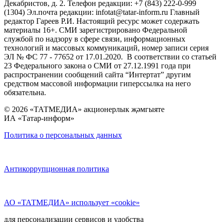
Декабристов, д. 2. Телефон редакции: +7 (843) 222-0-999
(1304) Эл.почта редакции: infotat@tatar-inform.ru Главный
редактор Гареев Р.И. Настоящий ресурс может содержать
материалы 16+. СМИ зарегистрировано Федеральной
службой по надзору в сфере связи, информационных
технологий и массовых коммуникаций, номер записи серия
ЭЛ № ФС 77 - 77652 от 17.01.2020. В соответствии со статьей
23 Федерального закона о СМИ от 27.12.1991 года при
распространении сообщений сайта “Интертат” другим
средством массовой информации гиперссылка на него
обязательна.
© 2026 «ТАТМЕДИА» акционерлык җәмгыяте
ИА «Татар-информ»
Политика о персональных данных
Антикоррупционная политика
АО «ТАТМЕДИА» использует «cookie»
для персонализации сервисов и удобства