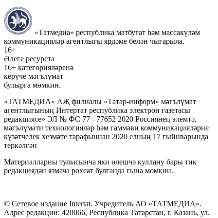
«Татмедиа» республика матбугат һәм массакүләм
коммуникацияләр агентлыгы ярдәме белән чыгарыла.
16+
Әлеге ресурста
16+ категорияләренә
керүче мәгълүмат
булырга мөмкин.
«ТАТМЕДИА» АҖ филиалы «Татар-информ» мәгълүмат
агентлыгының Интертат республика электрон газетасы
редакциясе» ЭЛ № ФС 77 - 77652 2020 Россиянең элемтә,
мәгълүмати технологияләр һәм гаммәви коммуникацияләрне
күзәтчелек хезмәте тарафыннан 2020 елның 17 гыйнварында
теркәлгән
Материалларны тулысынча яки өлешчә куллану бары тик
редакциядән язмача рөхсәт булганда гына мөмкин.
© Сетевое издание Intertat. Учредитель АО «ТАТМЕДИА».
Адрес редакции: 420066, Республика Татарстан, г. Казань, ул.