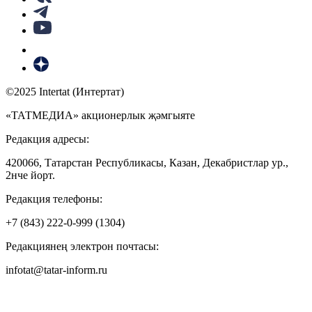
©2025 Intertat (Интертат)
«ТАТМЕДИА» акционерлык җәмгыяте
Редакция адресы:
420066, Татарстан Республикасы, Казан, Декабристлар ур.,
2нче йорт.
Редакция телефоны:
+7 (843) 222-0-999 (1304)
Редакциянең электрон почтасы:
infotat@tatar-inform.ru