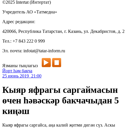
©2025 Intertat (Интертат)
Учредитель АО «Татмедиа»
Адрес редакции:
420066, Республика Татарстан, г. Казань, ул. Декабристов, д. 2
Тел.: +7 843 222 0 999
Эл. почта: infotat@tatar-inform.ru
Язманы тыңлагыз
Йорт һәм бакча
25 июнь 2019 21:00
Кыяр яфрагы саргаймасын
өчен һәвәскәр бакчачыдан 5
киңәш
Кыяр яфрагы саргайса, аңа калий җитми дигән сүз. Аскы