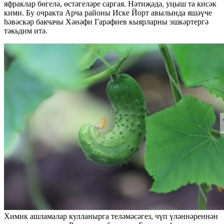
яфраклар бөгелә, өстәгеләре саргая. Нәтиҗәдә, уңыш та кисәк
кими. Бу очракта Арча районы Иске Йорт авылында яшәүче
һәвәскәр бакчачы Хәнәфи Гарәфиев кыярларны эшкәртергә
тәкьдим итә.
Химик ашламалар кулланырга теләмәсәгез, чүп үләннәреннән