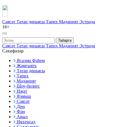
Сәясәт
Татар дөньясы
Тарих
Мәдәният
Эстрада
16+
Табарга
Сәясәт
Татар дөньясы
Тарих
Мәдәният
Эстрада
Сәхифәләр
Ясалма Фәһем
Җәмгыять
Татар дөньясы
Тарих
Мәдәният
Шоу-бизнес
Иҗат
Язмыш
Сәясәт
Дин
Фән
Авыл
Икътисад
Сәламәтлек