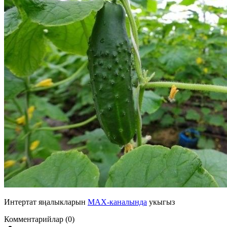
Интертат яңалыкларын
MAX-каналында
укыгыз
Комментарийлар (0)