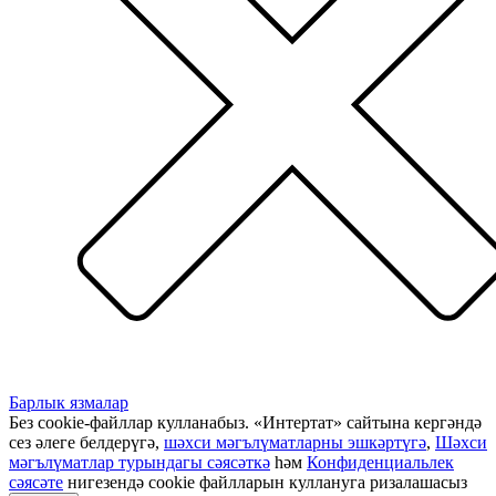
Барлык язмалар
Без cookie-файллар кулланабыз. «Интертат» сайтына кергәндә
сез әлеге белдерүгә,
шәхси мәгълүматларны эшкәртүгә
,
Шәхси
мәгълүматлар турындагы сәясәткә
һәм
Конфиденциальлек
сәясәте
нигезендә cookie файлларын куллануга ризалашасыз