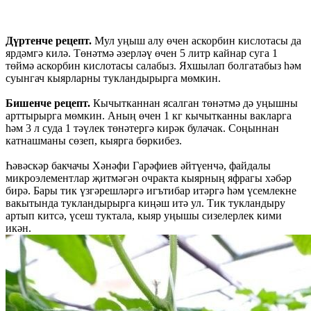
Дүртенче рецепт.
Мул уңыш алу өчен аскорбин кислотасы да
ярдәмгә килә. Төнәтмә әзерләү өчен 5 литр кайнар суга 1
төймә аскорбин кислотасы салабыз. Яхшылап болгатабыз һәм
суынгач кыярларны тукландырырга мөмкин.
Бишенче рецепт.
Кычытканнан ясалган төнәтмә дә уңышны
арттырырга мөмкин. Аның өчен 1 кг кычытканны вакларга
һәм 3 л суда 1 тәүлек төнәтергә кирәк булачак. Соңыннан
катнашманы сөзеп, кыярга бөркибез.
Һәвәскәр бакчачы Хәнәфи Гарәфиев әйтүенчә, файдалы
микроэлементлар җитмәгән очракта кыярның яфрагы хәбәр
бирә. Бары тик үзгәрешләргә игътибар итәргә һәм үсемлекне
вакытында тукландырырга киңәш итә ул. Тик тукландыру
артып китсә, үсеш туктала, кыяр уңышы сизелерлек кими
икән.