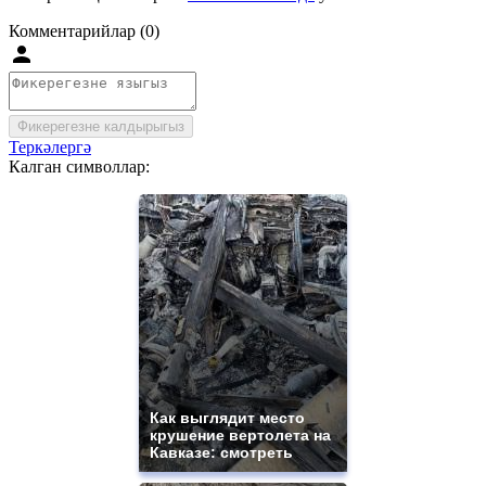
Комментарийлар (0)
Фикерегезне калдырыгыз
Теркәлергә
Калган символлар:
Как выглядит место
крушение вертолета на
Кавказе: смотреть