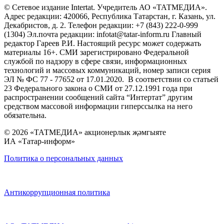
© Сетевое издание Intertat. Учредитель АО «ТАТМЕДИА».
Адрес редакции: 420066, Республика Татарстан, г. Казань, ул.
Декабристов, д. 2. Телефон редакции: +7 (843) 222-0-999
(1304) Эл.почта редакции: infotat@tatar-inform.ru Главный
редактор Гареев Р.И. Настоящий ресурс может содержать
материалы 16+. СМИ зарегистрировано Федеральной
службой по надзору в сфере связи, информационных
технологий и массовых коммуникаций, номер записи серия
ЭЛ № ФС 77 - 77652 от 17.01.2020. В соответствии со статьей
23 Федерального закона о СМИ от 27.12.1991 года при
распространении сообщений сайта “Интертат” другим
средством массовой информации гиперссылка на него
обязательна.
© 2026 «ТАТМЕДИА» акционерлык җәмгыяте
ИА «Татар-информ»
Политика о персональных данных
Антикоррупционная политика