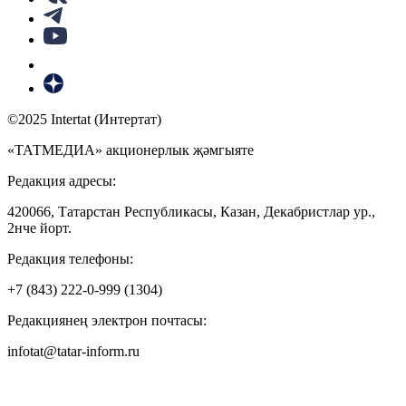
©2025 Intertat (Интертат)
«ТАТМЕДИА» акционерлык җәмгыяте
Редакция адресы:
420066, Татарстан Республикасы, Казан, Декабристлар ур.,
2нче йорт.
Редакция телефоны:
+7 (843) 222-0-999 (1304)
Редакциянең электрон почтасы:
infotat@tatar-inform.ru