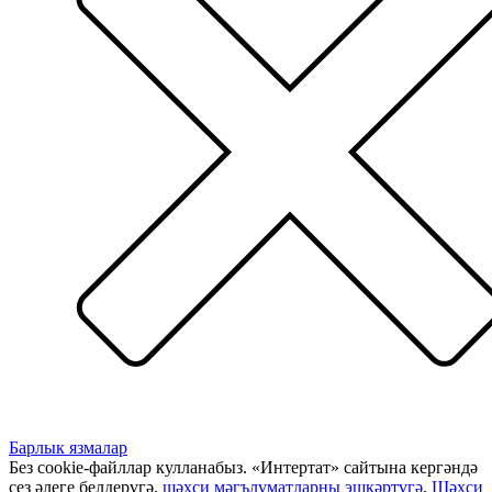
Барлык язмалар
Без cookie-файллар кулланабыз. «Интертат» сайтына кергәндә
сез әлеге белдерүгә,
шәхси мәгълүматларны эшкәртүгә
,
Шәхси