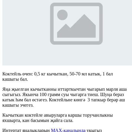
Коктейль өчен: 0,5 кг кычыткан, 50-70 мл катык, 1 бал
кашыгы бал.
Яңа җыелган кычытканны иттарткычтан чыгарып марля аша
сыгыгыз. Якынча 100 грамм суы чыгарга тиеш. Шуңа бераз
катык һәм бал өстәгез. Коктейльне көнгә 3 тапкыр берәр аш
кашыгы эчегез.
Кычыткан коктейле авыруларга каршы торучанлыкны
яхшырта, кан басымын җайга сала.
Интертат яңалыкларын
MAX-каналында
укыгыз