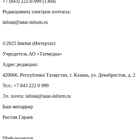
+7 (843) 222-0-999 (1304)
Редакциянең электрон почтасы:
infotat@tatar-inform.ru
©2025 Intertat (Интертат)
Учредитель АО «Татмедиа»
Адрес редакции:
420066, Республика Татарстан, г. Казань, ул. Декабристов, д. 2
Тел.: +7 843 222 0 999
Эл. почта: infotat@tatar-inform.ru
Баш мөхәррир
Рөстәм Гәрәев
Шеф-редактор