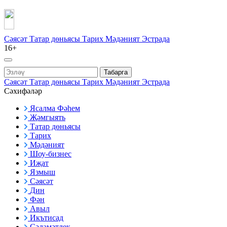
Сәясәт
Татар дөньясы
Тарих
Мәдәният
Эстрада
16+
Табарга
Сәясәт
Татар дөньясы
Тарих
Мәдәният
Эстрада
Сәхифәләр
Ясалма Фәһем
Җәмгыять
Татар дөньясы
Тарих
Мәдәният
Шоу-бизнес
Иҗат
Язмыш
Сәясәт
Дин
Фән
Авыл
Икътисад
Сәламәтлек