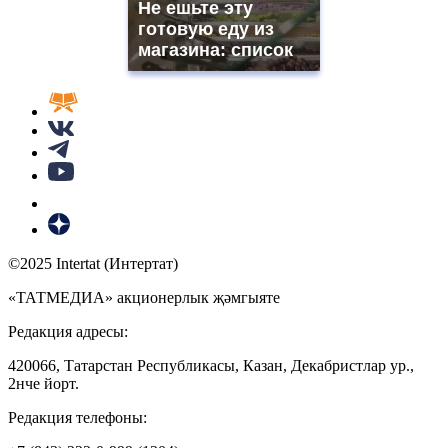
Не ешьте эту
готовую еду из
магазина: список
©2025 Intertat (Интертат)
«ТАТМЕДИА» акционерлык җәмгыяте
Редакция адресы:
420066, Татарстан Республикасы, Казан, Декабристлар ур.,
2нче йорт.
Редакция телефоны: