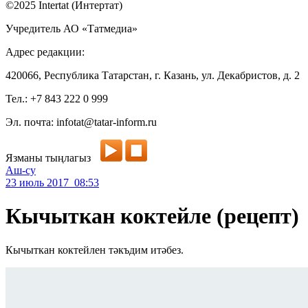
©2025 Intertat (Интертат)
Учредитель АО «Татмедиа»
Адрес редакции:
420066, Республика Татарстан, г. Казань, ул. Декабристов, д. 2
Тел.: +7 843 222 0 999
Эл. почта: infotat@tatar-inform.ru
Язманы тыңлагыз
Аш-су
23 июль 2017 08:53
Кычыткан коктейле (рецепт)
Кычыткан коктейлен тәкъдим итәбез.