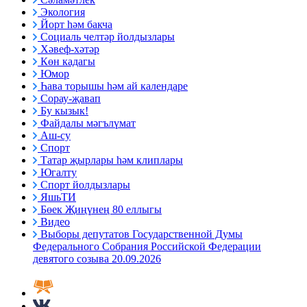
Экология
Йорт һәм бакча
Социаль челтәр йолдызлары
Хәвеф-хәтәр
Көн кадагы
Юмор
Һава торышы һәм ай календаре
Сорау-җавап
Бу кызык!
Файдалы мәгълүмат
Аш-су
Спорт
Татар җырлары һәм клиплары
Югалту
Спорт йолдызлары
ЯшьТИ
Бөек Җиңүнең 80 еллыгы
Видео
Выборы депутатов Государственной Думы
Федерального Собрания Российской Федерации
девятого созыва 20.09.2026