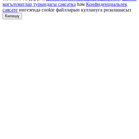
мәгълүматлар турындагы сәясәткә
һәм
Конфиденциальлек
сәясәте
нигезендә cookie файлларын куллануга ризалашасыз
Килешү