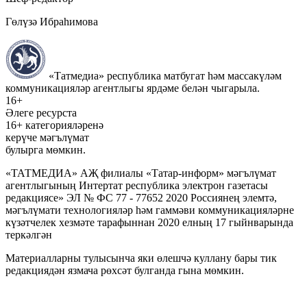
Гөлүзә Ибраһимова
«Татмедиа» республика матбугат һәм массакүләм
коммуникацияләр агентлыгы ярдәме белән чыгарыла.
16+
Әлеге ресурста
16+ категорияләренә
керүче мәгълүмат
булырга мөмкин.
«ТАТМЕДИА» АҖ филиалы «Татар-информ» мәгълүмат
агентлыгының Интертат республика электрон газетасы
редакциясе» ЭЛ № ФС 77 - 77652 2020 Россиянең элемтә,
мәгълүмати технологияләр һәм гаммәви коммуникацияләрне
күзәтчелек хезмәте тарафыннан 2020 елның 17 гыйнварында
теркәлгән
Материалларны тулысынча яки өлешчә куллану бары тик
редакциядән язмача рөхсәт булганда гына мөмкин.