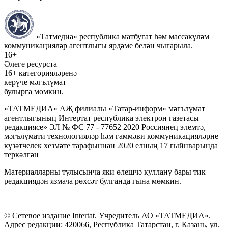
«Татмедиа» республика матбугат һәм массакүләм
коммуникацияләр агентлыгы ярдәме белән чыгарыла.
16+
Әлеге ресурста
16+ категорияләренә
керүче мәгълүмат
булырга мөмкин.
«ТАТМЕДИА» АҖ филиалы «Татар-информ» мәгълүмат
агентлыгының Интертат республика электрон газетасы
редакциясе» ЭЛ № ФС 77 - 77652 2020 Россиянең элемтә,
мәгълүмати технологияләр һәм гаммәви коммуникацияләрне
күзәтчелек хезмәте тарафыннан 2020 елның 17 гыйнварында
теркәлгән
Материалларны тулысынча яки өлешчә куллану бары тик
редакциядән язмача рөхсәт булганда гына мөмкин.
© Сетевое издание Intertat. Учредитель АО «ТАТМЕДИА».
Адрес редакции: 420066, Республика Татарстан, г. Казань, ул.