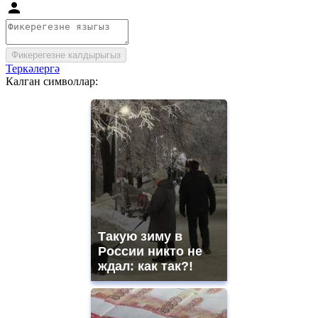
Фикерегезне калдырыгыз
Теркәлергә
Калган символлар:
Такую зиму в
России никто не
ждал: как так?!