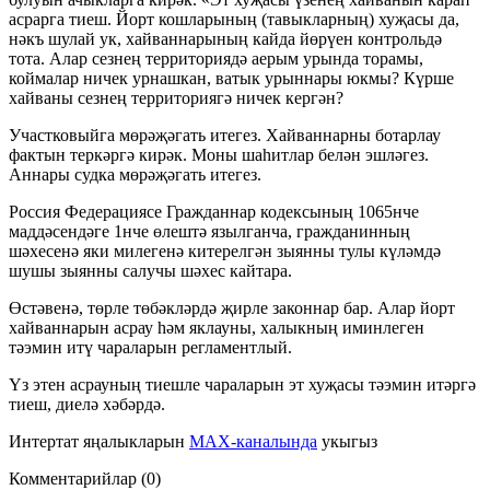
асрарга тиеш. Йорт кошларының (тавыкларның) хуҗасы да,
нәкъ шулай ук, хайваннарының кайда йөрүен контрольдә
тота. Алар сезнең территориядә аерым урында торамы,
коймалар ничек урнашкан, ватык урыннары юкмы? Күрше
хайваны сезнең территориягә ничек кергән?
Участковыйга мөрәҗәгать итегез. Хайваннарны ботарлау
фактын теркәргә кирәк. Моны шаһитлар белән эшләгез.
Аннары судка мөрәҗәгать итегез.
Россия Федерациясе Гражданнар кодексының 1065нче
маддәсендәге 1нче өлештә язылганча, гражданинның
шәхесенә яки милегенә китерелгән зыянны тулы күләмдә
шушы зыянны салучы шәхес кайтара.
Өстәвенә, төрле төбәкләрдә җирле законнар бар. Алар йорт
хайваннарын асрау һәм яклауны, халыкның иминлеген
тәэмин итү чараларын регламентлый.
Үз этен асрауның тиешле чараларын эт хуҗасы тәэмин итәргә
тиеш, диелә хәбәрдә.
Интертат яңалыкларын
MAX-каналында
укыгыз
Комментарийлар (0)