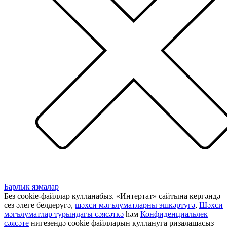
Барлык язмалар
Без cookie-файллар кулланабыз. «Интертат» сайтына кергәндә
сез әлеге белдерүгә,
шәхси мәгълүматларны эшкәртүгә
,
Шәхси
мәгълүматлар турындагы сәясәткә
һәм
Конфиденциальлек
сәясәте
нигезендә cookie файлларын куллануга ризалашасыз