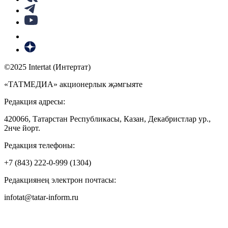
©2025 Intertat (Интертат)
«ТАТМЕДИА» акционерлык җәмгыяте
Редакция адресы:
420066, Татарстан Республикасы, Казан, Декабристлар ур.,
2нче йорт.
Редакция телефоны:
+7 (843) 222-0-999 (1304)
Редакциянең электрон почтасы:
infotat@tatar-inform.ru