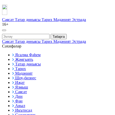
Сәясәт
Татар дөньясы
Тарих
Мәдәният
Эстрада
16+
Табарга
Сәясәт
Татар дөньясы
Тарих
Мәдәният
Эстрада
Сәхифәләр
Ясалма Фәһем
Җәмгыять
Татар дөньясы
Тарих
Мәдәният
Шоу-бизнес
Иҗат
Язмыш
Сәясәт
Дин
Фән
Авыл
Икътисад
Сәламәтлек