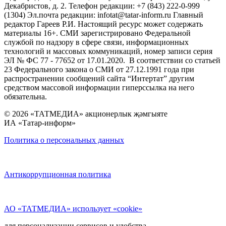
Декабристов, д. 2. Телефон редакции: +7 (843) 222-0-999
(1304) Эл.почта редакции: infotat@tatar-inform.ru Главный
редактор Гареев Р.И. Настоящий ресурс может содержать
материалы 16+. СМИ зарегистрировано Федеральной
службой по надзору в сфере связи, информационных
технологий и массовых коммуникаций, номер записи серия
ЭЛ № ФС 77 - 77652 от 17.01.2020. В соответствии со статьей
23 Федерального закона о СМИ от 27.12.1991 года при
распространении сообщений сайта “Интертат” другим
средством массовой информации гиперссылка на него
обязательна.
© 2026 «ТАТМЕДИА» акционерлык җәмгыяте
ИА «Татар-информ»
Политика о персональных данных
Антикоррупционная политика
АО «ТАТМЕДИА» использует «cookie»
для персонализации сервисов и удобства