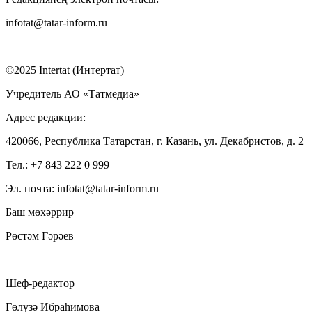
infotat@tatar-inform.ru
©2025 Intertat (Интертат)
Учредитель АО «Татмедиа»
Адрес редакции:
420066, Республика Татарстан, г. Казань, ул. Декабристов, д. 2
Тел.: +7 843 222 0 999
Эл. почта: infotat@tatar-inform.ru
Баш мөхәррир
Рөстәм Гәрәев
Шеф-редактор
Гөлүзә Ибраһимова