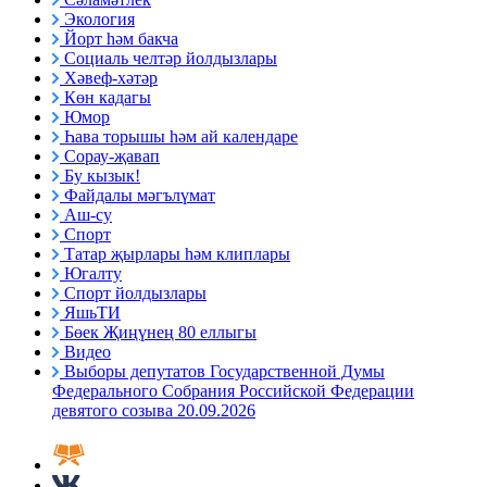
Экология
Йорт һәм бакча
Социаль челтәр йолдызлары
Хәвеф-хәтәр
Көн кадагы
Юмор
Һава торышы һәм ай календаре
Сорау-җавап
Бу кызык!
Файдалы мәгълүмат
Аш-су
Спорт
Татар җырлары һәм клиплары
Югалту
Спорт йолдызлары
ЯшьТИ
Бөек Җиңүнең 80 еллыгы
Видео
Выборы депутатов Государственной Думы
Федерального Собрания Российской Федерации
девятого созыва 20.09.2026