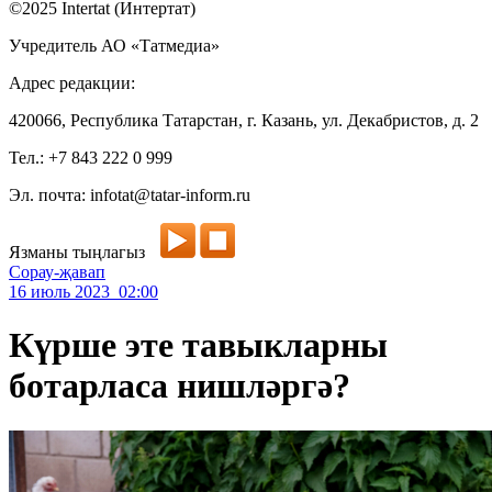
©2025 Intertat (Интертат)
Учредитель АО «Татмедиа»
Адрес редакции:
420066, Республика Татарстан, г. Казань, ул. Декабристов, д. 2
Тел.: +7 843 222 0 999
Эл. почта: infotat@tatar-inform.ru
Язманы тыңлагыз
Сорау-җавап
16 июль 2023 02:00
Күрше эте тавыкларны
ботарласа нишләргә?