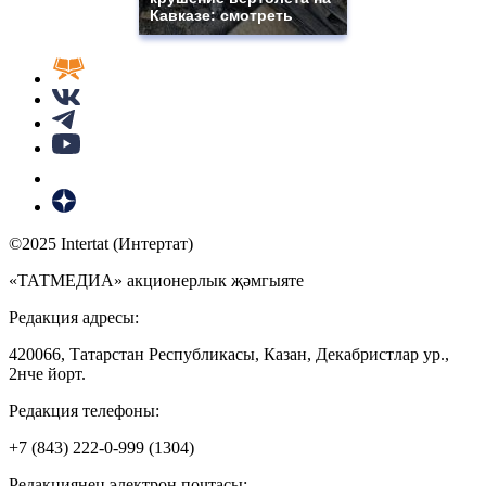
Кавказе: смотреть
©2025 Intertat (Интертат)
«ТАТМЕДИА» акционерлык җәмгыяте
Редакция адресы:
420066, Татарстан Республикасы, Казан, Декабристлар ур.,
2нче йорт.
Редакция телефоны:
+7 (843) 222-0-999 (1304)
Редакциянең электрон почтасы: