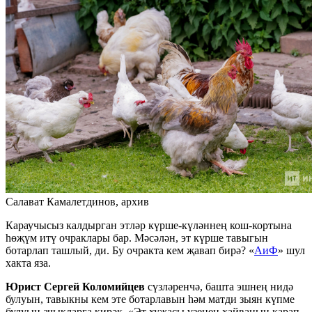
Салават Камалетдинов, архив
Караучысыз калдырган этләр күрше-күләннең кош-кортына
һөҗүм итү очраклары бар. Мәсәлән, эт күрше тавыгын
ботарлап ташлый, ди. Бу очракта кем җавап бирә? «
АиФ
» шул
хакта яза.
Юрист Сергей Коломийцев
сүзләренчә, башта эшнең нидә
булуын, тавыкны кем эте ботарлавын һәм матди зыян күпме
булуын ачыкларга кирәк. «Эт хуҗасы үзенең хайванын карап